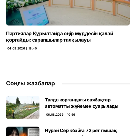
Партиялар Құрылтайда өңір мүддесін қалай
қорғайды: сарапшылар талқылауы
04.08.2026 ∣ 18:40
Соңғы жазбалар
Талдықорғандағы саябақтар
автоматты жүйемен суарылады
06.08.2026 ∣ 10:56
Нұрай Серікбайға 72 рет пышақ