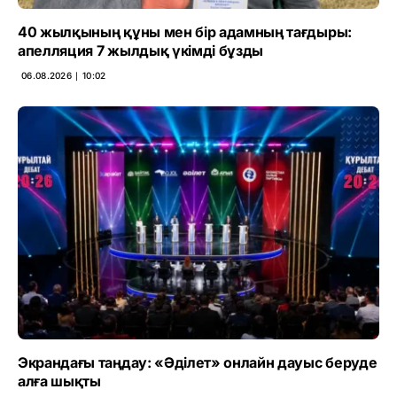
40 жылқының құны мен бір адамның тағдыры:
апелляция 7 жылдық үкімді бұзды
06.08.2026 ∣ 10:02
Экрандағы таңдау: «Әділет» онлайн дауыс беруде
алға шықты