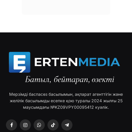
Мерзімді баспасөз басылымын, ақпарат агенттігін және
желілік басылымды есепке қою туралы 2024 жылғы 25
маусымдағы №KZ09VPY00095412 куәлік.
Facebook
Instagram
WhatsApp
TikTok
Telegram