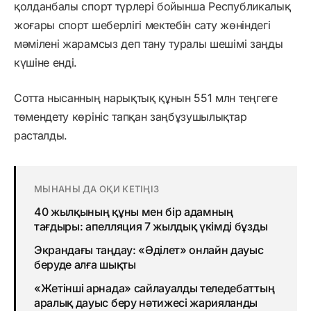
қолданбалы спорт түрлері бойынша Республикалық
жоғары спорт шеберлігі мектебін сату жөніндегі
мәмілені жарамсыз деп тану туралы шешімі заңды
күшіне енді.
Cотта нысанның нарықтық құнын 551 млн теңгеге
төмендету көрініс тапқан заңбұзушылықтар
расталды.
МЫНАНЫ ДА ОҚИ КЕТІҢІЗ
40 жылқының құны мен бір адамның
тағдыры: апелляция 7 жылдық үкімді бұзды
Экрандағы таңдау: «Әділет» онлайн дауыс
беруде алға шықты
«Жетінші арнада» сайлауалды теледебаттың
аралық дауыс беру нәтижесі жарияланды