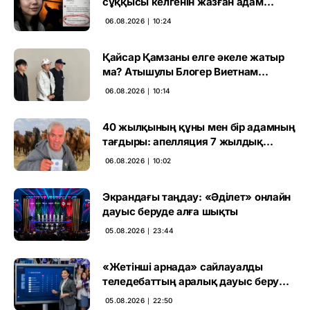
сұққысы келгенін жазған адам
ұсталды
06.08.2026 ∣ 10:24
Қайсар Қамзаны елге әкеле жатыр
ма? Атышулы Блогер Виетнам
әуежайында көзге түсті
06.08.2026 ∣ 10:14
40 жылқының құны мен бір адамның
тағдыры: апелляция 7 жылдық
үкімді бұзды
06.08.2026 ∣ 10:02
Экрандағы таңдау: «Әділет» онлайн
дауыс беруде алға шықты
05.08.2026 ∣ 23:44
«Жетінші арнада» сайлауалды
теледебаттың аралық дауыс беру
нәтижесі жарияланды
05.08.2026 ∣ 22:50