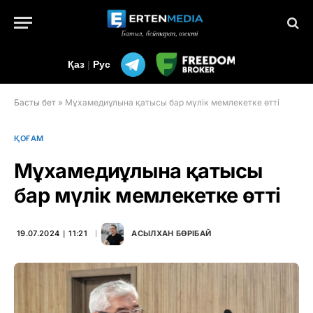
Қаз
|
Рус
Басты бет
»
Мұхамедиұлына қатысы бар мүлік мемлекетке өтті
ҚОҒАМ
Мұхамедиұлына қатысы
бар мүлік мемлекетке өтті
19.07.2024 ∣ 11:21
АСЫЛХАН БӨРІБАЙ