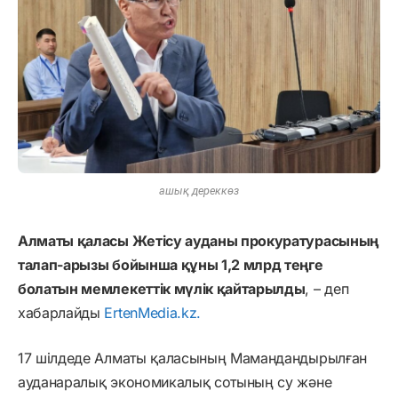
ашық дереккөз
Алматы қаласы Жетісу ауданы прокуратурасының
талап-арызы бойынша құны 1,2 млрд теңге
болатын мемлекеттік мүлік қайтарылды
, – деп
хабарлайды
ErtenMedia.kz.
17 шілдеде Алматы қаласының Мамандандырылған
ауданаралық экономикалық сотының су және