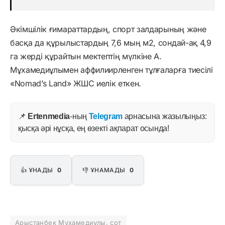
Әкімшілік ғимараттардың, спорт залдарының және
басқа да құрылыстардың 7,6 мың м2, сондай-ақ 4,9
га жерді құрайтын мектептің мүлкіне А.
Мұхамедиұлымен аффилиирленген тұлғаларға тиесілі
«Nomad’s Land» ЖШС иелік еткен.
📌
Ertenmedia
-ның
Telegram
арнасына жазылыңыз:
қысқа әрі нұсқа, ең өзекті ақпарат осында!
👍 ҰНАДЫ
0
👎 ҰНАМАДЫ
0
Арыстанбек Мұхамедиұлы. сот