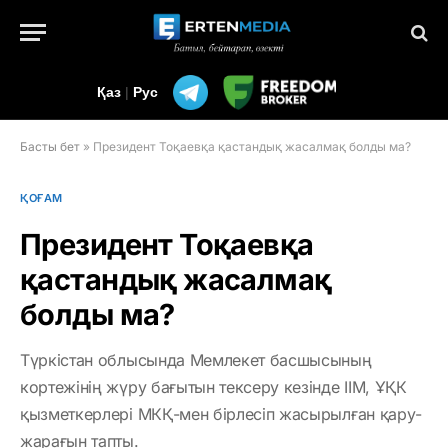
Қаз
|
Рус
Басты бет
»
Президент Тоқаевқа қастандық жасалмақ болды ма?
ҚОҒАМ
Президент Тоқаевқа
қастандық жасалмақ
болды ма?
Түркістан облысында Мемлекет басшысының
кортежінің жүру бағытын тексеру кезінде ІІМ, ҰҚК
қызметкерлері МКҚ-мен бірлесіп жасырылған қару-
жарағын тапты.