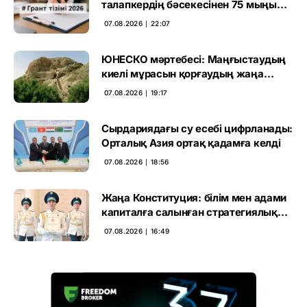
талапкердің бәсекесінен 75 мыңы
өтті
07.08.2026 ∣ 22:07
ЮНЕСКО мәртебесі: Маңғыстаудың
киелі мұрасын қорғаудың жаңа
кезеңі басталды
07.08.2026 ∣ 19:17
Сырдариядағы су есебі цифрланады:
Орталық Азия ортақ қадамға келді
07.08.2026 ∣ 18:56
Жаңа Конституция: білім мен адами
капиталға салынған стратегиялық
негіз
07.08.2026 ∣ 16:49