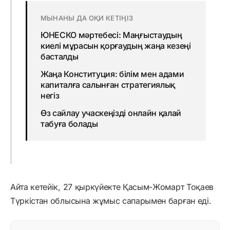
МЫНАНЫ ДА ОҚИ КЕТІҢІЗ
ЮНЕСКО мәртебесі: Маңғыстаудың
киелі мұрасын қорғаудың жаңа кезеңі
басталды
Жаңа Конституция: білім мен адами
капиталға салынған стратегиялық
негіз
Өз сайлау учаскеңізді онлайн қалай
табуға болады
Айта кетейік, 27 қыркүйекте Қасым-Жомарт Тоқаев
Түркістан облысына жұмыс сапарымен барған еді.