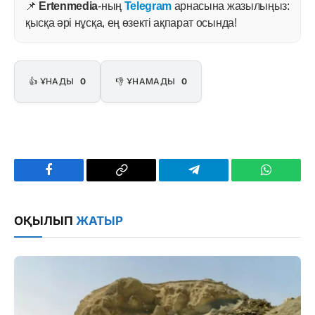
📌
Ertenmedia
-ның
Telegram
арнасына жазылыңыз:
қысқа әрі нұсқа, ең өзекті ақпарат осында!
👍 ҰНАДЫ
0
👎 ҰНАМАДЫ
0
Facebook
Copy
Telegram
WhatsAp
Link
ОҚЫЛЫП
ЖАТЫР