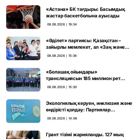
«Астана» БК тағдыры: Басымдық
жастар баскетболына ауысады
08.08.2026 ∣ 19:34
«Әділет» партиясы: Қазақстан –
зайырлы мемлекет, ал «Заң және
тәртіп» қағидаты баршаға міндетті
08.08.2026 ∣ 15:36
«Болашақ ойындары»
трансляциясын 185 миллион рет
көрген
08.08.2026 ∣ 15:30
Экологиялық керуен, инклюзия және
өндірісті қолдау: Партиялар
өңірлерде қандай мәселе көтерді
08.08.2026 ∣ 14:06
Грант тізімі жарияланды. 127 мың