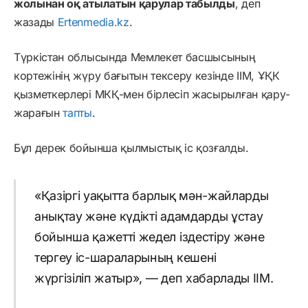
жолынан оқ атылатын қарулар табылды
, деп
жазады
Ertenmedia.kz
.
Түркістан облысында Мемлекет басшысының
кортежінің жүру бағытын тексеру кезінде ІІМ, ҰҚК
қызметкерлері МКҚ-мен бірлесіп жасырылған қару-
жарағын
тапты
.
Бұл дерек бойынша қылмыстық іс қозғалды.
«Қазіргі уақытта барлық мән-жайларды
анықтау және күдікті адамдарды ұстау
бойынша қажетті жедел іздестіру және
тергеу іс-шараларының кешені
жүргізіліп жатыр», — деп хабарлады ІІМ.