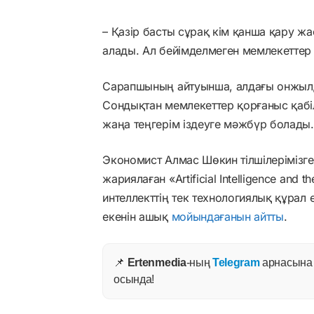
– Қазір басты сұрақ кім қанша қару ж
алады. Ал бейімделмеген мемлекеттер г
Сарапшының айтуынша, алдағы онжылдық
Сондықтан мемлекеттер қорғаныс қабіл
жаңа теңгерім іздеуге мәжбүр болады.
Экономист Алмас Шөкин тілшілерімізг
жариялаған «Artificial Intelligence and 
интеллекттің тек технологиялық құрал 
екенін ашық
мойындағанын айтты
.
📌
Ertenmedia
-ның
Telegram
арнасына ж
осында!