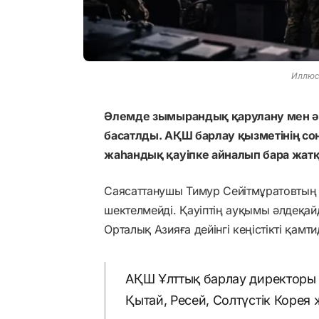
Иллюст
Әлемде зымырандық қарулану мен ә
басатлды. АҚШ барлау қызметінің соң
жаһандық қауіпке айналып бара жатқ
Саясаттанушы Тимур Сейітмұратовтың а
шектелмейді. Қауіптің ауқымы әлдеқа
Орталық Азияға дейінгі кеңістікті қамти
АҚШ Ұлттық барлау директоры 
Қытай, Ресей, Солтүстік Корея