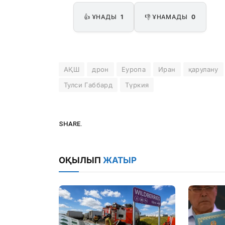
👍 ҰНАДЫ
1
👎 ҰНАМАДЫ
0
АҚШ
дрон
Еуропа
Иран
қарулану
Тулси Габбард
Түркия
SHARE.
ОҚЫЛЫП
ЖАТЫР