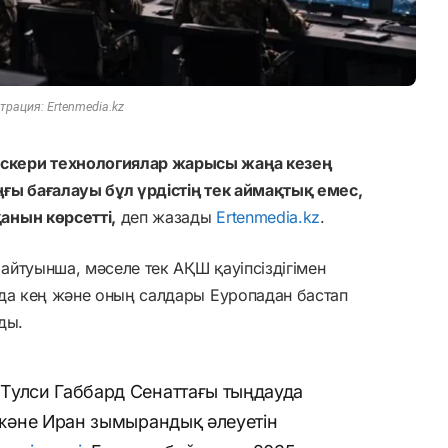
рация: Ertenmedia.kz
скери технологиялар жарысы жаңа кезең
ғы бағалауы бұл үрдістің тек аймақтық емес,
анын көрсетті,
деп жазады
Ertenmedia.kz
.
йтуынша, мәселе тек АҚШ қауіпсіздігімен
йда кең және оның салдары Еуропадан бастап
ды.
Тулси Габбард Сенаттағы тыңдауда
 және Иран зымырандық әлеуетін