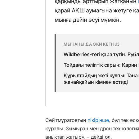
қарқынды арттырып жатқанын
қарай АҚШ аумағына жетуге қа
мыңға дейін өсуі мүмкін.
МЫНАНЫ ДА ОҚИ КЕТІҢІЗ
Wildberries-тегі қара түтін: Ру
Тойдағы тәліптік сарын: Қарин
Құрылтайдың жеті құлпы: Тан
жанайқайын кімнен естиді
Сейітмұратовтың
пікірінше
, бұл тек ә
құралы. Зымыран мен дрон технология
анықтап жатыр», – дейді ол.