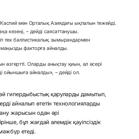
Каспий мен Орталық Азиядағы ықпалын тежейді.
ңа кезеңі, – дейді саясаттанушы.
уіп тек баллистикалық зымырандармен
 маңызды факторға айналды.
ын өзгертті. Оларды анықтау қиын, ал әсері
і ойыншыға айналды», – дейді ол.
тай гипердыбыстық қаруларды дамытып,
ерді айналып өтетін технологияларды
улану жарысын одан әрі
ірінше, бұл жағдай әлемдік қауіпсіздік
мәжбүр етеді.