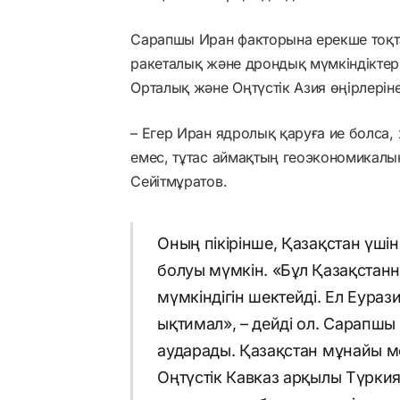
Сарапшы Иран факторына ерекше тоқта
ракеталық және дрондық мүмкіндіктері 
Орталық және Оңтүстік Азия өңірлеріне
– Егер Иран ядролық қаруға ие болса, ж
емес, тұтас аймақтың геоэкономикалық
Сейітмұратов.
Оның пікірінше, Қазақстан үші
болуы мүмкін. «Бұл Қазақстан
мүмкіндігін шектейді. Ел Еураз
ықтимал», – дейді ол. Сарапшы
аударады. Қазақстан мұнайы ме
Оңтүстік Кавказ арқылы Түрки