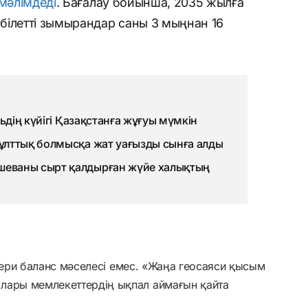
мәлімдеді
. Бағалау бойынша, 2035 жылға
білетті зымырандар саны 3 мыңнан 16
бльдің күйігі Қазақстанға жұғуы мүмкін
 ұлттық болмысқа жат уағызды сынға алды
ашеваны сырт қалдырған жүйе халықтың
скери баланс мәселесі емес. «Жаңа геосаяси қысым
лары мемлекеттердің ықпал аймағын қайта