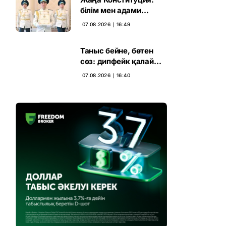
білім мен адами
капиталға салынған
07.08.2026 ∣ 16:49
стратегиялық негіз
Таныс бейне, бөтен
сөз: дипфейк қалай
жұмыс істейді
07.08.2026 ∣ 16:40