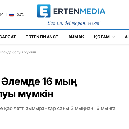
|
64
5.71
САЯСАТ
ERTENFINANCE
АЙМАҚ
ҚОҒАМ
А
 пайда болуы мүмкін
 Әлемде 16 мың
луы мүмкін
 қабілетті зымырандар саны 3 мыңнан 16 мыңға