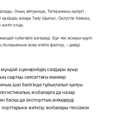
лады. Оның айтуынша, Тегеранның қазіргі
қазірдің өзінде Таяу Шығыс, Оңтүстік Кавказ,
 жетіп отыр.
ағдай түбегейлі өзгереді. Бұл тек әскери қауіп
 болашағына әсер ететін фактор, – дейді
н мұндай сценарийдің салдары ауыр
ның сыртқы саясаттағы маневр
ияның ішкі бөлігінде тұйықталып қалуы
 логистикалық жобаларға да назар
н басқа да экспорттық өнімдерді
я порттарына жеткізу жобалары геосаяси