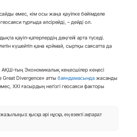
асайды емес, кім осы жаңа қауіпке бейімделе
еосаяси тұрғыда әлсірейді, – дейді ол.
та қауіп-қатерлердің деңгейі арта түседі.
етін күшейтіп қана қоймай, сыртқы саясатта да
е АҚШ-тың Экономикалық кеңесшілер кеңесі
the Great Divergence» атты
баяндамасында
жасанды
емес, ХХІ ғасырдың негізгі геосаяси факторы
азылыңыз: қысқа әрі нұсқа, ең өзекті ақпарат