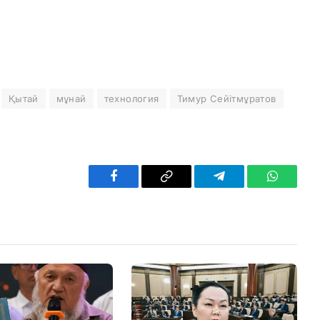
Қытай
мұнай
технология
Тимур Сейітмұратов
Facebook
Copy
Telegram
WhatsAp
Link