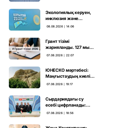
Экологиялық керуен,
инклюзия және
өндірісті қолдау:
08.08.2026 ∣ 14:06
Партиялар өңірлерде
қандай мәселе көтерді
Грант тізімі
жарияланды. 127 мың
талапкердің
07.08.2026 ∣ 22:07
бәсекесінен 75 мыңы
өтті
ЮНЕСКО мәртебесі:
Маңғыстаудың киелі
мұрасын қорғаудың
07.08.2026 ∣ 19:17
жаңа кезеңі басталды
Сырдариядағы су
есебі цифрланады:
Орталық Азия ортақ
07.08.2026 ∣ 18:56
қадамға келді
Жаңа Конституция: