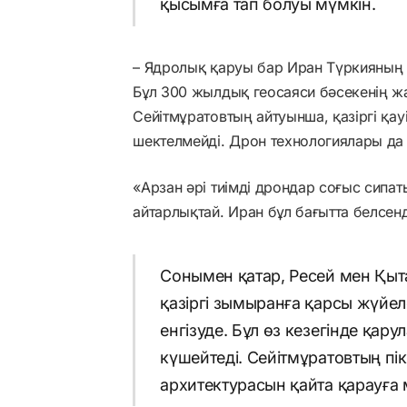
қысымға тап болуы мүмкін.
– Ядролық қаруы бар Иран Түркияның 
Бұл 300 жылдық геосаяси бәсекенің жа
Сейітмұратовтың айтуынша, қазіргі қа
шектелмейді. Дрон технологиялары да
«Арзан әрі тиімді дрондар соғыс сипат
айтарлықтай. Иран бұл бағытта белсенд
Сонымен қатар, Ресей мен Қы
қазіргі зымыранға қарсы жүйел
енгізуде. Бұл өз кезегінде қар
күшейтеді. Сейітмұратовтың пік
архитектурасын қайта қарауға 