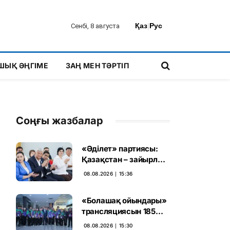
Қаз
|
Рус
Сенбі, 8 августа
ШЫҚ ӘҢГІМЕ
ЗАҢ МЕН ТӘРТІП
Соңғы жазбалар
«Әділет» партиясы:
Қазақстан – зайырлы
мемлекет, ал «Заң
08.08.2026 ∣ 15:36
және тәртіп» қағидаты
баршаға міндетті
«Болашақ ойындары»
трансляциясын 185
миллион рет көрген
08.08.2026 ∣ 15:30