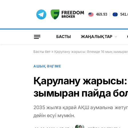
|
469.93
541.
БАСТЫ
ЖАҢАЛЫҚТАР
Басты бет
»
Қарулану жарысы: Әлемде 16 мың зымыран
АШЫҚ ӘҢГІМЕ
Қарулану жарысы:
зымыран пайда бо
2035 жылға қарай АҚШ аумағына жетуге
дейін өсуі мүмкін.