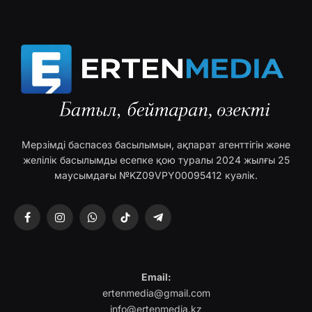
Мерзімді баспасөз басылымын, ақпарат агенттігін және
желілік басылымды есепке қою туралы 2024 жылғы 25
маусымдағы №KZ09VPY00095412 куәлік.
Facebook
Instagram
WhatsApp
TikTok
Telegram
Email:
ertenmedia@gmail.com
info@ertenmedia.kz