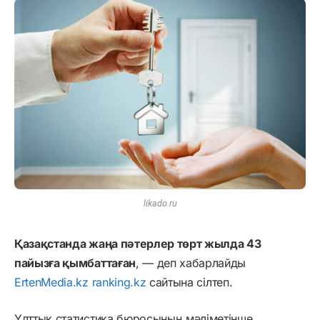
likado.ru
Қазақстанда жаңа пәтерлер төрт жылда 43
пайызға қымбаттаған
, — деп хабарлайды
ErtenMedia.kz
ranking.kz
сайтына сілтеп.
Ұлттық статистика бюросының мәліметінше,