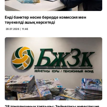
Енді банктер несие берерде комиссия мен
тәуекелді ашық көрсетеді
28.07.2026 ∣ 11:46
28 триллионның тағдыры: Зейнетақы инвестиция