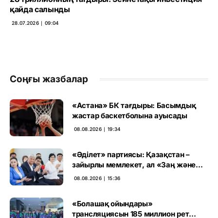
қайда салынды
28.07.2026 ∣ 09:04
Соңғы жазбалар
«Астана» БК тағдыры: Басымдық
жастар баскетболына ауысады
08.08.2026 ∣ 19:34
«Әділет» партиясы: Қазақстан –
зайырлы мемлекет, ал «Заң және
тәртіп» қағидаты баршаға міндетті
08.08.2026 ∣ 15:36
«Болашақ ойындары»
трансляциясын 185 миллион рет