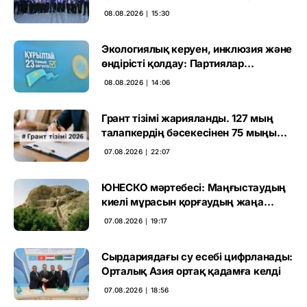
көрген
08.08.2026 ∣ 15:30
Экологиялық керуен, инклюзия және
өндірісті қолдау: Партиялар
өңірлерде қандай мәселе көтерді
08.08.2026 ∣ 14:06
Грант тізімі жарияланды. 127 мың
талапкердің бәсекесінен 75 мыңы
өтті
07.08.2026 ∣ 22:07
ЮНЕСКО мәртебесі: Маңғыстаудың
киелі мұрасын қорғаудың жаңа
кезеңі басталды
07.08.2026 ∣ 19:17
Сырдариядағы су есебі цифрланады:
Орталық Азия ортақ қадамға келді
07.08.2026 ∣ 18:56