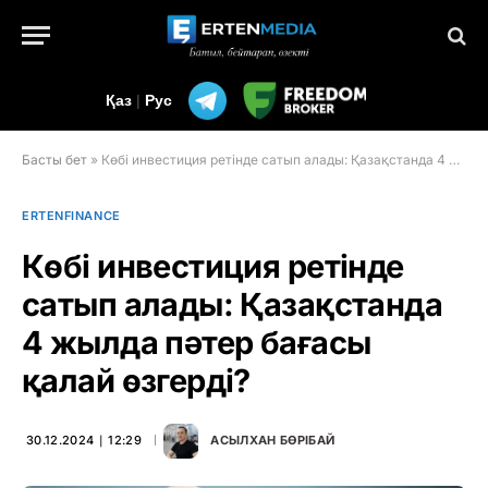
Қаз
|
Рус
Басты бет
»
Көбі инвестиция ретінде сатып алады: Қазақстанда 4 жылда пәтер бағасы қалай өзгерді?
ERTENFINANCE
Көбі инвестиция ретінде
сатып алады: Қазақстанда
4 жылда пәтер бағасы
қалай өзгерді?
30.12.2024 ∣ 12:29
АСЫЛХАН БӨРІБАЙ