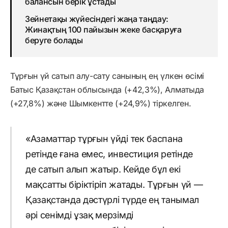
балансын берік ұстады
Зейнетақы жүйесіндегі жаңа таңдау:
Жинақтың 100 пайызын жеке басқаруға
беруге болады
Тұрғын үй сатып алу-сату санының ең үлкен өсімі
Батыс Қазақстан облысында (+42,3%), Алматыда
(+27,8%) және Шымкентте (+24,9%) тіркелген.
«Азаматтар тұрғын үйді тек баспана
ретінде ғана емес, инвестиция ретінде
де сатып алып жатыр. Кейде бұл екі
мақсатты біріктіріп жатады. Тұрғын үй —
Қазақстанда дәстүрлі түрде ең танымал
әрі сенімді ұзақ мерзімді