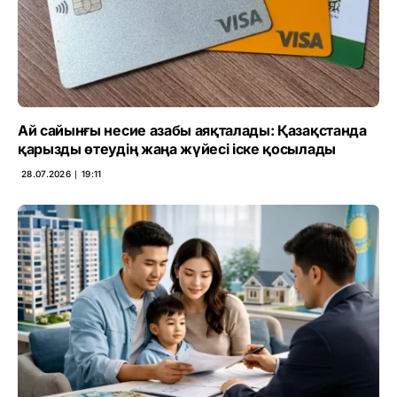
Ай сайынғы несие азабы аяқталады: Қазақстанда
қарызды өтеудің жаңа жүйесі іске қосылады
28.07.2026 ∣ 19:11