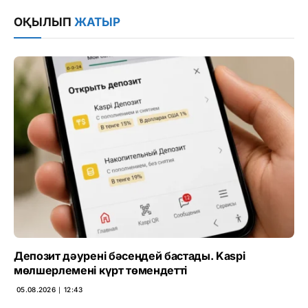
Link
ОҚЫЛЫП
ЖАТЫР
Депозит дәурені бәсеңдей бастады. Kaspi
мөлшерлемені күрт төмендетті
05.08.2026 ∣ 12:43