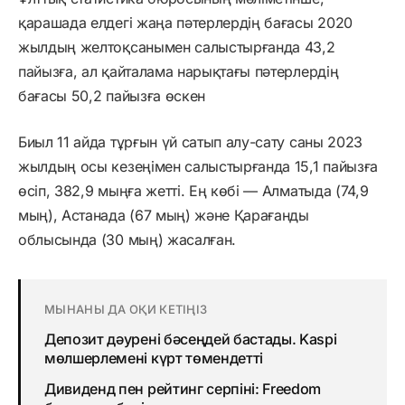
қарашада елдегі жаңа пәтерлердің бағасы 2020
жылдың желтоқсанымен салыстырғанда 43,2
пайызға, ал қайталама нарықтағы пәтерлердің
бағасы 50,2 пайызға өскен
Биыл 11 айда тұрғын үй сатып алу-сату саны 2023
жылдың осы кезеңімен салыстырғанда 15,1 пайызға
өсіп, 382,9 мыңға жетті. Ең көбі — Алматыда (74,9
мың), Астанада (67 мың) және Қарағанды
облысында (30 мың) жасалған.
МЫНАНЫ ДА ОҚИ КЕТІҢІЗ
Депозит дәурені бәсеңдей бастады. Kaspi
мөлшерлемені күрт төмендетті
Дивиденд пен рейтинг серпіні: Freedom