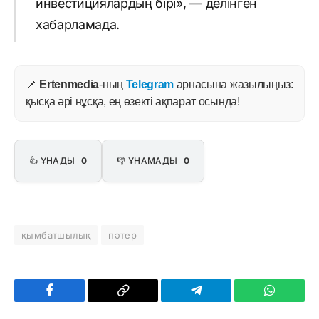
инвестициялардың бірі», — делінген
хабарламада.
📌
Ertenmedia
-ның
Telegram
арнасына жазылыңыз:
қысқа әрі нұсқа, ең өзекті ақпарат осында!
👍 ҰНАДЫ
0
👎 ҰНАМАДЫ
0
қымбатшылық
пәтер
Facebook
Copy
Telegram
WhatsAp