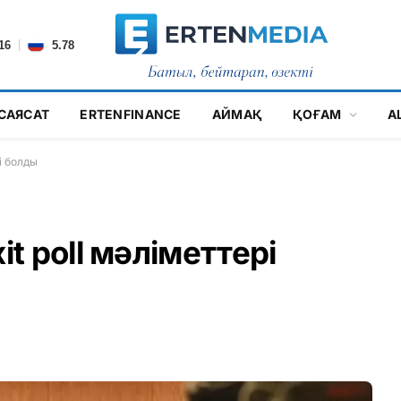
|
16
5.78
САЯСАТ
ERTENFINANCE
АЙМАҚ
ҚОҒАМ
А
і болды
 poll мәліметтері