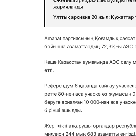
«Жетінші арнада» сайлауалды теле
жарияланды
Ұлттық архивке 20 жыл: Құжаттар 
Amanat партиясының Қоғамдық саясат и
бойынша азаматтардың 72,3%-ы АЭС са
Кеше Қазақстан аумағында АЭС салу 
өтті.
Референдум 6 қазанда сайлау учаскелері
ретте 80-нен аса учаске өз жұмысын 
беруге арналған 10 000-нан аса учаск
бірінші ашылды.
Жергілікті атқарушы органдар республ
миллион 244 мың 683 азаматты енгізді