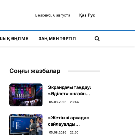
Қаз
|
Рус
Бейсенбі, 6 августа
ШЫҚ ӘҢГІМЕ
ЗАҢ МЕН ТӘРТІП
Соңғы жазбалар
Экрандағы таңдау:
«Әділет» онлайн
дауыс беруде алға
05.08.2026 ∣ 23:44
шықты
«Жетінші арнада»
сайлауалды
теледебаттың аралық
05.08.2026 ∣ 22:50