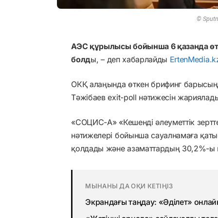
© Sputn
АЭС құрылысы бойынша 6 қазанда өтке
болд
ы, – деп хабарлайды
ErtenMedia.k
ОКҚ алаңында өткен брифинг барысын
Тәжібаев exit-poll нәтижесін жариялад
«СОЦИС-А» «Кешенді әлеуметтік зерттеу
нәтижелері бойынша сауалнамаға қат
қолдады және азаматтардың 30,2%-ы
МЫНАНЫ ДА ОҚИ КЕТІҢІЗ
Экрандағы таңдау: «Әділет» онлай