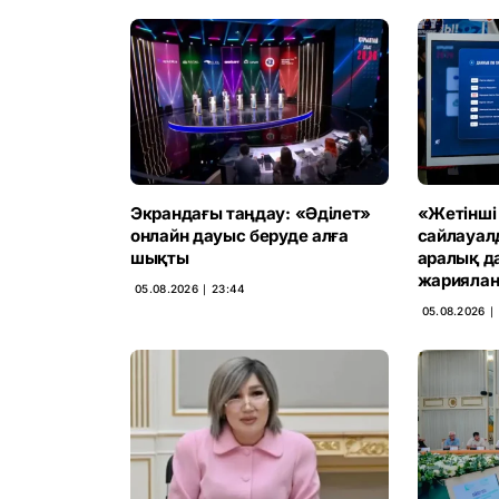
Экрандағы таңдау: «Әділет»
«Жетінші
онлайн дауыс беруде алға
сайлауал
шықты
аралық д
жарияла
05.08.2026 ∣ 23:44
05.08.2026 ∣