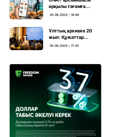
арқылы тағамға
тапсырыс беруге
05.08.2026 ∣ 18:06
болады
Ұлттық архивке 20
жыл: Құжаттар
тарихы цифрлық
05.08.2026 ∣ 17:55
дәуірге көшті