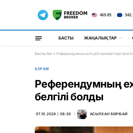
|
469.85
542.
БАСТЫ
ЖАҢАЛЫҚТАР
Басты бет
»
Референдумның exit poll мәліметтері белгіл
ҚОҒАМ
Референдумның exit
белгілі болды
07.10.2024 ∣ 08:30
АСЫЛХАН БӨРІБАЙ