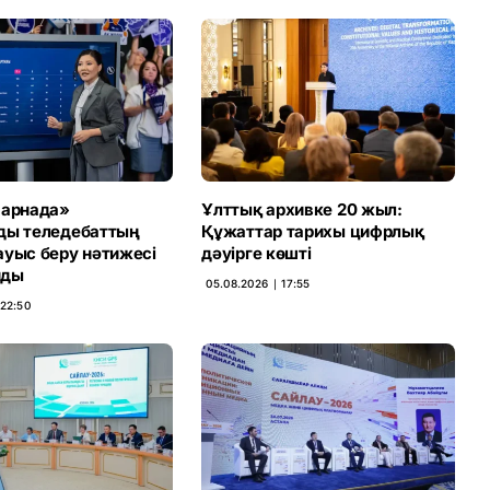
 арнада»
Ұлттық архивке 20 жыл:
ды теледебаттың
Құжаттар тарихы цифрлық
ауыс беру нәтижесі
дәуірге көшті
нды
05.08.2026 ∣ 17:55
 22:50