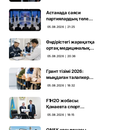
дауыс беру нәтижесі
жарияланды
Астанада саяси
партиялардың теле
дебаты басталды
05.08.2026 ∣ 21:25
Өндірістегі жарақатқа
ортақ медициналық
талап енгізілмек
05.08.2026 ∣ 20:36
Грант тізімі 2026:
мыңдаған талапкердің
тағдыры 10 тамызға
05.08.2026 ∣ 18:32
дейін белгілі болады
F1H2O жобасы:
Қонаевта спорт
катерлерін шығаратын
05.08.2026 ∣ 18:15
зауыт ашылмақ
ONAY қосымшасы