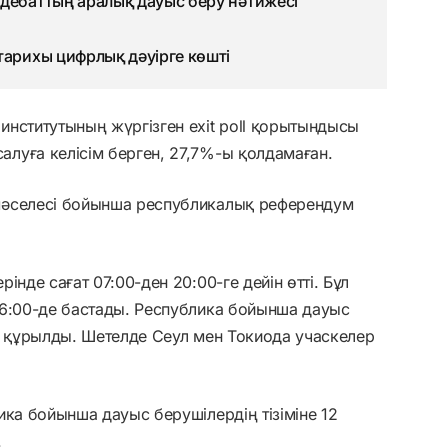
дебаттың аралық дауыс беру нәтижесі
тарихы цифрлық дәуірге көшті
нститутының жүргізген exit poll қорытындысы
луға келісім берген, 27,7%-ы қолдамаған.
мәселесі бойынша республикалық референдум
нде сағат 07:00-ден 20:00-ге дейін өтті. Бұл
06:00-де бастады. Республика бойынша дауыс
е құрылды. Шетелде Сеул мен Токиода учаскелер
ика бойынша дауыс берушілердің тізіміне 12
.