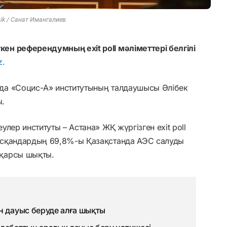
ik / Санат Имангалиев
н референдумның exit poll мәліметтері белгілі
z.
да «Социс-А» институтының талдаушысы Әлібек
ы.
лер институты – Астана» ЖҚ жүргізген exit poll
ысқандардың 69,8%-ы Қазақстанда АЭС салуды
 қарсы шықты.
н дауыс беруде алға шықты