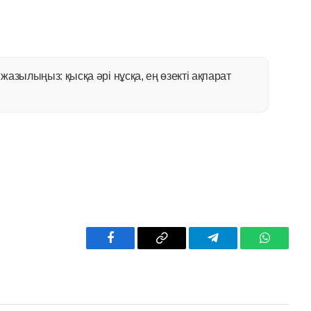
азылыңыз: қысқа әрі нұсқа, ең өзекті ақпарат
Facebook
Copy
Telegram
WhatsAp
Link