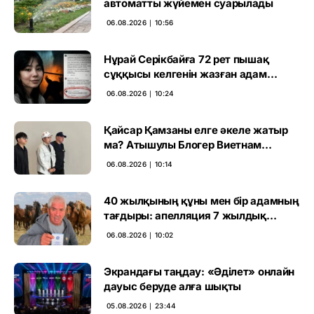
автоматты жүйемен суарылады
06.08.2026 ∣ 10:56
Нұрай Серікбайға 72 рет пышақ
сұққысы келгенін жазған адам
ұсталды
06.08.2026 ∣ 10:24
Қайсар Қамзаны елге әкеле жатыр
ма? Атышулы Блогер Виетнам
әуежайында көзге түсті
06.08.2026 ∣ 10:14
40 жылқының құны мен бір адамның
тағдыры: апелляция 7 жылдық
үкімді бұзды
06.08.2026 ∣ 10:02
Экрандағы таңдау: «Әділет» онлайн
дауыс беруде алға шықты
05.08.2026 ∣ 23:44