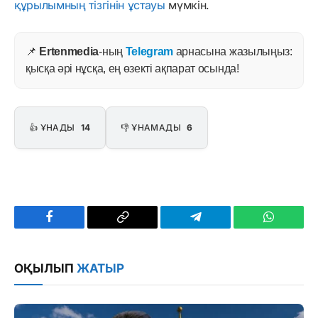
құрылымның тізгінін ұстауы
мүмкін.
📌
Ertenmedia
-ның
Telegram
арнасына жазылыңыз:
қысқа әрі нұсқа, ең өзекті ақпарат осында!
👍 ҰНАДЫ
14
👎 ҰНАМАДЫ
6
Facebook
Copy
Telegram
WhatsAp
Link
ОҚЫЛЫП
ЖАТЫР