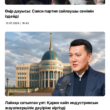
Өңір дауысы: Саяси партия сайлаушы сенімін
іздейді
31.07.2026 ∣ 19:43
Лайкқа сатылған ұят: Қарин хайп индустриясын
жауапкершілік дәуіріне кіргізді