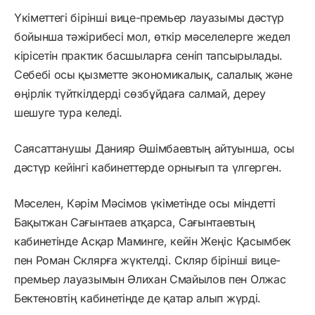
Үкіметтегі бірінші вице-премьер лауазымы дәстүр
бойынша тәжірибесі мол, өткір мәселелерге жедел
кірісетін практик басшыларға сеніп тапсырылады.
Себебі осы қызметте экономикалық, салалық және
өңірлік түйткілдерді сөзбұйдаға салмай, дереу
шешуге тура келеді.
Саясаттанушы Данияр Әшімбаевтың айтуынша, осы
дәстүр кейінгі кабинеттерде орнығып та үлгерген.
Мәселен, Кәрім Мәсімов үкіметінде осы міндетті
Бақытжан Сағынтаев атқарса, Сағынтаевтың
кабинетінде Асқар Маминге, кейін Жеңіс Қасымбек
пен Роман Склярға жүктелді. Скляр бірінші вице-
премьер лауазымын Әлихан Смайылов пен Олжас
Бектеновтің кабинетінде де қатар алып жүрді.