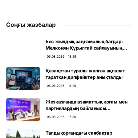
Соңғы жазбалар
Бес жылдық заңнамалық бағдар:
Мелконян Құрылтай сайлауының
маңызын бағалады
06.08.2026 ∣ 18:59
Қазақстан туралы жалған ақпарат
таратқан дипфейктер анықталды
06.08.2026 ∣ 18:29
Жезқазғанда азаматтық қоғам мен
партиялардың байланысы
талқыланды
06.08.2026 ∣ 17:39
Талдықорғандағы саябақтар