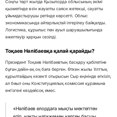
Соңғы төрт жылда Қызылорда облысының әкімі
қызметінде өзін жауапты саяси жетекші, сауатты
ұйымдастырушы ретінде көрсетті. Облыс
экономикасында айтарлықтай ілгерілеу байқалды.
Логистика, құрылыс пен ауыл шаруашылығында
әжептәуір қарқын сезілді.
Тоқаев Нәлібаевқа қалай қарайды?
Президент Тоқаев Нәлібаевтың басқару қабілетіне
бұған дейін-ақ оң баға берген. Өткен жылы Ұлттық
құрылтайдың кезекті отырысын Сыр өңінінде өткізіп,
ал биыл оны Конституциялық комиссия құрамына
енгізгені кездейсоқ емес.
«Нәлібаев елордаға мықты мектептен
өтіп, нақты нәтижемен келген басшы.