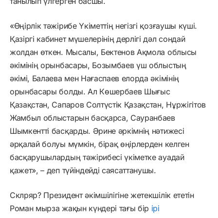
танылып үлгерген басшы.
«Өңірлік тәжірибе Үкіметтің негізгі қозғаушы күші.
Қазіргі кабинет мүшелерінің дерлігі дәл сондай
жолдан өткен. Мысалы, Бектенов Ақмола облысы
әкімінің орынбасары, Бозымбаев үш облыстың
әкімі, Балаева мен Нағаспаев елорда әкімінің
орынбасары болды. Ал Көшербаев Шығыс
Қазақстан, Сапаров Солтүстік Қазақстан, Нұржігітов
Жамбыл облыстарын басқарса, Сауранбаев
Шымкентті басқарды. Әрине әркімнің нәтижесі
әрқалай болуы мүмкін, бірақ өңірлерден келген
басқарушылардың тәжірибесі үкіметке ауадай
қажет», – деп түйіндейді саясаттанушы.
Склряр? Президент әкімшілігіне жетекшілік ететін
Роман мырза жақын күндері тағы бір
ірі