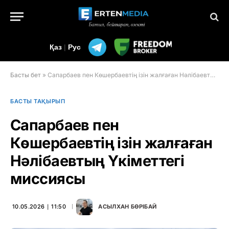
Қаз
|
Рус
Басты бет
»
Сапарбаев пен Көшербаевтің ізін жалғаған Нәлібаевтың Үкіметтегі миссиясы
БАСТЫ ТАҚЫРЫП
Сапарбаев пен
Көшербаевтің ізін жалғаған
Нәлібаевтың Үкіметтегі
миссиясы
10.05.2026 ∣ 11:50
АСЫЛХАН БӨРІБАЙ