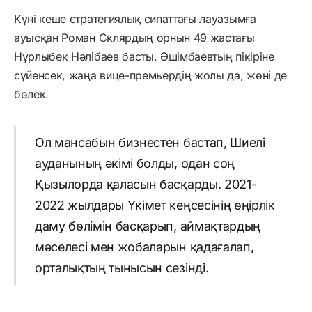
Күні кеше стратегиялық сипаттағы лауазымға
ауысқан Роман Склярдың орнын 49 жастағы
Нұрлыбек Нәлібаев басты. Әшімбаевтың пікіріне
сүйенсек, жаңа вице-премьердің жолы да, жөні де
бөлек.
Ол мансабын бизнестен бастап, Шиелі
ауданының әкімі болды, одан соң
Қызылорда қаласын басқарды. 2021-
2022 жылдары Үкімет кеңсесінің өңірлік
даму бөлімін басқарып, аймақтардың
мәселесі мен жобаларын қадағалап,
орталықтың тынысын сезінді.