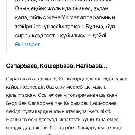
Оның еңбек жолында бизнес, аудан,
қала, облыс және Үкімет аппаратының
тәжірибесі үйлесім тапқан. Бұл ма, бұл
сирек кездесетін құбылыс», – дейді
Әшімбаев
.
Сапарбаев, Көшербаев, Нәлібаев…
Сарапшының сөзінше, Қызылордадан шыққан саяси
қайраткерлердің басқару мектебі де мықты
қалыптасқан. Осы өлкенің топырағынан шыққан
Бердібек Сапарбаев пен Қырымбек Көшербаев
секілді тұлғалардың атын атасақ та жеткілікті.
Нәлібаев осы дәстүрді жалғастырушы ғана емес,
өзіндік дара жолы бар дербес басқарушы ретінде