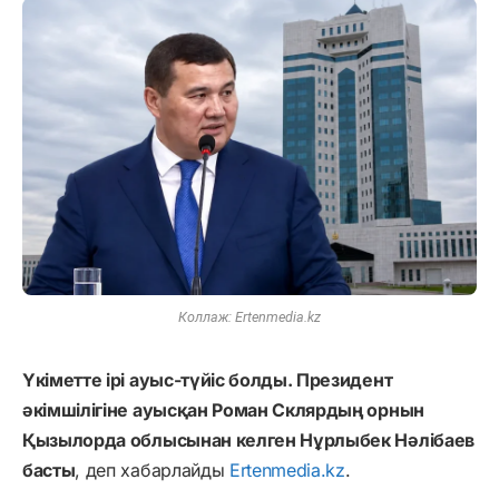
Коллаж: Ertenmedia.kz
Үкіметте ірі ауыс-түйіс болды. Президент
әкімшілігіне ауысқан Роман Склярдың орнын
Қызылорда облысынан келген Нұрлыбек Нәлібаев
басты
, деп хабарлайды
Ertenmedia.kz
.