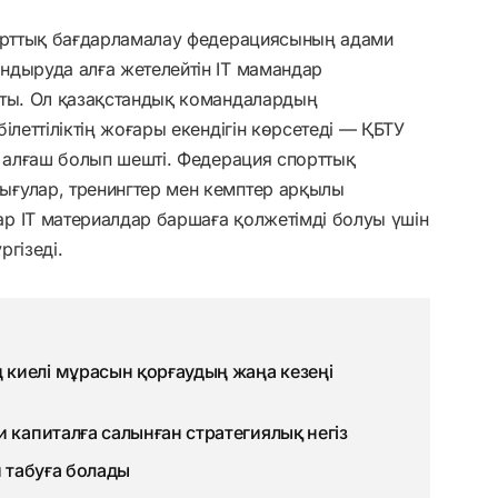
порттық бағдарламалау федерациясының адами
ндыруда алға жетелейтін ІТ мамандар
тты. Ол қазақстандық командалардың
ілеттіліктің жоғары екендігін көрсетеді — ҚБТУ
н алғаш болып шешті. Федерация спорттық
ғулар, тренингтер мен кемптер арқылы
р ІТ материалдар баршаға қолжетімді болуы үшін
гізеді.
киелі мұрасын қорғаудың жаңа кезеңі
 капиталға салынған стратегиялық негіз
й табуға болады