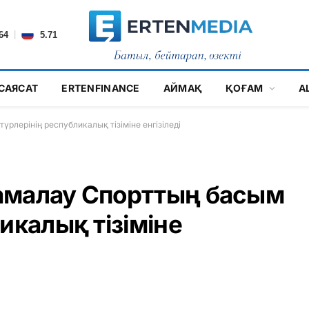
|
64
5.71
САЯСАТ
ERTENFINANCE
АЙМАҚ
ҚОҒАМ
А
рлерінің республикалық тізіміне енгізіледі
амалау Спорттың басым
икалық тізіміне