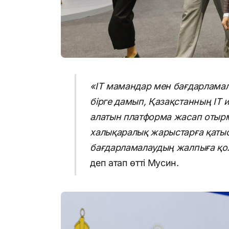
«ІТ мамандар мен бағдарлама
бірге дамып, Қазақстанның ІТ
алатын платформа жасап отырм
халықаралық жарыстарға қатыс
бағдарламалаудың жалпыға қол
деп атап өтті Мусин.