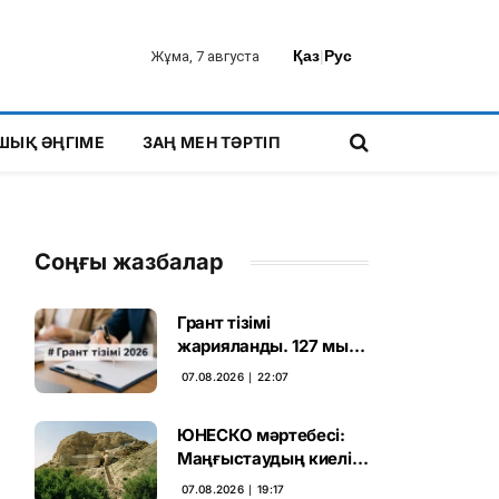
Қаз
|
Рус
Жұма, 7 августа
ШЫҚ ӘҢГІМЕ
ЗАҢ МЕН ТӘРТІП
Соңғы жазбалар
Грант тізімі
жарияланды. 127 мың
талапкердің
07.08.2026 ∣ 22:07
бәсекесінен 75 мыңы
өтті
ЮНЕСКО мәртебесі:
Маңғыстаудың киелі
мұрасын қорғаудың
07.08.2026 ∣ 19:17