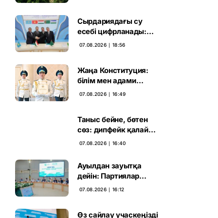
жаңа кезеңі басталды
Сырдариядағы су
есебі цифрланады:
Орталық Азия ортақ
07.08.2026 ∣ 18:56
қадамға келді
Жаңа Конституция:
білім мен адами
капиталға салынған
07.08.2026 ∣ 16:49
стратегиялық негіз
Таныс бейне, бөтен
сөз: дипфейк қалай
жұмыс істейді
07.08.2026 ∣ 16:40
Ауылдан зауытқа
дейін: Партиялар
сайлаушымен бетпе-
07.08.2026 ∣ 16:12
бет кездесті
Өз сайлау учаскеңізді