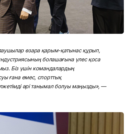
лаушылар өзара қарым-қатынас құрып,
 индустриясының болашағына үлес қоса
ыз. Біз үшін командалардың
уы ғана емес, спорттық
жетімді әрі танымал болуы маңызды»,
—