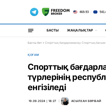
|
469.93
541.
БАСТЫ
ЖАҢАЛЫҚТАР
Басты бет
»
Спорттық бағдарламалау Спорттың басым тү
ҚОҒАМ
Спорттық бағдарл
түрлерінің республ
енгізіледі
19.09.2024 ∣ 18:27
АСЫЛХАН БӨРІБАЙ