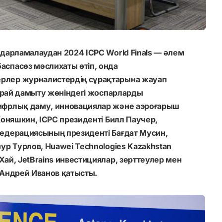
ғдарламалаудан 2024 ICPC World Finals — әлем
спасөз мәслихаты өтіп, онда
рлер журналистердің сұрақтарына жауап
қарай дамыту жөніндегі жоспарларды
ифрлық даму, инновациялар және аэроғарыш
Коняшкин, ІСРС президенті Билл Паучер,
федерациясының президенті Бағдат Мусин,
ур Турлов, Huawei Technologies Kazakhstan
ай, JetBrains инвестициялар, зерттеулер мен
 Андрей Иванов қатысты.