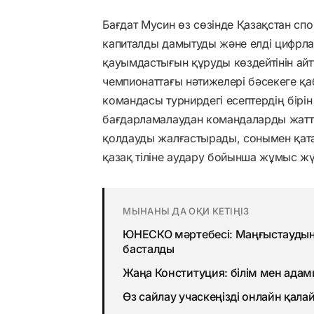
Бағдат Мусин өз сөзінде Қазақстан с
капиталды дамытуды және елді цифрла
қауымдастығын құруды көздейтінін ай
чемпионаттағы нәтижелері бәсекеге қаб
командасы турнирдегі есептердің бірі
бағдарламалаудан командаларды жатты
қолдауды жалғастырады, сонымен қата
қазақ тіліне аудару бойынша жұмыс жүр
МЫНАНЫ ДА ОҚИ КЕТІҢІЗ
ЮНЕСКО мәртебесі: Маңғыстаудың 
басталды
Жаңа Конституция: білім мен адами
Өз сайлау учаскеңізді онлайн қала