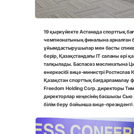
19 қыркүйекте Астанада спорттық ба
чемпионатының финалына арналған ба
ұйымдастырушылар мен басты спике
берір, Қазақстандағы ІТ саланы әрі 
талқылады. Баспасөз мәслихатына Ц
өнеркәсібі вице-министрі Ростислав 
Қазақстан спорттық бағдарламалау 
Freedom Holding Corp. директоры Тим
директорлар кеңесінің басшысы Сью Х
білім беру бойынша вице-президенті