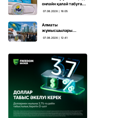
онлайн қалай табуға
болады
07.08.2026 ∣ 16:05
Алматы
жұмысшылары
Құрылтай сайлауына
07.08.2026 ∣ 12:41
үн қосты