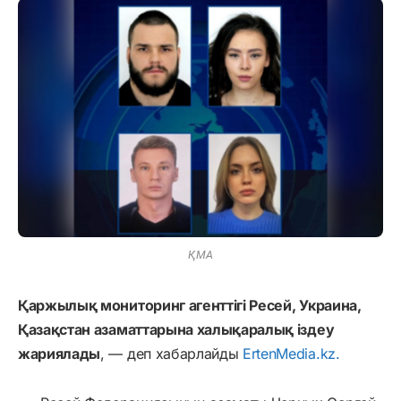
ҚМА
Қаржылық мониторинг агенттігі Ресей, Украина,
Қазақстан азаматтарына халықаралық іздеу
жариялады
, — деп хабарлайды
ErtenMedia.kz.