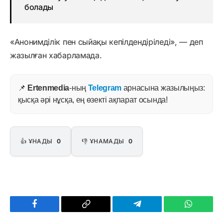
болады
«Анонимділік пен сыйақы кепілдендіріледі», — деп
жазылған хабарламада.
📌
Ertenmedia
-ның
Telegram
арнасына жазылыңыз:
қысқа әрі нұсқа, ең өзекті ақпарат осында!
👍 ҰНАДЫ
0
👎 ҰНАМАДЫ
0
Facebook
Copy
Telegram
WhatsAp