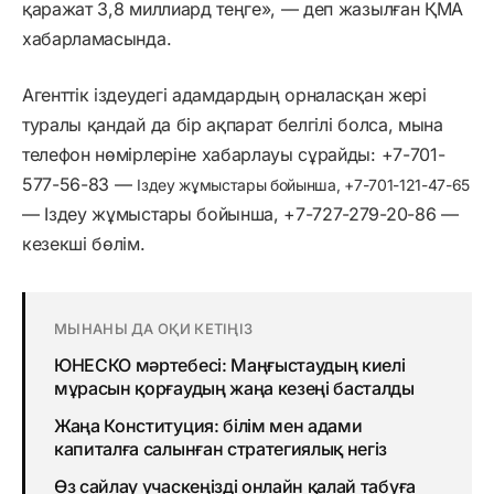
қаражат 3,8 миллиард теңге», — деп жазылған ҚМА
хабарламасында.
Агенттік іздеудегі адамдардың орналасқан жері
туралы қандай да бір ақпарат белгілі болса, мына
телефон нөмірлеріне хабарлауы сұрайды: +7-701-
577-56-83 —
Іздеу жұмыстары бойынша, +7-701-121-47-65
— Іздеу жұмыстары бойынша, +7-727-279-20-86 —
кезекші бөлім.
МЫНАНЫ ДА ОҚИ КЕТІҢІЗ
ЮНЕСКО мәртебесі: Маңғыстаудың киелі
мұрасын қорғаудың жаңа кезеңі басталды
Жаңа Конституция: білім мен адами
капиталға салынған стратегиялық негіз
Өз сайлау учаскеңізді онлайн қалай табуға