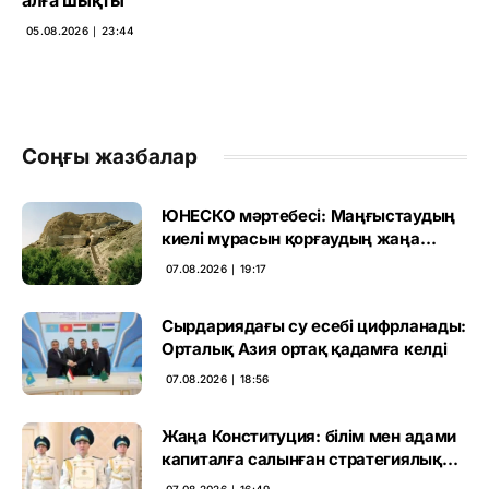
05.08.2026 ∣ 23:44
Соңғы жазбалар
ЮНЕСКО мәртебесі: Маңғыстаудың
киелі мұрасын қорғаудың жаңа
кезеңі басталды
07.08.2026 ∣ 19:17
Сырдариядағы су есебі цифрланады:
Орталық Азия ортақ қадамға келді
07.08.2026 ∣ 18:56
Жаңа Конституция: білім мен адами
капиталға салынған стратегиялық
негіз
07.08.2026 ∣ 16:49