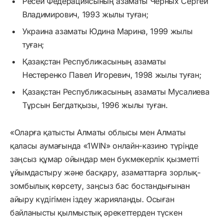
Ресей Федерациясының азаматы Черных Сергей
Владимирович, 1993 жылы туған;
Украина азаматы Юдина Марина, 1999 жылы
туған;
Қазақстан Республикасының азаматы
Нестеренко Павел Игоревич, 1998 жылы туған;
Қазақстан Республикасының азаматы Мусалиева
Тұрсын Бегдатқызы, 1996 жылы туған.
«Оларға қатысты Алматы облысы мен Алматы
қаласы аумағында «1WIN» онлайн-казино түрінде
заңсыз құмар ойындар мен букмекерлік қызметті
ұйымдастыру және басқару, азаматтарға зорлық-
зомбылық көрсету, заңсыз бас бостандығынан
айыру күдігімен іздеу жарияланды. Осыған
байланысты қылмыстық әрекеттерден түскен