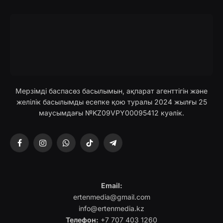
Мерзімді баспасөз басылымын, ақпарат агенттігін және
желілік басылымды есепке қою туралы 2024 жылғы 25
маусымдағы №KZ09VPY00095412 куәлік.
Facebook
Instagram
WhatsApp
TikTok
Telegram
Email:
ertenmedia@gmail.com
info@ertenmedia.kz
Телефон:
+7 707 403 1260