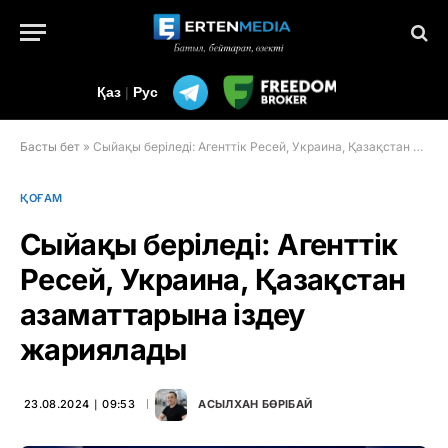
Қаз
|
Рус
Басты бет
»
Сыйақы беріледі: Агенттік Ресей, Украина, Қазақстан азаматтарына іздеу жариялады
ҚОҒАМ
Сыйақы беріледі: Агенттік
Ресей, Украина, Қазақстан
азаматтарына іздеу
жариялады
23.08.2024 ∣ 09:53
АСЫЛХАН БӨРІБАЙ