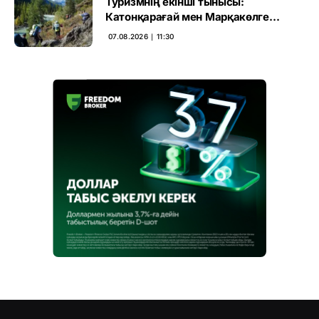
Туризмнің екінші тынысы:
Катонқарағай мен Марқакөлге
инвестиция не береді
07.08.2026 ∣ 11:30