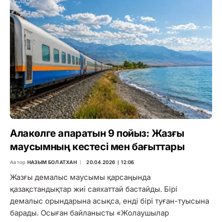
Алакөлге апаратын 9 пойыз: Жазғы
маусымның кестесі мен бағыттары
Автор
НАЗЫМ БОЛАТХАН
20.04.2026 ∣ 12:06
Жазғы демалыс маусымы қарсаңында
қазақстандықтар жиі саяхаттай бастайды. Бірі
демалыс орындарына асықса, енді бірі туған-туысына
барады. Осыған байланысты «Жолаушылар