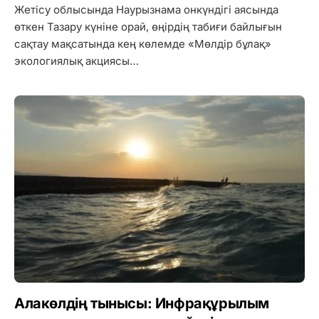
Жетісу облысында Наурызнама онкүндігі аясында
өткен Тазару күніне орай, өңірдің табиғи байлығын
сақтау мақсатында кең көлемде «Мөлдір бұлақ»
экологиялық акциясы…
Алакөлдің тынысы: Инфрақұрылым