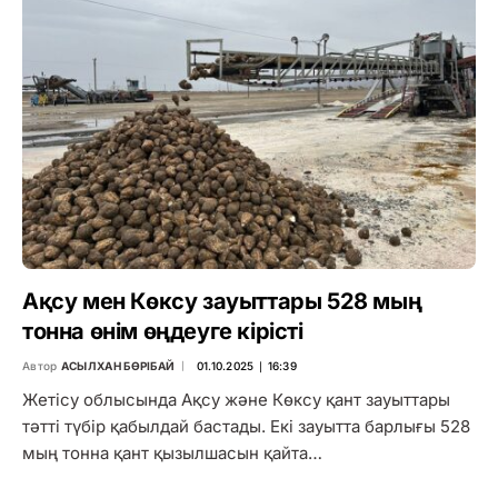
Ақсу мен Көксу зауыттары 528 мың
тонна өнім өңдеуге кірісті
Автор
АСЫЛХАН БӨРІБАЙ
01.10.2025 ∣ 16:39
Жетісу облысында Ақсу және Көксу қант зауыттары
тәтті түбір қабылдай бастады. Екі зауытта барлығы 528
мың тонна қант қызылшасын қайта…