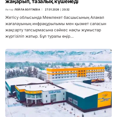
жаңарып, тазалық күшейеді
Автор
ЛЕЙЛА БОЛТАЕВА
27.01.2026 ∣ 20:32
Жетісу облысында Мемлекет басшысының Алакөл
жағалауының инфрақұрылымы мен қызмет сапасын
жақсарту тапсырмасына сәйкес нақты жұмыстар
жүргізіліп жатыр. Бұл туралы өңір…