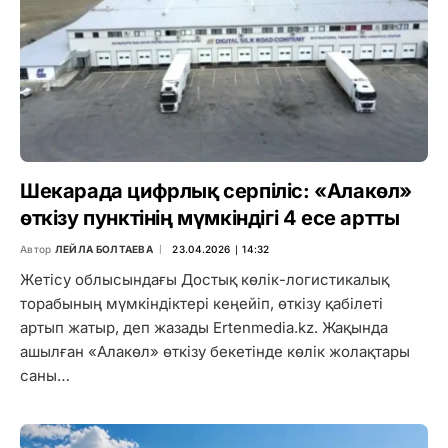
Шекарада цифрлық серпіліс: «Алакөл»
өткізу пунктінің мүмкіндігі 4 есе артты
Автор
ЛЕЙЛА БОЛТАЕВА
23.04.2026 ∣ 14:32
Жетісу облысындағы Достық көлік-логистикалық
торабының мүмкіндіктері кеңейіп, өткізу қабілеті
артып жатыр, деп жазады Ertenmedia.kz. Жақында
ашылған «Алакөл» өткізу бекетінде көлік жолақтары
саны…