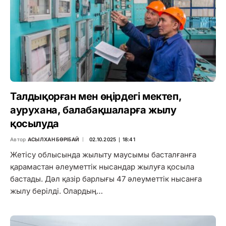
Талдықорған мен өңірдегі мектеп,
аурухана, балабақшаларға жылу
қосылуда
Автор
АСЫЛХАН БӨРІБАЙ
02.10.2025 ∣ 18:41
Жетісу облысында жылыту маусымы басталғанға
қарамастан әлеуметтік нысандар жылуға қосыла
бастады. Дәл қазір барлығы 47 әлеуметтік нысанға
жылу берілді. Олардың…