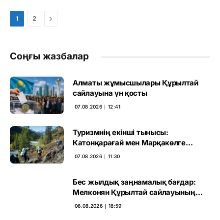
Next
1
2
Соңғы жазбалар
Алматы жұмысшылары Құрылтай
сайлауына үн қосты
07.08.2026 ∣ 12:41
Туризмнің екінші тынысы:
Катонқарағай мен Марқакөлге
инвестиция не береді
07.08.2026 ∣ 11:30
Бес жылдық заңнамалық бағдар:
Мелконян Құрылтай сайлауының
маңызын бағалады
06.08.2026 ∣ 18:59