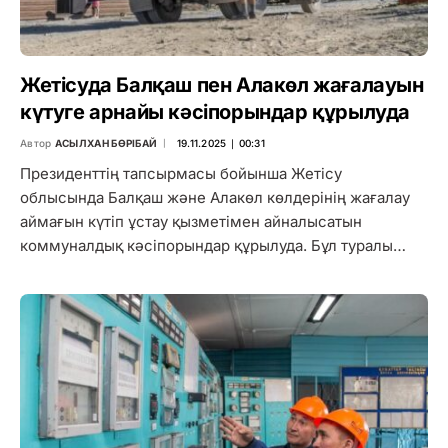
Жетісуда Балқаш пен Алакөл жағалауын
күтуге арнайы кәсіпорындар құрылуда
Автор
АСЫЛХАН БӨРІБАЙ
19.11.2025 ∣ 00:31
Президенттің тапсырмасы бойынша Жетісу
облысында Балқаш және Алакөл көлдерінің жағалау
аймағын күтіп ұстау қызметімен айналысатын
коммуналдық кәсіпорындар құрылуда. Бұл туралы…