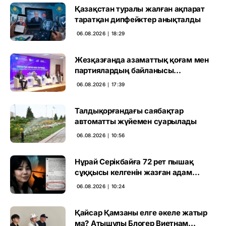
Қазақстан туралы жалған ақпарат
таратқан дипфейктер анықталды
06.08.2026 ∣ 18:29
Жезқазғанда азаматтық қоғам мен
партиялардың байланысы
талқыланды
06.08.2026 ∣ 17:39
Талдықорғандағы саябақтар
автоматты жүйемен суарылады
06.08.2026 ∣ 10:56
Нұрай Серікбайға 72 рет пышақ
сұққысы келгенін жазған адам
ұсталды
06.08.2026 ∣ 10:24
Қайсар Қамзаны елге әкеле жатыр
ма? Атышулы Блогер Виетнам