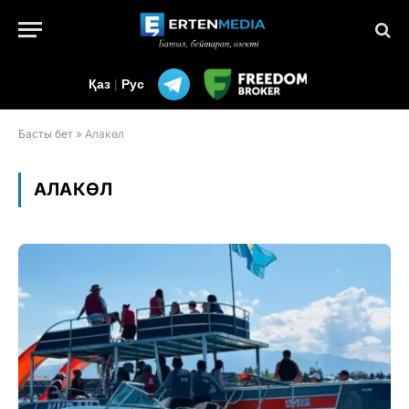
Қаз
|
Рус
Басты бет
»
Алакөл
АЛАКӨЛ