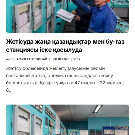
Жетісуда жаңа қазандықтар мен бу-газ
станциясы іске қосылуда
Автор
АСЫЛХАН БӨРІБАЙ
06.10.2025 ∣ 10:17
Жетісу облысында жылыту маусымы ресми
басталмай жатып, әлеуметтік нысандарға жылу
беріліп жатыр. Қазіргі уақытта 47 нысан – 32 мектеп,
8…