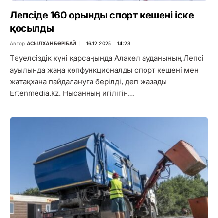
Лепсіде 160 орынды спорт кешені іске
қосылды
Автор
АСЫЛХАН БӨРІБАЙ
16.12.2025 ∣ 14:23
Тәуелсіздік күні қарсаңында Алакөл ауданының Лепсі
ауылында жаңа көпфункционалды спорт кешені мен
жатақхана пайдалануға берілді, деп жазады
Ertenmedia.kz. Нысанның игілігін…