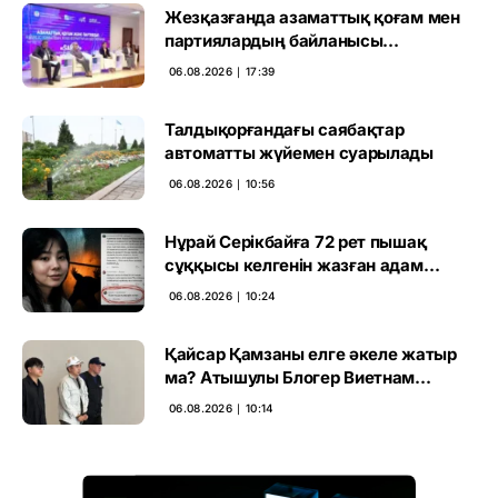
Жезқазғанда азаматтық қоғам мен
партиялардың байланысы
талқыланды
06.08.2026 ∣ 17:39
Талдықорғандағы саябақтар
автоматты жүйемен суарылады
06.08.2026 ∣ 10:56
Нұрай Серікбайға 72 рет пышақ
сұққысы келгенін жазған адам
ұсталды
06.08.2026 ∣ 10:24
Қайсар Қамзаны елге әкеле жатыр
ма? Атышулы Блогер Виетнам
әуежайында көзге түсті
06.08.2026 ∣ 10:14