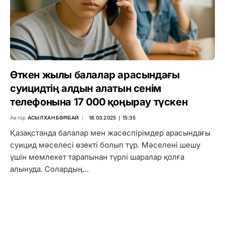
Өткен жылы балалар арасындағы
суицидтің алдын алатын сенім
телефонына 17 000 қоңырау түскен
Автор
АСЫЛХАН БӨРІБАЙ
18.03.2025 ∣ 15:35
Қазақстанда балалар мен жасөспірімдер арасындағы
суицид мәселесі өзекті болып тұр. Мәселені шешу
үшін мемлекет тарапынан түрлі шаралар қолға
алынуда. Солардың…