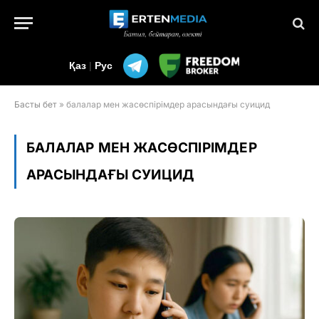
Қаз
|
Рус
Басты бет
»
балалар мен жасөспірімдер арасындағы суицид
БАЛАЛАР МЕН ЖАСӨСПІРІМДЕР
АРАСЫНДАҒЫ СУИЦИД