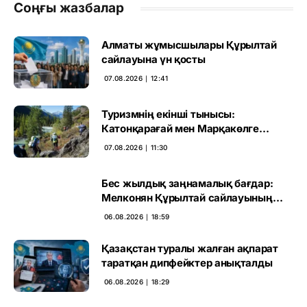
Соңғы жазбалар
Алматы жұмысшылары Құрылтай
сайлауына үн қосты
07.08.2026 ∣ 12:41
Туризмнің екінші тынысы:
Катонқарағай мен Марқакөлге
инвестиция не береді
07.08.2026 ∣ 11:30
Бес жылдық заңнамалық бағдар:
Мелконян Құрылтай сайлауының
маңызын бағалады
06.08.2026 ∣ 18:59
Қазақстан туралы жалған ақпарат
таратқан дипфейктер анықталды
06.08.2026 ∣ 18:29