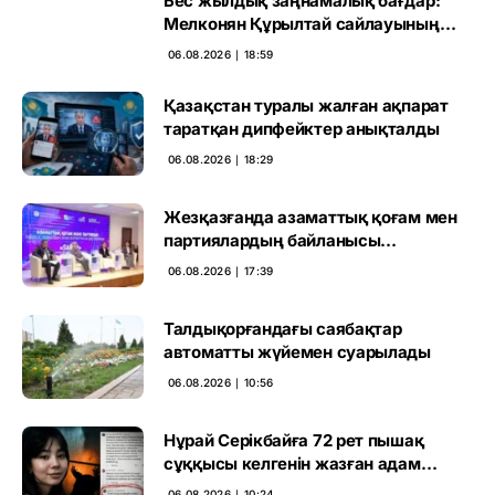
Бес жылдық заңнамалық бағдар:
Мелконян Құрылтай сайлауының
маңызын бағалады
06.08.2026 ∣ 18:59
Қазақстан туралы жалған ақпарат
таратқан дипфейктер анықталды
06.08.2026 ∣ 18:29
Жезқазғанда азаматтық қоғам мен
партиялардың байланысы
талқыланды
06.08.2026 ∣ 17:39
Талдықорғандағы саябақтар
автоматты жүйемен суарылады
06.08.2026 ∣ 10:56
Нұрай Серікбайға 72 рет пышақ
сұққысы келгенін жазған адам
ұсталды
06.08.2026 ∣ 10:24