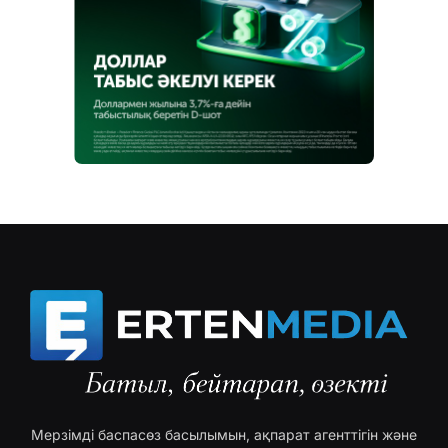
Мерзімді баспасөз басылымын, ақпарат агенттігін және