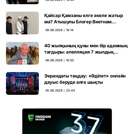
Қайсар Қамзаны елге әкеле жатыр
ма? Атышулы Блогер Виетнам
әуежайында көзге түсті
06.08.2026 ∣ 10:14
40 жылқының құны мен бір адамның
тағдыры: апелляция 7 жылдық
үкімді бұзды
06.08.2026 ∣ 10:02
Экрандағы таңдау: «Әділет» онлайн
дауыс беруде алға шықты
05.08.2026 ∣ 23:44