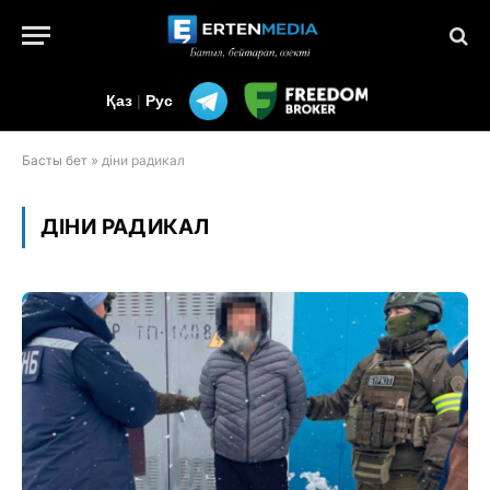
Қаз
|
Рус
Басты бет
»
діни радикал
ДІНИ РАДИКАЛ