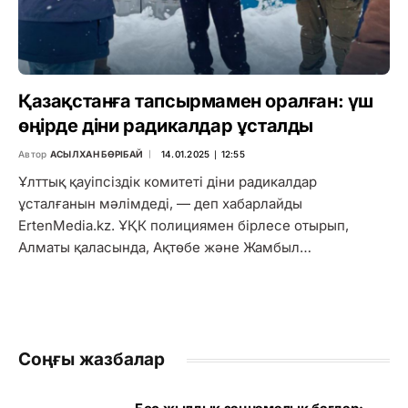
Қазақстанға тапсырмамен оралған: үш
өңірде діни радикалдар ұсталды
Автор
АСЫЛХАН БӨРІБАЙ
14.01.2025 ∣ 12:55
Ұлттық қауіпсіздік комитеті діни радикалдар
ұсталғанын мәлімдеді, — деп хабарлайды
ErtenMedia.kz. ҰҚК полициямен бірлесе отырып,
Алматы қаласында, Ақтөбе және Жамбыл…
Соңғы жазбалар