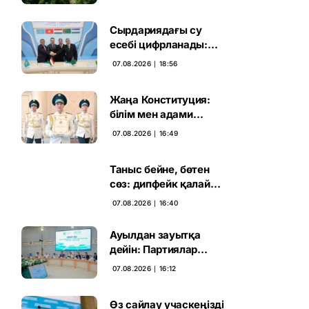
жаңа кезеңі басталды
Сырдариядағы су
есебі цифрланады:
Орталық Азия ортақ
07.08.2026 ∣ 18:56
қадамға келді
Жаңа Конституция:
білім мен адами
капиталға салынған
07.08.2026 ∣ 16:49
стратегиялық негіз
Таныс бейне, бөтен
сөз: дипфейк қалай
жұмыс істейді
07.08.2026 ∣ 16:40
Ауылдан зауытқа
дейін: Партиялар
сайлаушымен бетпе-
07.08.2026 ∣ 16:12
бет кездесті
Өз сайлау учаскеңізді