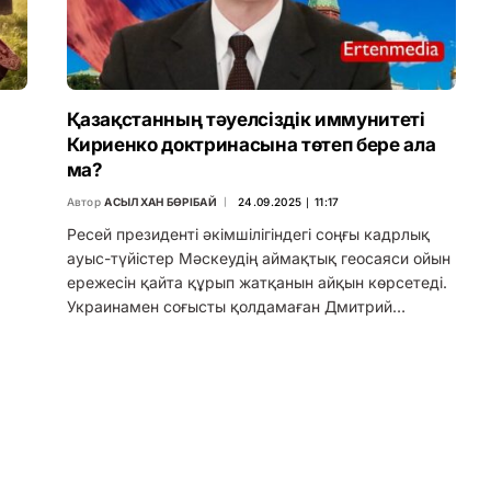
Қазақстанның тәуелсіздік иммунитеті
Кириенко доктринасына төтеп бере ала
ма?
Автор
АСЫЛХАН БӨРІБАЙ
24.09.2025 ∣ 11:17
Ресей президенті әкімшілігіндегі соңғы кадрлық
ауыс-түйістер Мәскеудің аймақтық геосаяси ойын
ережесін қайта құрып жатқанын айқын көрсетеді.
Украинамен соғысты қолдамаған Дмитрий…