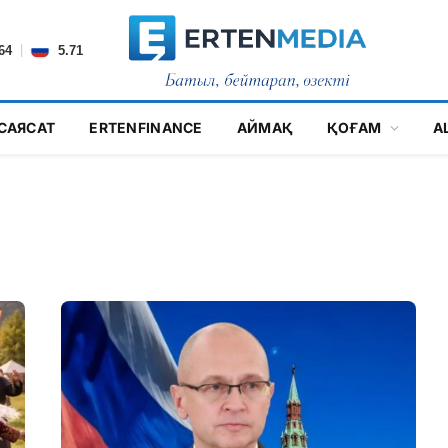
|
64
5.71
САЯСАТ
ERTENFINANCE
АЙМАҚ
ҚОҒАМ
А