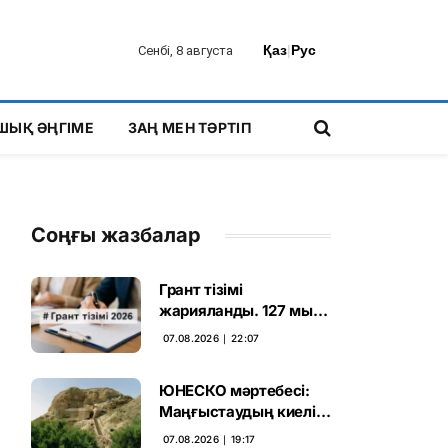
Қаз
|
Рус
Сенбі, 8 августа
ШЫҚ ӘҢГІМЕ
ЗАҢ МЕН ТӘРТІП
Соңғы жазбалар
Грант тізімі
жарияланды. 127 мың
талапкердің
07.08.2026 ∣ 22:07
бәсекесінен 75 мыңы
өтті
ЮНЕСКО мәртебесі:
Маңғыстаудың киелі
мұрасын қорғаудың
07.08.2026 ∣ 19:17