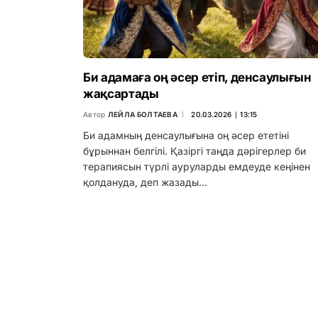
Би адамаға оң әсер етіп, денсаулығын
жақсартады
Автор
ЛЕЙЛА БОЛТАЕВА
20.03.2026 ∣ 13:15
Би адамның денсаулығына оң әсер ететіні
бұрыннан белгілі. Қазіргі таңда дәрігерлер би
терапиясын түрлі ауруларды емдеуде кеңінен
қолдануда, деп жазады…