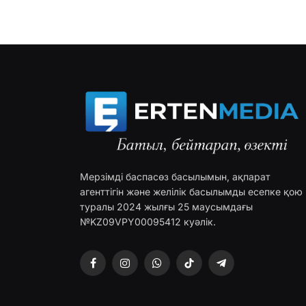
Мерзімді баспасөз басылымын, ақпарат
агенттігін және желілік басылымды есепке қою
туралы 2024 жылғы 25 маусымдағы
№KZ09VPY00095412 куәлік.
Facebook
Instagram
WhatsApp
TikTok
Telegram