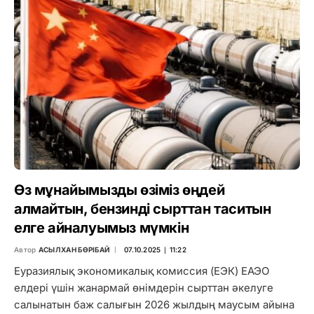
Өз мұнайымызды өзіміз өңдей
алмайтын, бензинді сырттан таситын
елге айналуымыз мүмкін
Автор
АСЫЛХАН БӨРІБАЙ
07.10.2025 ∣ 11:22
Еуразиялық экономикалық комиссия (ЕЭК) ЕАЭО
елдері үшін жанармай өнімдерін сырттан әкелуге
салынатын баж салығын 2026 жылдың маусым айына