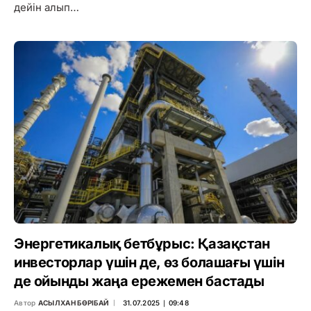
дейін алып…
Энергетикалық бетбұрыс: Қазақстан
инвесторлар үшін де, өз болашағы үшін
де ойынды жаңа ережемен бастады
Автор
АСЫЛХАН БӨРІБАЙ
31.07.2025 ∣ 09:48