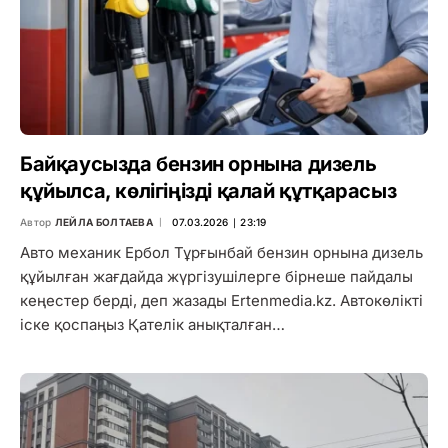
Байқаусызда бензин орнына дизель
құйылса, көлігіңізді қалай құтқарасыз
Автор
ЛЕЙЛА БОЛТАЕВА
07.03.2026 ∣ 23:19
Авто механик Ербол Тұрғынбай бензин орнына дизель
құйылған жағдайда жүргізушілерге бірнеше пайдалы
кеңестер берді, деп жазады Ertenmedia.kz. Автокөлікті
іске қоспаңыз Қателік анықталған…