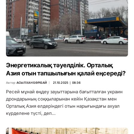
Энергетикалық тәуелділік. Орталық
Азия отын тапшылығын қалай еңсереді?
Автор
АСЫЛХАН БӨРІБАЙ
21.10.2025 ∣ 08:36
Ресей мұнай өңдеу зауыттарына бағытталған украин
дрондарының соққыларынан кейін Қазақстан мен
Орталық Азия елдеріндегі отын нарығындағы ахуал
күрделене түсті, деп…