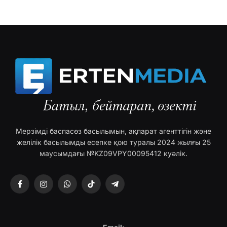
Мерзімді баспасөз басылымын, ақпарат агенттігін және
желілік басылымды есепке қою туралы 2024 жылғы 25
маусымдағы №KZ09VPY00095412 куәлік.
Facebook
Instagram
WhatsApp
TikTok
Telegram