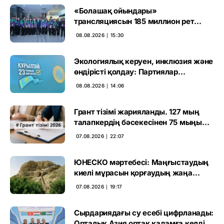
«Болашақ ойындары»
трансляциясын 185 миллион рет
көрген
08.08.2026 ∣ 15:30
Экологиялық керуен, инклюзия және
өндірісті қолдау: Партиялар
өңірлерде қандай мәселе көтерді
08.08.2026 ∣ 14:06
Грант тізімі жарияланды. 127 мың
талапкердің бәсекесінен 75 мыңы
өтті
07.08.2026 ∣ 22:07
ЮНЕСКО мәртебесі: Маңғыстаудың
киелі мұрасын қорғаудың жаңа
кезеңі басталды
07.08.2026 ∣ 19:17
Сырдариядағы су есебі цифрланады:
Орталық Азия ортақ қадамға келді