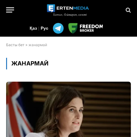
Қаз
|
Рус
Басты бет
»
жанармай
ЖАНАРМАЙ