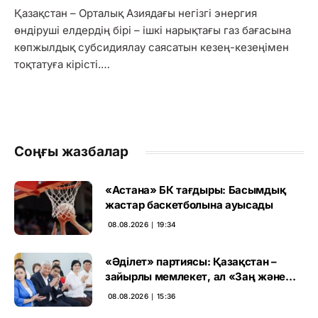
Қазақстан – Орталық Азиядағы негізгі энергия
өндіруші елдердің бірі – ішкі нарықтағы газ бағасына
көпжылдық субсидиялау саясатын кезең-кезеңімен
тоқтатуға кірісті.…
Соңғы жазбалар
«Астана» БК тағдыры: Басымдық
жастар баскетболына ауысады
08.08.2026 ∣ 19:34
«Әділет» партиясы: Қазақстан –
зайырлы мемлекет, ал «Заң және
тәртіп» қағидаты баршаға міндетті
08.08.2026 ∣ 15:36