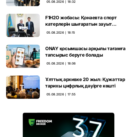
05.08.2026 ∣ 18:32
F1H2O жобасы: Қонаевта спорт
катерлерін шығаратын зауыт
ашылмақ
05.08.2026 ∣ 18:15
ONAY қосымшасы арқылы тағамға
тапсырыс беруге болады
05.08.2026 ∣ 18:06
Ұлттық архивке 20 жыл: Құжаттар
тарихы цифрлық дәуірге көшті
05.08.2026 ∣ 17:55