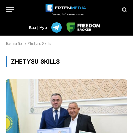
Қаз
|
Рус
Басты бет
»
Zhetysu Skills
ZHETYSU SKILLS