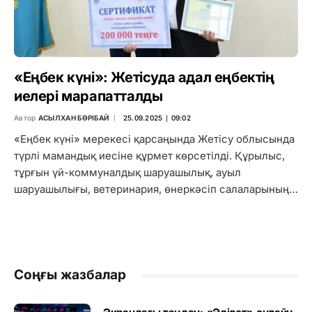
«Еңбек күні»: Жетісуда адал еңбектің
иелері марапатталды
Автор
АСЫЛХАН БӨРІБАЙ
25.09.2025 ∣ 09:02
«Еңбек күні» мерекесі қарсаңында Жетісу облысында
түрлі мамандық иесіне құрмет көрсетілді. Құрылыс,
тұрғын үй-коммуналдық шаруашылық, ауыл
шаруашылығы, ветеринария, өнеркәсіп салаларының…
Соңғы жазбалар