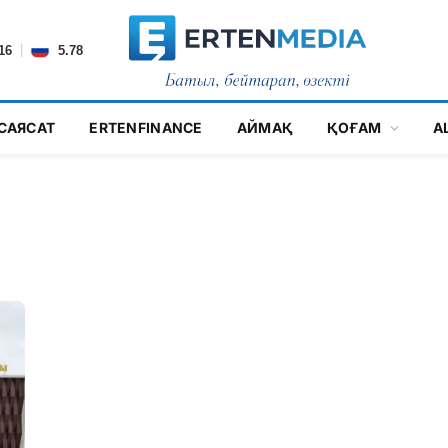
|
16
5.78
САЯСАТ
ERTENFINANCE
АЙМАҚ
ҚОҒАМ
А