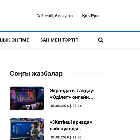
Қаз
|
Рус
Бейсенбі, 6 августа
ШЫҚ ӘҢГІМЕ
ЗАҢ МЕН ТӘРТІП
Соңғы жазбалар
Экрандағы таңдау:
«Әділет» онлайн
дауыс беруде алға
05.08.2026 ∣ 23:44
шықты
«Жетінші арнада»
сайлауалды
теледебаттың аралық
05.08.2026 ∣ 22:50