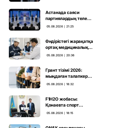
дауыс беру нәтижесі
жарияланды
Астанада саяси
партиялардың теле
дебаты басталды
05.08.2026 ∣ 21:25
Өндірістегі жарақатқа
ортақ медициналық
талап енгізілмек
05.08.2026 ∣ 20:36
Грант тізімі 2026:
мыңдаған талапкердің
тағдыры 10 тамызға
05.08.2026 ∣ 18:32
дейін белгілі болады
F1H2O жобасы:
Қонаевта спорт
катерлерін шығаратын
05.08.2026 ∣ 18:15
зауыт ашылмақ
ONAY қосымшасы