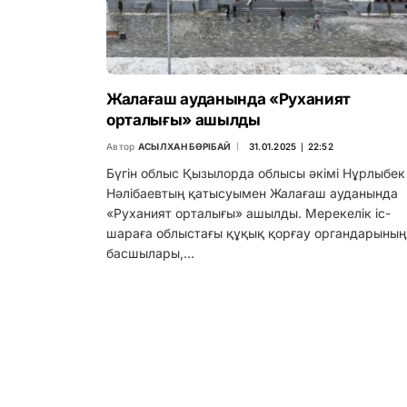
Жалағаш ауданында «Руханият
орталығы» ашылды
Автор
АСЫЛХАН БӨРІБАЙ
31.01.2025 ∣ 22:52
Бүгін облыс Қызылорда облысы әкімі Нұрлыбек
Нәлібаевтың қатысуымен Жалағаш ауданында
«Руханият орталығы» ашылды. Мерекелік іс-
шараға облыстағы құқық қорғау органдарының
басшылары,…