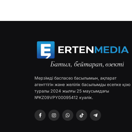
Мерзімді баспасөз басылымын, ақпарат
агенттігін және желілік басылымды есепке қою
туралы 2024 жылғы 25 маусымдағы
№KZ09VPY00095412 куәлік.
Facebook
Instagram
WhatsApp
TikTok
Telegram