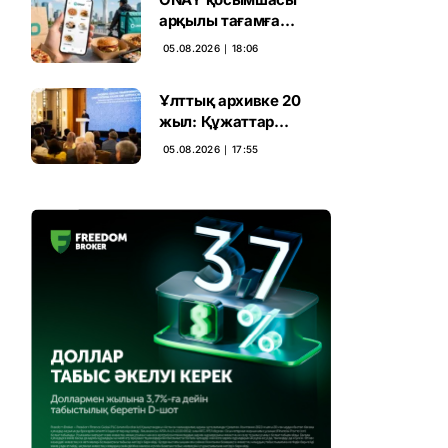
арқылы тағамға
тапсырыс беруге
05.08.2026 ∣ 18:06
болады
Ұлттық архивке 20
жыл: Құжаттар
тарихы цифрлық
05.08.2026 ∣ 17:55
дәуірге көшті