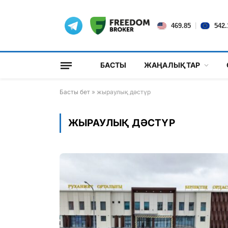
|
469.85
542.
БАСТЫ
ЖАҢАЛЫҚТАР
Басты бет
»
жыраулық дәстүр
ЖЫРАУЛЫҚ ДӘСТҮР