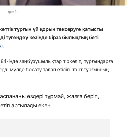
gov.kz
кеттік тұрғын үй қорын тексеруге қатысты
ді түгендеу кезінде біраз былықтың беті
ia
.
284-інде заңбұзушылықтар тіркеліп, тұрғындарға
рді мүлде босату талап етіліп, төрт тұрғынның
аспананы өздері тұрмай, жалға беріп,
етіп артылады екен.