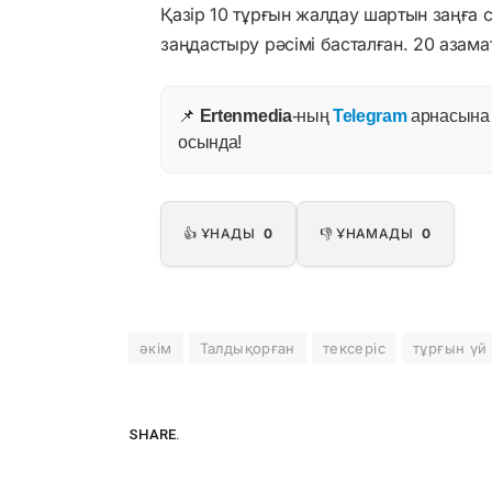
Қазір 10 тұрғын жалдау шартын заңға 
заңдастыру рәсімі басталған. 20 азамат
📌
Ertenmedia
-ның
Telegram
арнасына ж
осында!
👍 ҰНАДЫ
0
👎 ҰНАМАДЫ
0
әкім
Талдықорған
тексеріс
тұрғын үй
SHARE.