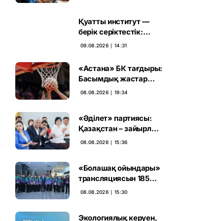
шақырымды
еңсермек
Қуатты институт —
берік серіктестік:
Оливер Ролофс
09.08.2026 ∣ 14:31
Құрылтай сайлауының
маңызын бағалады
«Астана» БК тағдыры:
Басымдық жастар
баскетболына
08.08.2026 ∣ 19:34
ауысады
«Әділет» партиясы:
Қазақстан – зайырлы
мемлекет, ал «Заң
08.08.2026 ∣ 15:36
және тәртіп» қағидаты
баршаға міндетті
«Болашақ ойындары»
трансляциясын 185
миллион рет көрген
08.08.2026 ∣ 15:30
Экологиялық керуен,