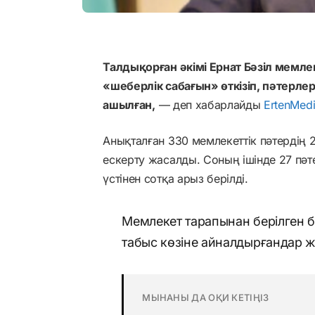
Талдықорған әкімі Ернат Бәзіл мемле
«шеберлік сабағын» өткізіп, пәтерлер
ашылған,
— деп хабарлайды
ErtenMed
Анықталған 330 мемлекеттік пәтердің 
ескерту жасалды. Соның ішінде 27 пәте
үстінен сотқа арыз берілді.
Мемлекет тарапынан берілген б
табыс көзіне айналдырғандар ж
МЫНАНЫ ДА ОҚИ КЕТІҢІЗ