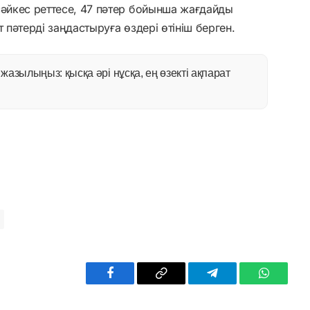
сәйкес реттесе, 47 пәтер бойынша жағдайды
 пәтерді заңдастыруға өздері өтініш берген.
азылыңыз: қысқа әрі нұсқа, ең өзекті ақпарат
Facebook
Copy
Telegram
WhatsAp
Link