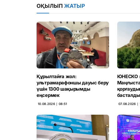
ОҚЫЛЫП
ЖАТЫР
Құрылтайға жол:
ЮНЕСКО м
ультрамарафоншы дауыс беру
Маңғыста
үшін 1300 шақырымды
қорғауды
еңсермек
басталды
10.08.2026 ∣ 08:51
07.08.2026 ∣ 