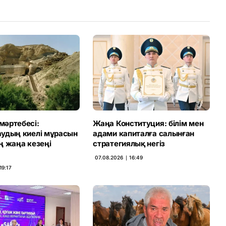
әртебесі:
Жаңа Конституция: білім мен
удың киелі мұрасын
адами капиталға салынған
ң жаңа кезеңі
стратегиялық негіз
07.08.2026 ∣ 16:49
19:17