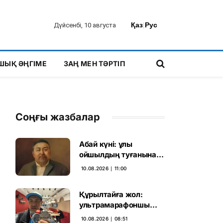
Қаз
|
Рус
Дүйсенбі, 10 августа
ШЫҚ ӘҢГІМЕ
ЗАҢ МЕН ТӘРТІП
Соңғы жазбалар
Абай күні: ұлы
ойшылдың туғанына
181 жыл толды
10.08.2026 ∣ 11:00
Құрылтайға жол:
ультрамарафоншы
дауыс беру үшін 1300
10.08.2026 ∣ 08:51