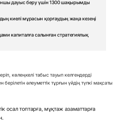
оншы дауыс беру үшін 1300 шақырымды
ың киелі мұрасын қорғаудың жаңа кезеңі
дами капиталға салынған стратегиялық
беріп, көлеңкелі табыс тауып келгендерді
 берілетін әлеуметтік тұрғын үйдің түпкі мақсаты
ік осал топтарға, мұқтаж азаматтарға
н.