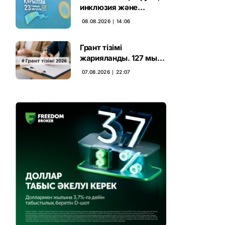
инклюзия және
өндірісті қолдау:
08.08.2026 ∣ 14:06
Партиялар өңірлерде
қандай мәселе көтерді
Грант тізімі
жарияланды. 127 мың
талапкердің
07.08.2026 ∣ 22:07
бәсекесінен 75 мыңы
өтті