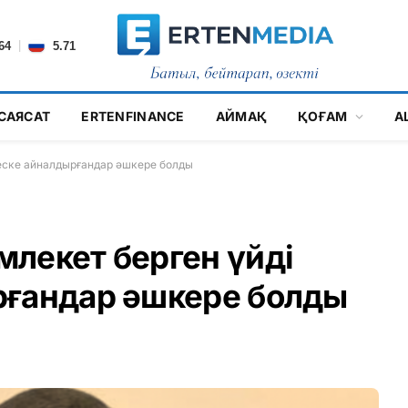
|
64
5.71
САЯСАТ
ERTENFINANCE
АЙМАҚ
ҚОҒАМ
А
неске айналдырғандар әшкере болды
лекет берген үйді
рғандар әшкере болды