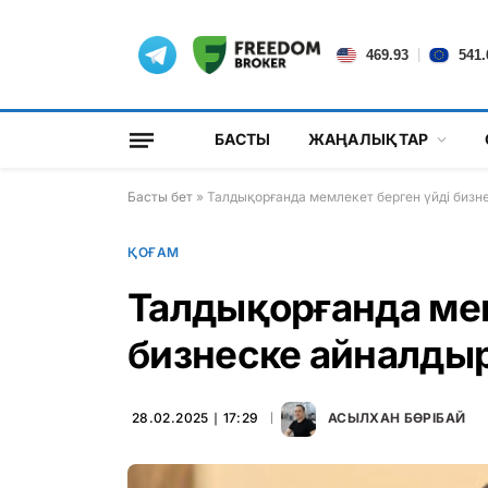
|
469.93
541.
БАСТЫ
ЖАҢАЛЫҚТАР
Басты бет
»
Талдықорғанда мемлекет берген үйді биз
ҚОҒАМ
Талдықорғанда мем
бизнеске айналды
28.02.2025 ∣ 17:29
АСЫЛХАН БӨРІБАЙ