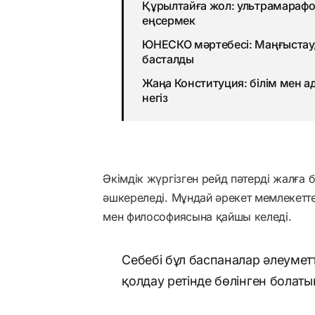
Құрылтайға жол: ультрамараф
еңсермек
ЮНЕСКО мәртебесі: Маңғыстауд
басталды
Жаңа Конституция: білім мен а
негіз
Әкімдік жүргізген рейд пәтерді жалға 
әшкереледі. Мұндай әрекет мемлекеттен
мен философиясына қайшы келеді.
Себебі бұл баспаналар әлеуметт
қолдау ретінде бөлінген болаты