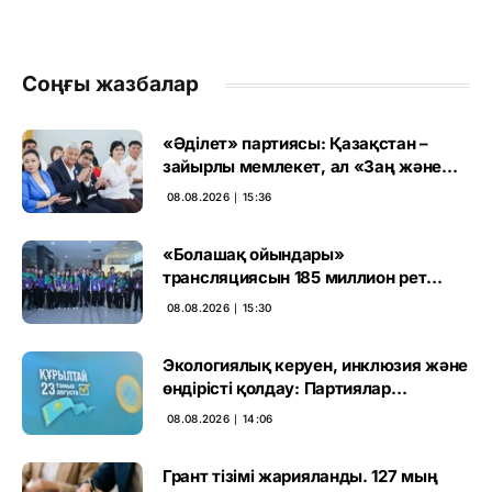
Соңғы жазбалар
«Әділет» партиясы: Қазақстан –
зайырлы мемлекет, ал «Заң және
тәртіп» қағидаты баршаға міндетті
08.08.2026 ∣ 15:36
«Болашақ ойындары»
трансляциясын 185 миллион рет
көрген
08.08.2026 ∣ 15:30
Экологиялық керуен, инклюзия және
өндірісті қолдау: Партиялар
өңірлерде қандай мәселе көтерді
08.08.2026 ∣ 14:06
Грант тізімі жарияланды. 127 мың