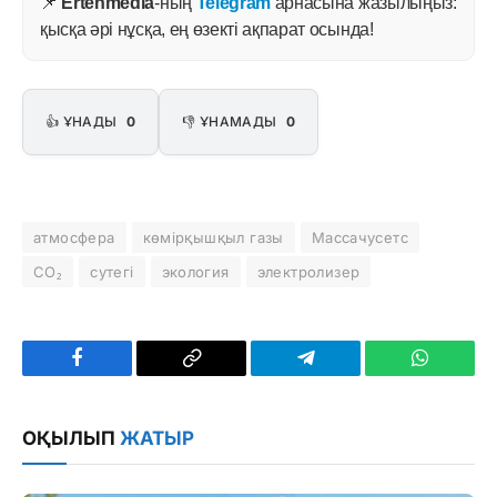
📌
Ertenmedia
-ның
Telegram
арнасына жазылыңыз:
қысқа әрі нұсқа, ең өзекті ақпарат осында!
👍 ҰНАДЫ
0
👎 ҰНАМАДЫ
0
атмосфера
көмірқышқыл газы
Массачусетс
СО₂
сутегі
экология
электролизер
Facebook
Copy
Telegram
WhatsAp
Link
ОҚЫЛЫП
ЖАТЫР