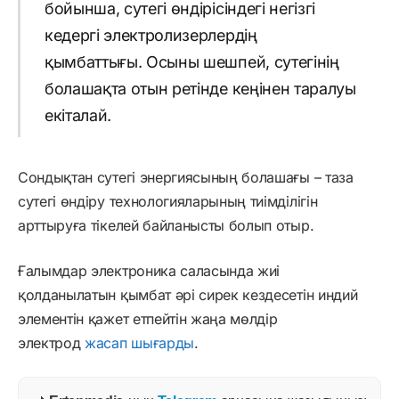
бойынша, сутегі өндірісіндегі негізгі
кедергі электролизерлердің
қымбаттығы. Осыны шешпей, сутегінің
болашақта отын ретінде кеңінен таралуы
екіталай.
Сондықтан сутегі энергиясының болашағы – таза
сутегі өндіру технологияларының тиімділігін
арттыруға тікелей байланысты болып отыр.
Ғалымдар электроника саласында жиі
қолданылатын қымбат әрі сирек кездесетін индий
элементін қажет етпейтін жаңа мөлдір
электрод
жасап шығарды
.