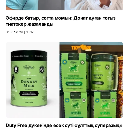
Эфирде батыр, сотта момын: Донат қуған тоғыз
тиктокер жазаланды
28.07.2026 ∣ 18:12
Duty Free дүкенінде есек сүті «ұлттық суперазық»