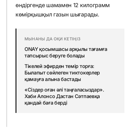
өндіргенде шамамен 12 килограмм
көмірқышқыл газын шығарады.
МЫНАНЫ ДА ОҚИ КЕТІҢІЗ
ONAY қосымшасы арқылы тағамға
тапсырыс беруге болады
Тікелей эфирден темір торға:
Былапыт сөйлеген тиктокерлер
қамауға алына бастады
«Сіздер оған әлі таңғаласыздар».
Хаби Алонсо Дастан Сәтпаевқа
қандай баға берді