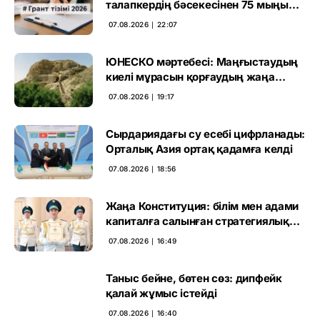
талапкердің бәсекесінен 75 мыңы
өтті
07.08.2026 ∣ 22:07
ЮНЕСКО мәртебесі: Маңғыстаудың
киелі мұрасын қорғаудың жаңа
кезеңі басталды
07.08.2026 ∣ 19:17
Сырдариядағы су есебі цифрланады:
Орталық Азия ортақ қадамға келді
07.08.2026 ∣ 18:56
Жаңа Конституция: білім мен адами
капиталға салынған стратегиялық
негіз
07.08.2026 ∣ 16:49
Таныс бейне, бөтен сөз: дипфейк
қалай жұмыс істейді
07.08.2026 ∣ 16:40