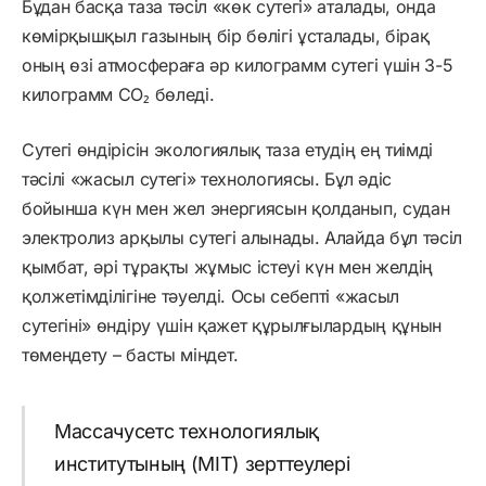
Бұдан басқа таза тәсіл «көк сутегі» аталады, онда
көмірқышқыл газының бір бөлігі ұсталады, бірақ
оның өзі атмосфераға әр килограмм сутегі үшін 3-5
килограмм СО₂ бөледі.
Сутегі өндірісін экологиялық таза етудің ең тиімді
тәсілі «жасыл сутегі» технологиясы. Бұл әдіс
бойынша күн мен жел энергиясын қолданып, судан
электролиз арқылы сутегі алынады. Алайда бұл тәсіл
қымбат, әрі тұрақты жұмыс істеуі күн мен желдің
қолжетімділігіне тәуелді. Осы себепті «жасыл
сутегіні» өндіру үшін қажет құрылғылардың құнын
төмендету – басты міндет.
Массачусетс технологиялық
институтының (MIT) зерттеулері