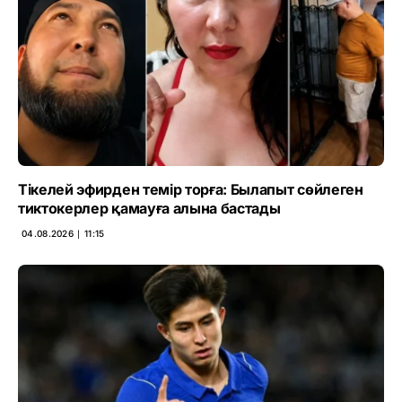
Тікелей эфирден темір торға: Былапыт сөйлеген
тиктокерлер қамауға алына бастады
04.08.2026 ∣ 11:15