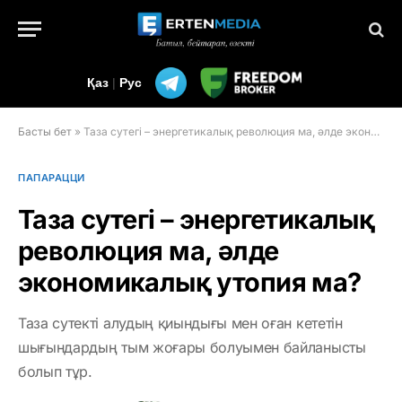
Қаз
|
Рус
Басты бет
»
Таза сутегі – энергетикалық революция ма, әлде экономикалық утопия ма?
ПАПАРАЦЦИ
Таза сутегі – энергетикалық
революция ма, әлде
экономикалық утопия ма?
Таза сутекті алудың қиындығы мен оған кететін
шығындардың тым жоғары болуымен байланысты
болып тұр.