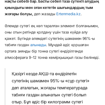
нақты себебі бар. Басты себеп таза сутекті алудың
қиындығы мен оған кететін шығындардың тым
жоғары болуы,
деп жазады
Ertenmedia.kz
.
Әлемде сутегі ең көп таралған элемент болғанымен,
оны отын ретінде қолдану үшін таза күйде алу
қажет. Бүгінде әлемдегі сутегінің шамамен 96%-ы
табиғи газдан
алынады
. Мұндай әдіс қоршаған
ортаға зиянды бір тонна сутегі өндірілгенде
атмосфераға 9-12 тонна көмірқышқыл газы бөлінеді.
Қазіргі кезде АҚШ-та өндірілетін
сутегінің шамамен 95%-ы «сұр сутегі»
деп аталатын, жоғары температурада
табиғи газдан алынатын сутегі болып
отыр. Бұл әдіс бір килограмм сутегі