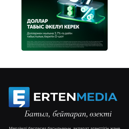
Мерзімді баспасөз басылымын, ақпарат агенттігін және