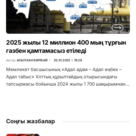
2025 жылы 12 миллион 400 мың тұрғын
газбен қамтамасыз етіледі
Автор
АСЫЛХАН БӨРІБАЙ
20.01.2025 ∣ 19:28
Мемлекет басшысының «Адал адам – Адал еңбек –
Адал табыс» Ұлттық құрылтайдың отырысындағы
тапсырмасы бойынша 2024 жылы 1 700 шақырымнан…
Соңғы жазбалар