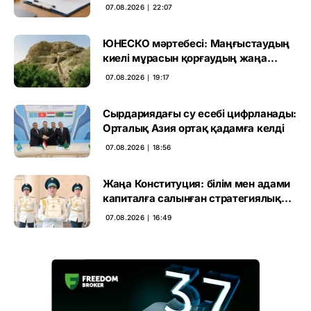
өтті
07.08.2026 ∣ 22:07
ЮНЕСКО мәртебесі: Маңғыстаудың
киелі мұрасын қорғаудың жаңа
кезеңі басталды
07.08.2026 ∣ 19:17
Сырдариядағы су есебі цифрланады:
Орталық Азия ортақ қадамға келді
07.08.2026 ∣ 18:56
Жаңа Конституция: білім мен адами
капиталға салынған стратегиялық
негіз
07.08.2026 ∣ 16:49