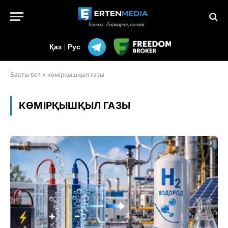
Қаз
|
Рус
Басты бет
»
көмірқышқыл газы
КӨМІРҚЫШҚЫЛ ГАЗЫ