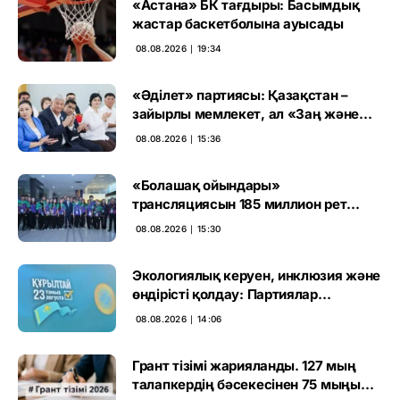
«Астана» БК тағдыры: Басымдық
жастар баскетболына ауысады
08.08.2026 ∣ 19:34
«Әділет» партиясы: Қазақстан –
зайырлы мемлекет, ал «Заң және
тәртіп» қағидаты баршаға міндетті
08.08.2026 ∣ 15:36
«Болашақ ойындары»
трансляциясын 185 миллион рет
көрген
08.08.2026 ∣ 15:30
Экологиялық керуен, инклюзия және
өндірісті қолдау: Партиялар
өңірлерде қандай мәселе көтерді
08.08.2026 ∣ 14:06
Грант тізімі жарияланды. 127 мың
талапкердің бәсекесінен 75 мыңы