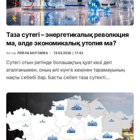
Таза сутегі – энергетикалық революция
ма, әлде экономикалық утопия ма?
Автор
ЛЕЙЛА БОЛТАЕВА
13.03.2026 ∣ 17:42
Сутегі отын ретінде болашақтың қуат көзі деп
аталғанымен, оның әлі күнге кеңінен тарамауының
нақты себебі бар. Басты себеп таза сутекті…