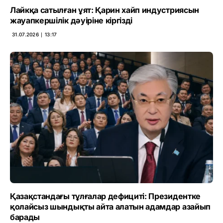
Лайкқа сатылған ұят: Қарин хайп индустриясын
жауапкершілік дәуіріне кіргізді
31.07.2026 ∣ 13:17
Қазақстандағы тұлғалар дефициті: Президентке
қолайсыз шындықты айта алатын адамдар азайып
барады