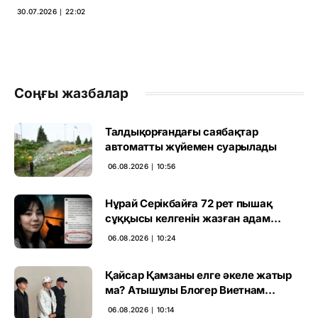
30.07.2026 ∣ 22:02
Соңғы жазбалар
Талдықорғандағы саябақтар
автоматты жүйемен суарылады
06.08.2026 ∣ 10:56
Нұрай Серікбайға 72 рет пышақ
сұққысы келгенін жазған адам
ұсталды
06.08.2026 ∣ 10:24
Қайсар Қамзаны елге әкеле жатыр
ма? Атышулы Блогер Виетнам
әуежайында көзге түсті
06.08.2026 ∣ 10:14