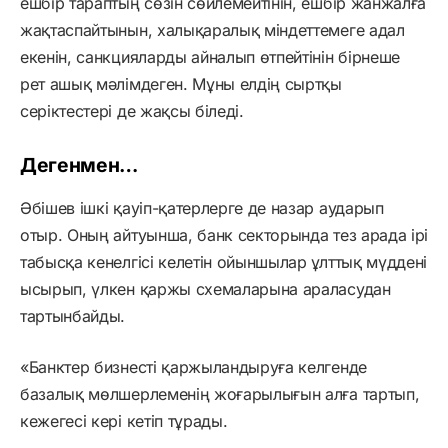
ешбір тараптың сөзін сөйлемейтінін, ешбір жанжалға
жақтаспайтынын, халықаралық міндеттемеге адал
екенін, санкцияларды айналып өтпейтінін бірнеше
рет ашық мәлімдеген. Мұны елдің сыртқы
серіктестері де жақсы біледі.
Дегенмен…
Әбішев ішкі қауіп-қатерлерге де назар аударып
отыр. Оның айтуынша, банк секторында тез арада ірі
табысқа кенелгісі келетін ойыншылар ұлттық мүддені
ысырып, үлкен қаржы схемаларына араласудан
тартынбайды.
«Банктер бизнесті қаржыландыруға келгенде
базалық мөлшерлеменің жоғарылығын алға тартып,
кежегесі кері кетіп тұрады.