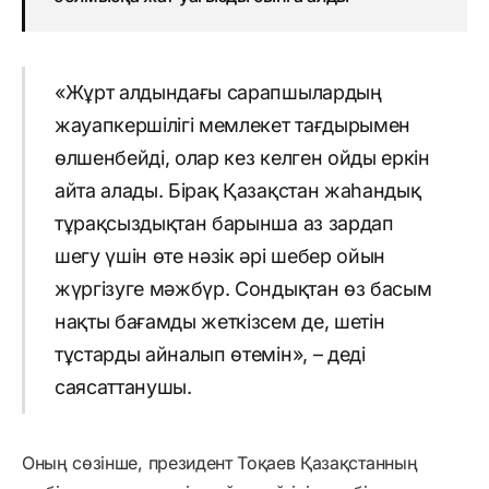
«Жұрт алдындағы сарапшылардың
жауапкершілігі мемлекет тағдырымен
өлшенбейді, олар кез келген ойды еркін
айта алады. Бірақ Қазақстан жаһандық
тұрақсыздықтан барынша аз зардап
шегу үшін өте нәзік әрі шебер ойын
жүргізуге мәжбүр. Сондықтан өз басым
нақты бағамды жеткізсем де, шетін
тұстарды айналып өтемін», – деді
саясаттанушы.
Оның сөзінше, президент Тоқаев Қазақстанның