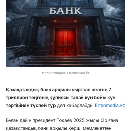
Иллюстрация: Ertenmedia.kz
Қазақстандық банк арқылы сырттан келген 7
триллион теңгенің құпиясы талай күн бойы күн
тәртібінен түспей тұр
деп хабарлайды
Ertenmedia.kz
Бұған дейін президент Тоқаев 2025 жылы бір ғана
қазақстандық банк арқылы көрші мемлекеттен