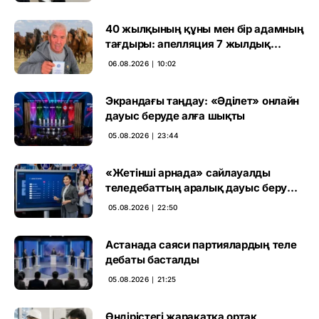
40 жылқының құны мен бір адамның
тағдыры: апелляция 7 жылдық
үкімді бұзды
06.08.2026 ∣ 10:02
Экрандағы таңдау: «Әділет» онлайн
дауыс беруде алға шықты
05.08.2026 ∣ 23:44
«Жетінші арнада» сайлауалды
теледебаттың аралық дауыс беру
нәтижесі жарияланды
05.08.2026 ∣ 22:50
Астанада саяси партиялардың теле
дебаты басталды
05.08.2026 ∣ 21:25
Өндірістегі жарақатқа ортақ