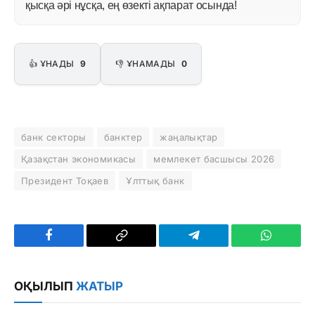
қысқа әрі нұсқа, ең өзекті ақпарат осында!
👍 ҰНАДЫ
9
👎 ҰНАМАДЫ
0
банк секторы
банктер
жаңалықтар
Қазақстан экономикасы
мемлекет басшысы 2026
Президент Тоқаев
Ұлттық банк
Facebook
Copy
Telegram
WhatsAp
Link
ОҚЫЛЫП
ЖАТЫР