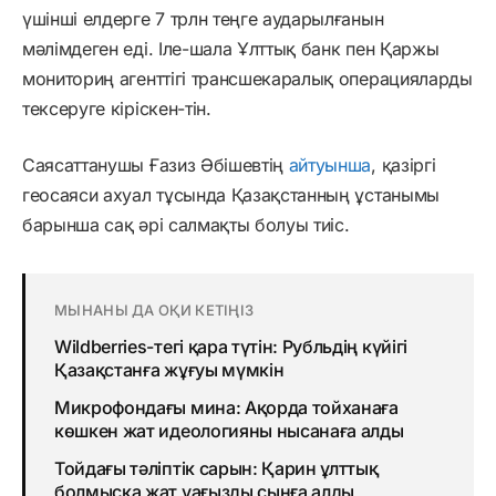
үшінші елдерге 7 трлн теңге аударылғанын
мәлімдеген еді. Іле-шала Ұлттық банк пен Қаржы
мониториң агенттігі трансшекаралық операцияларды
тексеруге кіріскен-тін.
Саясаттанушы Ғазиз Әбішевтің
айтуынша
, қазіргі
геосаяси ахуал тұсында Қазақстанның ұстанымы
барынша сақ әрі салмақты болуы тиіс.
МЫНАНЫ ДА ОҚИ КЕТІҢІЗ
Wildberries-тегі қара түтін: Рубльдің күйігі
Қазақстанға жұғуы мүмкін
Микрофондағы мина: Ақорда тойханаға
көшкен жат идеологияны нысанаға алды
Тойдағы тәліптік сарын: Қарин ұлттық
болмысқа жат уағызды сынға алды