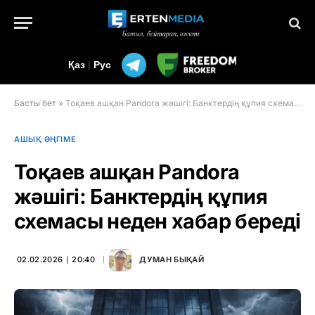
Қаз
|
Рус
Басты бет
»
Тоқаев ашқан Pandora жәшігі: Банктердің құпия схемасы неден хабар береді
АШЫҚ ӘҢГІМЕ
Тоқаев ашқан Pandora
жәшігі: Банктердің құпия
схемасы неден хабар береді
02.02.2026 ∣ 20:40
ДУМАН БЫҚАЙ