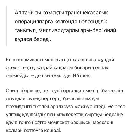
Ал табысы қомақты трансшекаралық
операцияларға келгенде белсенділік
танытып, миллиардтарды ары-бері оңай
аудара береді.
Ел экономикасы мен сыртқы саясатына мұндай
әрекеттердің қандай салдары боларын ешкім
елемейді», – деп қынжылады Әбішев.
Оның пікірінше, реттеуші органдар мен ірі бизнестің
осындай сын-қатерлерді бағалай алмауы
президентті тікелей араласуға мәжбүр етеді. Әсіресе
ұлттық қауіпсіздік пен мемлекеттің сыртқы беделіне
қауіп төнген сәтте мемлекет басшысы мәселені
қолмен реттеуге көшеді.