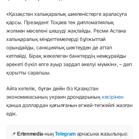
«Қазақстан халықаралық шиеленістерге араласуға
қарсы. Президент Тоқаев тек дипломатиялық
жолмен мәселені шешуді жақтайды. Ресми Астана
халықаралық міндеттемелерді бұлжытпай
орындайды, санкциялық шектеуден де аттап
кетпейді. Бірақ жекелеген банктердің немқұрайды
әрекеті бүкіл елге ауыр зардап әкелуі мүмкін», – деп
қорытты сарапшы.
Айта кетелік, бұған дейін біз Қазақстан
экономикасының украин дрондарының
кесірінен
қанша доллардан қағылғанын егжей-тегжейлі жазған
едік.
📌
Ertenmedia
-ның
Telegram
арнасына жазылыңыз: