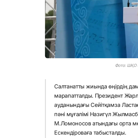
Фото: ШҚО ә
Салтанатты жиында өңірдің да
марапатталды. Президент Жар
ауданындағы Сейітқамза Ласта
пәні мұғалімі Назигүл Жылмас
М.Ломоносов атындағы орта мек
Ескендіроваға табысталды.