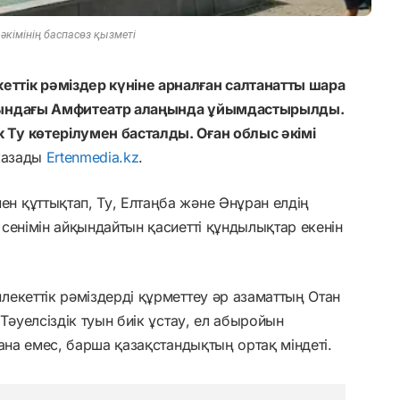
әкімінің баспасөз қызметі
тік рәміздер күніне арналған салтанатты шара
асындағы Амфитеатр алаңында ұйымдастырылды.
Ту көтерілумен басталды. Оған облыс әкімі
жазады
Ertenmedia.kz
.
 құттықтап, Ту, Елтаңба және Әнұран елдің
сенімін айқындайтын қасиетті құндылықтар екенін
екеттік рәміздерді құрметтеу әр азаматтың Отан
Тәуелсіздік туын биік ұстау, ел абыройын
ана емес, барша қазақстандықтың ортақ міндеті.