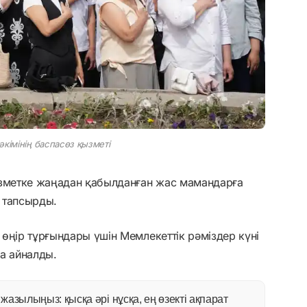
кімінің баспасөз қызметі
ызметке жаңадан қабылданған жас мамандарға
е тапсырды.
өңір тұрғындары үшін Мемлекеттік рәміздер күні
а айналды.
азылыңыз: қысқа әрі нұсқа, ең өзекті ақпарат