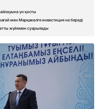
айлауына үн қосты
рағай мен Марқакөлге инвестиция не береді
матты жүйемен суарылады