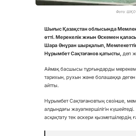
Фото: ШҚО 
Шығыс Қазақстан облысында Мемлекет
өтті. Мерекелік жиын Өскемен қал
Шара Әнұран шырқалып, Мемлекеттік 
Нұрымбет Сақтағанов қатысты,
деп 
Аймақ басшысы тұрғындарды мерекемен
тарихын, рухын және болашаққа деген 
айтты.
Нұрымбет Сақтағановтың сөзінше, мемл
алдындағы жауапкершілігін күшейтеді. 
асқақтату тек әскери қызметшілердің ғ