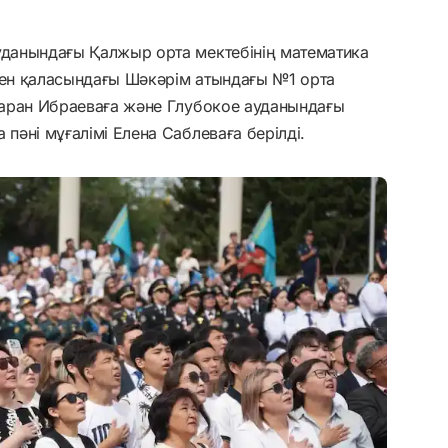
ауданындағы Қалжыр орта мектебінің математика
мен қаласындағы Шәкәрім атындағы №1 орта
лбаран Ибраеваға және Глубокое ауданындағы
 пәні мұғалімі Елена Саблеваға берілді.