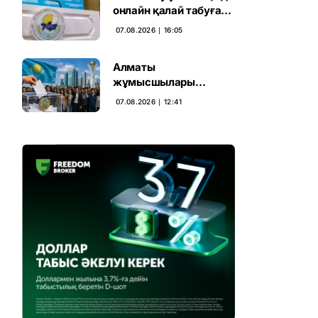
онлайн қалай табуға
болады
07.08.2026 ∣ 16:05
Алматы
жұмысшылары
Құрылтай сайлауына
07.08.2026 ∣ 12:41
үн қосты