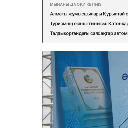
МЫНАНЫ ДА ОҚИ КЕТІҢІЗ
Алматы жұмысшылары Құрылтай с
Туризмнің екінші тынысы: Катонқа
Талдықорғандағы саябақтар авто