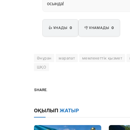
осында!
👍 ҰНАДЫ
0
👎 ҰНАМАДЫ
0
Әнұран
марапат
мемлекеттік қызмет
ШҚО
SHARE.
ОҚЫЛЫП
ЖАТЫР