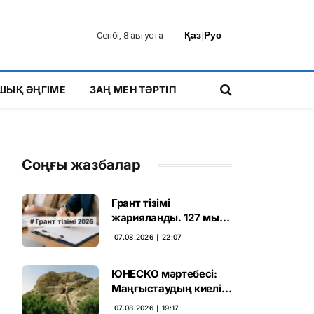
Қаз
|
Рус
Сенбі, 8 августа
ШЫҚ ӘҢГІМЕ
ЗАҢ МЕН ТӘРТІП
Соңғы жазбалар
Грант тізімі
жарияланды. 127 мың
талапкердің
07.08.2026 ∣ 22:07
бәсекесінен 75 мыңы
өтті
ЮНЕСКО мәртебесі:
Маңғыстаудың киелі
мұрасын қорғаудың
07.08.2026 ∣ 19:17