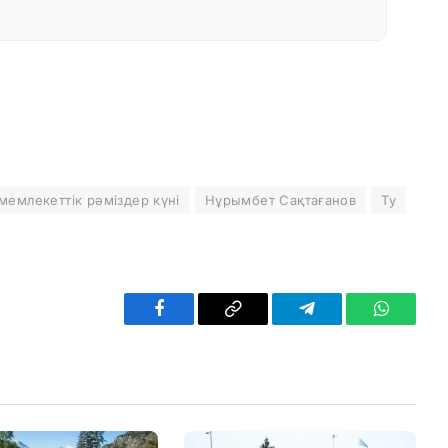
мемлекеттік рәміздер күні
Нұрымбет Сақтағанов
Ту
Facebook
Copy
Telegram
WhatsAp
Link