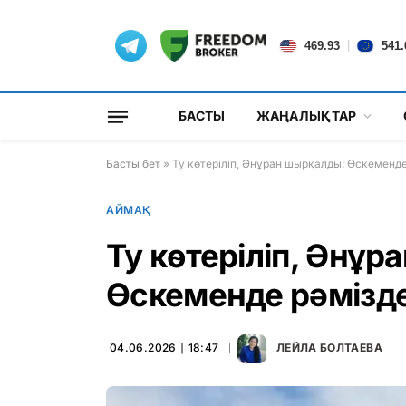
|
469.93
541.
БАСТЫ
ЖАҢАЛЫҚТАР
Басты бет
»
Ту көтеріліп, Әнұран шырқалды: Өскеменде
АЙМАҚ
Ту көтеріліп, Әнұ
Өскеменде рәмізде
04.06.2026 ∣ 18:47
ЛЕЙЛА БОЛТАЕВА