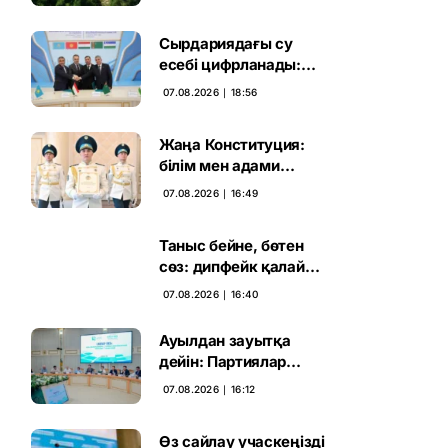
жаңа кезеңі басталды
Сырдариядағы су
есебі цифрланады:
Орталық Азия ортақ
07.08.2026 ∣ 18:56
қадамға келді
Жаңа Конституция:
білім мен адами
капиталға салынған
07.08.2026 ∣ 16:49
стратегиялық негіз
Таныс бейне, бөтен
сөз: дипфейк қалай
жұмыс істейді
07.08.2026 ∣ 16:40
Ауылдан зауытқа
дейін: Партиялар
сайлаушымен бетпе-
07.08.2026 ∣ 16:12
бет кездесті
Өз сайлау учаскеңізді