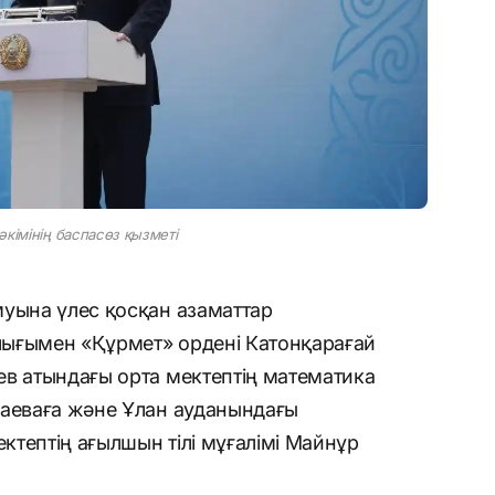
кімінің баспасөз қызметі
муына үлес қосқан азаматтар
лығымен «Құрмет» ордені Катонқарағай
ев атындағы орта мектептің математика
баеваға және Ұлан ауданындағы
тептің ағылшын тілі мұғалімі Майнұр