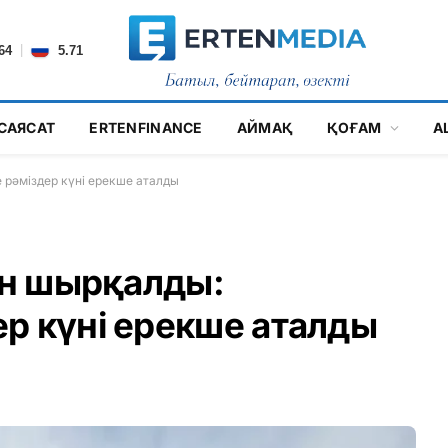
|
64
5.71
САЯСАТ
ERTENFINANCE
АЙМАҚ
ҚОҒАМ
А
 рәміздер күні ерекше аталды
ран шырқалды:
р күні ерекше аталды