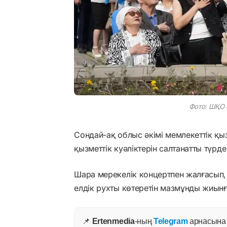
Фото: ШҚО ә
Сондай-ақ облыс әкімі мемлекеттік қ
қызметтік куәліктерін салтанатты түрд
Шара мерекелік концертпен жалғасып, 
елдік рухты көтеретін мазмұнды жиынғ
📌
Ertenmedia
-ның
Telegram
арнасына ж