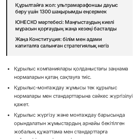
Құрылтайға жол: ультрамарафоншы дауыс
беру үшін 1300 шақырымды еңсермек
ЮНЕСКО мәртебесі: Маңғыстаудың киелі
мұрасын қорғаудың жаңа кезеңі басталды
Жаңа Конституция: білім мен адами
капиталға салынған стратегиялық негіз
Құрылыс компаниялары қолданыстағы заңнама
нормаларын қатаң сақтауға тиіс.
Құрылыс-монтаждау жұмысы тек құрылыс
нормалары мен стандарттарына сәйкес жүргізілуі
қажет.
Құрылыс жүргізу және монтаждау барысында
орындалатын жұмыстардың арнайы бекітілген
жобалық құжаттама мен стандарттарға