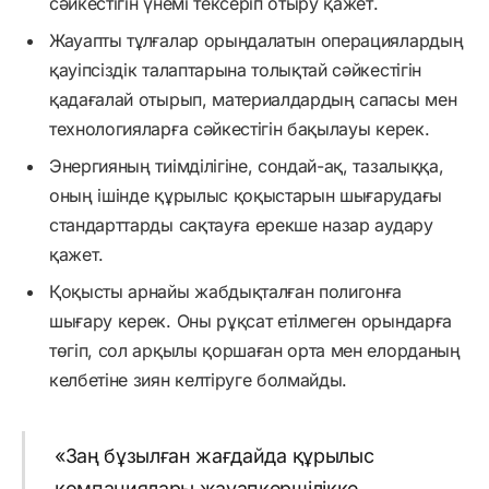
сәйкестігін үнемі тексеріп отыру қажет.
Жауапты тұлғалар орындалатын операциялардың
қауіпсіздік талаптарына толықтай сәйкестігін
қадағалай отырып, материалдардың сапасы мен
технологияларға сәйкестігін бақылауы керек.
Энергияның тиімділігіне, сондай-ақ, тазалыққа,
оның ішінде құрылыс қоқыстарын шығарудағы
стандарттарды сақтауға ерекше назар аудару
қажет.
Қоқысты арнайы жабдықталған полигонға
шығару керек. Оны рұқсат етілмеген орындарға
төгіп, сол арқылы қоршаған орта мен елорданың
келбетіне зиян келтіруге болмайды.
«Заң бұзылған жағдайда құрылыс
компаниялары жауапкершілікке