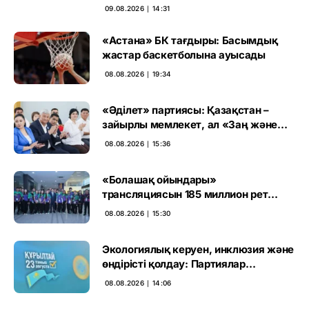
сайлауының маңызын бағалады
09.08.2026 ∣ 14:31
«Астана» БК тағдыры: Басымдық
жастар баскетболына ауысады
08.08.2026 ∣ 19:34
«Әділет» партиясы: Қазақстан –
зайырлы мемлекет, ал «Заң және
тәртіп» қағидаты баршаға міндетті
08.08.2026 ∣ 15:36
«Болашақ ойындары»
трансляциясын 185 миллион рет
көрген
08.08.2026 ∣ 15:30
Экологиялық керуен, инклюзия және
өндірісті қолдау: Партиялар
өңірлерде қандай мәселе көтерді
08.08.2026 ∣ 14:06