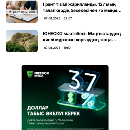
Грант тізімі жарияланды. 127 мың
талапкердің бәсекесінен 75 мыңы
өтті
07.08.2026 ∣ 22:07
ЮНЕСКО мәртебесі: Маңғыстаудың
киелі мұрасын қорғаудың жаңа
кезеңі басталды
07.08.2026 ∣ 19:17