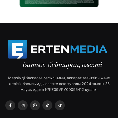
Мерзімді баспасөз басылымын, ақпарат агенттігін және
желілік басылымды есепке қою туралы 2024 жылғы 25
маусымдағы №KZ09VPY00095412 куәлік.
Facebook
Instagram
WhatsApp
TikTok
Telegram