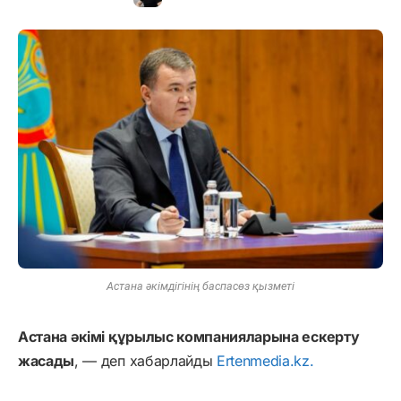
Астана әкімдігінің баспасөз қызметі
Астана әкімі құрылыс компанияларына ескерту
жасады
, — деп хабарлайды
Ertenmedia.kz.