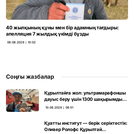
40 жылқының құны мен бір адамның тағдыры:
апелляция 7 жылдық үкімді бұзды
06.08.2026 ∣ 10:02
Соңғы жазбалар
Құрылтайға жол: ультрамарафоншы
дауыс беру үшін 1300 шақырымды
еңсермек
10.08.2026 ∣ 08:51
Қуатты институт — берік серіктестік:
Оливер Ролофс Құрылтай