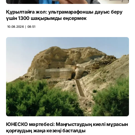
Құрылтайға жол: ультрамарафоншы дауыс беру
үшін 1300 шақырымды еңсермек
10.08.2026 ∣ 08:51
ЮНЕСКО мәртебесі: Маңғыстаудың киелі мұрасын
қорғаудың жаңа кезеңі басталды