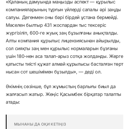
«Қаланың дамуында маңызды аспект — құрылыс
компанияларының тұрғын үйлерді сапалы әрі заңды
салуы. Дегенмен оны бәрі бірдей ұстана бермейді.
Мәселен былтыр 431 жоспардан тыс тексеріс
жүргізіліп, 600-ге жуық заң бұзылғаны анықталды.
Алты компания құрылыс лицензиясынан айырылды,
сол сияқты заң мен құрылыс нормаларын бұзғаны
үшін 180-нен аса талап-арыз сотқа жолданды. Жерге
қатысты тиісті құжат алмай құрылысы басталған төрт
нысан сот шешімімен бұзылды», — деді ол.
Әкімнің сөзінше, бұл жұмыстың барлығы биыл да
жалғасып жатыр. Жеңіс Қасымбек бірқатар талапты
атады:
МЫНАНЫ ДА ОҚИ КЕТІҢІЗ