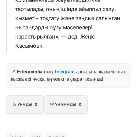
тартылады, оның ішінде айыппұл салу,
қызметін тоқтату және заңсыз салынған
нысандарды бұзу мәселелері
қарастырылған», — деді Жеңіс
Қасымбек.
📌
Ertenmedia
-ның
Telegram
арнасына жазылыңыз:
қысқа әрі нұсқа, ең өзекті ақпарат осында!
👍 ҰНАДЫ
0
👎 ҰНАМАДЫ
0
Астана
әкім
ескерту