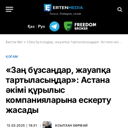
Қаз
|
Рус
Басты бет
»
«Заң бұзсаңдар, жауапқа тартыласыңдар»: Астана әкімі құрылыс компанияларына ескерту жасады
ҚОҒАМ
«Заң бұзсаңдар, жауапқа
тартыласыңдар»: Астана
әкімі құрылыс
компанияларына ескерту
жасады
12.03.2025 ∣ 18:31
АСЫЛХАН БӨРІБАЙ