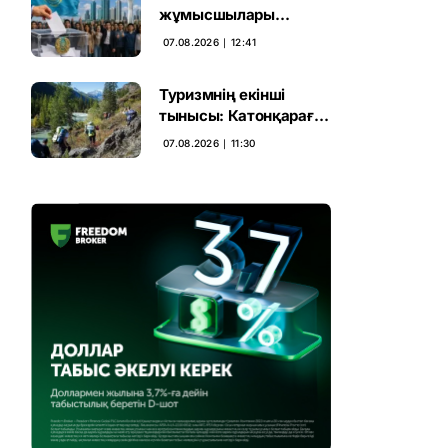
жұмысшылары
Құрылтай сайлауына
07.08.2026 ∣ 12:41
үн қосты
Туризмнің екінші
тынысы: Катонқарағай
мен Марқакөлге
07.08.2026 ∣ 11:30
инвестиция не береді