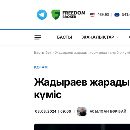
|
469.93
541.
БАСТЫ
ЖАҢАЛЫҚТАР
Басты бет
»
Жадыраев жарады: қоржында тағы бір күм
ҚОҒАМ
Жадыраев жарады:
күміс
08.08.2024 ∣ 09:06
АСЫЛХАН БӨРІБАЙ