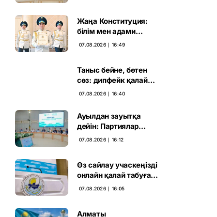
қадамға келді
Жаңа Конституция:
білім мен адами
капиталға салынған
07.08.2026 ∣ 16:49
стратегиялық негіз
Таныс бейне, бөтен
сөз: дипфейк қалай
жұмыс істейді
07.08.2026 ∣ 16:40
Ауылдан зауытқа
дейін: Партиялар
сайлаушымен бетпе-
07.08.2026 ∣ 16:12
бет кездесті
Өз сайлау учаскеңізді
онлайн қалай табуға
болады
07.08.2026 ∣ 16:05
Алматы