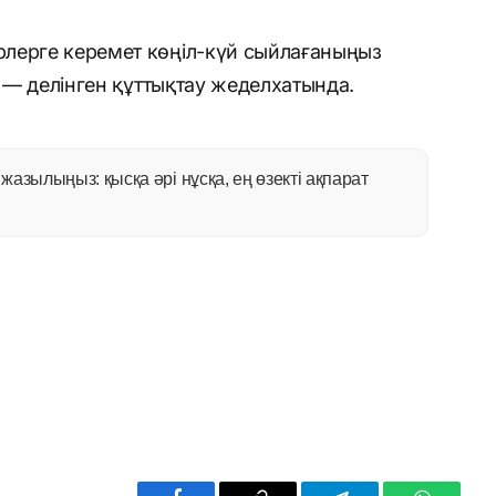
лерге керемет көңіл-күй сыйлағаныңыз
, — делінген құттықтау жеделхатында.
азылыңыз: қысқа әрі нұсқа, ең өзекті ақпарат