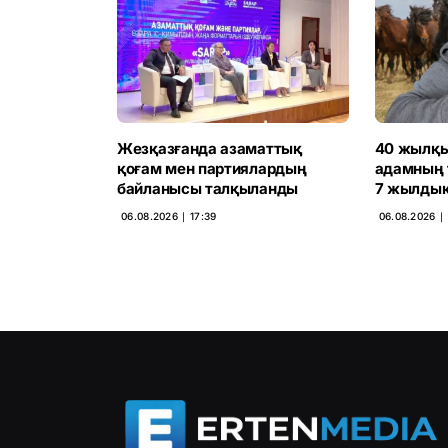
Жезқазғанда азаматтық
40 жылқы
қоғам мен партиялардың
адамның 
байланысы талқыланды
7 жылдық
06.08.2026 ∣ 17:39
06.08.2026 ∣ 