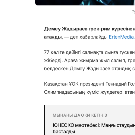
Т
Демеу Жадыраев грек-рим күресіне
атанды, —
деп хабарлайды
ErtenMedia.
77 келіге дейінгі салмақта сынға түс
жіберді. Араға жиырма жыл салып, гр
белдескен Демеу Жадыраев отандық сп
Қазақстан ҰОК президенті Геннадий Го
Олимпиадасының күміс жүлдегері ата
МЫНАНЫ ДА ОҚИ КЕТІҢІЗ
ЮНЕСКО мәртебесі: Маңғыстаудың 
басталды