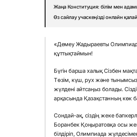
Жаңа Конституция: білім мен адами
Өз сайлау учаскеңізді онлайн қала
«Демеу Жадыраевты Олимпиада
құттықтаймын!
Бүгін барша халық Сізбен мақ
Төзім, күш, рух және тынымсыз
жүлдені айтсаңыз болады. Сіздің
арқасында Қазақстанның көк б
Сондай-ақ, сіздің жеке бапкер
Боранбек Қоңыратовқа осы жең
білдіріп, Олимпиада жүлдесіме