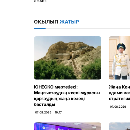
SHARE.
ОҚЫЛЫП
ЖАТЫР
ЮНЕСКО мәртебесі:
Жаңа Конс
Маңғыстаудың киелі мұрасын
адами ка
қорғаудың жаңа кезеңі
стратегия
басталды
07.08.2026 ∣ 
07.08.2026 ∣ 19:17