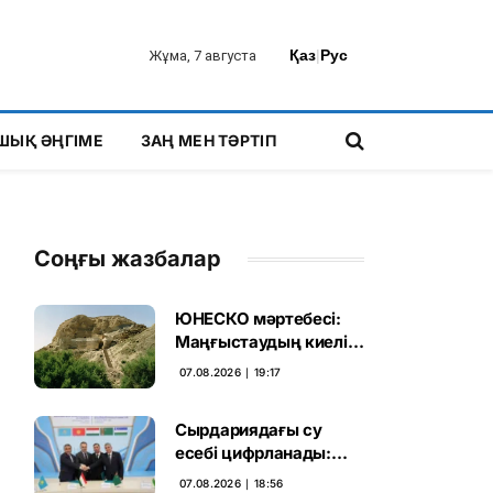
Қаз
|
Рус
Жұма, 7 августа
ШЫҚ ӘҢГІМЕ
ЗАҢ МЕН ТӘРТІП
Соңғы жазбалар
ЮНЕСКО мәртебесі:
Маңғыстаудың киелі
мұрасын қорғаудың
07.08.2026 ∣ 19:17
жаңа кезеңі басталды
Сырдариядағы су
есебі цифрланады:
Орталық Азия ортақ
07.08.2026 ∣ 18:56