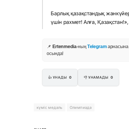
Барлық қазақстандық жанкүйер
үшін рахмет! Алға, Қазақстан!»
📌
Ertenmedia
-ның
Telegram
арнасына ж
осында!
👍 ҰНАДЫ
0
👎 ҰНАМАДЫ
0
күміс медаль
Олимпиада