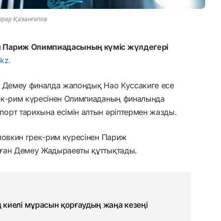
ұрар Қазанғапов
н Париж Олимпиадасының күміс жүлдегері
kz.
кен Демеу финалда жапондық Нао Куссакиге есе
ек-рим күресінен Олимпиаданың финалында
орт тарихына есімін алтын әріптермен жазды.
ловкин грек-рим күресінен Париж
нған Демеу Жадыраевты құттықтады.
киелі мұрасын қорғаудың жаңа кезеңі