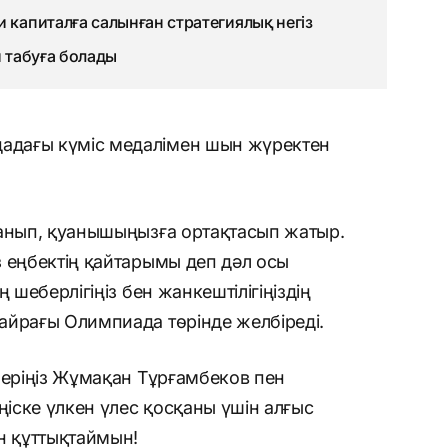
 капиталға салынған стратегиялық негіз
й табуға болады
дағы күміс медалімен шын жүректен
танып, қуанышыңызға ортақтасып жатыр.
 еңбектің қайтарымы деп дәл осы
 шеберлігіңіз бен жанкештілігіңіздің
айрағы Олимпиада төрінде желбіреді.
леріңіз Жұмақан Тұрғамбеков пен
іске үлкен үлес қосқаны үшін алғыс
н құттықтаймын!