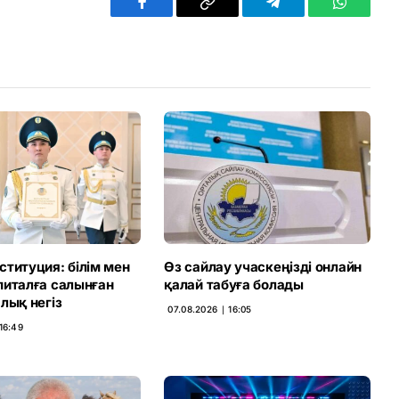
Facebook
Copy
Telegram
WhatsAp
Link
титуция: білім мен
Өз сайлау учаскеңізді онлайн
питалға салынған
қалай табуға болады
лық негіз
07.08.2026 ∣ 16:05
16:49