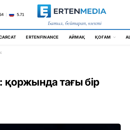
|
64
5.71
САЯСАТ
ERTENFINANCE
АЙМАҚ
ҚОҒАМ
А
іс
 қоржында тағы бір