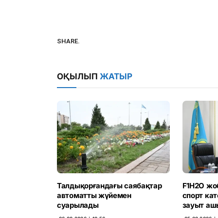
SHARE.
ОҚЫЛЫП
ЖАТЫР
Талдықорғандағы саябақтар
F1H2O жо
автоматты жүйемен
спорт ка
суарылады
зауыт аш