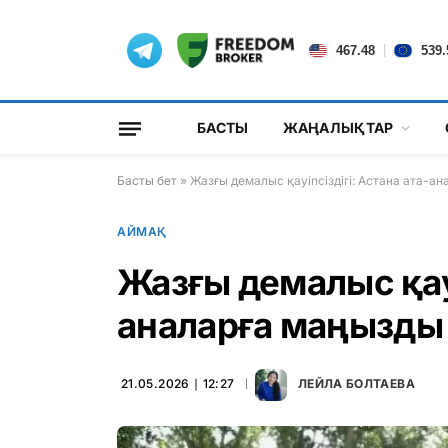
|
467.48
539.
БАСТЫ
ЖАҢАЛЫҚТАР
Басты бет
»
Жазғы демалыс қауіпсіздігі: Астана ата-а
АЙМАҚ
Жазғы демалыс қауі
аналарға маңызды
21.05.2026 ∣ 12:27
ЛЕЙЛА БОЛТАЕВА