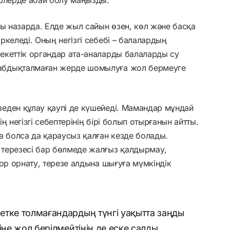
ты назарда. Елде жыл сайын өзен, көл және басқа
келеді. Оның негізгі себебі – балалардың
екеттік органдар ата-аналарды балаларды су
абдықталмаған жерде шомылуға жол бермеуге
еден құлау қаупі де күшейеді. Мамандар мұндай
 негізгі себептерінің бірі болып отырғанын айтты.
а болса да қараусыз қалған кезде болады.
терезесі бар бөлмеде жалғыз қалдырмау,
ор орнату, терезе алдына шығуға мүмкіндік
етке толмағандардың түнгі уақытта заңды
іне жол берілмейтінін де еске салды.