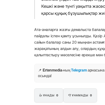
Кешкі және түнгі уақытта жасө
қарсы құқық бұзушылықтар жиі 
Ата-аналарға жазғы демалыста балала
пайдалы іспен қамту ұсынылды. Қазір
сайын балалар саны 20 мыңнан астамғ
жарақатының алдын алу, олардың құқы
қалыптастыру мәселесіне ерекше мән б
📌
Ertenmedia
-ның
Telegram
арнасына ж
осында!
👍 ҰНАДЫ
0
👎 ҰНАМАДЫ
0