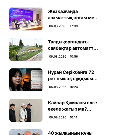
Жезқазғанда
азаматтық қоғам мен
партиялардың
06.08.2026 ∣ 17:39
байланысы
талқыланды
Талдықорғандағы
саябақтар автоматты
жүйемен суарылады
06.08.2026 ∣ 10:56
Нұрай Серікбайға 72
рет пышақ сұққысы
келгенін жазған адам
06.08.2026 ∣ 10:24
ұсталды
Қайсар Қамзаны елге
әкеле жатыр ма?
Атышулы Блогер
06.08.2026 ∣ 10:14
Виетнам әуежайында
көзге түсті
40 жылқының құны