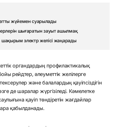
матты жүйемен суарылады
терлерін шығаратын зауыт ашылмақ
93 шақырым электр желісі жаңарады
еттік органдардың профилактикалық
ойы рейдтер, әлеуметтік желілерге
ексерулер және балалардың қауіпсіздігін
зге де шаралар жүргізіледі. Кәмелетке
аулығына қауіп төндіретін жағдайлар
 шара қабылданады.