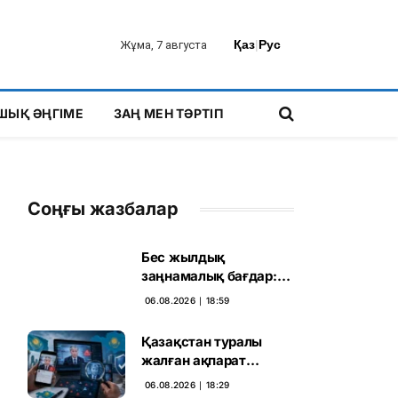
Қаз
|
Рус
Жұма, 7 августа
ШЫҚ ӘҢГІМЕ
ЗАҢ МЕН ТӘРТІП
Соңғы жазбалар
Бес жылдық
заңнамалық бағдар:
Мелконян Құрылтай
06.08.2026 ∣ 18:59
сайлауының маңызын
бағалады
Қазақстан туралы
жалған ақпарат
таратқан дипфейктер
06.08.2026 ∣ 18:29
анықталды