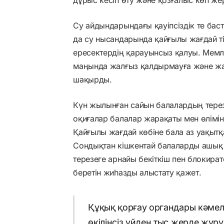
Су айдындарындағы қауіпсіздік те бас
да су нысандарында қайғылы жағдай тір
ересектердің қарауынсыз қалуы. Мемл
маңында жалғыз қалдырмауға және ж
шақырды.
Күн жылынған сайын балалардың терез
оқиғалар балалар жарақаты мен өлімінің
Қайғылы жағдай көбіне бала аз уақытқ
Сондықтан кішкентай балаларды ашық 
терезеге арнайы бекіткіш пен блокират
беретін жиһазды алыстату қажет.
Құқық қорғау органдары кәмел
өкілінсіз үйден тыс жерде жүру