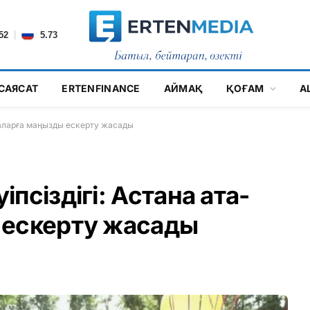
|
52
5.73
САЯСАТ
ERTENFINANCE
АЙМАҚ
ҚОҒАМ
А
наларға маңызды ескерту жасады
псіздігі: Астана ата-
 ескерту жасады