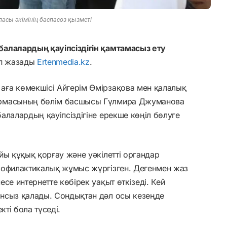
ласы әкімінің баспасөз қызметі
алалардың қауіпсіздігін қамтамасыз ету
п жазады
Ertenmedia.kz
.
ға көмекшісі Айгерім Өмірзақова мен қалалық
армасының бөлім басшысы Гүлмира Джуманова
алалардың қауіпсіздігіне ерекше көңіл бөлуге
йы құқық қорғау және уәкілетті органдар
рофилактикалық жұмыс жүргізген. Дегенмен жаз
се интернетте көбірек уақыт өткізеді. Кей
нсыз қалады. Сондықтан дәл осы кезеңде
кті бола түседі.