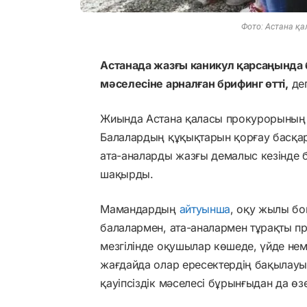
Фото: Астана қа
Астанада жазғы каникул қарсаңында б
мәселесіне арналған брифинг өтті,
де
Жиында Астана қаласы прокурорының а
Балалардың құқықтарын қорғау басқ
ата-аналарды жазғы демалыс кезінде б
шақырды.
Мамандардың
айтуынша
, оқу жылы бо
балалармен, ата-аналармен тұрақты п
мезгілінде оқушылар көшеде, үйде неме
жағдайда олар ересектердің бақылауы
қауіпсіздік мәселесі бұрынғыдан да өзе