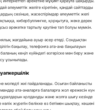
интернеттегі әрекетіне мұқият қарауға шақырды.
ай әлеуметтік желіге кіретінін, қандай сайттарды
ардың сөзінше, жасөспірімдер әлеуметтік желі
қтыққа, кибербуллингке, қорқытуға, жеке дерек
сыз әрекетке тартылу қаупіне тап болуы мүмкін.
ялық жағдайына ауыр әсер етеді. Сондықтан
ілігін бақылау, телефонға ата-ана бақылауын
у, баланың көңіл күйіндегі өзгеріске мән беру және
лесу ұсынылады.
ауапкершілік
не мопедті жиі пайдаланады. Осыған байланысты
амандар ата-аналарға балаларға жол ережесін күн
құралдарын қолдануды және жолға шығу кезінде
е көлік жүретін бөлікке өз бетімен шықпау, көшені
ерлерде абай болу маңызды.