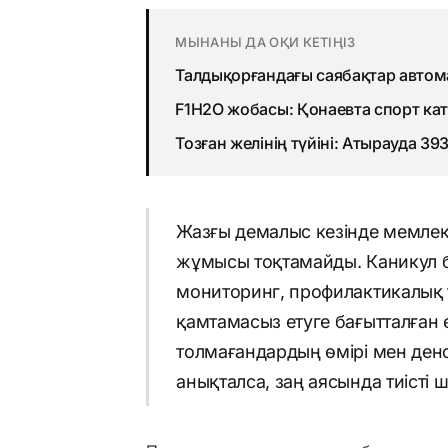
МЫНАНЫ ДА ОҚИ КЕТІҢІЗ
Талдықорғандағы саябақтар авто
F1H2O жобасы: Қонаевта спорт ка
Тозған желінің түйіні: Атырауда 3
Жазғы демалыс кезінде мемлек
жұмысы тоқтамайды. Каникул б
мониторинг, профилактикалық т
қамтамасыз етуге бағытталған ө
толмағандардың өмірі мен денс
анықталса, заң аясында тиісті