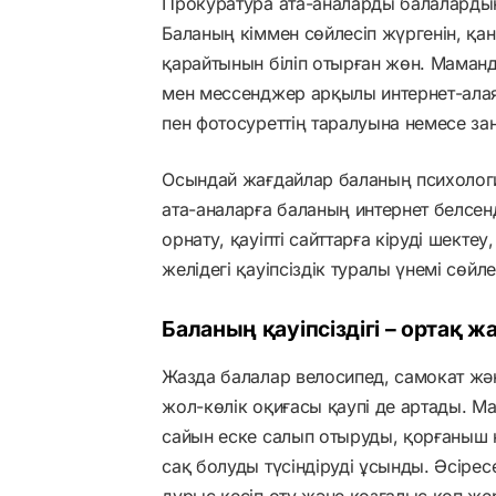
Прокуратура ата-аналарды балалардың 
Баланың кіммен сөйлесіп жүргенін, қанд
қарайтынын біліп отырған жөн. Маманд
мен мессенджер арқылы интернет-алая
пен фотосуреттің таралуына немесе заң
Осындай жағдайлар баланың психологи
ата-аналарға баланың интернет белсенд
орнату, қауіпті сайттарға кіруді шекте
желідегі қауіпсіздік туралы үнемі сөй
Баланың қауіпсіздігі – ортақ ж
Жазда балалар велосипед, самокат жә
жол-көлік оқиғасы қаупі де артады. М
сайын еске салып отыруды, қорғаныш 
сақ болуды түсіндіруді ұсынды. Әсірес
дұрыс кесіп өту және қозғалыс көп ж