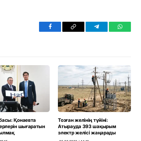
Facebook
Copy
Telegram
WhatsAp
Link
басы: Қонаевта
Тозған желінің түйіні:
терлерін шығаратын
Атырауда 393 шақырым
ылмақ
электр желісі жаңарады