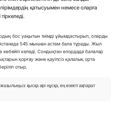
спірімдердің қатысуымен немесе оларға
тіркеледі.
рдың бос уақытын тиімді ұйымдастырып, оларды
 Астанада 545 мыңнан астам бала тұрады. Жыл
а көбейіп келеді. Сондықтан елордада балалар
қтарын қорғау және қауіпсіз қалалық орта
еріліп отыр.
азылыңыз: қысқа әрі нұсқа, ең өзекті ақпарат