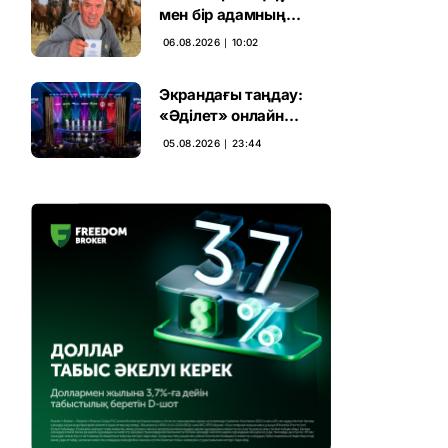
мен бір адамның
тағдыры: апелляция 7
06.08.2026 ∣ 10:02
жылдық үкімді бұзды
Экрандағы таңдау:
«Әділет» онлайн
дауыс беруде алға
05.08.2026 ∣ 23:44
шықты