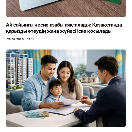
Ай сайынғы несие азабы аяқталады: Қазақстанда
қарызды өтеудің жаңа жүйесі іске қосылады
28.07.2026 ∣ 19:11