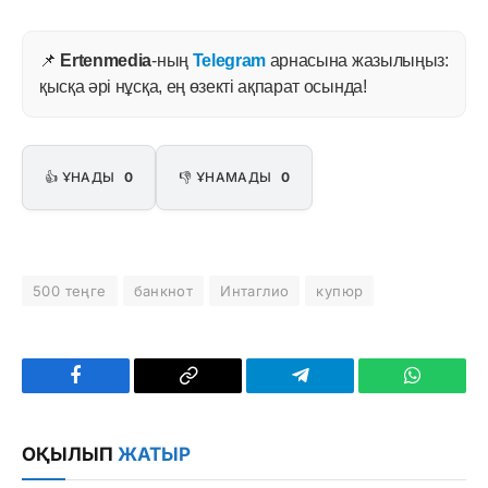
📌
Ertenmedia
-ның
Telegram
арнасына жазылыңыз:
қысқа әрі нұсқа, ең өзекті ақпарат осында!
👍 ҰНАДЫ
0
👎 ҰНАМАДЫ
0
500 теңге
банкнот
Интаглио
купюр
Facebook
Copy
Telegram
WhatsAp
Link
ОҚЫЛЫП
ЖАТЫР