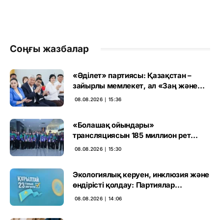
Соңғы жазбалар
«Әділет» партиясы: Қазақстан –
зайырлы мемлекет, ал «Заң және
тәртіп» қағидаты баршаға міндетті
08.08.2026 ∣ 15:36
«Болашақ ойындары»
трансляциясын 185 миллион рет
көрген
08.08.2026 ∣ 15:30
Экологиялық керуен, инклюзия және
өндірісті қолдау: Партиялар
өңірлерде қандай мәселе көтерді
08.08.2026 ∣ 14:06