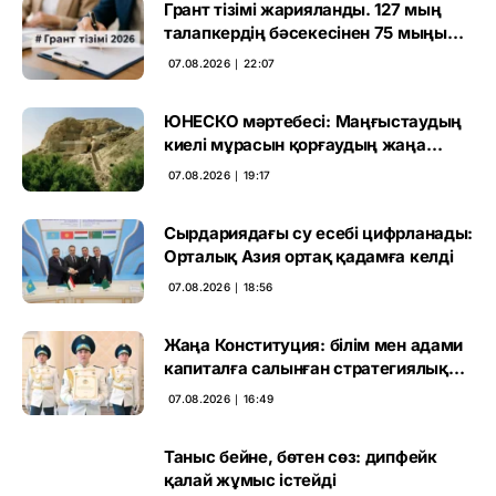
Грант тізімі жарияланды. 127 мың
талапкердің бәсекесінен 75 мыңы
өтті
07.08.2026 ∣ 22:07
ЮНЕСКО мәртебесі: Маңғыстаудың
киелі мұрасын қорғаудың жаңа
кезеңі басталды
07.08.2026 ∣ 19:17
Сырдариядағы су есебі цифрланады:
Орталық Азия ортақ қадамға келді
07.08.2026 ∣ 18:56
Жаңа Конституция: білім мен адами
капиталға салынған стратегиялық
негіз
07.08.2026 ∣ 16:49
Таныс бейне, бөтен сөз: дипфейк
қалай жұмыс істейді