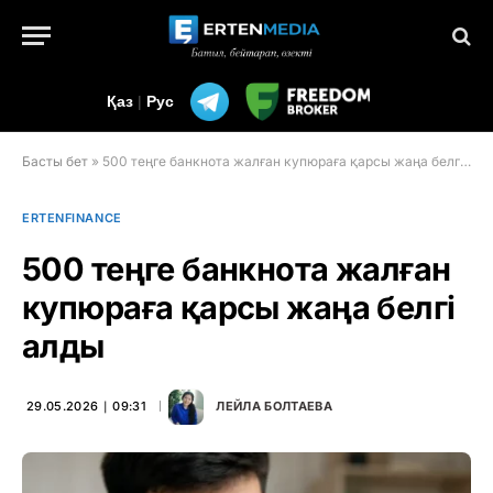
Қаз
|
Рус
Басты бет
»
500 теңге банкнота жалған купюраға қарсы жаңа белгі алды
ERTENFINANCE
500 теңге банкнота жалған
купюраға қарсы жаңа белгі
алды
29.05.2026 ∣ 09:31
ЛЕЙЛА БОЛТАЕВА