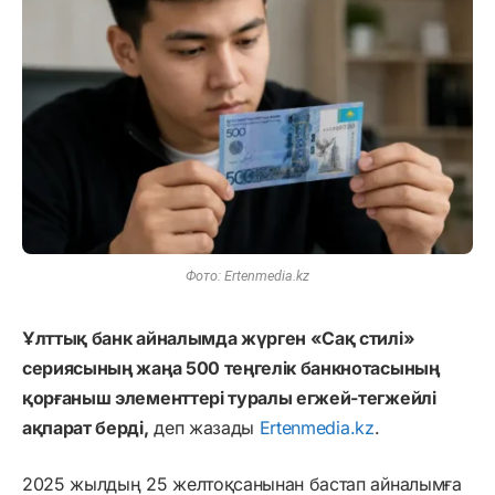
Фото: Ertenmedia.kz
Ұлттық банк айналымда жүрген «Сақ стилі»
сериясының жаңа 500 теңгелік банкнотасының
қорғаныш элементтері туралы егжей-тегжейлі
ақпарат берді,
деп жазады
Ertenmedia.kz
.
2025 жылдың 25 желтоқсанынан бастап айналымға