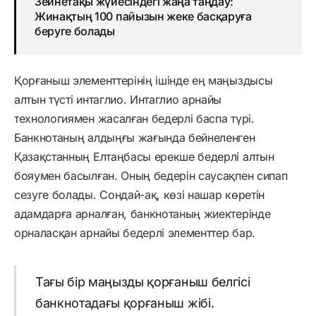
Зейнетақы жүйесіндегі жаңа таңдау:
Жинақтың 100 пайызын жеке басқаруға
беруге болады
Қорғаныш элементтерінің ішінде ең маңыздысы
алтын түсті интаглио. Интаглио арнайы
технологиямен жасалған бедерлі баспа түрі.
Банкнотаның алдыңғы жағында бейнеленген
Қазақстанның Елтаңбасы ерекше бедерлі алтын
бояумен басылған. Оның бедерін саусақпен сипап
сезуге болады. Сондай-ақ, көзі нашар көретін
адамдарға арналған, банкнотаның жиектерінде
орналасқан арнайы бедерлі элементтер бар.
Тағы бір маңызды қорғаныш белгісі
банкнотадағы қорғаныш жібі.