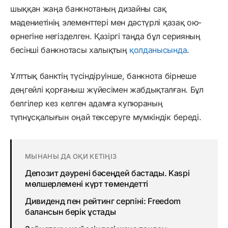
шыққан жаңа банкнотаның дизайны сақ
мәдениетінің элементтері мен дәстүрлі қазақ ою-
өрнегіне негізделген. Қазіргі таңда бұл серияның
бесінші банкнотасы халықтың
қолданысында
.
Ұлттық банктің түсіндіруінше, банкнота бірнеше
деңгейлі қорғаныш жүйесімен жабдықталған. Бұл
белгілер кез келген адамға купюраның
түпнұсқалығын оңай тексеруге мүмкіндік береді.
МЫНАНЫ ДА ОҚИ КЕТІҢІЗ
Депозит дәурені бәсеңдей бастады. Kaspi
мөлшерлемені күрт төмендетті
Дивиденд пен рейтинг серпіні: Freedom
балансын берік ұстады