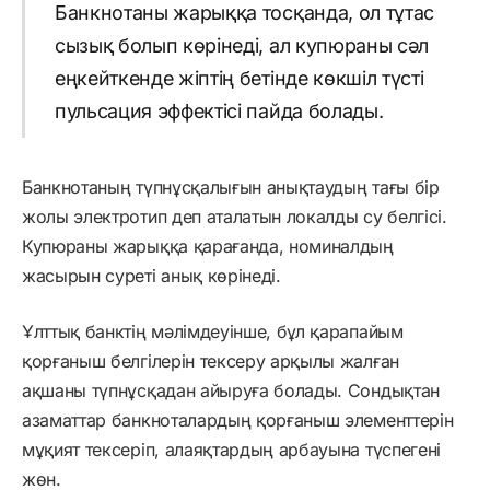
Банкнотаны жарыққа тосқанда, ол тұтас
сызық болып көрінеді, ал купюраны сәл
еңкейткенде жіптің бетінде көкшіл түсті
пульсация эффектісі пайда болады.
Банкнотаның түпнұсқалығын анықтаудың тағы бір
жолы электротип деп аталатын локалды су белгісі.
Купюраны жарыққа қарағанда, номиналдың
жасырын суреті анық көрінеді.
Ұлттық банктің мәлімдеуінше, бұл қарапайым
қорғаныш белгілерін тексеру арқылы жалған
ақшаны түпнұсқадан айыруға болады. Сондықтан
азаматтар банкноталардың қорғаныш элементтерін
мұқият тексеріп, алаяқтардың арбауына түспегені
жөн.