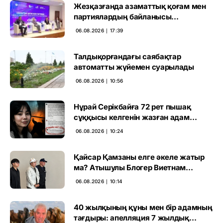
Жезқазғанда азаматтық қоғам мен
партиялардың байланысы
талқыланды
06.08.2026 ∣ 17:39
Талдықорғандағы саябақтар
автоматты жүйемен суарылады
06.08.2026 ∣ 10:56
Нұрай Серікбайға 72 рет пышақ
сұққысы келгенін жазған адам
ұсталды
06.08.2026 ∣ 10:24
Қайсар Қамзаны елге әкеле жатыр
ма? Атышулы Блогер Виетнам
әуежайында көзге түсті
06.08.2026 ∣ 10:14
40 жылқының құны мен бір адамның
тағдыры: апелляция 7 жылдық