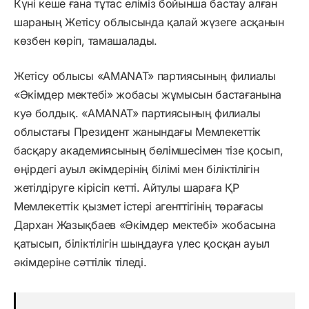
Күні кеше ғана тұтас еліміз бойынша бастау алған
шараның Жетісу облысында қалай жүзеге асқанын
көзбен көріп, тамашалады.
Жетісу облысы «AMANAT» партиясының филиалы
«Әкімдер мектебі» жобасы жұмысын бастағанына
куә болдық. «AMANAT» партиясының филиалы
облыстағы Президент жанындағы Мемлекеттік
басқару академиясының бөлімшесімен тізе қосып,
өңірдегі ауыл әкімдерінің білімі мен біліктілігін
жетілдіруге кірісіп кетті. Айтулы шараға ҚР
Мемлекеттік қызмет істері агенттігінің төрағасы
Дархан Жазықбаев «Әкімдер мектебі» жобасына
қатысып, біліктілігін шыңдауға үлес қосқан ауыл
әкімдеріне сәттілік тіледі.