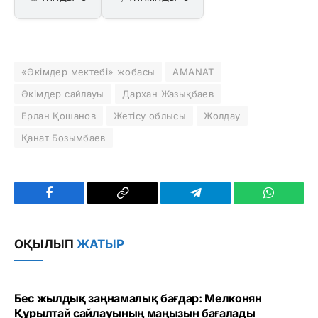
«Әкімдер мектебі» жобасы
AMANAT
Әкімдер сайлауы
Дархан Жазықбаев
Ерлан Қошанов
Жетісу облысы
Жолдау
Қанат Бозымбаев
Facebook
Copy
Telegram
WhatsAp
Link
ОҚЫЛЫП
ЖАТЫР
Бес жылдық заңнамалық бағдар: Мелконян
Құрылтай сайлауының маңызын бағалады