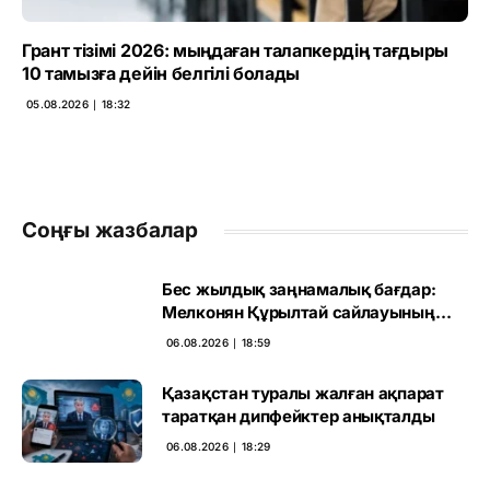
Грант тізімі 2026: мыңдаған талапкердің тағдыры
10 тамызға дейін белгілі болады
05.08.2026 ∣ 18:32
Соңғы жазбалар
Бес жылдық заңнамалық бағдар:
Мелконян Құрылтай сайлауының
маңызын бағалады
06.08.2026 ∣ 18:59
Қазақстан туралы жалған ақпарат
таратқан дипфейктер анықталды
06.08.2026 ∣ 18:29