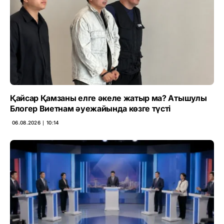
Қайсар Қамзаны елге әкеле жатыр ма? Атышулы
Блогер Виетнам әуежайында көзге түсті
06.08.2026 ∣ 10:14