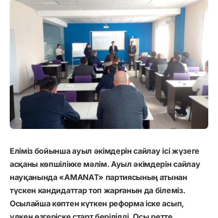
Еліміз бойынша ауыл әкімдерін сайлау ісі жүзеге
асқаны көпшілікке мәлім. Ауыл әкімдерін сайлау
науқанында «AMANAT» партиясының атынан
түскен кандидаттар топ жарғанын да білеміз.
Осылайша көптен күткен реформа іске асып,
үлкен өзгеріске старт берілілді. Осы ретте