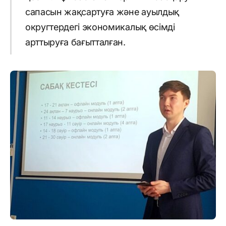
сапасын жақсартуға және ауылдық
округтердегі экономикалық өсімді
арттыруға бағытталған.