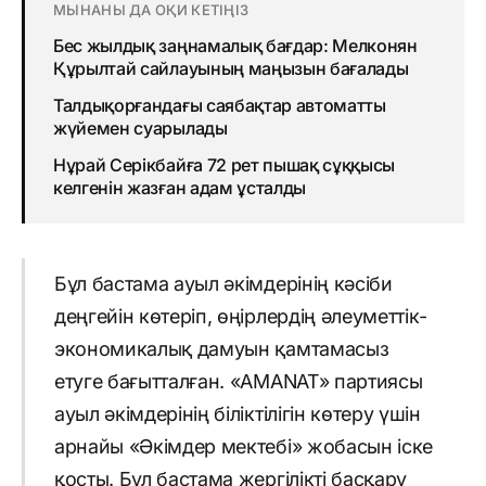
МЫНАНЫ ДА ОҚИ КЕТІҢІЗ
Бес жылдық заңнамалық бағдар: Мелконян
Құрылтай сайлауының маңызын бағалады
Талдықорғандағы саябақтар автоматты
жүйемен суарылады
Нұрай Серікбайға 72 рет пышақ сұққысы
келгенін жазған адам ұсталды
Бұл бастама ауыл әкімдерінің кәсіби
деңгейін көтеріп, өңірлердің әлеуметтік-
экономикалық дамуын қамтамасыз
етуге бағытталған. «AMANAT» партиясы
ауыл әкімдерінің біліктілігін көтеру үшін
арнайы «Әкімдер мектебі» жобасын іске
қосты. Бұл бастама жергілікті басқару