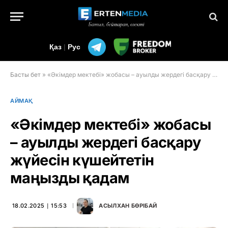
Қаз
|
Рус
Басты бет
»
«Әкімдер мектебі» жобасы – ауылды жердегі басқару жүйесін күшейтетін маңызды қадам
АЙМАҚ
«Әкімдер мектебі» жобасы
– ауылды жердегі басқару
жүйесін күшейтетін
маңызды қадам
18.02.2025 ∣ 15:53
АСЫЛХАН БӨРІБАЙ