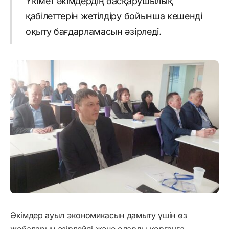
Үкімет әкімдердің басқарушылық
қабілеттерін жетілдіру бойынша кешенді
оқыту бағдарламасын әзірледі.
Әкімдер ауыл экономикасын дамыту үшін өз