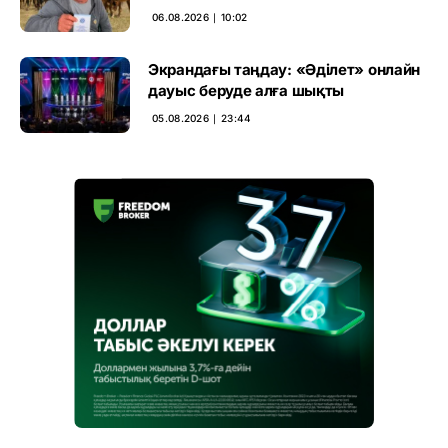
үкімді бұзды
06.08.2026 ∣ 10:02
Экрандағы таңдау: «Әділет» онлайн
дауыс беруде алға шықты
05.08.2026 ∣ 23:44