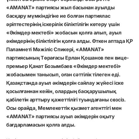
«AMANAT» партиясы жыл басынан ауылды
басқару мүмкіндігіне ие болған партиялас
әріптестерінің іскерілік біліктілігін көтеру үшін
«Әкімдер мектебі» жобасын қолға алып, ауыл
әкімдерінің біліктілігін қолға алды. Өткен аптада ҚР
Паламнеті Мәжіліс Спикері, «AMANAT»
партиясының Төрағасы Ерлан Қошанов пен вице-
премьер Қанат Бозымбаев «Әкімдер мектебі»
жобасымен танысып, оған сәттілік тілеген еді.
Қазақстанда ауыл әкімдерін сайлау жүйесі іске
қосылғаннан кейін, олардың басқарушылық
қабілетін арттыру қажеттілігі туындағаны сөзсіз.
Осы орайда, Мемлекеттік қызмет агенттігі мен
«AMANAT» партиясы ауыл әкімдерін оқыту
бағдарламасын қолға алды.