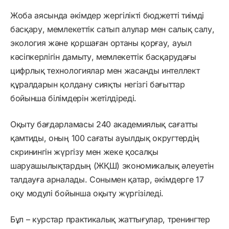
Жоба аясында әкімдер жергілікті бюджетті тиімді
басқару, мемлекеттік сатып алулар мен салық салу,
экология және қоршаған ортаны қорғау, ауыл
кәсіпкерлігін дамыту, мемлекеттік басқарудағы
цифрлық технологиялар мен жасанды интеллект
құралдарын қолдану сияқты негізгі бағыттар
бойынша білімдерін жетілдіреді.
Оқыту бағдарламасы 240 академиялық сағатты
қамтиды, оның 100 сағаты ауылдық округтердің
скринингін жүргізу мен жеке қосалқы
шаруашылықтардың (ЖҚШ) экономикалық әлеуетін
талдауға арналады. Сонымен қатар, әкімдерге 17
оқу модулі бойынша оқыту жүргізіледі.
Бұл – курстар практикалық жаттығулар, тренингтер