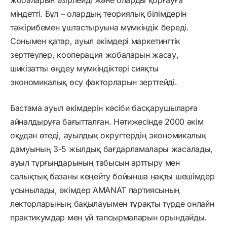
жобаларын әзірлейді және оларды қорғауға
міндетті. Бұл – олардың теориялық білімдерін
тәжірибемен ұштастыруына мүмкіндік береді.
Сонымен қатар, ауыл әкімдері маркетингтік
зерттеулер, кооперация жобаларын жасау,
шикізатты өңдеу мүмкіндіктері сияқты
экономикалық өсу факторларын зерттейді.
Бастама ауыл әкімдерін кәсіби басқарушыларға
айналдыруға бағытталған. Нәтижесінде 2000 әкім
оқудан өтеді, ауылдық округтердің экономикалық
дамуының 3-5 жылдық бағдарламалары жасалады,
ауыл тұрғындарының табысын арттыру мен
салықтық базаны кеңейту бойынша нақты шешімдер
ұсынылады, әкімдер AMANAT партиясының
лекторларының бақылауымен тұрақты түрде онлайн
практикумдар мен үй тапсырмаларын орындайды.