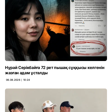
Нұрай Серікбайға 72 рет пышақ сұққысы келгенін
жазған адам ұсталды
06.08.2026 ∣ 10:24