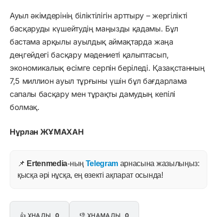
Ауыл әкімдерінің біліктілігін арттыру – жергілікті
басқаруды күшейтудің маңызды қадамы. Бұл
бастама арқылы ауылдық аймақтарда жаңа
деңгейдегі басқару мәдениеті қалыптасып,
экономикалық өсімге серпін беріледі. Қазақстанның
7,5 миллион ауыл тұрғыны үшін бұл бағдарлама
сапалы басқару мен тұрақты дамудың кепілі
болмақ.
Нұрлан ЖҰМАХАН
📌
Ertenmedia
-ның
Telegram
арнасына жазылыңыз:
қысқа әрі нұсқа, ең өзекті ақпарат осында!
👍 ҰНАДЫ
0
👎 ҰНАМАДЫ
0