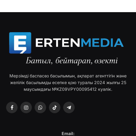
Мерзімді баспасөз басылымын, ақпарат агенттігін және
желілік басылымды есепке қою туралы 2024 жылғы 25
маусымдағы №KZ09VPY00095412 куәлік.
Facebook
Instagram
WhatsApp
TikTok
Telegram
Email: