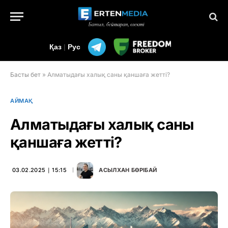
Қаз
|
Рус
Басты бет
»
Алматыдағы халық саны қаншаға жетті?
АЙМАҚ
Алматыдағы халық саны
қаншаға жетті?
03.02.2025 ∣ 15:15
АСЫЛХАН БӨРІБАЙ