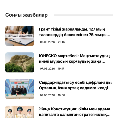
Соңғы жазбалар
Грант тізімі жарияланды. 127 мың
талапкердің бәсекесінен 75 мыңы
өтті
07.08.2026 ∣ 22:07
ЮНЕСКО мәртебесі: Маңғыстаудың
киелі мұрасын қорғаудың жаңа
кезеңі басталды
07.08.2026 ∣ 19:17
Сырдариядағы су есебі цифрланады:
Орталық Азия ортақ қадамға келді
07.08.2026 ∣ 18:56
Жаңа Конституция: білім мен адами
капиталға салынған стратегиялық