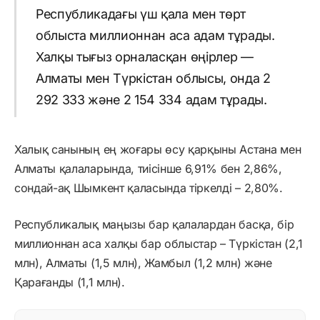
Республикадағы үш қала мен төрт
облыста миллионнан аса адам тұрады.
Халқы тығыз орналасқан өңірлер —
Алматы мен Түркістан облысы, онда 2
292 333 және 2 154 334 адам тұрады.
Халық санының ең жоғары өсу қарқыны Астана мен
Алматы қалаларында, тиісінше 6,91% бен 2,86%,
сондай-ақ Шымкент қаласында тіркелді – 2,80%.
Республикалық маңызы бар қалалардан басқа, бір
миллионнан аса халқы бар облыстар – Түркістан (2,1
млн), Алматы (1,5 млн), Жамбыл (1,2 млн) және
Қарағанды (1,1 млн).