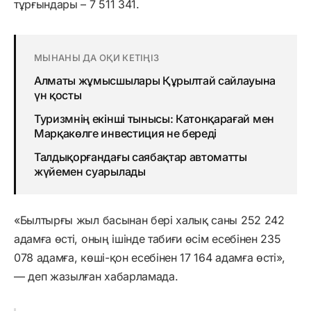
тұрғындары – 7 511 341.
МЫНАНЫ ДА ОҚИ КЕТІҢІЗ
Алматы жұмысшылары Құрылтай сайлауына
үн қосты
Туризмнің екінші тынысы: Катонқарағай мен
Марқакөлге инвестиция не береді
Талдықорғандағы саябақтар автоматты
жүйемен суарылады
«Былтырғы жыл басынан бері халық саны 252 242
адамға өсті, оның ішінде табиғи өсім есебінен 235
078 адамға, көші-қон есебінен 17 164 адамға өсті»,
— деп жазылған хабарламада.