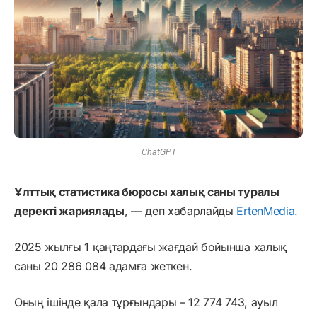
ChatGPT
Ұлттық статистика бюросы халық саны туралы
деректі жариялады
, — деп хабарлайды
ErtenMedia.
2025 жылғы 1 қаңтардағы жағдай бойынша халық
саны 20 286 084 адамға жеткен.
Оның ішінде қала тұрғындары – 12 774 743, ауыл