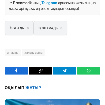
📌
Ertenmedia
-ның
Telegram
арнасына жазылыңыз:
қысқа әрі нұсқа, ең өзекті ақпарат осында!
👍 ҰНАДЫ
0
👎 ҰНАМАДЫ
0
алматы
халық саны
Facebook
Copy
Telegram
WhatsAp
Link
ОҚЫЛЫП
ЖАТЫР