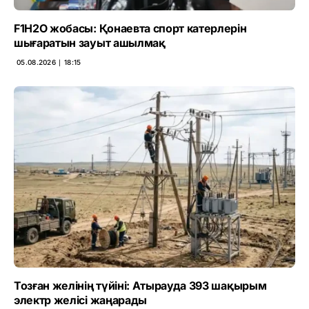
F1H2O жобасы: Қонаевта спорт катерлерін
шығаратын зауыт ашылмақ
05.08.2026 ∣ 18:15
Тозған желінің түйіні: Атырауда 393 шақырым
электр желісі жаңарады