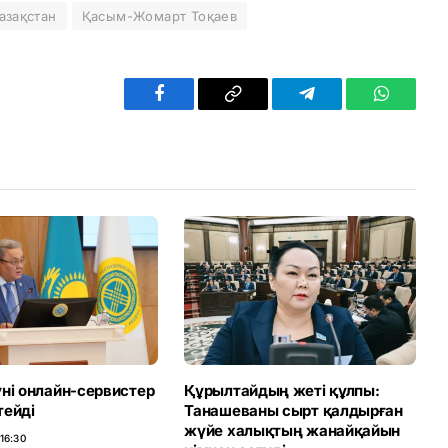
азақстан
Қасым-Жомарт Тоқаев
Facebook
Copy
Telegram
WhatsAp
Link
ні онлайн-сервистер
Құрылтайдың жеті құлпы:
тейді
Танашеваны сырт қалдырған
жүйе халықтың жанайқайын
16:30