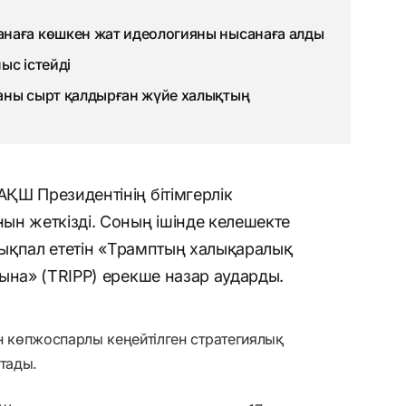
наға көшкен жат идеологияны нысанаға алды
ыс істейді
аны сырт қалдырған жүйе халықтың
ҚШ Президентінің бітімгерлік
ын жеткізді. Соның ішінде келешекте
а ықпал ететін «Трамптың халықаралық
ына» (TRIPP) ерекше назар аударды.
 көпжоспарлы кеңейтілген стратегиялық
стады.