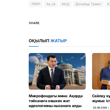
TRIPP
Ақ үй
АҚШ
Дональд Трамп
Қ
SHARE.
ОҚЫЛЫП
ЖАТЫР
Микрофондағы мина: Ақорда
Сайлау кү
тойханаға көшкен жат
жұмыс іс
идеологияны нысанаға алды
03.08.2026 ∣ 