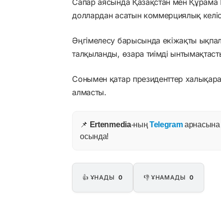
Сапар аясында Қазақстан мен Құрама
доллардан асатын коммерциялық келіс
Әңгімелесу барысында екіжақты ықпал
талқыланды, өзара тиімді ынтымақтаст
Сонымен қатар президенттер халықаралы
алмасты.
📌
Ertenmedia
-ның
Telegram
арнасына ж
осында!
👍 ҰНАДЫ
0
👎 ҰНАМАДЫ
0