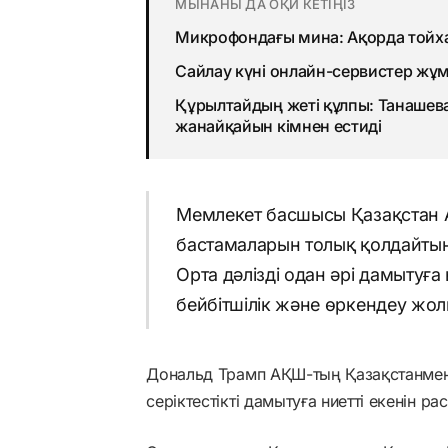
МЫНАНЫ ДА ОҚИ КЕТІҢІЗ
Микрофондағы мина: Ақорда тойха
Сайлау күні онлайн-сервистер жұм
Құрылтайдың жеті құлпы: Танашев
жанайқайын кімнен естиді
Мемлекет басшысы Қазақстан А
бастамаларын толық қолдайтын
Орта дәлізді одан әрі дамытуғ
бейбітшілік және өркендеу жол
Дональд Трамп АҚШ-тың Қазақстанмен
серіктестікті дамытуға ниетті екенін ра