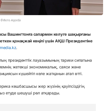
©Фото Aqorda
ысы Вашингтонға сапармен келуге шақырғаны
еткен қонақжай көңілі үшін АҚШ Президентіне
nmedia.kz
.
ың президенттік лауазымының тарихи сипатына
емнің жетекші экономикалық, саяси және
ициясын күшейтіп келе жатқанын атап өтті.
ерика көшбасшысы жер жүзінің қауіпсіздігін,
ыз етуде шешуші рөл атқарады.