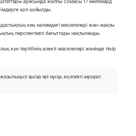
 Штаттары арасында жалпы сомасы 17 миллиард
імдерге қол қойылды.
дастықтың кең көлемдегі мәселелері жан-жақты
ықтың перспективті бағыттары нақтыланды.
қ күн тәртібінің өзекті мәселелері жөнінде пікір
азылыңыз: қысқа әрі нұсқа, ең өзекті ақпарат