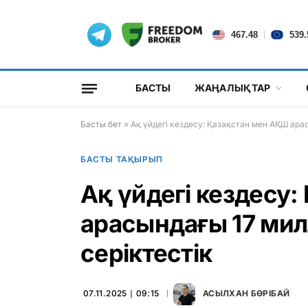
|
467.48
539.
БАСТЫ
ЖАҢАЛЫҚТАР
Басты бет
»
Ақ үйдегі кездесу: Қазақстан мен АҚШ ара
БАСТЫ ТАҚЫРЫП
Ақ үйдегі кездесу
арасындағы 17 ми
серіктестік
07.11.2025 ∣ 09:15
АСЫЛХАН БӨРІБАЙ