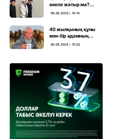
әкеле жатыр ма?
Атышулы Блогер
06.08.2026 ∣ 10:14
Виетнам әуежайында
көзге түсті
40 жылқының құны
мен бір адамның
тағдыры: апелляция 7
06.08.2026 ∣ 10:02
жылдық үкімді бұзды