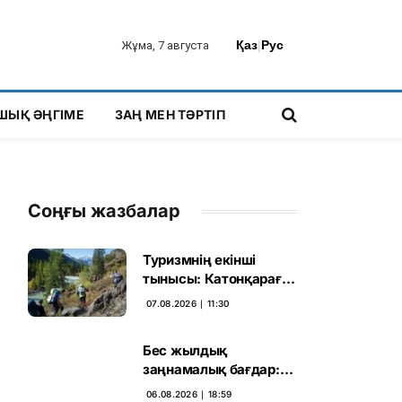
Қаз
|
Рус
Жұма, 7 августа
ШЫҚ ӘҢГІМЕ
ЗАҢ МЕН ТӘРТІП
Соңғы жазбалар
Туризмнің екінші
тынысы: Катонқарағай
мен Марқакөлге
07.08.2026 ∣ 11:30
инвестиция не береді
Бес жылдық
заңнамалық бағдар:
Мелконян Құрылтай
06.08.2026 ∣ 18:59