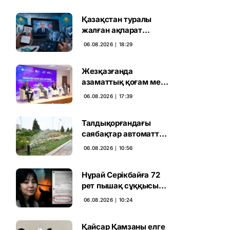
сайлауының маңызын
бағалады
Қазақстан туралы
жалған ақпарат
таратқан дипфейктер
06.08.2026 ∣ 18:29
анықталды
Жезқазғанда
азаматтық қоғам мен
партиялардың
06.08.2026 ∣ 17:39
байланысы
талқыланды
Талдықорғандағы
саябақтар автоматты
жүйемен суарылады
06.08.2026 ∣ 10:56
Нұрай Серікбайға 72
рет пышақ сұққысы
келгенін жазған адам
06.08.2026 ∣ 10:24
ұсталды
Қайсар Қамзаны елге