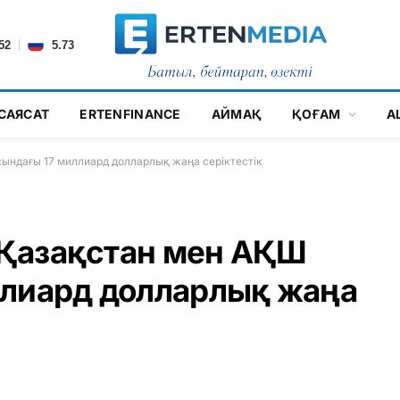
|
52
5.73
САЯСАТ
ERTENFINANCE
АЙМАҚ
ҚОҒАМ
А
сындағы 17 миллиард долларлық жаңа серіктестік
: Қазақстан мен АҚШ
ллиард долларлық жаңа