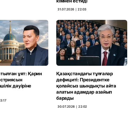
кімнен естиді
31.07.2026 ∣ 22:03
тылған ұят: Қарин
Қазақстандағы тұлғалар
устриясын
дефициті: Президентке
ілік дәуіріне
қолайсыз шындықты айта
алатын адамдар азайып
барады
13:17
30.07.2026 ∣ 22:02