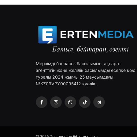
Мерзімді баспасөз басылымын, ақпарат
агенттігін және желілік басылымды есепке қою
туралы 2024 жылғы 25 маусымдағы
№KZ09VPY00095412 куәлік.
Facebook
Instagram
WhatsApp
TikTok
Telegram
© 2026 Designed by
Ertenmedia.kz
.