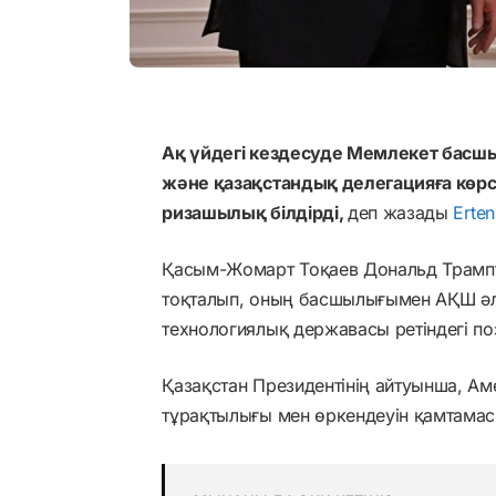
Ақ үйдегі кездесуде Мемлекет басш
және қазақстандық делегацияға көрс
ризашылық білдірді,
деп жазады
Erte
Қасым-Жомарт Тоқаев Дональд Трампт
тоқталып, оның басшылығымен АҚШ әл
технологиялық державасы ретіндегі поз
Қазақстан Президентінің айтуынша, Ам
тұрақтылығы мен өркендеуін қамтамас