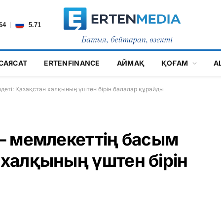
|
64
5.71
САЯСАТ
ERTENFINANCE
АЙМАҚ
ҚОҒАМ
А
ндеті: Қазақстан халқының үштен бірін балалар құрайды
 – мемлекеттің басым
 халқының үштен бірін