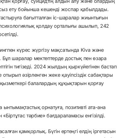
тан қорғау, суицидтің алдын алу және олардың
сыз ету бойынша кешенді жоспар қабылдады.
тастыруға бағытталған іс-шаралар жиынтығын
 психологиялық қолдау орталығы ашылып, 242
сетілді.
ингпен күрес жүргізу мақсатында Kiva және
. Бұл шаралар мектептерде достық пен өзара
тігін тигізеді. 2024 жылдың қыркүйегінен бастап
 отырып әзірленген жеке қауіпсіздік сабақтары
ру қызметкері балалардың құқықтарын қорғау
 ынтымақтастық орнатуға, позитивті ата-ана
 «Біртұтас тәрбие» бағдараламасы енгізілді.
асалған қамқорлық. Бүгін ертеңгі елдің іргетасын