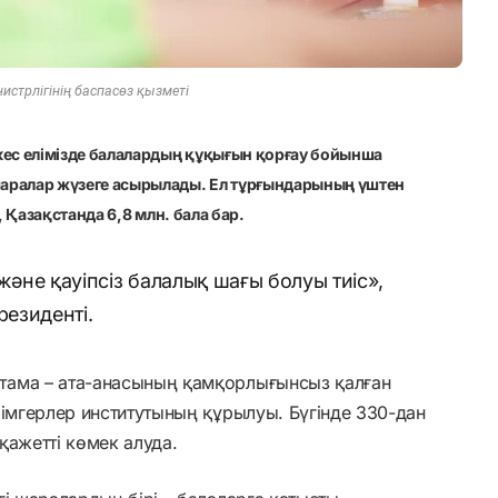
истрлігінің баспасөз қызметі
с елімізде балалардың құқығын қорғау бойынша
аралар жүзеге асырылады. Ел тұрғындарының үштен
, Қазақстанда 6,8 млн. бала бар.
және қауіпсіз балалық шағы болуы тиіс»,
езиденті.
тама – ата-анасының қамқорлығынсыз қалған
лімгерлер институтының құрылуы. Бүгінде 330-дан
қажетті көмек алуда.