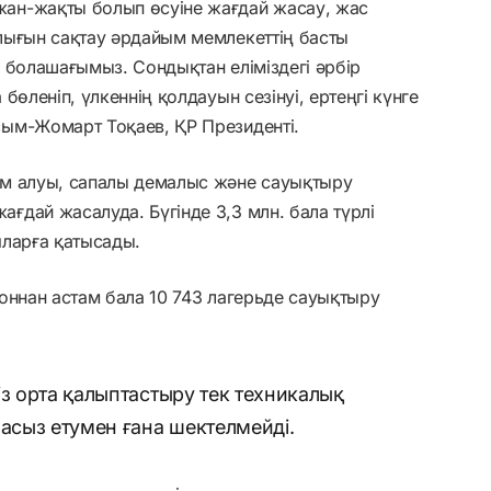
ан-жақты болып өсуіне жағдай жасау, жас
лығын сақтау әрдайым мемлекеттің басты
 болашағымыз. Сондықтан еліміздегі әрбір
бөленіп, үлкеннің қолдауын сезінуі, ертеңгі күнге
ым-Жомарт Тоқаев, ҚР Президенті.
ім алуы, сапалы демалыс және сауықтыру
дай жасалуда. Бүгінде 3,3 млн. бала түрлі
яларға қатысады.
оннан астам бала 10 743 лагерьде сауықтыру
із орта қалыптастыру тек техникалық
масыз етумен ғана шектелмейді.