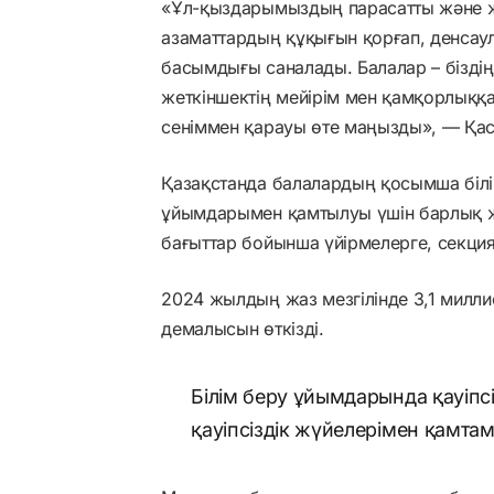
«Ұл-қыздарымыздың парасатты және ж
азаматтардың құқығын қорғап, денсау
басымдығы саналады. Балалар – біздің
жеткіншектің мейірім мен қамқорлыққа 
сеніммен қарауы өте маңызды», — Қас
Қазақстанда балалардың қосымша біл
ұйымдарымен қамтылуы үшін барлық жағ
бағыттар бойынша үйірмелерге, секци
2024 жылдың жаз мезгілінде 3,1 милли
демалысын өткізді.
Білім беру ұйымдарында қауіпс
қауіпсіздік жүйелерімен қамта