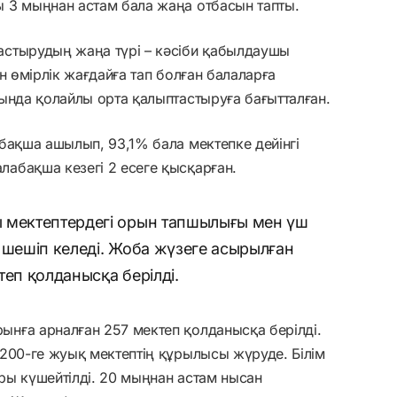
 3 мыңнан астам бала жаңа отбасын тапты.
стырудың жаңа түрі – кәсіби қабылдаушы
н өмірлік жағдайға тап болған балаларға
ында қолайлы орта қалыптастыруға бағытталған.
бақша ашылып, 93,1% бала мектепке дейінгі
абақша кезегі 2 есеге қысқарған.
 мектептердегі орын тапшылығы мен үш
 шешіп келеді. Жоба жүзеге асырылған
теп қолданысқа берілді.
нға арналған 257 мектеп қолданысқа берілді.
200-ге жуық мектептің құрылысы жүруде. Білім
ры күшейтілді. 20 мыңнан астам нысан