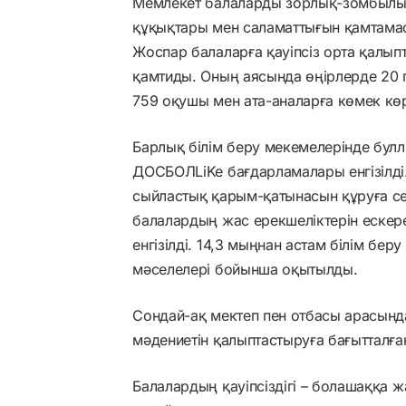
Мемлекет балаларды зорлық-зомбылық
құқықтары мен саламаттығын қамтама
Жоспар балаларға қауіпсіз орта қалып
қамтиды. Оның аясында өңірлерде 20
759 оқушы мен ата-аналарға көмек көр
Барлық білім беру мекемелерінде булл
ДОСБОЛLiKe бағдарламалары енгізілді
сыйластық қарым-қатынасын құруға сеп
балалардың жас ерекшеліктерін ескере
енгізілді. 14,3 мыңнан астам білім бе
мәселелері бойынша оқытылды.
Сондай-ақ мектеп пен отбасы арасында
мәдениетін қалыптастыруға бағытталған
Балалардың қауіпсіздігі – болашаққа ж