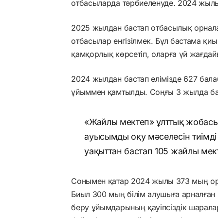
отбасыларда тәрбиеленуде. 2024 жылы
2025 жылдан бастап отбасылық орнала
отбасылар енгізілмек. Бұл бастама қиы
қамқорлық көрсетіп, оларға үй жағдай
2024 жылдан бастап елімізде 627 бала
ұйыммен қамтылды. Соңғы 3 жылда бал
«Жайлы мектеп» ұлттық жобасы
ауысымды оқу мәселесін тиімді
уақыттан бастап 105 жайлы мек
Сонымен қатар 2024 жылы 373 мың оры
Биыл 300 мың білім алушыға арналған 
беру ұйымдарының қауіпсіздік шарала