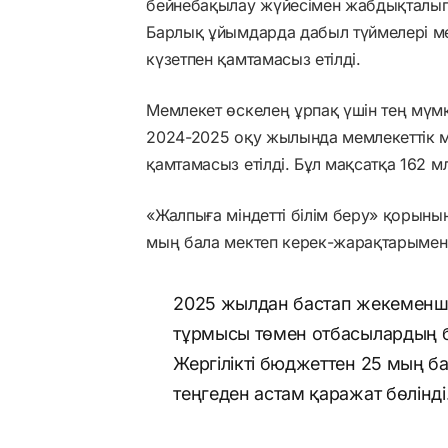
бейнебақылау жүйесімен жабдықталып
Барлық ұйымдарда дабыл түймелері ме
күзетпен қамтамасыз етілді.
Мемлекет өскелең ұрпақ үшін тең мүмк
2024-2025 оқу жылында мемлекеттік ме
қамтамасыз етілді. Бұл мақсатқа 162 мл
«Жалпыға міндетті білім беру» қорының
мың бала мектеп керек-жарақтарымен
2025 жылдан бастап жекеменші
тұрмысы төмен отбасылардың б
Жергілікті бюджеттен 25 мың ба
теңгеден астам қаражат бөлінді