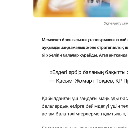
Оқу-ағарту мин
Мемлекет басшысының тапсырмасына сәйке
ауқымды заңнамалық және стратегиялық ш
бір бөлігін балалар құрайды. Атап айтқанда
«Елдегі әрбір баланың бақытты 
— Қасым-Жомарт Тоқаев, ҚР Пр
Қабылданған үш заңдағы маңызды бас
балалардың өмірге бейімделуі үшін тә
астам бала тәлімгерлермен қамтылып, 