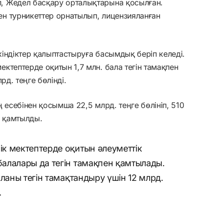
, Жедел басқару орталықтарына қосылған.
н турникеттер орнатылып, лицензияланған
індіктер қалыптастыруға басымдық беріп келеді.
ктептерде оқитын 1,7 млн. бала тегін тамақпен
рд. теңге бөлінді.
 есебінен қосымша 22,5 млрд. теңге бөлініп, 510
 қамтылды.
к мектептерде оқитын әлеуметтік
алалары да тегін тамақпен қамтылады.
ланы тегін тамақтандыру үшін 12 млрд.
.