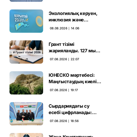
Экологиялық керуен,
инклюзия және
өндірісті қолдау:
08.08.2026 ∣ 14:06
Партиялар өңірлерде
қандай мәселе көтерді
Грант тізімі
жарияланды. 127 мың
талапкердің
07.08.2026 ∣ 22:07
бәсекесінен 75 мыңы
өтті
ЮНЕСКО мәртебесі:
Маңғыстаудың киелі
мұрасын қорғаудың
07.08.2026 ∣ 19:17
жаңа кезеңі басталды
Сырдариядағы су
есебі цифрланады:
Орталық Азия ортақ
07.08.2026 ∣ 18:56
қадамға келді
Жаңа Конституция: