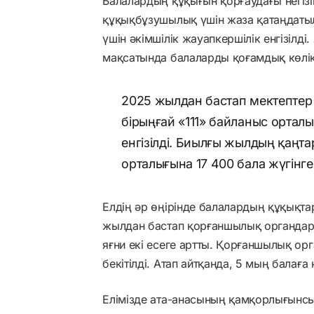
Балалардың құқығын қорғаудағы негізі
құқықбұзушылық үшін жаза қатаңдатыл
үшін әкімшілік жауапкершілік енгізілді.
мақсатында балаларды қоғамдық көлік
2025 жылдан бастап мектепте
бірыңғай «111» байланыс ортал
енгізілді. Биылғы жылдың қаңт
орталығына 17 400 бала жүгінге
Елдің әр өңірінде балалардың құқықта
жылдан бастап қорғаншылық органдар
яғни екі есеге артты. Қорғаншылық о
бекітілді. Атап айтқанда, 5 мың балаға
Елімізде ата-анасының қамқорлығынсы