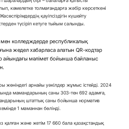
гі шаралардың бірі – балаларға қатысты
ып, кәмелетке толмағандарға жәбір көрсеткені
 Жасөспірімдердің қауіпсіздігін күшейту
терден түсіріп кетуге тыйым салынды.
р мен колледждерде республикалық
ығына жедел хабарласа алатын QR-кодтар
ар айындағы мәлімет бойынша байланыс
н.
ры жөніндегі арнайы уәкілдер жұмыс істейді. 2024
ында мамандарының саны 303-тен 692 адамға,
ргандарының штаттық саны бойынша норматив
 кемінде 1 маманнан бөлінді.
з қалған және жетім 17 660 бала қазақстандық