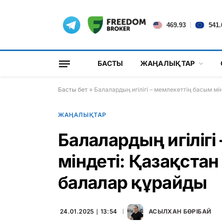
|
469.93
541.
БАСТЫ
ЖАҢАЛЫҚТАР
Басты бет
»
Балалардың игілігі – мемлекеттің басым мі
ЖАҢАЛЫҚТАР
Балалардың игілігі
міндеті: Қазақстан
балалар құрайды
24.01.2025 ∣ 13:54
АСЫЛХАН БӨРІБАЙ