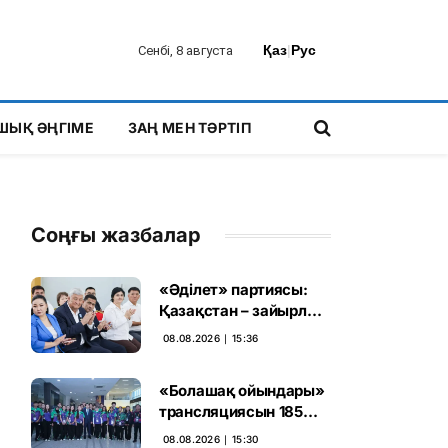
Қаз
|
Рус
Сенбі, 8 августа
ШЫҚ ӘҢГІМЕ
ЗАҢ МЕН ТӘРТІП
Соңғы жазбалар
«Әділет» партиясы:
Қазақстан – зайырлы
мемлекет, ал «Заң
08.08.2026 ∣ 15:36
және тәртіп» қағидаты
баршаға міндетті
«Болашақ ойындары»
трансляциясын 185
миллион рет көрген
08.08.2026 ∣ 15:30