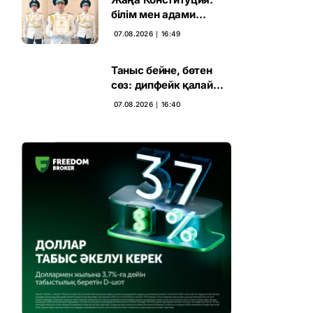
білім мен адами
капиталға салынған
07.08.2026 ∣ 16:49
стратегиялық негіз
Таныс бейне, бөтен
сөз: дипфейк қалай
жұмыс істейді
07.08.2026 ∣ 16:40