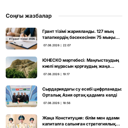
Соңғы жазбалар
Грант тізімі жарияланды. 127 мың
талапкердің бәсекесінен 75 мыңы
өтті
07.08.2026 ∣ 22:07
ЮНЕСКО мәртебесі: Маңғыстаудың
киелі мұрасын қорғаудың жаңа
кезеңі басталды
07.08.2026 ∣ 19:17
Сырдариядағы су есебі цифрланады:
Орталық Азия ортақ қадамға келді
07.08.2026 ∣ 18:56
Жаңа Конституция: білім мен адами
капиталға салынған стратегиялық