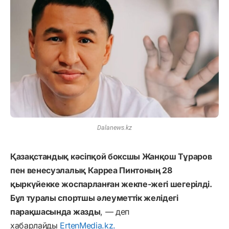
Dalanews.kz
Қазақстандық кәсіпқой боксшы Жанқош Тұраров
пен венесуэлалық Карреа Пинтоның 28
қыркүйекке жоспарланған жекпе-жегі шегерілді.
Бұл туралы спортшы әлеуметтік желідегі
парақшасында жазды
, — деп
хабарлайды
ErtenMedia.kz.