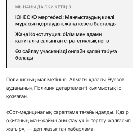
МЫНАНЫ ДА ОҚИ КЕТІҢІЗ
ЮНЕСКО мәртебесі: Маңғыстаудың киелі
мұрасын қорғаудың жаңа кезеңі басталды
Жаңа Конституция: білім мен адами
капиталға салынған стратегиялық негіз
Өз сайлау учаскеңізді онлайн қалай табуға
болады
Полицияның мәліметінше, Алматы қаласы Әуезов
ауданының Полиция департаменті қылмыстық іс
қозғаған.
«Сот-медициналық сараптама тағайындалды. Қазір
оқиғаның мән-жайын анықтау үшін тергеу жалғасып
жатыр», — деп жазылған хабарлама.