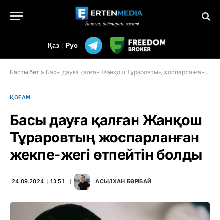
Қаз
|
Рус
Басты бет
»
Басы дауға қалған Жанқош Тұраровтың жоспарланған жекпе-жегі өтпейтін болды
ҚОҒАМ
Басы дауға қалған Жанқош
Тұраровтың жоспарланған
жекпе-жегі өтпейтін болды
24.09.2024 ∣ 13:51
АСЫЛХАН БӨРІБАЙ