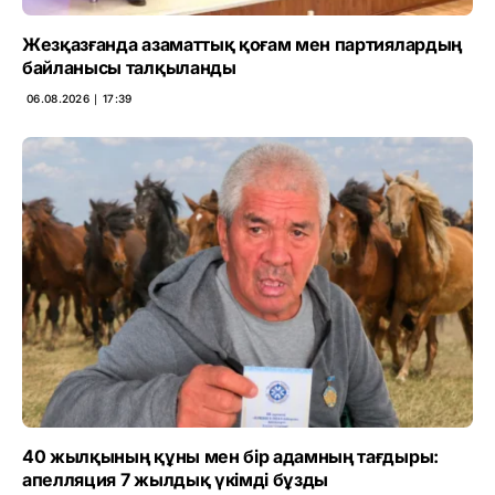
Жезқазғанда азаматтық қоғам мен партиялардың
байланысы талқыланды
06.08.2026 ∣ 17:39
40 жылқының құны мен бір адамның тағдыры:
апелляция 7 жылдық үкімді бұзды