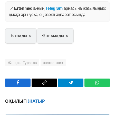
📌
Ertenmedia
-ның
Telegram
арнасына жазылыңыз:
қысқа әрі нұсқа, ең өзекті ақпарат осында!
👍 ҰНАДЫ
0
👎 ҰНАМАДЫ
0
Жанқош Тұраров
жекпе-жек
Facebook
Copy
Telegram
WhatsAp
Link
ОҚЫЛЫП
ЖАТЫР