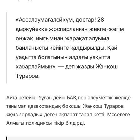
«Ассалаумағалейкүм, достар! 28
қыркүйекке жоспарланған жекпе-жегім
оңжақ иығымнан жарақат алуыма
байланысты кейінге қалдырылды. Қай
уақытта болатынын алдағы уақытта
хабарлаймын», — деп жазды Жанқош
Тұраров.
Айта кетейік, бұған дейін БАҚ пен әлеуметтік желіде
танымал қазақстандық боксшы Жанкош Тұраров
«қыз зорлады» деген ақпарат тарап кетті. Мәселеге
Алматы полициясы пікір білдірді.