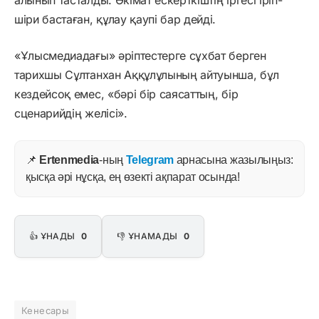
шіри бастаған, құлау қаупі бар дейді.
«Ұлысмедиадағы» әріптестерге сұхбат берген
тарихшы Сұлтанхан Аққұлұлының айтуынша, бұл
кездейсоқ емес, «бәрі бір саясаттың, бір
сценарийдің желісі».
📌
Ertenmedia
-ның
Telegram
арнасына жазылыңыз:
қысқа әрі нұсқа, ең өзекті ақпарат осында!
👍 ҰНАДЫ
0
👎 ҰНАМАДЫ
0
Кенесары