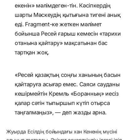
екенін» мәлімдеген-тін. Кәсіпкердің
шарты Мәскеудің қытығына тигені анық
еді. Fragment-ке жеткен мәлімет
бойынша Ресей ғарыш кемесін «тарихи
отанына қайтару» мақсатынан бас
тартқан жоқ.
«Ресей қазақтың соңғы ханының басын
қайтаруға асығар емес. Саяси сауданы
кешірмейтін Кремль «Боранның» иесіз
қалар сәтін тыпыршып күтіп отырса
таңғалмаңыз», — деп жазды арна.
Жуырда Есілдің бойындағы хан Кененің мүсіні
алынып тасталды. Әкімат ескерткіштің іргесі іріп-