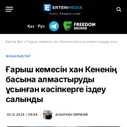
Қаз
|
Рус
Басты бет
»
Ғарыш кемесін хан Кененің басына алмастыруды ұсынған кәсіпкерге іздеу салынды
ЖАҢАЛЫҚТАР
Ғарыш кемесін хан Кененің
басына алмастыруды
ұсынған кәсіпкерге іздеу
салынды
02.12.2024 ∣ 09:58
АСЫЛХАН БӨРІБАЙ