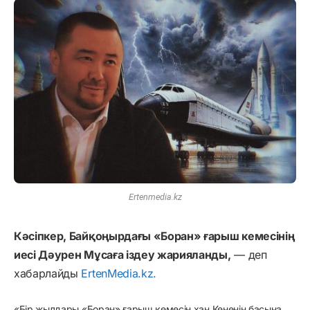
Ertenmedia.kz
Кәсіпкер, Байқоңырдағы «Боран» ғарыш кемесінің
иесі Дәурен Мұсаға іздеу жарияланды,
— деп
хабарлайды
ErtenMedia.kz.
«Бір жылдары «Боран» ғарыш кемесін хан Кененің басына