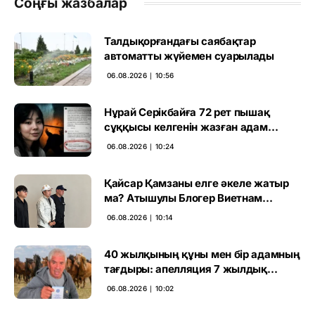
Соңғы жазбалар
Талдықорғандағы саябақтар
автоматты жүйемен суарылады
06.08.2026 ∣ 10:56
Нұрай Серікбайға 72 рет пышақ
сұққысы келгенін жазған адам
ұсталды
06.08.2026 ∣ 10:24
Қайсар Қамзаны елге әкеле жатыр
ма? Атышулы Блогер Виетнам
әуежайында көзге түсті
06.08.2026 ∣ 10:14
40 жылқының құны мен бір адамның
тағдыры: апелляция 7 жылдық
үкімді бұзды
06.08.2026 ∣ 10:02