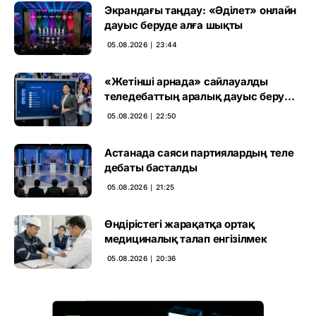
Экрандағы таңдау: «Әділет» онлайн
дауыс беруде алға шықты
05.08.2026 ∣ 23:44
«Жетінші арнада» сайлауалды
теледебаттың аралық дауыс беру
нәтижесі жарияланды
05.08.2026 ∣ 22:50
Астанада саяси партиялардың теле
дебаты басталды
05.08.2026 ∣ 21:25
Өндірістегі жарақатқа ортақ
медициналық талап енгізілмек
05.08.2026 ∣ 20:36