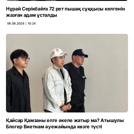
Нұрай Серікбайға 72 рет пышақ сұққысы келгенін
жазған адам ұсталды
06.08.2026 ∣ 10:24
Қайсар Қамзаны елге әкеле жатыр ма? Атышулы
Блогер Виетнам әуежайында көзге түсті