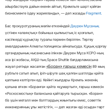
айырбастауға дайын екенін айтып, Кремльге шарт қойған
бизнесменге іздеу жарияланды», — деп жазады
Fragment.
Бас прокуротураның мәлім еткеніндей
Дәурен Мұсаның
үстінен «алаяқтық» бойынша қылмыстық іс қозғалып,
кәсіпкерді құрықтау туралы пәрмен берілген. Тергеу
амалдарымен Алматы полициясы айналысуда. Құқық қорғау
органдарының нысанасына іліккен Дәурен Мұса КСРО-ның
аса ірі жобасы, АҚШ-тың Space Shuttle бағдарламасына
«Боран» ғарыш кемесін
жауап ретінде жасалған
89 мың
рубльге сатып алып, іріп-шіруге шақ қалған шатллды қайта
қалпына келтірген еді. Кейінгі жылдары Кремль жекенің
қолына өткен «Боранға» қайта «құмартып», ғарыш кемесін
«Роскосмостың» балансына қайтаруға тырысқан. «Боран»
біз үшін металл мен болттардың жиынтығы емес, советтік
инженерияның ұлы жетістігі», — деп жазған еді осыдан төрт