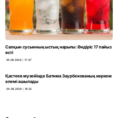
Салқын сусынның ыстық нарығы: Өндіріс 17 пайыз
өсті
05.08.2026 ∣ 17:47
Қастеев музейінде Батима Заурбекованың көркем
әлемі ашылады
04.08.2026 ∣ 16:32