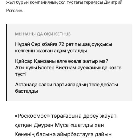
жыл бұрын компанияның сол тұстағы төрағасы Дмитрий
Роғозин.
МЫНАНЫ ДА ОҚИ КЕТІҢІЗ
Нұрай Серікбайға 72 рет пышақ сұққысы
келгенін жазған адам ұсталды
Қайсар Қамзаны елге әкеле жатыр ма?
Атышулы Блогер Виетнам әуежайында көзге
түсті
Астанада саяси партиялардың теле дебаты
басталды
«Роскосмос» төрағасына дереу жауап
қатқан Дәурен Мұса «шатлды хан
Кененің басына айырбастауға дайын