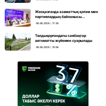
Жезқазғанда азаматтық қоғам мен
партиялардың байланысы
талқыланды
06.08.2026 ∣ 17:39
Талдықорғандағы саябақтар
автоматты жүйемен суарылады
06.08.2026 ∣ 10:56