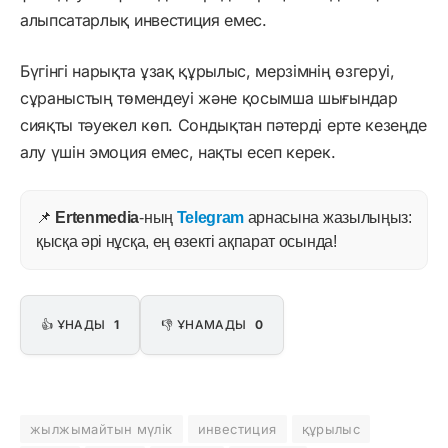
алыпсатарлық инвестиция емес.
Бүгінгі нарықта ұзақ құрылыс, мерзімнің өзгеруі,
сұраныстың төмендеуі және қосымша шығындар
сияқты тәуекел көп. Сондықтан пәтерді ерте кезеңде
алу үшін эмоция емес, нақты есеп керек.
📌
Ertenmedia
-ның
Telegram
арнасына жазылыңыз:
қысқа әрі нұсқа, ең өзекті ақпарат осында!
👍 ҰНАДЫ
1
👎 ҰНАМАДЫ
0
жылжымайтын мүлік
инвестиция
құрылыс