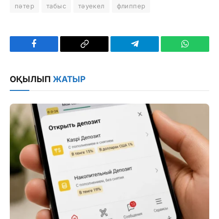
пәтер
табыс
тәуекел
флиппер
Facebook
Copy
Telegram
WhatsAp
Link
ОҚЫЛЫП
ЖАТЫР