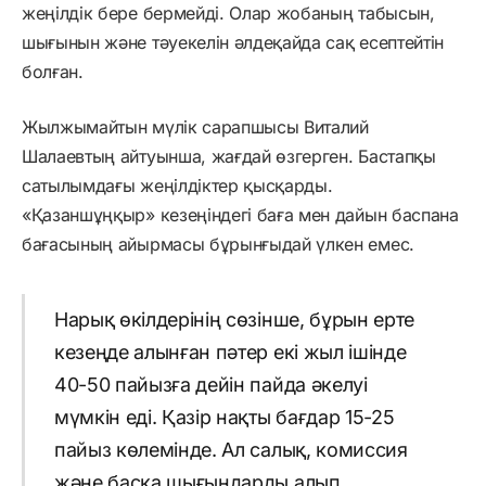
жеңілдік бере бермейді. Олар жобаның табысын,
шығынын және тәуекелін әлдеқайда сақ есептейтін
болған.
Жылжымайтын мүлік сарапшысы Виталий
Шалаевтың айтуынша, жағдай өзгерген. Бастапқы
сатылымдағы жеңілдіктер қысқарды.
«Қазаншұңқыр» кезеңіндегі баға мен дайын баспана
бағасының айырмасы бұрынғыдай үлкен емес.
Нарық өкілдерінің сөзінше, бұрын ерте
кезеңде алынған пәтер екі жыл ішінде
40-50 пайызға дейін пайда әкелуі
мүмкін еді. Қазір нақты бағдар 15-25
пайыз көлемінде. Ал салық, комиссия
және басқа шығындарды алып