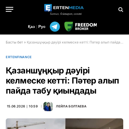
Қаз
|
Рус
Басты бет
»
Қазаншұңқыр дәуірі келмеске кетті: Пәтер алып пайда табу қиындады
ERTENFINANCE
Қазаншұңқыр дәуірі
келмеске кетті: Пәтер алып
пайда табу қиындады
15.06.2026 ∣ 10:59
ЛЕЙЛА БОЛТАЕВА