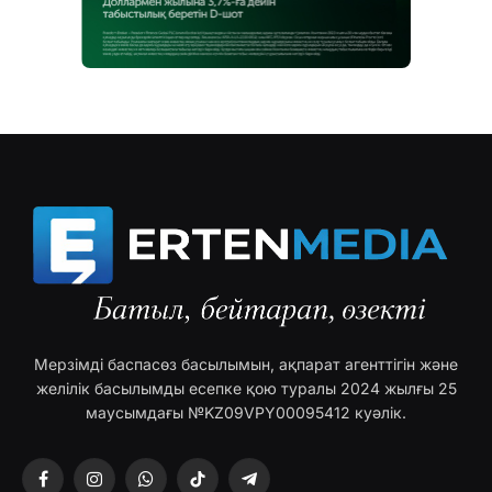
Мерзімді баспасөз басылымын, ақпарат агенттігін және
желілік басылымды есепке қою туралы 2024 жылғы 25
маусымдағы №KZ09VPY00095412 куәлік.
Facebook
Instagram
WhatsApp
TikTok
Telegram