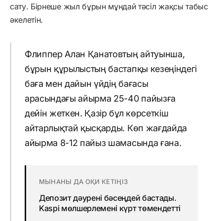
сату. Бірнеше жыл бұрын мұндай тәсіл жақсы табыс
әкелетін.
Флиппер Алан Қанатовтың айтуынша,
бұрын құрылыстың бастапқы кезеңіндегі
баға мен дайын үйдің бағасы
арасындағы айырма 25-40 пайызға
дейін жеткен. Қазір бұл көрсеткіш
айтарлықтай қысқарды. Көп жағдайда
айырма 8-12 пайыз шамасында ғана.
МЫНАНЫ ДА ОҚИ КЕТІҢІЗ
Депозит дәурені бәсеңдей бастады.
Kaspi мөлшерлемені күрт төмендетті