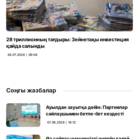
28 триллионның тағдыры: Зейнетақы инвестиция
қайда салынды
28.07.2026 ∣ 09:04
Соңғы жазбалар
Ауылдан зауытқа дейін: Партиялар
сайлаушымен бетпе-бет кездесті
07.08.2026 ∣ 16:12
Өз сайлау учаскеңізді онлайн қалай