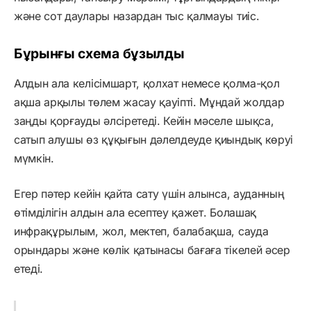
және сот даулары назардан тыс қалмауы тиіс.
Бұрынғы схема бұзылды
Алдын ала келісімшарт, қолхат немесе қолма-қол
ақша арқылы төлем жасау қауіпті. Мұндай жолдар
заңды қорғауды әлсіретеді. Кейін мәселе шықса,
сатып алушы өз құқығын дәлелдеуде қиындық көруі
мүмкін.
Егер пәтер кейін қайта сату үшін алынса, ауданның
өтімділігін алдын ала есептеу қажет. Болашақ
инфрақұрылым, жол, мектеп, балабақша, сауда
орындары және көлік қатынасы бағаға тікелей әсер
етеді.