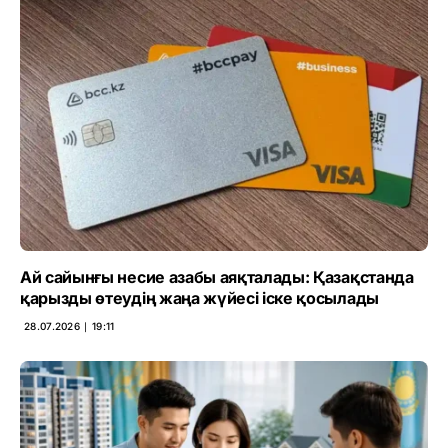
Ай сайынғы несие азабы аяқталады: Қазақстанда
қарызды өтеудің жаңа жүйесі іске қосылады
28.07.2026 ∣ 19:11