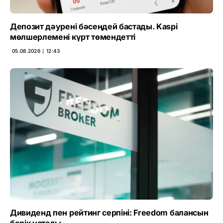
Депозит дәурені бәсеңдей бастады. Kaspi
мөлшерлемені күрт төмендетті
05.08.2026 ∣ 12:43
Дивиденд пен рейтинг серпіні: Freedom балансын
берік ұстады