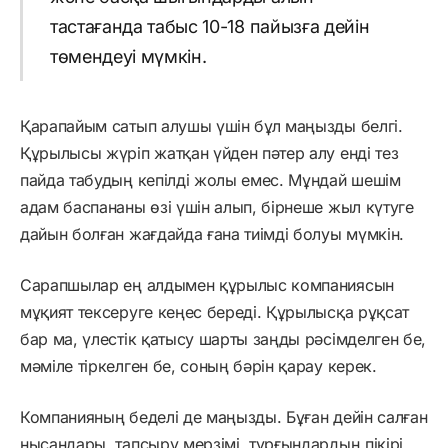
тастағанда табыс 10-18 пайызға дейін
төмендеуі мүмкін.
Қарапайым сатып алушы үшін бұл маңызды белгі.
Құрылысы жүріп жатқан үйден пәтер алу енді тез
пайда табудың кепілді жолы емес. Мұндай шешім
адам баспананы өзі үшін алып, бірнеше жыл күтуге
дайын болған жағдайда ғана тиімді болуы мүмкін.
Сарапшылар ең алдымен құрылыс компаниясын
мұқият тексеруге кеңес береді. Құрылысқа рұқсат
бар ма, үлестік қатысу шарты заңды рәсімделген бе,
мәміле тіркелген бе, соның бәрін қарау керек.
Компанияның беделі де маңызды. Бұған дейін салған
нысандары, тапсыру мерзімі, тұрғындардың пікірі