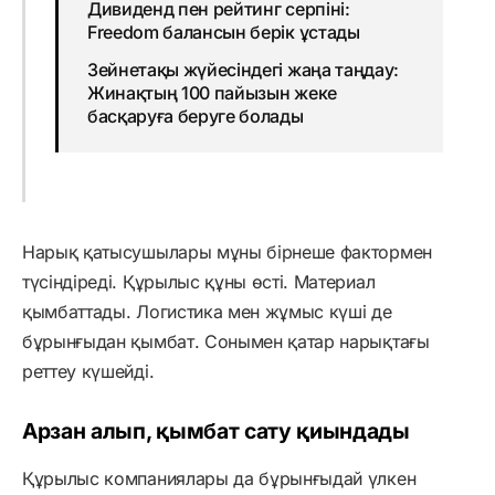
Дивиденд пен рейтинг серпіні:
Freedom балансын берік ұстады
Зейнетақы жүйесіндегі жаңа таңдау:
Жинақтың 100 пайызын жеке
басқаруға беруге болады
Нарық қатысушылары мұны бірнеше фактормен
түсіндіреді. Құрылыс құны өсті. Материал
қымбаттады. Логистика мен жұмыс күші де
бұрынғыдан қымбат. Сонымен қатар нарықтағы
реттеу күшейді.
Арзан алып, қымбат сату қиындады
Құрылыс компаниялары да бұрынғыдай үлкен