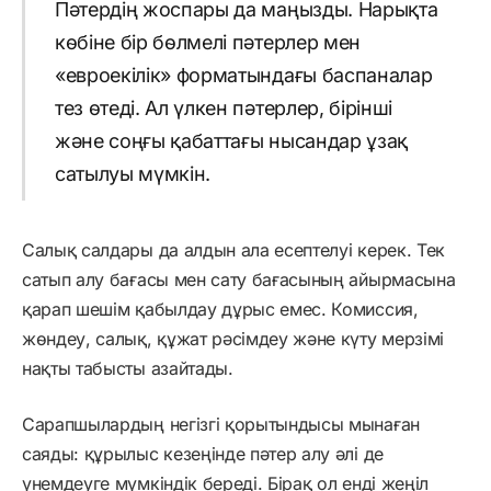
Пәтердің жоспары да маңызды. Нарықта
көбіне бір бөлмелі пәтерлер мен
«евроекілік» форматындағы баспаналар
тез өтеді. Ал үлкен пәтерлер, бірінші
және соңғы қабаттағы нысандар ұзақ
сатылуы мүмкін.
Салық салдары да алдын ала есептелуі керек. Тек
сатып алу бағасы мен сату бағасының айырмасына
қарап шешім қабылдау дұрыс емес. Комиссия,
жөндеу, салық, құжат рәсімдеу және күту мерзімі
нақты табысты азайтады.
Сарапшылардың негізгі қорытындысы мынаған
саяды: құрылыс кезеңінде пәтер алу әлі де
үнемдеуге мүмкіндік береді. Бірақ ол енді жеңіл