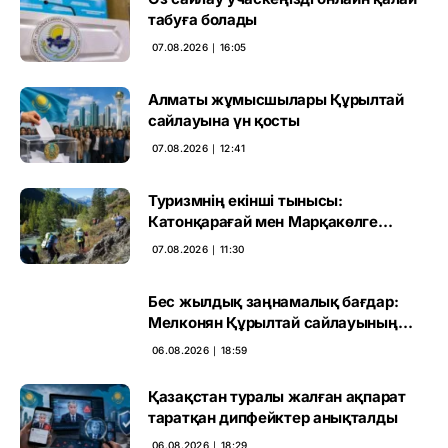
табуға болады
07.08.2026 ∣ 16:05
Алматы жұмысшылары Құрылтай
сайлауына үн қосты
07.08.2026 ∣ 12:41
Туризмнің екінші тынысы:
Катонқарағай мен Марқакөлге
инвестиция не береді
07.08.2026 ∣ 11:30
Бес жылдық заңнамалық бағдар:
Мелконян Құрылтай сайлауының
маңызын бағалады
06.08.2026 ∣ 18:59
Қазақстан туралы жалған ақпарат
таратқан дипфейктер анықталды
06.08.2026 ∣ 18:29