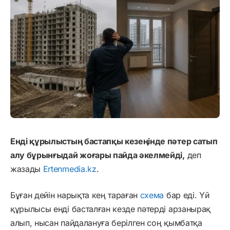
Енді құрылыстың бастапқы кезеңінде пәтер сатып
алу бұрынғыдай жоғары пайда әкелмейді,
деп
жазады
Ertenmedia.kz
.
Бұған дейін нарықта кең тараған
схема
бар еді. Үй
құрылысы енді басталған кезде пәтерді арзанырақ
алып, нысан пайдалануға берілген соң қымбатқа