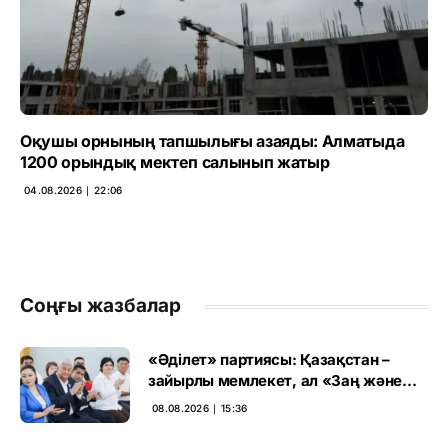
Оқушы орнының тапшылығы азаяды: Алматыда
1200 орындық мектеп салынып жатыр
04.08.2026 ∣ 22:06
Соңғы жазбалар
«Әділет» партиясы: Қазақстан –
зайырлы мемлекет, ал «Заң және
тәртіп» қағидаты баршаға міндетті
08.08.2026 ∣ 15:36