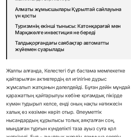
Алматы жұмысшылары Құрылтай сайлауына
үн қосты
Туризмнің екінші тынысы: Катонқарағай мен
Марқакөлге инвестиция не береді
Талдықорғандағы саябақтар автоматты
жүйемен суарылады
Жалпы алғанда, Келестегі бұл бастама мемлекетке
қайтарылған активтердің ел игілігіне дұрыс
жұмсалып жатқанын дәлелдейді. Бұған дейін мұндай
қаражаттың қайтарылуы көбіне қоғамдық пікірде
күмән тудырып келсе, енді оның нақты нәтижесін
халық өз көзімен көріп отыр. Әлеуметтік
нысандардың құрылысы толық аяқталған соң,
мыңдаған тұрғын күнделікті таза ауыз суға қол
жеткізеді. Бұл – ауылдық жердің дамуына серпін