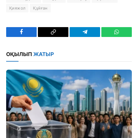
Қияжол
Құйған
Facebook
Copy
Telegram
WhatsAp
Link
ОҚЫЛЫП
ЖАТЫР