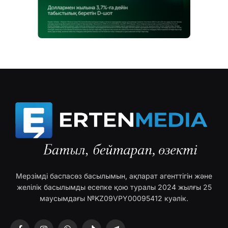
Мерзімді баспасөз басылымын, ақпарат агенттігін және
желілік басылымды есепке қою туралы 2024 жылғы 25
маусымдағы №KZ09VPY00095412 куәлік.