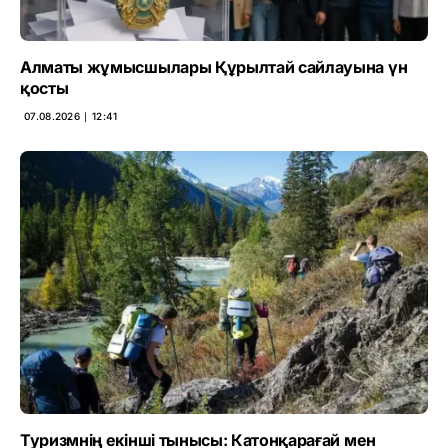
Алматы жұмысшылары Құрылтай сайлауына үн
қосты
07.08.2026 ∣ 12:41
Туризмнің екінші тынысы: Катонқарағай мен