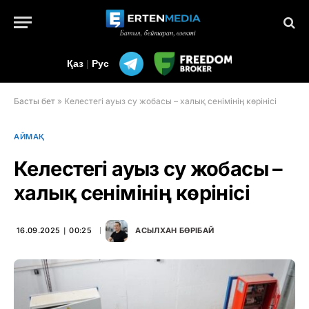
Қаз
|
Рус
Басты бет
»
Келестегі ауыз су жобасы – халық сенімінің көрінісі
АЙМАҚ
Келестегі ауыз су жобасы –
халық сенімінің көрінісі
16.09.2025 ∣ 00:25
АСЫЛХАН БӨРІБАЙ