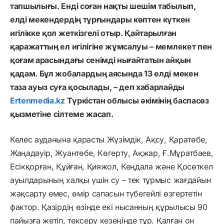
тапшылығы. Енді соған нақты шешім табылып,
елді мекендердің тұрғындары көптен күткен
игілікке қол жеткізгелі отыр. Қайтарылған
қаражаттың ел игілігіне жұмсалуы – мемлекет пен
қоғам арасындағы сенімді нығайтатын айқын
қадам. Бұл жобалардың аясында 13 елді мекен
таза ауыз суға қосылады, – деп хабарлайды
Ertenmedia.kz
Түркістан облысы әкімінің баспасөз
қызметіне сілтеме жасап.
Келес ауданына қарасты Жүзімдік, Ақсу, Қаратөбе,
Жаңадәуір, Жуантөбе, Көгерту, Ақжар, Ғ.Мұратбаев,
Есікқорған, Құйған, Қияжол, Кеңдала және Қосөткел
ауылдарының халқы үшін су – тек тұрмыс жағдайын
жақсарту емес, өмір сапасын түбегейлі өзгертетін
фактор. Қазірдің өзінде екі нысанның құрылысы 90
пайызға жетіп, тексеру кезеңінде тұр. Қалған он