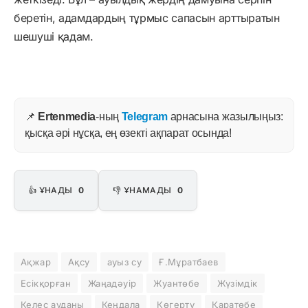
беретін, адамдардың тұрмыс сапасын арттыратын
шешуші қадам.
📌
Ertenmedia
-ның
Telegram
арнасына жазылыңыз:
қысқа әрі нұсқа, ең өзекті ақпарат осында!
👍 ҰНАДЫ
0
👎 ҰНАМАДЫ
0
Ақжар
Ақсу
ауыз су
Ғ.Мұратбаев
Есікқорған
Жаңадәуір
Жуантөбе
Жүзімдік
Келес ауданы
Кеңдала
Көгерту
Қаратөбе