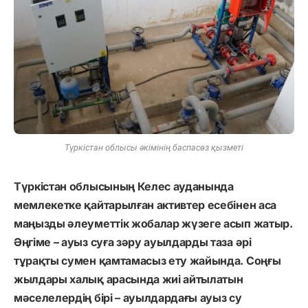
Түркістан облысы әкімінің баспасөз қызметі
Түркістан облысының Келес ауданында
мемлекетке қайтарылған активтер есебінен аса
маңызды әлеуметтік жобалар жүзеге асып жатыр.
Әңгіме – ауыз суға зәру ауылдарды таза әрі
тұрақты сумен қамтамасыз ету жайында. Соңғы
жылдары халық арасында жиі айтылатын
мәселелердің бірі – ауылдардағы ауыз су