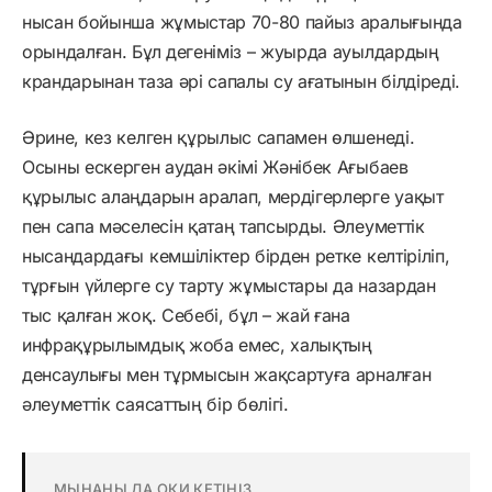
нысан бойынша жұмыстар 70-80 пайыз аралығында
орындалған. Бұл дегеніміз – жуырда ауылдардың
крандарынан таза әрі сапалы су ағатынын білдіреді.
Әрине, кез келген құрылыс сапамен өлшенеді.
Осыны ескерген аудан әкімі Жәнібек Ағыбаев
құрылыс алаңдарын аралап, мердігерлерге уақыт
пен сапа мәселесін қатаң тапсырды. Әлеуметтік
нысандардағы кемшіліктер бірден ретке келтіріліп,
тұрғын үйлерге су тарту жұмыстары да назардан
тыс қалған жоқ. Себебі, бұл – жай ғана
инфрақұрылымдық жоба емес, халықтың
денсаулығы мен тұрмысын жақсартуға арналған
әлеуметтік саясаттың бір бөлігі.
МЫНАНЫ ДА ОҚИ КЕТІҢІЗ