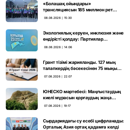
«Болашақ ойындары»
трансляциясын 185 миллион рет
көрген
08.08.2026 ∣ 15:30
Экологиялық керуен, инклюзия және
өндірісті қолдау: Партиялар
өңірлерде қандай мәселе көтерді
08.08.2026 ∣ 14:06
Грант тізімі жарияланды. 127 мың
талапкердің бәсекесінен 75 мыңы
өтті
07.08.2026 ∣ 22:07
ЮНЕСКО мәртебесі: Маңғыстаудың
киелі мұрасын қорғаудың жаңа
кезеңі басталды
07.08.2026 ∣ 19:17
Сырдариядағы су есебі цифрланады:
Орталық Азия ортақ қадамға келді