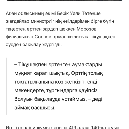
Абай облысының әкімі Берік Уәли Төтенше
жағдайлар министрлігінің өкілдерімен бірге бүгін
таңертең өрттен зардап шеккен Морозов
филиалының Соснов орманшылығына тікұшақпен
әуеден бақылау жүргізді.
– Тікұшақпен өртенген аумақтарды
мұқият қарап шықтық. Өрттің толық
тоқтатылғанына көз жеткізіп, елді
мекендерге, тұрғындарға қауіпсіз
болуын бақылауда ұстаймыз, – деді
аймақ басшысы.
Өртті сөндіру жұмыстарына 419 адам, 140-қа жуық