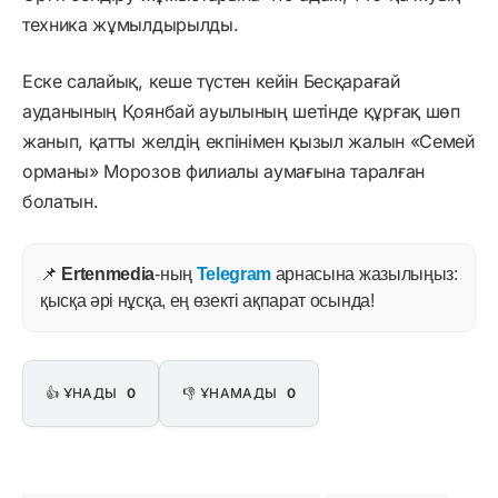
техника жұмылдырылды.
Еске салайық, кеше түстен кейін Бесқарағай
ауданының Қоянбай ауылының шетінде құрғақ шөп
жанып, қатты желдің екпінімен қызыл жалын «Семей
орманы» Морозов филиалы аумағына таралған
болатын.
📌
Ertenmedia
-ның
Telegram
арнасына жазылыңыз:
қысқа әрі нұсқа, ең өзекті ақпарат осында!
👍 ҰНАДЫ
0
👎 ҰНАМАДЫ
0