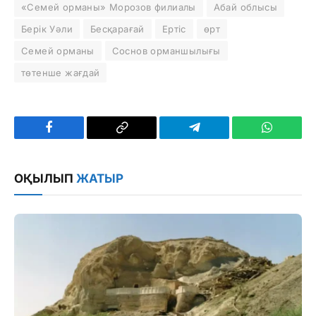
«Семей орманы» Морозов филиалы
Абай облысы
Берік Уәли
Бесқарағай
Ертіс
өрт
Семей орманы
Соснов орманшылығы
төтенше жағдай
Facebook
Copy
Telegram
WhatsAp
Link
ОҚЫЛЫП
ЖАТЫР