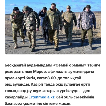
Бесқарағай ауданындағы «Семей орманы» табиғи
резерватының Морозов филиалы аумағындағы
орман өрті бүгін, сағат 8.00-де толықтай
оқшауланды. Қазіргі таңда оқшауланған өртті
толық сөндіру жұмыстары жүргізілуде, – деп
хабарлайды
Ertenmedia.kz
бай облысы әкімінің
баспасөз қызметіне сілтеме жасап.