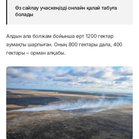
Өз сайлау учаскеңізді онлайн қалай табуға
болады
Алдын ала болжам бойынша өрт 1200 гектар
аумақты шарпыған. Оның 800 гектары дала, 400
гектары – орман алқабы.