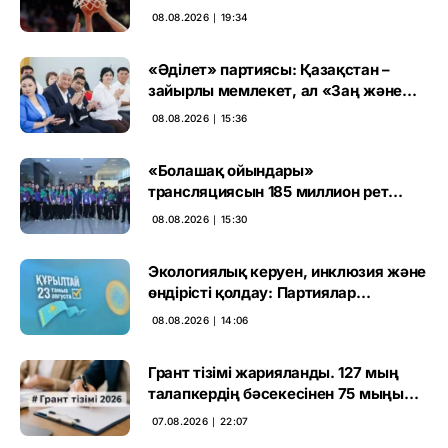
08.08.2026 ∣ 19:34
«Әділет» партиясы: Қазақстан –
зайырлы мемлекет, ал «Заң және
тәртіп» қағидаты баршаға міндетті
08.08.2026 ∣ 15:36
«Болашақ ойындары»
трансляциясын 185 миллион рет
көрген
08.08.2026 ∣ 15:30
Экологиялық керуен, инклюзия және
өндірісті қолдау: Партиялар
өңірлерде қандай мәселе көтерді
08.08.2026 ∣ 14:06
Грант тізімі жарияланды. 127 мың
талапкердің бәсекесінен 75 мыңы
өтті
07.08.2026 ∣ 22:07