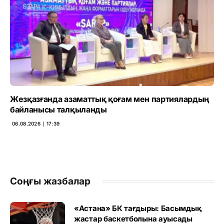
Жезқазғанда азаматтық қоғам мен партиялардың
байланысы талқыланды
06.08.2026 ∣ 17:39
Соңғы жазбалар
«Астана» БК тағдыры: Басымдық
жастар баскетболына ауысады