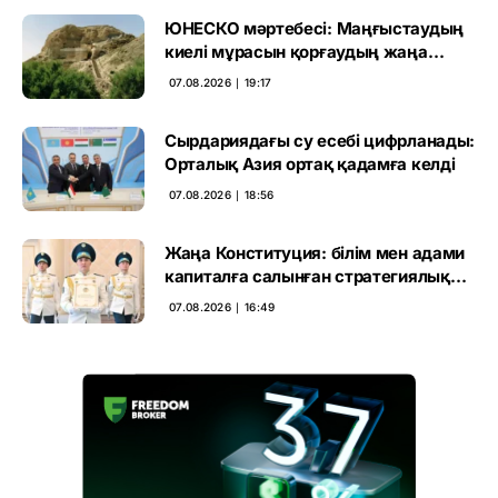
ЮНЕСКО мәртебесі: Маңғыстаудың
киелі мұрасын қорғаудың жаңа
кезеңі басталды
07.08.2026 ∣ 19:17
Сырдариядағы су есебі цифрланады:
Орталық Азия ортақ қадамға келді
07.08.2026 ∣ 18:56
Жаңа Конституция: білім мен адами
капиталға салынған стратегиялық
негіз
07.08.2026 ∣ 16:49