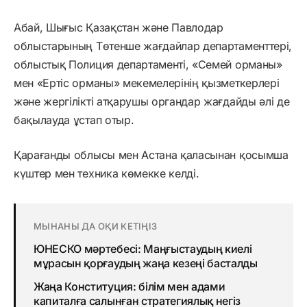
Абай, Шығыс Қазақстан және Павлодар
облыстарының Төтенше жағдайлар департаменттері,
облыстық Полиция департаменті, «Семей орманы»
мен «Ертіс орманы» мекемелерінің қызметкерлері
және жергілікті атқарушы органдар жағдайды әлі де
бақылауда ұстап отыр.
Қарағанды облысы мен Астана қаласынан қосымша
күштер мен техника көмекке келді.
МЫНАНЫ ДА ОҚИ КЕТІҢІЗ
ЮНЕСКО мәртебесі: Маңғыстаудың киелі
мұрасын қорғаудың жаңа кезеңі басталды
Жаңа Конституция: білім мен адами
капиталға салынған стратегиялық негіз