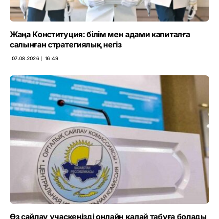
Жаңа Конституция: білім мен адами капиталға
салынған стратегиялық негіз
07.08.2026 ∣ 16:49
Өз сайлау учаскеңізді онлайн қалай табуға болады