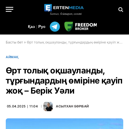
Қаз
|
Рус
Басты бет
»
Өрт толық оқшауланды, тұрғындардың өміріне қауіп жоқ – Берік Уәли
АЙМАҚ
Өрт толық оқшауланды,
тұрғындардың өміріне қауіп
жоқ – Берік Уәли
05.04.2025 ∣ 11:04
АСЫЛХАН БӨРІБАЙ