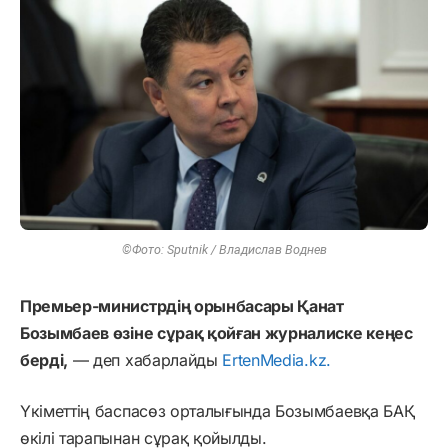
©Фото: Sputnik / Владислав Воднев
Премьер-министрдің орынбасары Қанат
Бозымбаев өзіне сұрақ қойған журналиске кеңес
берді,
— деп хабарлайды
ErtenMedia.kz.
Үкіметтің баспасөз орталығында Бозымбаевқа БАҚ
өкілі тарапынан сұрақ қойылды.