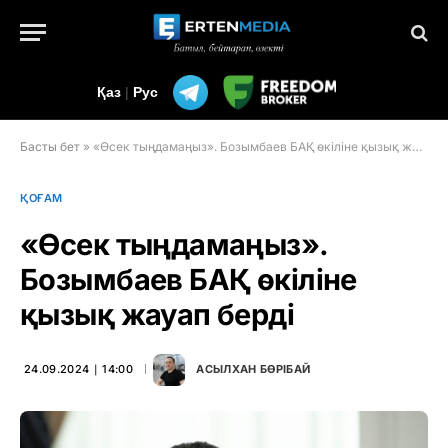
Қаз
|
Рус
Басты бет
»
«Өсек тыңдамаңыз». Бозымбаев БАҚ өкіліне қызық жауап берді
ҚОҒАМ
«Өсек тыңдамаңыз».
Бозымбаев БАҚ өкіліне
қызық жауап берді
24.09.2024 ∣ 14:00
АСЫЛХАН БӨРІБАЙ