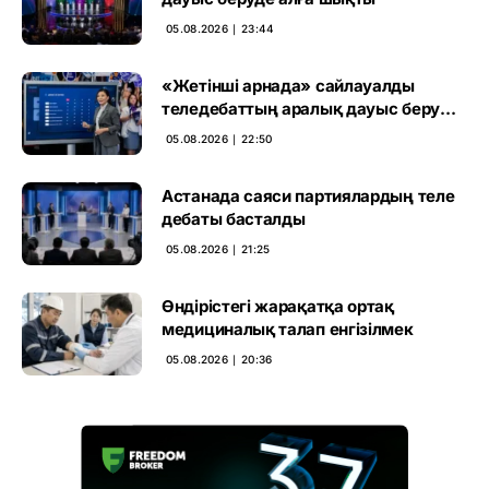
05.08.2026 ∣ 23:44
«Жетінші арнада» сайлауалды
теледебаттың аралық дауыс беру
нәтижесі жарияланды
05.08.2026 ∣ 22:50
Астанада саяси партиялардың теле
дебаты басталды
05.08.2026 ∣ 21:25
Өндірістегі жарақатқа ортақ
медициналық талап енгізілмек
05.08.2026 ∣ 20:36