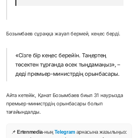
Бозымбаев сұраққа жауап бермей, кеңес берді.
«Сізге бір кеңес берейін. Таңертең
төсектен тұрғанда өсек тыңдамаңыз», –
деді премьер-министрдің орынбасары.
Айта кетейік, Қанат Бозымбаев биыл 31 наурызда
премьер-министрдің орынбасары болып
тағайындалды.
📌
Ertenmedia
-ның
Telegram
арнасына жазылыңыз: