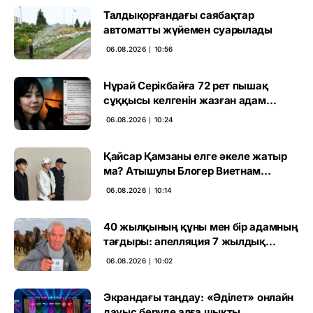
Талдықорғандағы саябақтар
автоматты жүйемен суарылады
06.08.2026 ∣ 10:56
Нұрай Серікбайға 72 рет пышақ
сұққысы келгенін жазған адам
ұсталды
06.08.2026 ∣ 10:24
Қайсар Қамзаны елге әкеле жатыр
ма? Атышулы Блогер Виетнам
әуежайында көзге түсті
06.08.2026 ∣ 10:14
40 жылқының құны мен бір адамның
тағдыры: апелляция 7 жылдық
үкімді бұзды
06.08.2026 ∣ 10:02
Экрандағы таңдау: «Әділет» онлайн
дауыс беруде алға шықты