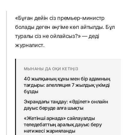
«Бұған дейін сіз премьер-министр
болады деген әңгіме көп айтылды. Бұл
туралы сіз не ойлайсыз?» — деді
журналист.
МЫНАНЫ ДА ОҚИ КЕТІҢІЗ
40 жылқының құны мен бір адамның
тағдыры: апелляция 7 жылдық үкімді
бұзды
Экрандағы таңдау: «Әділет» онлайн
дауыс беруде алға шықты
«Жетінші арнада» сайлауалды
теледебаттың аралық дауыс беру
нәтижесі жарияланды