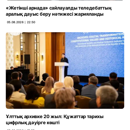
«Жетінші арнада» сайлауалды теледебаттың
аралық дауыс беру нәтижесі жарияланды
05.08.2026 ∣ 22:50
Ұлттық архивке 20 жыл: Құжаттар тарихы
цифрлық дәуірге көшті