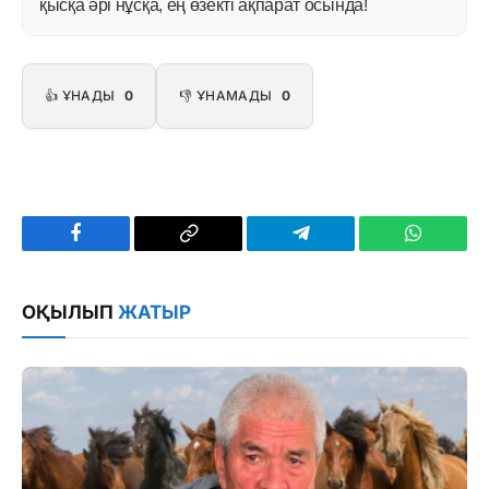
қысқа әрі нұсқа, ең өзекті ақпарат осында!
👍 ҰНАДЫ
0
👎 ҰНАМАДЫ
0
Facebook
Copy
Telegram
WhatsAp
Link
ОҚЫЛЫП
ЖАТЫР