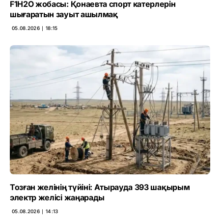
F1H2O жобасы: Қонаевта спорт катерлерін
шығаратын зауыт ашылмақ
05.08.2026 ∣ 18:15
Тозған желінің түйіні: Атырауда 393 шақырым
электр желісі жаңарады
05.08.2026 ∣ 14:13