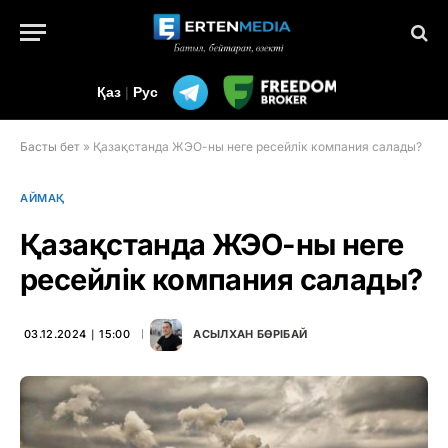
Қаз
|
Рус
Басты бет
»
Қазақстанда ЖЭО-ны неге ресейлік компания салады?
АЙМАҚ
Қазақстанда ЖЭО-ны неге
ресейлік компания салады?
03.12.2024 ∣ 15:00
АСЫЛХАН БӨРІБАЙ