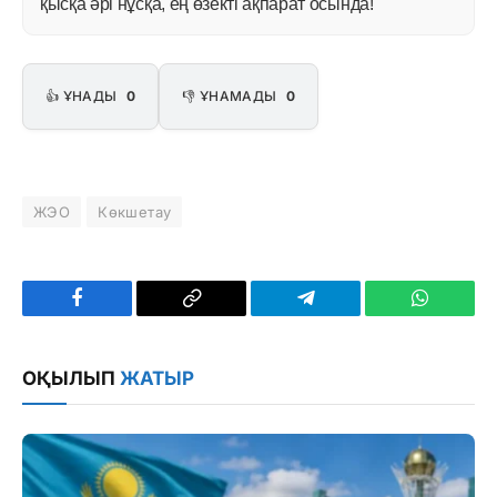
қысқа әрі нұсқа, ең өзекті ақпарат осында!
👍 ҰНАДЫ
0
👎 ҰНАМАДЫ
0
ЖЭО
Көкшетау
Facebook
Copy
Telegram
WhatsAp
Link
ОҚЫЛЫП
ЖАТЫР