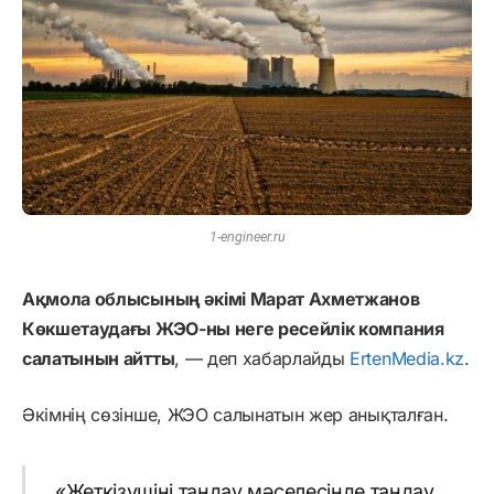
1-engineer.ru
Ақмола облысының әкімі Марат Ахметжанов
Көкшетаудағы ЖЭО-ны неге ресейлік компания
салатынын айтты
, — деп хабарлайды
ErtenMedia.kz
.
Әкімнің сөзінше, ЖЭО салынатын жер анықталған.
«Жеткізушіні таңдау мәселесінде таңдау