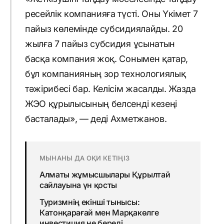
ресейлік компанияға түсті. Оны Үкімет 7
пайыз көлемінде субсидиялайды. 20
жылға 7 пайыз субсидия ұсынатын
басқа компания жоқ. Сонымен қатар,
бұл компанияның зор технологиялық
тәжірибесі бар. Келісім жасалды. Жазда
ЖЭО құрылысының белсенді кезеңі
басталады», — деді Ахметжанов.
МЫНАНЫ ДА ОҚИ КЕТІҢІЗ
Алматы жұмысшылары Құрылтай
сайлауына үн қосты
Туризмнің екінші тынысы:
Катонқарағай мен Марқакөлге
инвестиция не береді