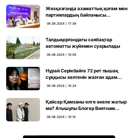
Жезқазғанда азаматтық қоғам мен
партиялардың байланысы
талқыланды
06.08.2026 ∣ 17:39
Талдықорғандағы саябақтар
автоматты жүйемен суарылады
06.08.2026 ∣ 10:56
Нұрай Серікбайға 72 рет пышақ
сұққысы келгенін жазған адам
ұсталды
06.08.2026 ∣ 10:24
Қайсар Қамзаны елге әкеле жатыр
ма? Атышулы Блогер Виетнам
әуежайында көзге түсті
06.08.2026 ∣ 10:14