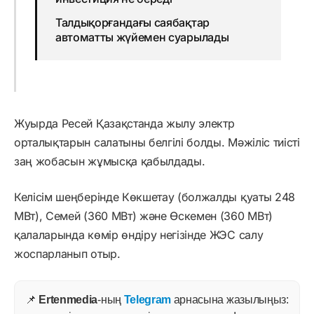
Талдықорғандағы саябақтар
автоматты жүйемен суарылады
Жуырда Ресей Қазақстанда жылу электр
орталықтарын салатыны белгілі болды. Мәжіліс тиісті
заң жобасын жұмысқа қабылдады.
Келісім шеңберінде Көкшетау (болжалды қуаты 248
МВт), Семей (360 МВт) және Өскемен (360 МВт)
қалаларында көмір өндіру негізінде ЖЭС салу
жоспарланып отыр.
📌
Ertenmedia
-ның
Telegram
арнасына жазылыңыз: