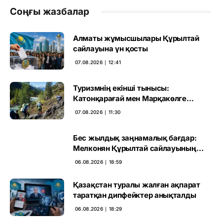
Соңғы жазбалар
Алматы жұмысшылары Құрылтай
сайлауына үн қосты
07.08.2026 ∣ 12:41
Туризмнің екінші тынысы:
Катонқарағай мен Марқакөлге
инвестиция не береді
07.08.2026 ∣ 11:30
Бес жылдық заңнамалық бағдар:
Мелконян Құрылтай сайлауының
маңызын бағалады
06.08.2026 ∣ 18:59
Қазақстан туралы жалған ақпарат
таратқан дипфейктер анықталды
06.08.2026 ∣ 18:29