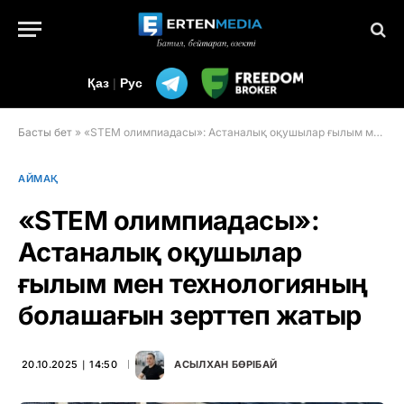
Қаз
|
Рус
Басты бет
»
«STEM олимпиадасы»: Астаналық оқушылар ғылым мен технологияның болашағын зерттеп жатыр
АЙМАҚ
«STEM олимпиадасы»:
Астаналық оқушылар
ғылым мен технологияның
болашағын зерттеп жатыр
20.10.2025 ∣ 14:50
АСЫЛХАН БӨРІБАЙ