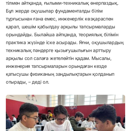
тілмен айтқанда, ғылыми-техникалық өнерпаздық.
Бұл жерде оқушылар фундаменталды білім
тұрғысынан ғана емес, инженерлік көзқараспен
қарап, шешім қабылдау арқылы тапсырмаларды
орындайды. Былайша айтқанда, теориялық білімін
практика жүзінде іске асырады. Яғни, оқушылардың
техникалық пәндерге қызығушылығын арттыру
арқылы сол салаға жетелейтін қадам. Мысалы,
инженерия тапсырмаларын орындаған кезде
қатысушы физиканың заңдылықтарын қолданып
отырады, – деді ол.