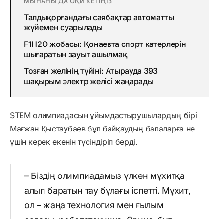
МЫНАНЫ ДА ОҚИ КЕТІҢІЗ
Талдықорғандағы саябақтар автоматты
жүйемен суарылады
F1H2O жобасы: Қонаевта спорт катерлерін
шығаратын зауыт ашылмақ
Тозған желінің түйіні: Атырауда 393
шақырым электр желісі жаңарады
STEM олимпиадасын ұйымдастырушылардың бірі
Мағжан Қыстаубаев бұл байқаудың балаларға не
үшін керек екенін түсіндіріп берді.
– Біздің олимпиадамыз үлкен мұхитқа
алып баратын тау бұлағы іспетті. Мұхит,
ол – жаңа технология мен ғылым