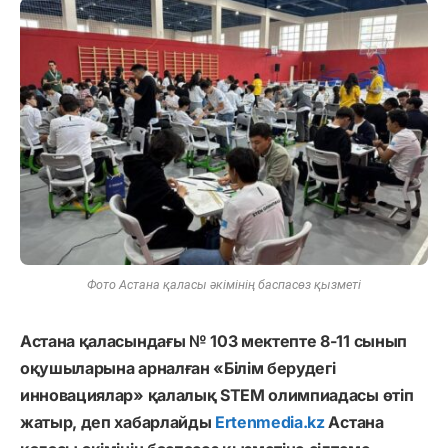
Фото Астана қаласы әкімінің баспасөз қызметі
Астана қаласындағы № 103 мектепте 8-11 сынып
оқушыларына арналған «Білім берудегі
инновациялар» қалалық STEM олимпиадасы өтіп
жатыр, деп хабарлайды
Ertenmedia.kz
Астана