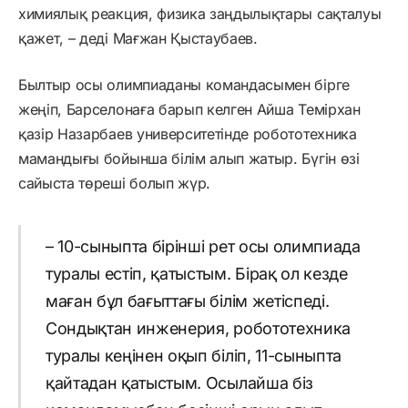
химиялық реакция, физика заңдылықтары сақталуы
қажет, – деді Мағжан Қыстаубаев.
Былтыр осы олимпиаданы командасымен бірге
жеңіп, Барселонаға барып келген Айша Темірхан
қазір Назарбаев университетінде робототехника
мамандығы бойынша білім алып жатыр. Бүгін өзі
сайыста төреші болып жүр.
– 10-сыныпта бірінші рет осы олимпиада
туралы естіп, қатыстым. Бірақ ол кезде
маған бұл бағыттағы білім жетіспеді.
Сондықтан инженерия, робототехника
туралы кеңінен оқып біліп, 11-сыныпта
қайтадан қатыстым. Осылайша біз