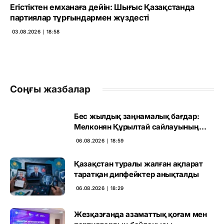
Егістіктен емханаға дейін: Шығыс Қазақстанда
партиялар тұрғындармен жүздесті
03.08.2026 ∣ 18:58
Соңғы жазбалар
Бес жылдық заңнамалық бағдар:
Мелконян Құрылтай сайлауының
маңызын бағалады
06.08.2026 ∣ 18:59
Қазақстан туралы жалған ақпарат
таратқан дипфейктер анықталды
06.08.2026 ∣ 18:29
Жезқазғанда азаматтық қоғам мен