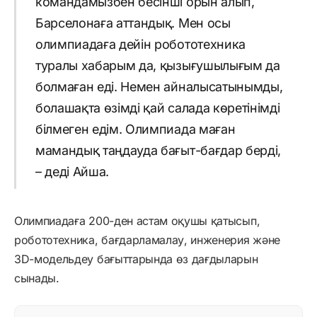
командамызбен бесінші орын алып,
Барселонаға аттандық. Мен осы
олимпиадаға дейін робототехника
туралы хабарым да, қызығушылығым да
болмаған еді. Немен айналысатынымды,
болашақта өзімді қай салада көретінімді
білмеген едім. Олимпиада маған
мамандық таңдауда бағыт-бағдар берді,
– деді Айша.
Олимпиадаға 200-ден астам оқушы қатысып,
робототехника, бағдарламалау, инженерия және
3D-модельдеу бағыттарында өз дағдыларын
сынады.