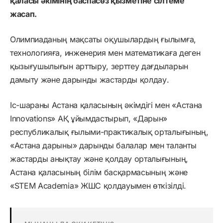
қаласы әкімінің баспасөз қызметіне сілтеме
жасап.
Олимпиаданың мақсаты оқушылардың ғылымға,
технологияға, инженерия мен математикаға деген
қызығушылығын арттыру, зерттеу дағдыларын
дамыту және дарынды жастарды қолдау.
Іс-шараны Астана қаласының әкімдігі мен «Aстана
Innovations» АҚ ұйымдастырып, «Дарын»
республикалық ғылыми-практикалық орталығының,
«Астана дарыны» дарынды балалар мен таланты
жастарды анықтау және қолдау орталығының,
Астана қаласының білім басқармасының және
«STEM Academia» ЖШС қолдауымен өткізілді.