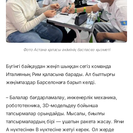
Фото Астана қаласы әкімінің баспасөз қызметі
Бүгінгі байқаудан жеңіп шыққан сегіз команда
Италияның Рим қаласына барады. Ал былтырғы
жеңімпаздар Барселонаға барып келді.
– Балалар бағдарламалау, инженерлік механика,
робототехника, 3D-модельдеу бойынша
тапсырмалар орындайды. Мысалы, биылғы
тапсырмалардың бірі — ұшатын ракета жасау. Яғни
А нүктесінен В нүктесіне жетуі керек. Ол жерде