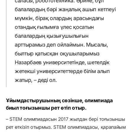
саласы, робототехника. Әрине, бұл
балалардың бәрі жаңалық ашып кетпеуі
мүмкін, бірақ олардың арасындағы
отандық ғылымға үлес қосатын
балалардың қызығушылығын
арттырамыз деп ойлаймын. Мысалы,
былтыр қатысқан оқушыларымыз
Назарбаев университетінде, шетелдік
жетекші университеттерде білім алып
жатыр, – деді ол.
Ұйымдастырушының сөзінше, олимпиада
биыл тоғызыншы рет өтіп отыр.
– STEM олимпиадасын 2017 жылдан бері тоғызыншы
рет өткізіп отырмыз. STEM олимпиадасы, қарапайым