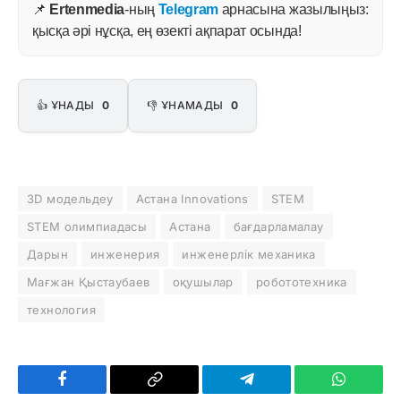
📌
Ertenmedia
-ның
Telegram
арнасына жазылыңыз:
қысқа әрі нұсқа, ең өзекті ақпарат осында!
👍 ҰНАДЫ
0
👎 ҰНАМАДЫ
0
3D модельдеу
Aстана Innovations
STEM
STEM олимпиадасы
Астана
бағдарламалау
Дарын
инженерия
инженерлік механика
Мағжан Қыстаубаев
оқушылар
робототехника
технология
Facebook
Copy
Telegram
WhatsAp