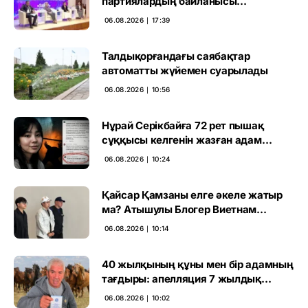
партиялардың байланысы
талқыланды
06.08.2026 ∣ 17:39
Талдықорғандағы саябақтар
автоматты жүйемен суарылады
06.08.2026 ∣ 10:56
Нұрай Серікбайға 72 рет пышақ
сұққысы келгенін жазған адам
ұсталды
06.08.2026 ∣ 10:24
Қайсар Қамзаны елге әкеле жатыр
ма? Атышулы Блогер Виетнам
әуежайында көзге түсті
06.08.2026 ∣ 10:14
40 жылқының құны мен бір адамның
тағдыры: апелляция 7 жылдық
үкімді бұзды
06.08.2026 ∣ 10:02