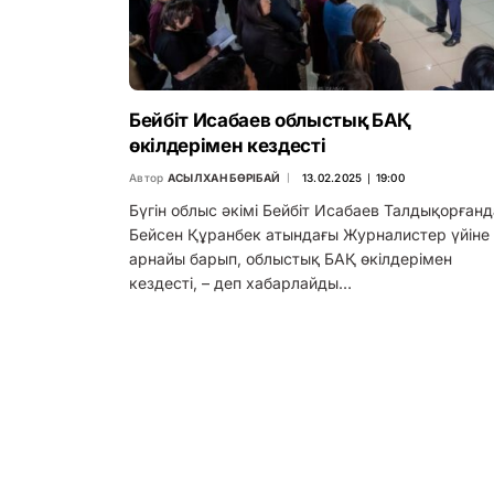
Бейбіт Исабаев облыстық БАҚ
өкілдерімен кездесті
Автор
АСЫЛХАН БӨРІБАЙ
13.02.2025 ∣ 19:00
Бүгін облыс әкімі Бейбіт Исабаев Талдықорған
Бейсен Құранбек атындағы Журналистер үйіне
арнайы барып, облыстық БАҚ өкілдерімен
кездесті, – деп хабарлайды…