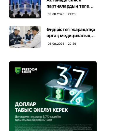
партиялардың теле
дебаты басталды
05.08.2026 ∣ 21:25
Өндірістегі жарақатқа
ортақ медициналық
талап енгізілмек
05.08.2026 ∣ 20:36