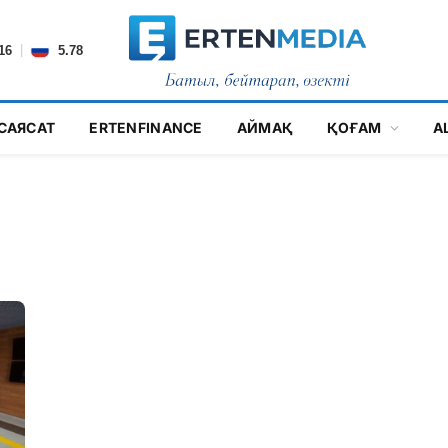
|
16
5.78
САЯСАТ
ERTENFINANCE
АЙМАҚ
ҚОҒАМ
А