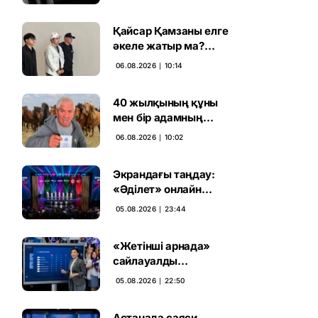
ұсталды
Қайсар Қамзаны елге
әкеле жатыр ма?
Атышулы Блогер
06.08.2026 ∣ 10:14
Виетнам әуежайында
көзге түсті
40 жылқының құны
мен бір адамның
тағдыры: апелляция 7
06.08.2026 ∣ 10:02
жылдық үкімді бұзды
Экрандағы таңдау:
«Әділет» онлайн
дауыс беруде алға
05.08.2026 ∣ 23:44
шықты
«Жетінші арнада»
сайлауалды
теледебаттың аралық
05.08.2026 ∣ 22:50
дауыс беру нәтижесі
жарияланды
Астанада саяси