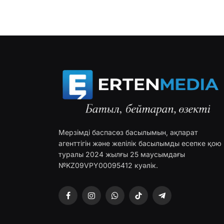
Мерзімді баспасөз басылымын, ақпарат
агенттігін және желілік басылымды есепке қою
туралы 2024 жылғы 25 маусымдағы
№KZ09VPY00095412 куәлік.
Facebook
Instagram
WhatsApp
TikTok
Telegram