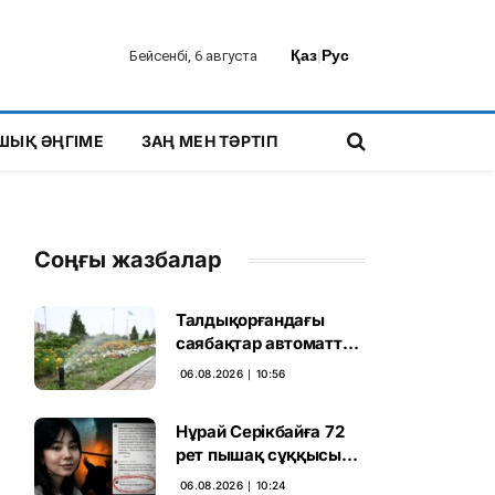
Қаз
|
Рус
Бейсенбі, 6 августа
ШЫҚ ӘҢГІМЕ
ЗАҢ МЕН ТӘРТІП
Соңғы жазбалар
Талдықорғандағы
саябақтар автоматты
жүйемен суарылады
06.08.2026 ∣ 10:56
Нұрай Серікбайға 72
рет пышақ сұққысы
келгенін жазған адам
06.08.2026 ∣ 10:24