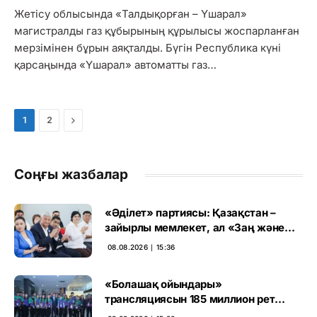
Жетісу облысында «Талдықорған – Үшарал»
магистралды газ құбырының құрылысы жоспарланған
мерзімінен бұрын аяқталды. Бүгін Республика күні
қарсаңында «Үшарал» автоматты газ…
Next
1
2
Соңғы жазбалар
«Әділет» партиясы: Қазақстан –
зайырлы мемлекет, ал «Заң және
тәртіп» қағидаты баршаға міндетті
08.08.2026 ∣ 15:36
«Болашақ ойындары»
трансляциясын 185 миллион рет
көрген