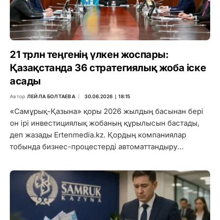
21 трлн теңгенің үлкен жоспары:
Қазақстанда 36 стратегиялық жоба іске
асады
Автор
ЛЕЙЛА БОЛТАЕВА
30.06.2026 ∣ 18:15
«Самұрық-Қазына» қоры 2026 жылдың басынан бері
он ірі инвестициялық жобаның құрылысын бастады,
деп жазады Ertenmedia.kz. Қордың компаниялар
тобында бизнес-процестерді автоматтандыру…