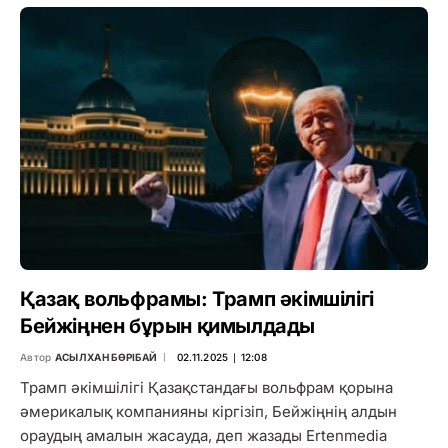
Қазақ вольфрамы: Трамп әкімшілігі
Бейжіңнен бұрын қимылдады
Автор
АСЫЛХАН БӨРІБАЙ
02.11.2025 ∣ 12:08
Трамп әкімшілігі Қазақстандағы вольфрам қорына
әмерикалық компанияны кіргізіп, Бейжіңнің алдын
ораудың амалын жасауда, деп жазады Ertenmedia