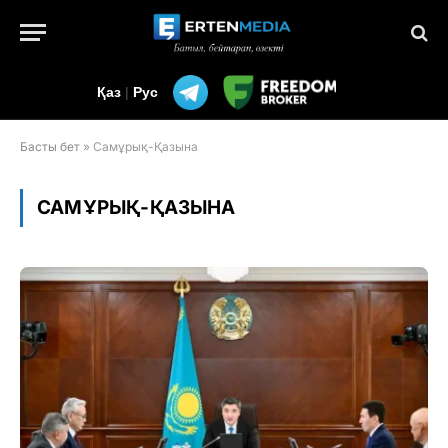
Қаз
|
Рус
Басты бет
»
Самұрық-Қазына
САМҰРЫҚ-ҚАЗЫНА