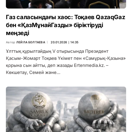
Газ саласындағы хаос: Тоқаев QazaqGaz
бен «ҚазМұнайГазды» біріктіруді
меңзеді
Автор
ЛЕЙЛА БОЛТАЕВА
20.01.2026 ∣ 14:35
Ұлттық құрылтайдың V отырысында Президент
Қасым-Жомарт Тоқаев Үкімет пен «Самұрық-Қазына»
қорына сын айтты, деп жазады Ertenmedia.kz. –
Көкшетау, Семей және…