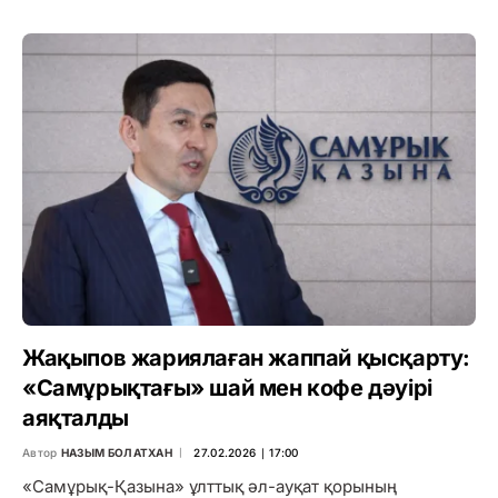
Жақыпов жариялаған жаппай қысқарту:
«Самұрықтағы» шай мен кофе дәуірі
аяқталды
Автор
НАЗЫМ БОЛАТХАН
27.02.2026 ∣ 17:00
«Самұрық-Қазына» ұлттық әл-ауқат қорының