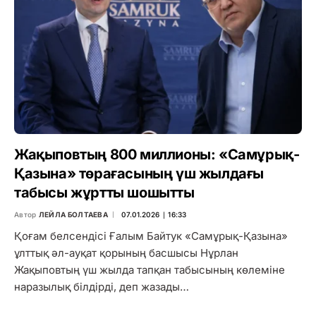
Жақыповтың 800 миллионы: «Самұрық-
Қазына» төрағасының үш жылдағы
табысы жұртты шошытты
Автор
ЛЕЙЛА БОЛТАЕВА
07.01.2026 ∣ 16:33
Қоғам белсендісі Ғалым Байтук «Самұрық-Қазына»
ұлттық әл-ауқат қорының басшысы Нұрлан
Жақыповтың үш жылда тапқан табысының көлеміне
наразылық білдірді, деп жазады…