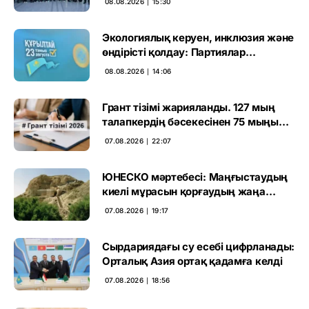
08.08.2026 ∣ 15:30
Экологиялық керуен, инклюзия және
өндірісті қолдау: Партиялар
өңірлерде қандай мәселе көтерді
08.08.2026 ∣ 14:06
Грант тізімі жарияланды. 127 мың
талапкердің бәсекесінен 75 мыңы
өтті
07.08.2026 ∣ 22:07
ЮНЕСКО мәртебесі: Маңғыстаудың
киелі мұрасын қорғаудың жаңа
кезеңі басталды
07.08.2026 ∣ 19:17
Сырдариядағы су есебі цифрланады:
Орталық Азия ортақ қадамға келді
07.08.2026 ∣ 18:56