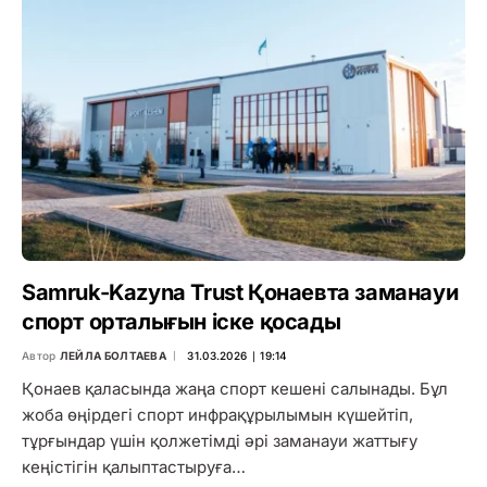
Samruk-Kazyna Trust Қонаевта заманауи
спорт орталығын іске қосады
Автор
ЛЕЙЛА БОЛТАЕВА
31.03.2026 ∣ 19:14
Қонаев қаласында жаңа спорт кешені салынады. Бұл
жоба өңірдегі спорт инфрақұрылымын күшейтіп,
тұрғындар үшін қолжетімді әрі заманауи жаттығу
кеңістігін қалыптастыруға…