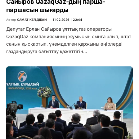
Сайыров QazaqGaz-дың парша-
паршасын шығарды
Автор
САМАТ КЕЛДІБАЙ
11.02.2026 ∣ 22:44
Депутат Ерлан Сайыров ұлттық газ операторы
QazaqGaz компаниясының жұмысын сынға алып, штат
санын қысқартып, үнемделген қаржыны өңірлерді
газдандыруға бағыттау қажеттігін…