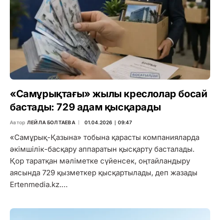
«Самұрықтағы» жылы креслолар босай
бастады: 729 адам қысқарады
Автор
ЛЕЙЛА БОЛТАЕВА
01.04.2026 ∣ 09:47
«Самұрық-Қазына» тобына қарасты компанияларда
әкімшілік-басқару аппаратын қысқарту басталады.
Қор таратқан мәліметке сүйенсек, оңтайландыру
аясында 729 қызметкер қысқартылады, деп жазады
Ertenmedia.kz.…