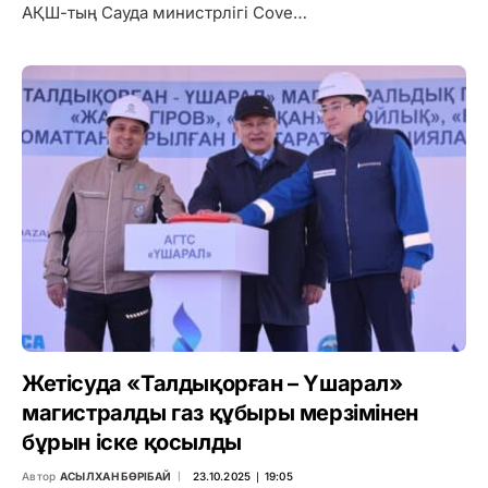
АҚШ-тың Сауда министрлігі Cove…
Жетісуда «Талдықорған – Үшарал»
магистралды газ құбыры мерзімінен
бұрын іске қосылды
Автор
АСЫЛХАН БӨРІБАЙ
23.10.2025 ∣ 19:05