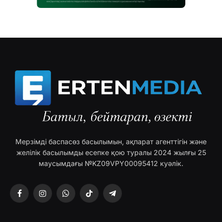
Мерзімді баспасөз басылымын, ақпарат агенттігін және
желілік басылымды есепке қою туралы 2024 жылғы 25
маусымдағы №KZ09VPY00095412 куәлік.
Facebook
Instagram
WhatsApp
TikTok
Telegram