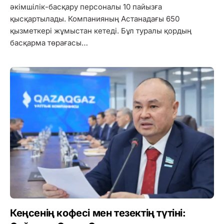
әкімшілік-басқару персоналы 10 пайызға
қысқартылады. Компанияның Астанадағы 650
қызметкері жұмыстан кетеді. Бұл туралы қордың
басқарма төрағасы…
Кеңсенің кофесі мен тезектің түтіні: