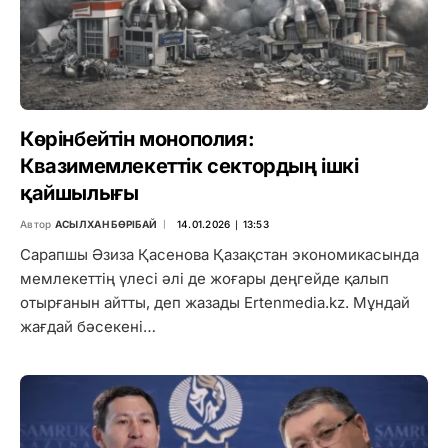
Көрінбейтін монополия:
Квазимемлекеттік сектордың ішкі
қайшылығы
Автор
АСЫЛХАН БӨРІБАЙ
14.01.2026 ∣ 13:53
Сарапшы Әзиза Қасенова Қазақстан экономикасында
мемлекеттің үлесі әлі де жоғары деңгейде қалып
отырғанын айтты, деп жазады Ertenmedia.kz. Мұндай
жағдай бәсекені…