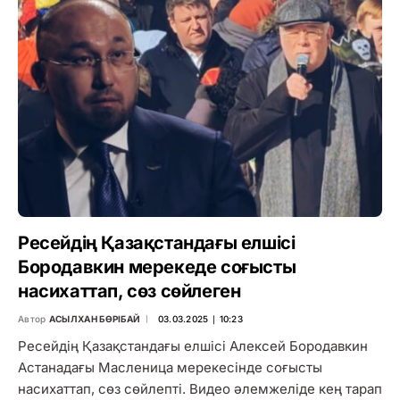
Ресейдің Қазақстандағы елшісі
Бородавкин мерекеде соғысты
насихаттап, сөз сөйлеген
Автор
АСЫЛХАН БӨРІБАЙ
03.03.2025 ∣ 10:23
Ресейдің Қазақстандағы елшісі Алексей Бородавкин
Астанадағы Масленица мерекесінде соғысты
насихаттап, сөз сөйлепті. Видео әлемжеліде кең тарап