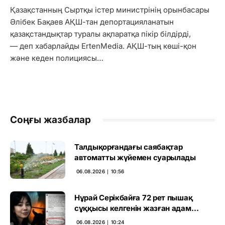
Қазақстанның Сыртқы істер министрінің орынбасары
Әлібек Бақаев АҚШ-тан депортацияланатын
қазақстандықтар туралы ақпаратқа пікір білдірді,
— деп хабарлайды ErtenMedia. АҚШ-тың көші-қон
және кеден полициясы…
Соңғы жазбалар
Талдықорғандағы саябақтар
автоматты жүйемен суарылады
06.08.2026 ∣ 10:56
Нұрай Серікбайға 72 рет пышақ
сұққысы келгенін жазған адам
ұсталды
06.08.2026 ∣ 10:24