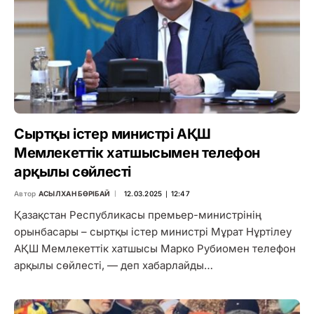
Сыртқы істер министрі АҚШ
Мемлекеттік хатшысымен телефон
арқылы сөйлесті
Автор
АСЫЛХАН БӨРІБАЙ
12.03.2025 ∣ 12:47
Қазақстан Республикасы премьер-министрінің
орынбасары – сыртқы істер министрі Мұрат Нұртілеу
АҚШ Мемлекеттік хатшысы Марко Рубиомен телефон
арқылы сөйлесті, — деп хабарлайды…