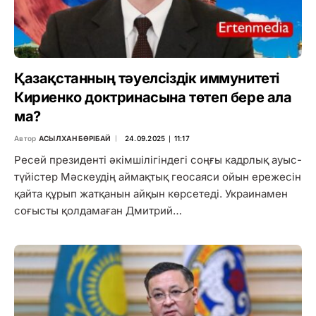
Қазақстанның тәуелсіздік иммунитеті
Кириенко доктринасына төтеп бере ала
ма?
Автор
АСЫЛХАН БӨРІБАЙ
24.09.2025 ∣ 11:17
Ресей президенті әкімшілігіндегі соңғы кадрлық ауыс-
түйістер Мәскеудің аймақтық геосаяси ойын ережесін
қайта құрып жатқанын айқын көрсетеді. Украинамен
соғысты қолдамаған Дмитрий…