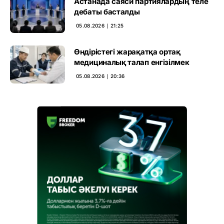
Астанада саяси партиялардың теле
дебаты басталды
05.08.2026 ∣ 21:25
Өндірістегі жарақатқа ортақ
медициналық талап енгізілмек
05.08.2026 ∣ 20:36