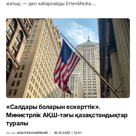
жатыр, — деп хабарлайды ErtenMedia.…
«Салдары боларын ескерттік».
Министрлік АҚШ-тағы қазақстандықтар
туралы
Автор
АСЫЛХАН БӨРІБАЙ
30.01.2025 ∣ 12:51