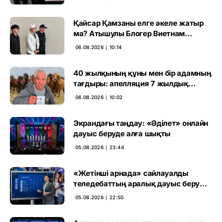
Қайсар Қамзаны елге әкеле жатыр
ма? Атышулы Блогер Виетнам
әуежайында көзге түсті
06.08.2026 ∣ 10:14
40 жылқының құны мен бір адамның
тағдыры: апелляция 7 жылдық
үкімді бұзды
06.08.2026 ∣ 10:02
Экрандағы таңдау: «Әділет» онлайн
дауыс беруде алға шықты
05.08.2026 ∣ 23:44
«Жетінші арнада» сайлауалды
теледебаттың аралық дауыс беру
нәтижесі жарияланды
05.08.2026 ∣ 22:50