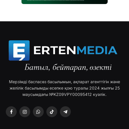
Мерзімді баспасөз басылымын, ақпарат агенттігін және
желілік басылымды есепке қою туралы 2024 жылғы 25
маусымдағы №KZ09VPY00095412 куәлік.
Facebook
Instagram
WhatsApp
TikTok
Telegram