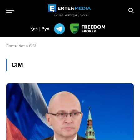
Қаз
|
Рус
Басты бет
»
СІМ
СІМ