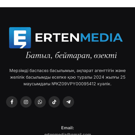
Мерзімді баспасөз басылымын, ақпарат агенттігін және
желілік басылымды есепке қою туралы 2024 жылғы 25
маусымдағы №KZ09VPY00095412 куәлік.
Facebook
Instagram
WhatsApp
TikTok
Telegram
Email:
ertenmedia@gmail.com