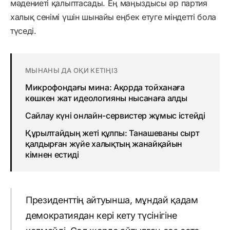
мәдениеті қалыптасады. Ең маңыздысы әр партия
халық сенімі үшін шынайы еңбек етуге міндетті бола
түседі.
МЫНАНЫ ДА ОҚИ КЕТІҢІЗ
Микрофондағы мина: Ақорда тойханаға
көшкен жат идеологияны нысанаға алды
Сайлау күні онлайн-сервистер жұмыс істейді
Құрылтайдың жеті құлпы: Танашеваны сырт
қалдырған жүйе халықтың жанайқайын
кімнен естиді
Президенттің айтуынша, мұндай қадам
демократиядан кері кету түсінігіне