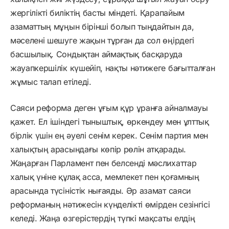
жергілікті биліктің басты міндеті. Қарапайым
азаматтың мұңын бірінші болып тыңдайтын да,
мәселені шешуге жақын тұрған да сол өңірдегі
басшылық. Сондықтан аймақтық басқаруда
жауапкершілік күшейіп, нақты нәтижеге бағытталған
жұмыс талап етіледі.
Саяси реформа деген ұғым құр ұранға айналмауы
қажет. Ел ішіндегі тыныштық, өркендеу мен ұлттық
бірлік үшін ең әуелі сенім керек. Сенім партия мен
халықтың арасындағы көпір рөлін атқарады.
Жаңарған Парламент пен белсенді мәслихаттар
халық үніне құлақ асса, мемлекет пен қоғамның
арасында түсіністік нығаяды. Әр азамат саяси
реформаның нәтижесін күнделікті өмірден сезінгісі
келеді. Жаңа өзгерістердің түпкі мақсаты елдің