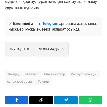
мүддесін қорғау, тұрақтылықты сақтау және даму
қарқынын күшейту.
📌
Ertenmedia
-ның
Telegram
арнасына жазылыңыз:
қысқа әрі нұсқа, ең өзекті ақпарат осында!
👍 ҰНАДЫ
0
👎 ҰНАМАДЫ
0
Жолдау
Мәжіліс
Мәслихаттар
Республика күні
саяси реформа
Тоқаев
Facebook
Copy
Telegram
WhatsAp