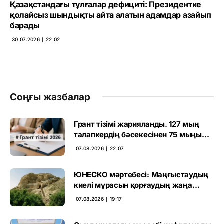
Қазақстандағы тұлғалар дефициті: Президентке
қолайсыз шындықты айта алатын адамдар азайып
барады
30.07.2026 ∣ 22:02
Соңғы жазбалар
Грант тізімі жарияланды. 127 мың
талапкердің бәсекесінен 75 мыңы
өтті
07.08.2026 ∣ 22:07
ЮНЕСКО мәртебесі: Маңғыстаудың
киелі мұрасын қорғаудың жаңа
кезеңі басталды
07.08.2026 ∣ 19:17