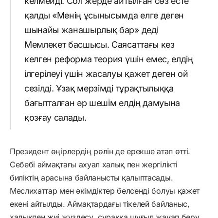
келмейді. Сол жерде айтылған сөз есте
қалды «Менің ұсынысымда елге деген
шынайы жанашырлық бар» деді
Мемлекет басшысы. Саясаттағы кез
келген реформа теория үшін емес, елдің
ілгерілеуі үшін жасалуы қажет деген ой
сезілді. Ұзақ мерзімді тұрақтылыққа
бағытталған әр шешім елдің дамуына
қозғау салады.
Президент өңірлердің рөлін де ерекше атап өтті.
Себебі аймақтағы ахуал халық пен жергілікті
биліктің арасына байланысты қалыптасады.
Мәслихаттар мен әкімдіктер белсенді болуы қажет
екені айтылды. Аймақтардағы тікелей байланыс,
халықпен жиі жүздесу, сұраққа шұғыл жауап беру