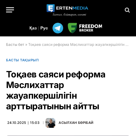
Қаз
|
Рус
Басты бет
»
Тоқаев саяси реформа Мәслихаттар жауапкершілігін арттыратынын айтты
БАСТЫ ТАҚЫРЫП
Тоқаев саяси реформа
Мәслихаттар
жауапкершілігін
арттыратынын айтты
24.10.2025 ∣ 15:03
АСЫЛХАН БӨРІБАЙ