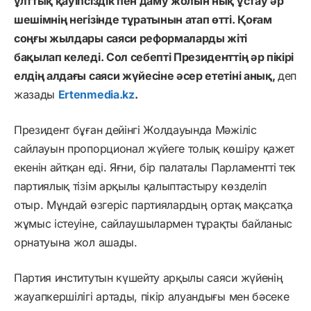
ұлттық қауіпсіздік пен даму жолын нық ұстау әр
шешімнің негізінде тұратынын атап өтті. Қоғам
соңғы жылдары саяси реформаларды жіті
бақылап келеді. Сол себепті Президенттің әр пікірі
елдің алдағы саяси жүйесіне әсер ететіні анық,
деп
жазады
Ertenmedia.kz
.
Президент бұған дейінгі Жолдауында Мәжіліс
сайлауын пропорционал жүйеге толық көшіру қажет
екенін айтқан еді. Яғни, бір палаталы Парламентті тек
партиялық тізім арқылы қалыптастыру көзделіп
отыр. Мұндай өзгеріс партиялардың ортақ мақсатқа
жұмыс істеуіне, сайлаушылармен тұрақты байланыс
орнатуына жол ашады.
Партия институтын күшейту арқылы саяси жүйенің
жауапкершілігі артады, пікір алуандығы мен бәсеке