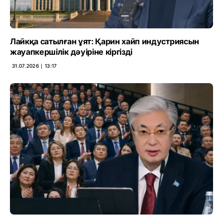
Лайкқа сатылған ұят: Қарин хайп индустриясын
жауапкершілік дәуіріне кіргізді
31.07.2026 ∣ 13:17