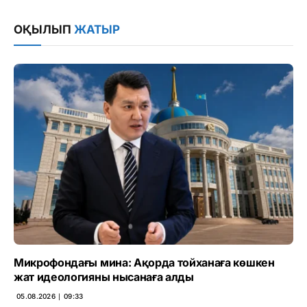
Link
ОҚЫЛЫП
ЖАТЫР
Микрофондағы мина: Ақорда тойханаға көшкен
жат идеологияны нысанаға алды
05.08.2026 ∣ 09:33