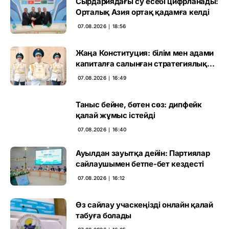
Сырдариядағы су есебі цифрланады:
Орталық Азия ортақ қадамға келді
07.08.2026 ∣ 18:56
Жаңа Конституция: білім мен адами
капиталға салынған стратегиялық
негіз
07.08.2026 ∣ 16:49
Таныс бейне, бөтен сөз: дипфейк
қалай жұмыс істейді
07.08.2026 ∣ 16:40
Ауылдан зауытқа дейін: Партиялар
сайлаушымен бетпе-бет кездесті
07.08.2026 ∣ 16:12
Өз сайлау учаскеңізді онлайн қалай
табуға болады