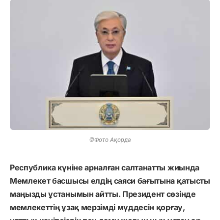
©Фото Ақорда
Республика күніне арналған салтанатты жиында
Мемлекет басшысы елдің саяси бағытына қатысты
маңызды ұстанымын айтты. Президент сөзінде
мемлекеттің ұзақ мерзімді мүддесін қорғау,