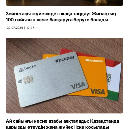
Зейнетақы жүйесіндегі жаңа таңдау: Жинақтың
100 пайызын жеке басқаруға беруге болады
30.07.2026 ∣ 10:47
Ай сайынғы несие азабы аяқталады: Қазақстанда
қарызды өтеудің жаңа жүйесі іске қосылады