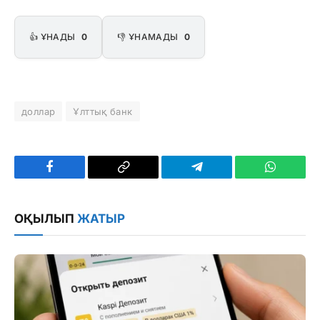
👍 ҰНАДЫ
0
👎 ҰНАМАДЫ
0
доллар
Ұлттық банк
Facebook
Copy
Telegram
WhatsAp
Link
ОҚЫЛЫП
ЖАТЫР