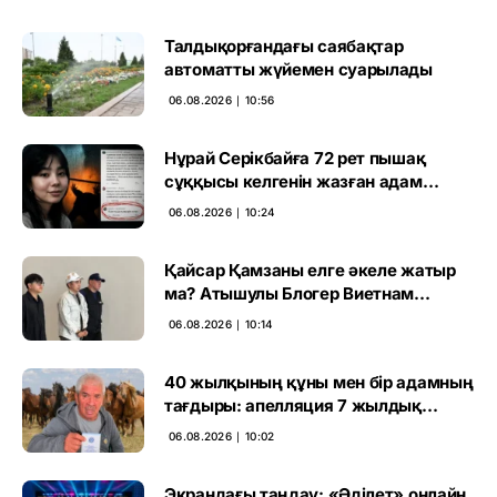
Талдықорғандағы саябақтар
автоматты жүйемен суарылады
06.08.2026 ∣ 10:56
Нұрай Серікбайға 72 рет пышақ
сұққысы келгенін жазған адам
ұсталды
06.08.2026 ∣ 10:24
Қайсар Қамзаны елге әкеле жатыр
ма? Атышулы Блогер Виетнам
әуежайында көзге түсті
06.08.2026 ∣ 10:14
40 жылқының құны мен бір адамның
тағдыры: апелляция 7 жылдық
үкімді бұзды
06.08.2026 ∣ 10:02
Экрандағы таңдау: «Әділет» онлайн