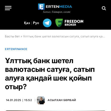
Қаз
|
Рус
Басты бет
»
Ұлттық банк шетел валютасын сатуға, сатып алуға қандай шек қойып отыр?
ERTENFINANCE
Ұлттық банк шетел
валютасын сатуға, сатып
алуға қандай шек қойып
отыр?
14.01.2025 ∣ 15:52
АСЫЛХАН БӨРІБАЙ