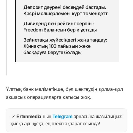
Депозит дәурені бәсеңдей бастады.
Kaspi мөлшерлемені күрт төмендетті
Дивиденд пен рейтинг серпіні:
Freedom балансын берік ұстады
Зейнетақы жүйесіндегі жаңа таңдау:
Жинақтың 100 пайызын жеке
басқаруға беруге болады
Ұлттық банк мәліметінше, бұл шектеудің қолма-қол
ақшасыз операцияларға қатысы жоқ.
📌
Ertenmedia
-ның
Telegram
арнасына жазылыңыз:
қысқа әрі нұсқа, ең өзекті ақпарат осында!