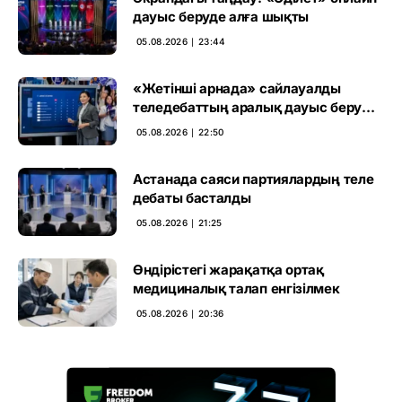
дауыс беруде алға шықты
05.08.2026 ∣ 23:44
«Жетінші арнада» сайлауалды
теледебаттың аралық дауыс беру
нәтижесі жарияланды
05.08.2026 ∣ 22:50
Астанада саяси партиялардың теле
дебаты басталды
05.08.2026 ∣ 21:25
Өндірістегі жарақатқа ортақ
медициналық талап енгізілмек
05.08.2026 ∣ 20:36