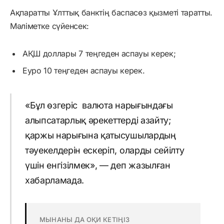
Ақпаратты Ұлттық банктің баспасөз қызметі таратты.
Мәліметке сүйенсек:
АҚШ доллары 7 теңгеден аспауы керек;
Еуро 10 теңгеден аспауы керек.
«Бұл өзгеріс валюта нарығындағы
алыпсатарлық әрекеттерді азайту;
қаржы нарығына қатысушылардың
тәуекелдерін ескеріп, оларды сейілту
үшін енгізілмек», — деп жазылған
хабарламада.
МЫНАНЫ ДА ОҚИ КЕТІҢІЗ