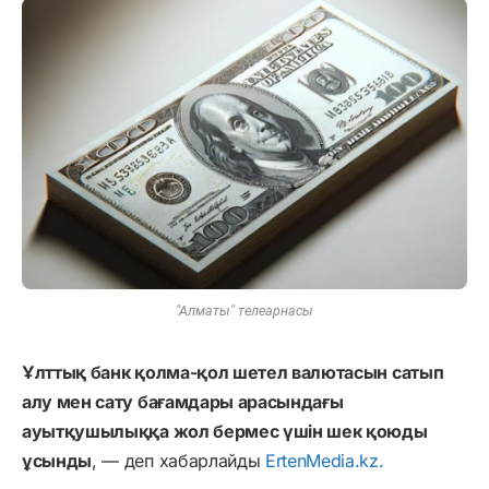
"Алматы" телеарнасы
Ұлттық банк қолма-қол шетел валютасын сатып
алу мен сату бағамдары арасындағы
ауытқушылыққа жол бермес үшін шек қоюды
ұсынды
, — деп хабарлайды
ErtenMedia.kz.