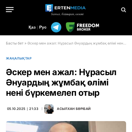
Қаз
|
Рус
Басты бет
»
Әскер мен ажал: Нұрасыл Әнуардың жұмбақ өлімі нені бүркемелеп отыр
ЖАҢАЛЫҚТАР
Әскер мен ажал: Нұрасыл
Әнуардың жұмбақ өлімі
нені бүркемелеп отыр
05.10.2025 ∣ 21:33
АСЫЛХАН БӨРІБАЙ