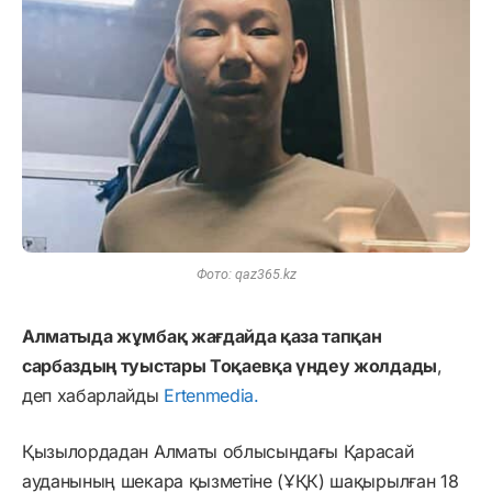
Фото: qaz365.kz
Алматыда жұмбақ жағдайда қаза тапқан
сарбаздың туыстары Тоқаевқа үндеу жолдады
,
деп хабарлайды
Ertenmedia.
Қызылордадан Алматы облысындағы Қарасай
ауданының шекара қызметіне (ҰҚК) шақырылған 18