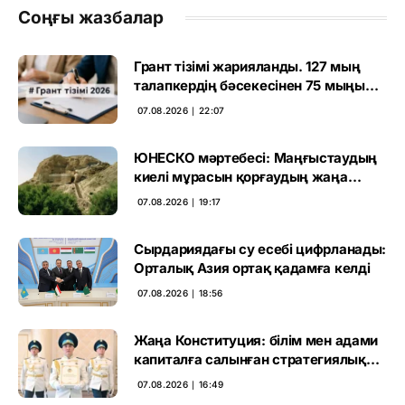
Соңғы жазбалар
Грант тізімі жарияланды. 127 мың
талапкердің бәсекесінен 75 мыңы
өтті
07.08.2026 ∣ 22:07
ЮНЕСКО мәртебесі: Маңғыстаудың
киелі мұрасын қорғаудың жаңа
кезеңі басталды
07.08.2026 ∣ 19:17
Сырдариядағы су есебі цифрланады:
Орталық Азия ортақ қадамға келді
07.08.2026 ∣ 18:56
Жаңа Конституция: білім мен адами
капиталға салынған стратегиялық
негіз
07.08.2026 ∣ 16:49