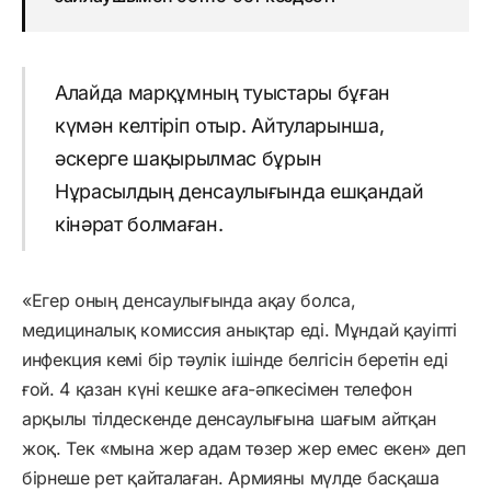
Алайда марқұмның туыстары бұған
күмән келтіріп отыр. Айтуларынша,
әскерге шақырылмас бұрын
Нұрасылдың денсаулығында ешқандай
кінәрат болмаған.
«Егер оның денсаулығында ақау болса,
медициналық комиссия анықтар еді. Мұндай қауіпті
инфекция кемі бір тәулік ішінде белгісін беретін еді
ғой. 4 қазан күні кешке аға-әпкесімен телефон
арқылы тілдескенде денсаулығына шағым айтқан
жоқ. Тек «мына жер адам төзер жер емес екен» деп
бірнеше рет қайталаған. Армияны мүлде басқаша