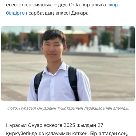
елестеткен сияқты», – деді Orda порталына
пікір
білдірген
сарбаздың әпкесі Динара.
Фото: Нұрасыл Әнуардың туыстарының парақшасынан алынды.
Нұрасыл Әнуар әскерге 2025 жылдың 27
қыркүйегінде өз қалауымен кеткен. Бір аптадан соң,