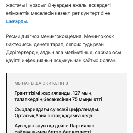
жастағы Нұрасыл Әнуардың ажалы әскердегі
әлімжеттік мәселесін кезекті рет күн тәртібіне
шығарды
.
Ресми диагноз менингококцемия. Менингококк
бактериясы денеге тарап, сепсис тудырған.
Дәрігерлердің алдын ала мәліметінше, сарбаз осы
қауіпті инфекцияның асқынуынан қайтыс болған.
МЫНАНЫ ДА ОҚИ КЕТІҢІЗ
Грант тізімі жарияланды. 127 мың
талапкердің бәсекесінен 75 мыңы өтті
Сырдариядағы су есебі цифрланады:
Орталық Азия ортақ қадамға келді
Ауылдан зауытқа дейін: Партиялар
сайлаушымен бетпе-бет кездесті