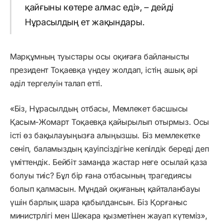
қайғыны көтере алмас еді», – дейді
Нұрасылдың ет жақындары.
Марқұмның туыстары осы оқиғаға байланысты
президент Тоқаевқа үндеу жолдап, істің ашық әрі
әділ тергелуін талап етті.
«Біз, Нұрасылдың отбасы, Мемлекет басшысы
Қасым-Жомарт Тоқаевқа қайырылып отырмыз. Осы
істі өз бақылауыңызға алыңызшы. Біз мемлекетке
сеніп, баламыздың қауіпсіздігіне кепілдік береді деп
үміттендік. Бейбіт заманда жастар неге осылай қаза
болуы тиіс? Бұл бір ғана отбасының трагедиясы
болып қалмасын. Мұндай оқиғаның қайталанбауы
үшін барлық шара қабылдансын. Біз Қорғаныс
министрлігі мен Шекара қызметінен жауап күтеміз»,