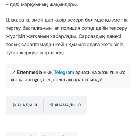
– деді марқұмның жақындары.
Шекара қызметі дәл қазір әскери бөлімде қызметтік
тергеу басталғанын, ал полиция сотқа дейін тексеру
жүргізіп жатқанын хабарлады. Сарбаздың денесі
толық сараптамадан кейін Қызылордаға жеткізіліп,
туған жерінде жерленеді.
📌
Ertenmedia
-ның
Telegram
арнасына жазылыңыз:
қысқа әрі нұсқа, ең өзекті ақпарат осында!
👍 ҰНАДЫ
0
👎 ҰНАМАДЫ
0