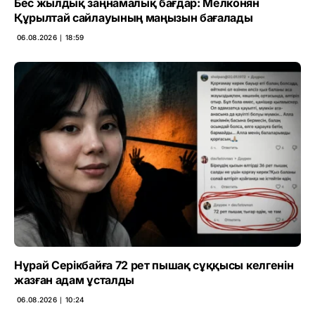
Бес жылдық заңнамалық бағдар: Мелконян
Құрылтай сайлауының маңызын бағалады
06.08.2026 ∣ 18:59
Нұрай Серікбайға 72 рет пышақ сұққысы келгенін
жазған адам ұсталды
06.08.2026 ∣ 10:24