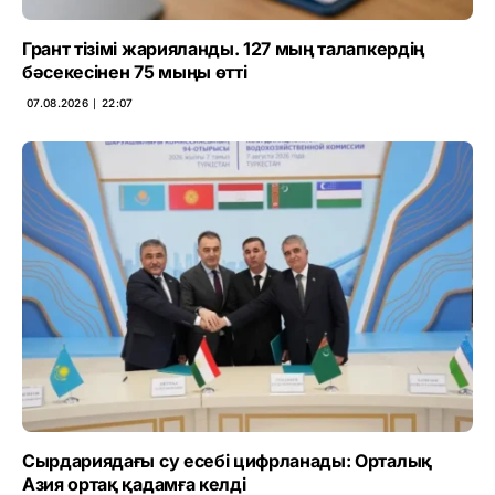
Грант тізімі жарияланды. 127 мың талапкердің
бәсекесінен 75 мыңы өтті
07.08.2026 ∣ 22:07
Сырдариядағы су есебі цифрланады: Орталық
Азия ортақ қадамға келді