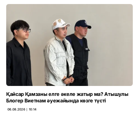
Қайсар Қамзаны елге әкеле жатыр ма? Атышулы
Блогер Виетнам әуежайында көзге түсті
06.08.2026 ∣ 10:14