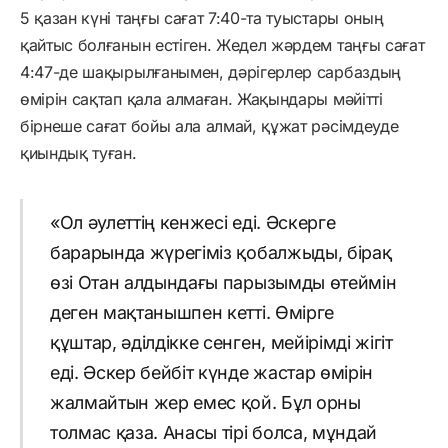
5 қазан күні таңғы сағат 7:40-та туыстары оның
қайтыс болғанын естіген. Жедел жәрдем таңғы сағат
4:47-де шақырылғанымен, дәрігерлер сарбаздың
өмірін сақтап қала алмаған. Жақындары мәйітті
бірнеше сағат бойы ала алмай, құжат рәсімдеуде
қиындық туған.
«Ол әулеттің кенжесі еді. Әскерге
барарында жүрегіміз қобалжыды, бірақ
өзі Отан алдындағы парызымды өтеймін
деген мақтанышпен кетті. Өмірге
құштар, әділдікке сенген, мейірімді жігіт
еді. Әскер бейбіт күнде жастар өмірін
жалмайтын жер емес қой. Бұл орны
толмас қаза. Анасы тірі болса, мұндай