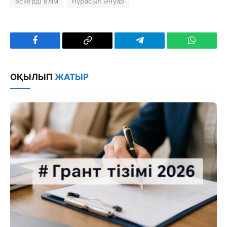
әскерді өлім
Нұрасыл Әнуар
Facebook
Copy
Telegram
WhatsAp
Link
ОҚЫЛЫП
ЖАТЫР