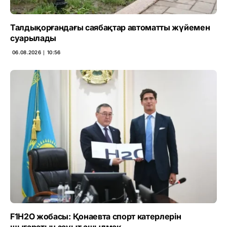
Талдықорғандағы саябақтар автоматты жүйемен
суарылады
06.08.2026 ∣ 10:56
F1H2O жобасы: Қонаевта спорт катерлерін