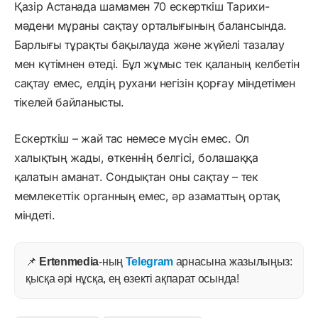
Қазір Астанада шамамен 70 ескерткіш Тарихи-
мәдени мұраны сақтау орталығының балансында.
Барлығы тұрақты бақылауда және жүйелі тазалау
мен күтімнен өтеді. Бұл жұмыс тек қаланың келбетін
сақтау емес, елдің рухани негізін қорғау міндетімен
тікелей байланысты.
Ескерткіш – жай тас немесе мүсін емес. Ол
халықтың жады, өткеннің белгісі, болашаққа
қалатын аманат. Сондықтан оны сақтау – тек
мемлекеттік органның емес, әр азаматтың ортақ
міндеті.
📌
Ertenmedia
-ның
Telegram
арнасына жазылыңыз:
қысқа әрі нұсқа, ең өзекті ақпарат осында!