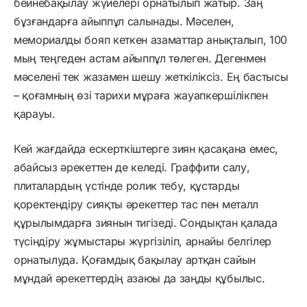
бейнебақылау жүйелері орнатылып жатыр. Заң
бұзғандарға айыппұл салынады. Мәселен,
мемориалды бояп кеткен азаматтар анықталып, 100
мың теңгеден астам айыппұл төлеген. Дегенмен
мәселені тек жазамен шешу жеткіліксіз. Ең бастысы
– қоғамның өзі тарихи мұраға жауапкершілікпен
қарауы.
Кей жағдайда ескерткіштерге зиян қасақана емес,
абайсыз әрекеттен де келеді. Граффити салу,
плиталардың үстінде ролик тебу, құстарды
қоректендіру сияқты әрекеттер тас пен металл
құрылымдарға зиянын тигізеді. Сондықтан қалада
түсіндіру жұмыстары жүргізіліп, арнайы белгілер
орнатылуда. Қоғамдық бақылау артқан сайын
мұндай әрекеттердің азаюы да заңды құбылыс.