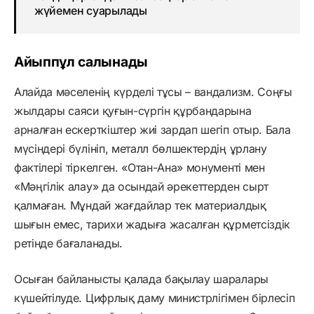
жүйемен суарылады
Айыппұл салынады
Алайда мәселенің күрделі тұсы – вандализм. Соңғы
жылдары саяси қуғын-сүргін құрбандарына
арналған ескерткіштер жиі зардап шегіп отыр. Бала
мүсіндері бүлініп, металл бөлшектердің ұрлану
фактілері тіркелген. «Отан-Ана» монументі мен
«Мәңгілік алау» да осындай әрекеттерден сырт
қалмаған. Мұндай жағдайлар тек материалдық
шығын емес, тарихи жадыға жасалған құрметсіздік
ретінде бағаланады.
Осыған байланысты қалада бақылау шаралары
күшейтілуде. Цифрлық даму министрлігімен бірлесіп