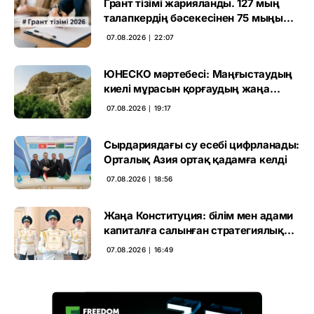
Грант тізімі жарияланды. 127 мың
талапкердің бәсекесінен 75 мыңы
өтті
07.08.2026 ∣ 22:07
ЮНЕСКО мәртебесі: Маңғыстаудың
киелі мұрасын қорғаудың жаңа
кезеңі басталды
07.08.2026 ∣ 19:17
Сырдариядағы су есебі цифрланады:
Орталық Азия ортақ қадамға келді
07.08.2026 ∣ 18:56
Жаңа Конституция: білім мен адами
капиталға салынған стратегиялық
негіз
07.08.2026 ∣ 16:49