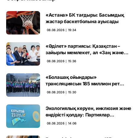
«Астана» БК тағдыры: Басымдық
жастар баскетболына ауысады
08.08.2026 ∣ 19:34
«Әділет» партиясы: Қазақстан –
зайырлы мемлекет, ал «Заң және
тәртіп» қағидаты баршаға міндетті
08.08.2026 ∣ 15:36
«Болашақ ойындары»
трансляциясын 185 миллион рет
көрген
08.08.2026 ∣ 15:30
Экологиялық керуен, инклюзия және
өндірісті қолдау: Партиялар
өңірлерде қандай мәселе көтерді
08.08.2026 ∣ 14:06