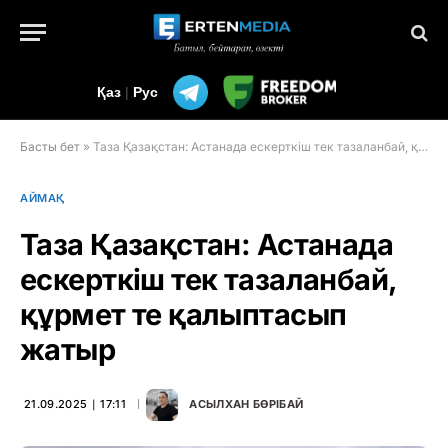
Қаз
|
Рус
Басты бет
»
Таза Қазақстан: Астанада ескерткіш тек тазаланбай, құрмет те қалыптасып жатыр
АЙМАҚ
Таза Қазақстан: Астанада
ескерткіш тек тазаланбай,
құрмет те қалыптасып
жатыр
21.09.2025 ∣ 17:11
АСЫЛХАН БӨРІБАЙ