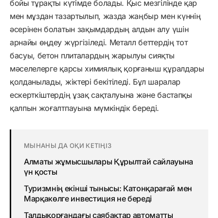
бойы тұрақты күтімде болады. Қыс мезгілінде қар
мен мұздан тазартылып, жазда жаңбыр мен күннің
әсерінен болатын зақымдардың алдын алу үшін
арнайы өңдеу жүргізіледі. Металл беттердің тот
басуы, бетон плиталардың жарылуы сияқты
мәселелерге қарсы химиялық қорғаныш құралдары
қолданылады, жіктері бекітіледі. Бұл шаралар
ескерткіштердің ұзақ сақталуына және бастапқы
қалпын жоғалтпауына мүмкіндік береді.
МЫНАНЫ ДА ОҚИ КЕТІҢІЗ
Алматы жұмысшылары Құрылтай сайлауына
үн қосты
Туризмнің екінші тынысы: Катонқарағай мен
Марқакөлге инвестиция не береді
Талдықорғандағы саябақтар автоматты