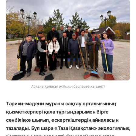
Астана қаласы әкімінің баспасөз қызметі
Тарихи-мәдени мұраны сақтау орталығының
қызметкерлері қала тұрғындарымен бірге
сенбілікке шығып, ескерткіштердің айналасын
тазалады. Бұл шара «Таза Қазақстан» экологиялық