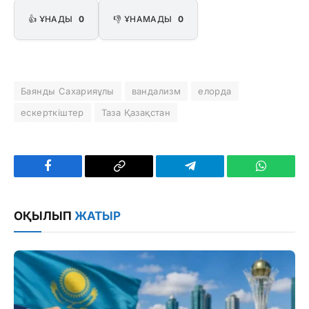
👍 ҰНАДЫ
0
👎 ҰНАМАДЫ
0
Баянды Сахарияұлы
вандализм
елорда
ескерткіштер
Таза Қазақстан
Facebook
Copy
Telegram
WhatsAp
Link
ОҚЫЛЫП
ЖАТЫР