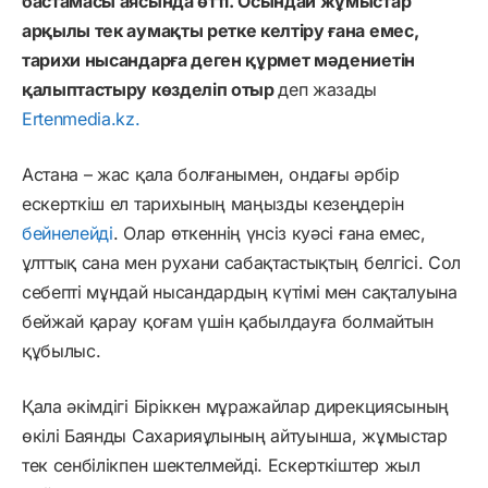
бастамасы аясында өтті. Осындай жұмыстар
арқылы тек аумақты ретке келтіру ғана емес,
тарихи нысандарға деген құрмет мәдениетін
қалыптастыру көзделіп отыр
деп жазады
Ertenmedia.kz.
Астана – жас қала болғанымен, ондағы әрбір
ескерткіш ел тарихының маңызды кезеңдерін
бейнелейді
. Олар өткеннің үнсіз куәсі ғана емес,
ұлттық сана мен рухани сабақтастықтың белгісі. Сол
себепті мұндай нысандардың күтімі мен сақталуына
бейжай қарау қоғам үшін қабылдауға болмайтын
құбылыс.
Қала әкімдігі Біріккен мұражайлар дирекциясының
өкілі Баянды Сахарияұлының айтуынша, жұмыстар
тек сенбілікпен шектелмейді. Ескерткіштер жыл