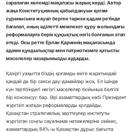
саралаған көлемді мақаласы жарық көрді. Автор
жаңа Конституцияның қабылдануын қоғам
сұранысына жауап берген тарихи қадам ретінде
бағалап, оның әділетті мемлекет құру жолындағы
реформаларға берік құқықтық негіз болғанын атап
өтеді. Осы ретте Ерлан Қариннің мақаласында
адами құндылықтар мен патриотизмге қатысты
мәселелер назарымызды аударды.
Қазіргі уақытта біздің қоғамды екіге жаратындай
қандай да бір саяси дау-дамайлар жоқ. Ел ішінде
күн тәртібіндегі негізгі мәселелер бойынша белгілі
бір консенсус бар. Әрі азаматтардың көбі Президент
жүргізіп жатқан реформаларды қолдайды.
Қазақстан стратегиялық зерттеулер институты
жүргізген соңғы сауалнама нәтижелеріне сәйкес,
азаматтардың 84%-ы Қазақстан дұрыс бағытта