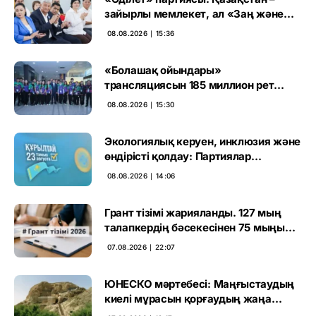
зайырлы мемлекет, ал «Заң және
тәртіп» қағидаты баршаға міндетті
08.08.2026 ∣ 15:36
«Болашақ ойындары»
трансляциясын 185 миллион рет
көрген
08.08.2026 ∣ 15:30
Экологиялық керуен, инклюзия және
өндірісті қолдау: Партиялар
өңірлерде қандай мәселе көтерді
08.08.2026 ∣ 14:06
Грант тізімі жарияланды. 127 мың
талапкердің бәсекесінен 75 мыңы
өтті
07.08.2026 ∣ 22:07
ЮНЕСКО мәртебесі: Маңғыстаудың
киелі мұрасын қорғаудың жаңа
кезеңі басталды