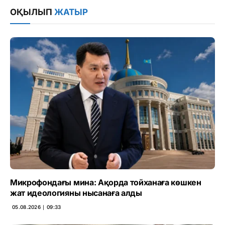
ОҚЫЛЫП
ЖАТЫР
Микрофондағы мина: Ақорда тойханаға көшкен
жат идеологияны нысанаға алды
05.08.2026 ∣ 09:33