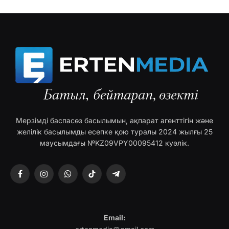
Мерзімді баспасөз басылымын, ақпарат агенттігін және
желілік басылымды есепке қою туралы 2024 жылғы 25
маусымдағы №KZ09VPY00095412 куәлік.
Facebook
Instagram
WhatsApp
TikTok
Telegram
Email: