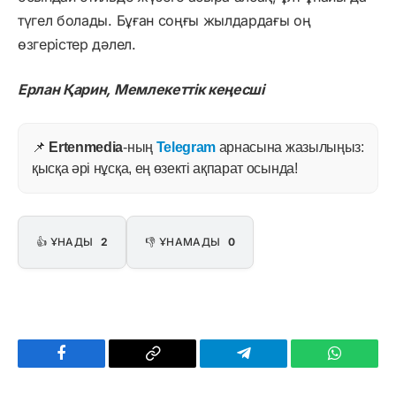
түгел болады. Бұған соңғы жылдардағы оң
өзгерістер дәлел.
Ерлан Қарин, Мемлекеттік кеңесші
📌
Ertenmedia
-ның
Telegram
арнасына жазылыңыз:
қысқа әрі нұсқа, ең өзекті ақпарат осында!
👍 ҰНАДЫ
2
👎 ҰНАМАДЫ
0
Facebook
Copy
Telegram
WhatsAp
Link