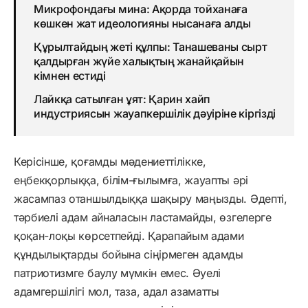
Микрофондағы мина: Ақорда тойханаға
көшкен жат идеологияны нысанаға алды
Құрылтайдың жеті құлпы: Танашеваны сырт
қалдырған жүйе халықтың жанайқайын
кімнен естиді
Лайкқа сатылған ұят: Қарин хайп
индустриясын жауапкершілік дәуіріне кіргізді
Керісінше, қоғамды мәдениеттілікке,
еңбекқорлыққа, білім-ғылымға, жауапты әрі
жасампаз отаншылдыққа шақыру маңызды. Әдепті,
тәрбиелі адам айналасын ластамайды, өзгелерге
қоқан-лоқы көрсетпейді. Қарапайым адами
құндылықтарды бойына сіңірмеген адамды
патриотизмге баулу мүмкін емес. Әуелі
адамгершілігі мол, таза, адал азаматты