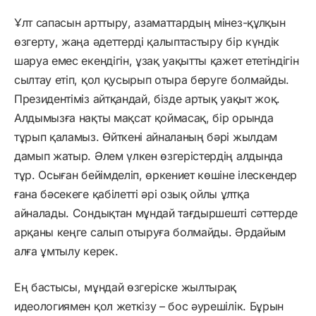
Ұлт сапасын арттыру, азаматтардың мінез-құлқын
өзгерту, жаңа әдеттерді қалыптастыру бір күндік
шаруа емес екендігін, ұзақ уақытты қажет ететіндігін
сылтау етіп, қол қусырып отыра беруге болмайды.
Президентіміз айтқандай, бізде артық уақыт жоқ.
Алдымызға нақты мақсат қоймасақ, бір орында
тұрып қаламыз. Өйткені айналаның бәрі жылдам
дамып жатыр. Әлем үлкен өзгерістердің алдында
тұр. Осыған бейімделіп, өркениет көшіне ілескендер
ғана бәсекеге қабілетті әрі озық ойлы ұлтқа
айналады. Сондықтан мұндай тағдыршешті сәттерде
арқаны кеңге салып отыруға болмайды. Әрдайым
алға ұмтылу керек.
Ең бастысы, мұндай өзгеріске жылтырақ
идеологиямен қол жеткізу – бос әурешілік. Бұрын