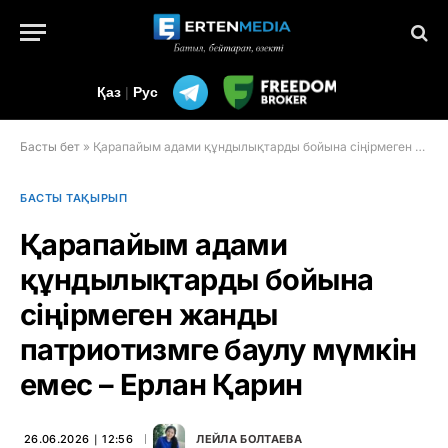
Қаз
|
Рус
Басты бет
»
Қарапайым адами құндылықтарды бойына сіңірмеген жанды патриотизмге баулу мүмкін емес – Ерлан Қарин
БАСТЫ ТАҚЫРЫП
Қарапайым адами
құндылықтарды бойына
сіңірмеген жанды
патриотизмге баулу мүмкін
емес – Ерлан Қарин
26.06.2026 ∣ 12:56
ЛЕЙЛА БОЛТАЕВА