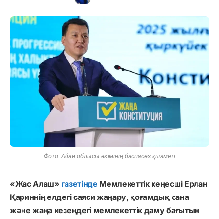
Фото: Абай облысы әкімінің баспасөз қызметі
«Жас Алаш»
газетінде
Мемлекеттік кеңесші Ерлан
Қариннің елдегі саяси жаңару, қоғамдық сана
және жаңа кезеңдегі мемлекеттік даму бағытын