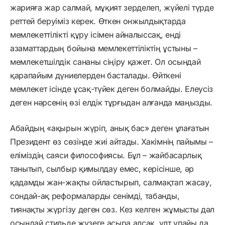
жарияға жар салмай, мұқият зерделеп, жүйелі түрде
реттей беруіміз керек. Өткен онжылдықтарда
мемлекеттілікті құру ісімен айналыссақ, енді
азаматтардың бойына мемлекеттіліктің ұстыны –
мемлекетшілдік сананы сіңіру қажет. Ол осындай
қарапайым дүниелерден басталады. Өйткені
мемлекет ісінде ұсақ-түйек деген болмайды. Елеусіз
деген нәрсенің өзі елдік тұрғыдан алғанда маңызды.
Абайдың «ақырын жүріп, анық бас» деген ұлағатын
Президент өз сөзінде жиі айтады. Хакімнің пайымы –
еліміздің саяси философиясы. Бұл – жайбасарлық
танытып, сылбыр қимылдау емес, керісінше, әр
қадамды жан-жақты ойластырып, салмақтап жасау,
сондай-ақ реформаларды сенімді, табанды,
тиянақты жүргізу деген сөз. Кез келген жұмысты дәл
осындай стильде жүзеге асыра алсақ, ұлт ұпайы да