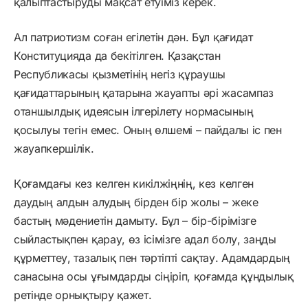
қалыптастыруды мақсат етуіміз керек.
Ал патриотизм соған егілетін дән. Бұл қағидат
Конституцияда да бекітілген. Қазақстан
Республикасы қызметінің негіз құраушы
қағидаттарының қатарына жауапты әрі жасампаз
отаншылдық идеясын ілгерілету нормасының
қосылуы тегін емес. Оның өлшемі – пайдалы іс пен
жауапкершілік.
Қоғамдағы кез келген кикілжіңнің, кез келген
даудың алдын алудың бірден бір жолы – жеке
бастың мәдениетін дамыту. Бұл – бір-бірімізге
сыйластықпен қарау, өз ісімізге адал болу, заңды
құрметтеу, тазалық пен тәртіпті сақтау. Адамдардың
санасына осы ұғымдарды сіңіріп, қоғамда құндылық
ретінде орнықтыру қажет.