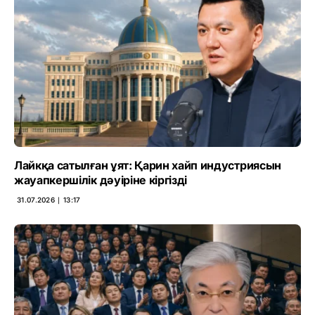
Лайкқа сатылған ұят: Қарин хайп индустриясын
жауапкершілік дәуіріне кіргізді
31.07.2026 ∣ 13:17