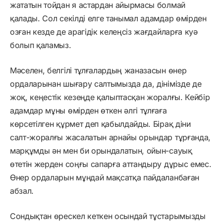
жататын тойдан я астардан айырмасы болмай
қалады. Сол секілді елге танымал адамдар өмірден
озған кезде де арагідік келеңсіз жағдайларға куә
болып қаламыз.
Мәселен, белгілі тұлғалардың жаназасын өнер
ордаларынан шығару салтымызда да, дінімізде де
жоқ, кеңестік кезеңде қалыптасқан жоралғы. Кейбір
адамдар мұны өмірден өткен әлгі тұлғаға
көрсетілген құрмет деп қабылдайды. Бірақ діни
салт-жоралғы жасалатын арнайы орындар тұрғанда,
марқұмды ән мен би орындалатын, ойын-сауық
өтетін жерден соңғы сапарға аттандыру дұрыс емес.
Өнер ордаларын мұндай мақсатқа пайдаланбаған
абзал.
Сондықтан өрескел кеткен осындай тұстарымызды