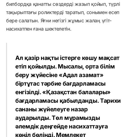
билбордқа қанатты сөздерді жазып қойып, түрлі
тақырыптағы роликтерді таратып, сонымен есеп
бере салатын. Яғни негізгі жұмыс жалаң үгіт-
насихатпен ғана шектелетін.
Ал қазір нақты істерге көшу мақсат
етіп қойылды. Мысалы, орта білім
беру жүйесіне «Адал азамат»
біртұтас тәрбие бағдарламасы
енгізілді. «Қазақстан балалары»
бағдарламасы қабылданды. Тарихи
сананы жүйелеуге назар
аударылды. Төл мұрамызды
әлемдік деңгейде насихаттауға
көңіл бөлінді. Мемлекет