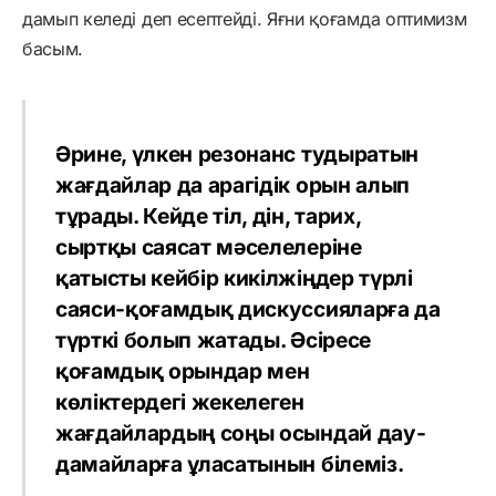
дамып келеді деп есептейді. Яғни қоғамда оптимизм
басым.
Әрине, үлкен резонанс тудыратын
жағдайлар да арагідік орын алып
тұрады. Кейде тіл, дін, тарих,
сыртқы саясат мәселелеріне
қатысты кейбір кикілжіңдер түрлі
саяси-қоғамдық дискуссияларға да
түрткі болып жатады. Әсіресе
қоғамдық орындар мен
көліктердегі жекелеген
жағдайлардың соңы осындай дау-
дамайларға ұласатынын білеміз.