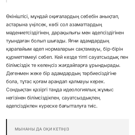
Өкініштісі, мұндай оқиғалардың себебін анықтап,
астарына үңілсек, көбі сол азаматтардың
мәдениетсіздігінен, дарақылығы мен әдепсіздігінен
туындаған болып шығады. Яғни адамдардың
қарапайым әдеп нормаларын сақтамауы, бір-бірін
құрметтемеуі себеп. Кей кезде тіпті сауатсыздық пен
білімсіздік те келеңсіз жағдайларға ұрындырады.
Дегенмен жеке бір адамдардың тәрбиесіздігіне
бола, тұтас қоғам арандап қалмауы керек.
Сондықтан қазіргі таңда идеологиялық жұмыс
негізінен білімсіздікпен, сауатсыздықпен,
әдепсіздікпен күреске бағытталуға тиіс.
МЫНАНЫ ДА ОҚИ КЕТІҢІЗ