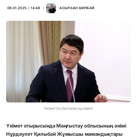
09.01.2025 ∣ 14:48
АСЫЛХАН БӨРІБАЙ
Үкіметтің баспасөз қызметі
Үкімет отырысында Маңғыстау облысының әкімі
Нұрдәулет Қилыбай Жұмысшы мамандықтары