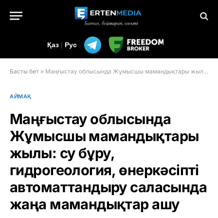
Қаз
|
Рус
Басты бет
»
Маңғыстау облысында Жұмысшы мамандықтары жылы: су бұру, гидрогеология, өнеркәсіпті автоматтандыру саласында жаңа мамандықтар ашу
АЙМАҚ
Маңғыстау облысында
Жұмысшы мамандықтары
жылы: су бұру,
гидрогеология, өнеркәсіпті
автоматтандыру саласында
жаңа мамандықтар ашу