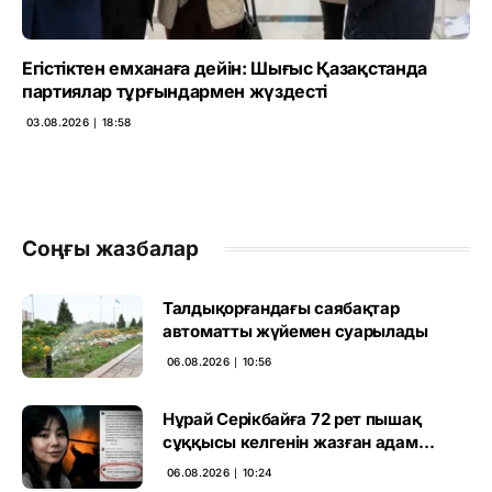
Егістіктен емханаға дейін: Шығыс Қазақстанда
партиялар тұрғындармен жүздесті
03.08.2026 ∣ 18:58
Соңғы жазбалар
Талдықорғандағы саябақтар
автоматты жүйемен суарылады
06.08.2026 ∣ 10:56
Нұрай Серікбайға 72 рет пышақ
сұққысы келгенін жазған адам
ұсталды
06.08.2026 ∣ 10:24