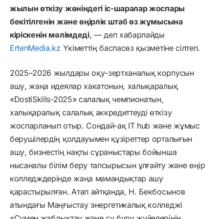
жылын өткізу жөніндегі іс-шаралар жоспары
бекітілгенін және өңірлік штаб өз жұмысына
кіріскенін мәлімдеді
, — деп хабарлайды
ErtenMedia.kz
Үкіметтің баспасөз қызметіне сілтеп.
2025–2026 жылдары оқу-зертханалық корпусын
ашу, жаңа идеялар хакатонын, халықаралық
«DostiSkills-2025» салалық чемпионатын,
халықаралық салалық аккредиттеуді өткізу
жоспарланып отыр. Сондай-ақ ІТ hub және жұмыс
берушілердің қолдауымен құзіреттер орталығын
ашу, бизнестің нақты сұраныстары бойынша
нысаналы білім беру тапсырысын ұлғайту және өңір
колледждерінде жаңа мамандықтар ашу
қарастырылған. Атап айтқанда, Н. Бекбосынов
атындағы Маңғыстау энергетикалық колледжі
«Сумен жабдықтау және су бұру жүйелерінің