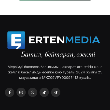
Мерзімді баспасөз басылымын, ақпарат агенттігін және
желілік басылымды есепке қою туралы 2024 жылғы 25
маусымдағы №KZ09VPY00095412 куәлік.
Facebook
Instagram
WhatsApp
TikTok
Telegram