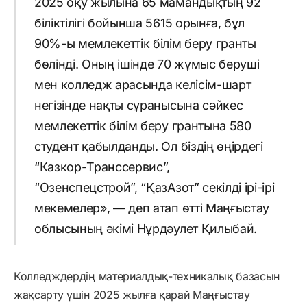
2025 оқу жылына 65 мамандықтың 92
біліктілігі бойынша 5615 орынға, бұл
90%-ы мемлекеттік білім беру гранты
бөлінді. Оның ішінде 70 жұмыс беруші
мен колледж арасында келісім-шарт
негізінде нақты сұранысына сәйкес
мемлекеттік білім беру грантына 580
студент қабылданды. Ол біздің өңірдегі
“Казкор-Транссервис”,
“Озенспецстрой”, “ҚазАзот” секілді ірі-ірі
мекемелер», — деп атап өтті Маңғыстау
облысының әкімі Нұрдәулет Қилыбай.
Колледждердің материалдық-техникалық базасын
жақсарту үшін 2025 жылға қарай Маңғыстау