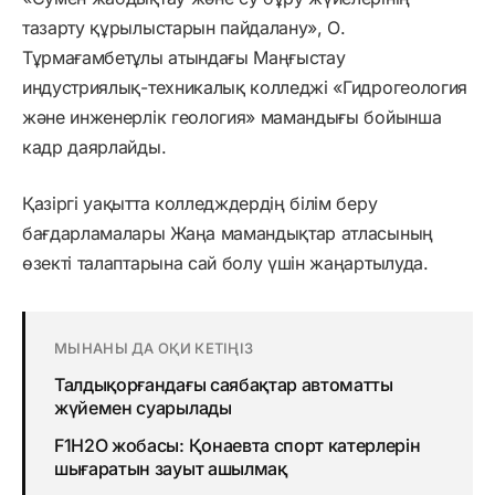
тазарту құрылыстарын пайдалану», О.
Тұрмағамбетұлы атындағы Маңғыстау
индустриялық-техникалық колледжі «Гидрогеология
және инженерлік геология» мамандығы бойынша
кадр даярлайды.
Қазіргі уақытта колледждердің білім беру
бағдарламалары Жаңа мамандықтар атласының
өзекті талаптарына сай болу үшін жаңартылуда.
МЫНАНЫ ДА ОҚИ КЕТІҢІЗ
Талдықорғандағы саябақтар автоматты
жүйемен суарылады
F1H2O жобасы: Қонаевта спорт катерлерін
шығаратын зауыт ашылмақ