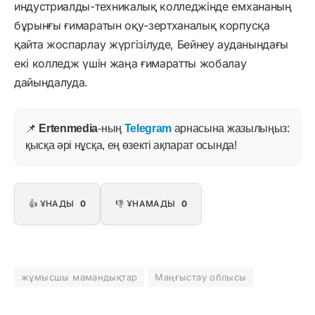
индустриалды-техникалық колледжінде емхананың
бұрынғы ғимаратын оқу-зертханалық корпусқа
қайта жоспарлау жүргізілуде, Бейнеу ауданындағы
екі колледж үшін жаңа ғимаратты жобалау
дайындалуда.
📌
Ertenmedia
-ның
Telegram
арнасына жазылыңыз:
қысқа әрі нұсқа, ең өзекті ақпарат осында!
👍 ҰНАДЫ
0
👎 ҰНАМАДЫ
0
жұмысшы мамандықтар
Маңғыстау облысы