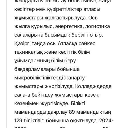
жылдарға Маңғыстау облысының жаңа
кәсіптер мен құзіреттіліктер атласы
жұмыстары жалғастырылуда. Осы
жылға құрылыс, энергетика, логистика
салаларына басымдық беріліп отыр.
Қазіргі таңда осы Атласқа сәйкес
техникалық және кәсіптік білім
ұйымдарының білім беру
бағдарламалары бойынша
микробіліктіліктерді жаңарту
жұмыстары жүргізілуде. Колледждерде
салаға бейіндеу жұмыстары кезең-
кезеңімен жүргізілуде. Білікті
мамандарды даярлау 89 мамандықтың
129 біліктілігі бойынша оқытылуда. 2024-