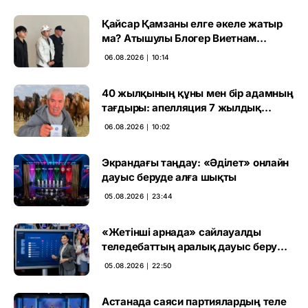
Қайсар Қамзаны елге әкеле жатыр
ма? Атышулы Блогер Виетнам
әуежайында көзге түсті
06.08.2026 ∣ 10:14
40 жылқының құны мен бір адамның
тағдыры: апелляция 7 жылдық
үкімді бұзды
06.08.2026 ∣ 10:02
Экрандағы таңдау: «Әділет» онлайн
дауыс беруде алға шықты
05.08.2026 ∣ 23:44
«Жетінші арнада» сайлауалды
теледебаттың аралық дауыс беру
нәтижесі жарияланды
05.08.2026 ∣ 22:50
Астанада саяси партиялардың теле