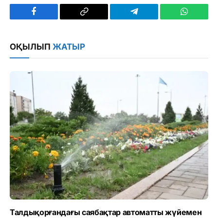
Facebook
Copy
Telegram
WhatsAp
Link
ОҚЫЛЫП
ЖАТЫР
Талдықорғандағы саябақтар автоматты жүйемен