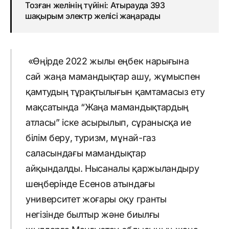
Тозған желінің түйіні: Атырауда 393
шақырым электр желісі жаңарады
«Өңірде 2022 жылы еңбек нарығына
сай жаңа мамандықтар ашу, жұмыспен
қамтудың тұрақтылығын қамтамасыз ету
мақсатында “Жаңа мамандықтардың
атласы” іске асырылып, сұранысқа ие
білім беру, туризм, мұнай-газ
саласындағы мамандықтар
айқындалды. Нысаналы қаржыландыру
шеңберінде Есенов атындағы
университет жоғары оқу гранты
негізінде былтыр және биылғы