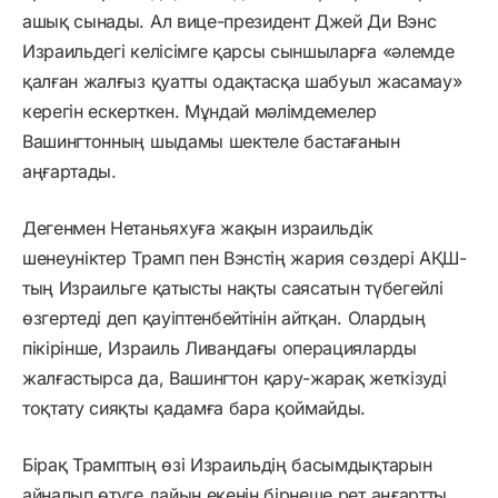
ашық сынады. Ал вице-президент Джей Ди Вэнс
Израильдегі келісімге қарсы сыншыларға «әлемде
қалған жалғыз қуатты одақтасқа шабуыл жасамау»
керегін ескерткен. Мұндай мәлімдемелер
Вашингтонның шыдамы шектеле бастағанын
аңғартады.
Дегенмен Нетаньяхуға жақын израильдік
шенеуніктер Трамп пен Вэнстің жария сөздері АҚШ-
тың Израильге қатысты нақты саясатын түбегейлі
өзгертеді деп қауіптенбейтінін айтқан. Олардың
пікірінше, Израиль Ливандағы операцияларды
жалғастырса да, Вашингтон қару-жарақ жеткізуді
тоқтату сияқты қадамға бара қоймайды.
Бірақ Трамптың өзі Израильдің басымдықтарын
айналып өтуге дайын екенін бірнеше рет аңғартты.