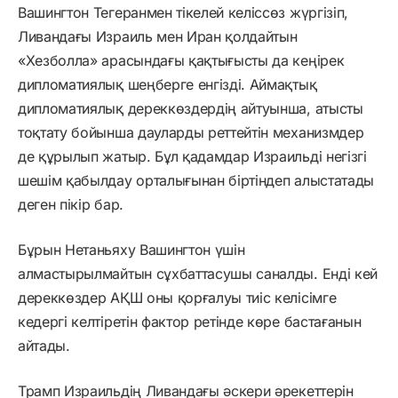
Вашингтон Тегеранмен тікелей келіссөз жүргізіп,
Ливандағы Израиль мен Иран қолдайтын
«Хезболла» арасындағы қақтығысты да кеңірек
дипломатиялық шеңберге енгізді. Аймақтық
дипломатиялық дереккөздердің айтуынша, атысты
тоқтату бойынша дауларды реттейтін механизмдер
де құрылып жатыр. Бұл қадамдар Израильді негізгі
шешім қабылдау орталығынан біртіндеп алыстатады
деген пікір бар.
Бұрын Нетаньяху Вашингтон үшін
алмастырылмайтын сұхбаттасушы саналды. Енді кей
дереккөздер АҚШ оны қорғалуы тиіс келісімге
кедергі келтіретін фактор ретінде көре бастағанын
айтады.
Трамп Израильдің Ливандағы әскери әрекеттерін