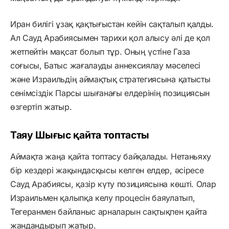
Иран билігі ұзақ қақтығыстан кейін сақталып қалды.
Ал Сауд Арабиясымен тарихи қол алысу әлі де қол
жетпейтін мақсат болып тұр. Оның үстіне Газа
соғысы, Батыс жағалауды аннексиялау мәселесі
және Израильдің аймақтық стратегиясына қатысты
сенімсіздік Парсы шығанағы елдерінің позициясын
өзгертіп жатыр.
Таяу Шығыс қайта топтасты
Аймақта жаңа қайта топтасу байқалады. Нетаньяху
бір кездері жақындасқысы келген елдер, әсіресе
Сауд Арабиясы, қазір күту позициясына көшті. Олар
Израильмен қалыпқа келу процесін баяулатып,
Тегеранмен байланыс арналарын сақтықпен қайта
жандандырып жатыр.