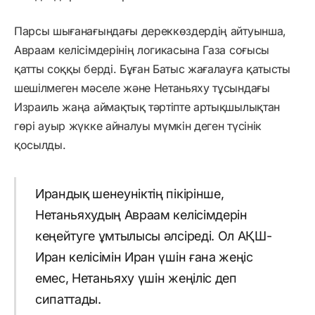
Парсы шығанағындағы дереккөздердің айтуынша,
Авраам келісімдерінің логикасына Газа соғысы
қатты соққы берді. Бұған Батыс жағалауға қатысты
шешілмеген мәселе және Нетаньяху тұсындағы
Израиль жаңа аймақтық тәртіпте артықшылықтан
гөрі ауыр жүкке айналуы мүмкін деген түсінік
қосылды.
Ирандық шенеуніктің пікірінше,
Нетаньяхудың Авраам келісімдерін
кеңейтуге ұмтылысы әлсіреді. Ол АҚШ-
Иран келісімін Иран үшін ғана жеңіс
емес, Нетаньяху үшін жеңіліс деп
сипаттады.