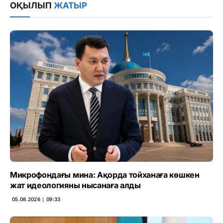
ОҚЫЛЫП
ЖАТЫР
Микрофондағы мина: Ақорда тойханаға көшкен
жат идеологияны нысанаға алды
05.08.2026 ∣ 09:33