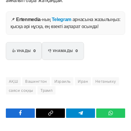
айналып бара жатқандай.
📌
Ertenmedia
-ның
Telegram
арнасына жазылыңыз:
қысқа әрі нұсқа, ең өзекті ақпарат осында!
👍 ҰНАДЫ
0
👎 ҰНАМАДЫ
0
АҚШ
Вашингтон
Израиль
Иран
Нетаньяху
саяси соққы
Трамп
Facebook
Copy
Telegram
WhatsAp
Link