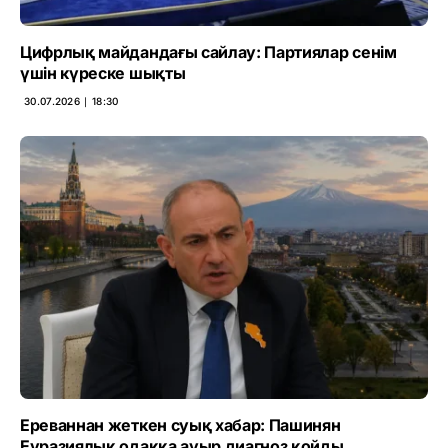
Цифрлық майдандағы сайлау: Партиялар сенім
үшін күреске шықты
30.07.2026 ∣ 18:30
Ереваннан жеткен суық хабар: Пашинян
Еуразиялық одаққа ауыр диагноз қойды