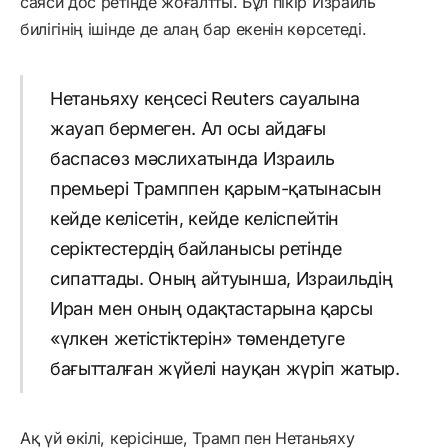
саяси дос ретінде жоғалтты. Бұл пікір Израиль
билігінің ішінде де алаң бар екенін көрсетеді.
Нетаньяху кеңсесі Reuters сауалына
жауап бермеген. Ал осы айдағы
баспасөз мәслихатында Израиль
премьері Трамппен қарым-қатынасын
кейде келісетін, кейде келіспейтін
серіктестердің байланысы ретінде
сипаттады. Оның айтуынша, Израильдің
Иран мен оның одақтастарына қарсы
«үлкен жетістіктерін» төмендетуге
бағытталған жүйелі науқан жүріп жатыр.
Ақ үй өкілі, керісінше, Трамп пен Нетаньяху