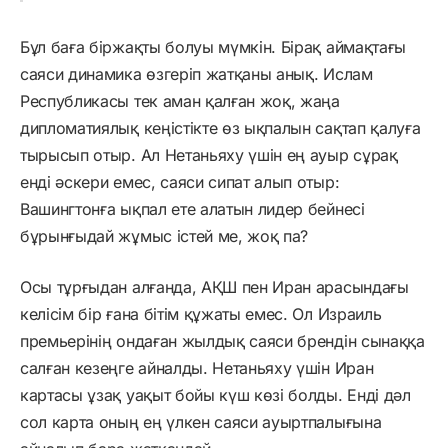
Бұл баға біржақты болуы мүмкін. Бірақ аймақтағы
саяси динамика өзгеріп жатқаны анық. Ислам
Республикасы тек аман қалған жоқ, жаңа
дипломатиялық кеңістікте өз ықпалын сақтап қалуға
тырысып отыр. Ал Нетаньяху үшін ең ауыр сұрақ
енді әскери емес, саяси сипат алып отыр:
Вашингтонға ықпал ете алатын лидер бейнесі
бұрынғыдай жұмыс істей ме, жоқ па?
Осы тұрғыдан алғанда, АҚШ пен Иран арасындағы
келісім бір ғана бітім құжаты емес. Ол Израиль
премьерінің ондаған жылдық саяси брендін сынаққа
салған кезеңге айналды. Нетаньяху үшін Иран
картасы ұзақ уақыт бойы күш көзі болды. Енді дәл
сол карта оның ең үлкен саяси ауыртпалығына