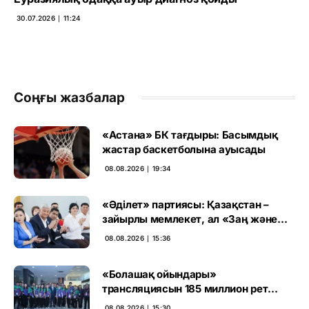
30.07.2026 ∣ 11:24
Соңғы жазбалар
«Астана» БК тағдыры: Басымдық
жастар баскетболына ауысады
08.08.2026 ∣ 19:34
«Әділет» партиясы: Қазақстан –
зайырлы мемлекет, ал «Заң және
тәртіп» қағидаты баршаға міндетті
08.08.2026 ∣ 15:36
«Болашақ ойындары»
трансляциясын 185 миллион рет
көрген
08.08.2026 ∣ 15:30