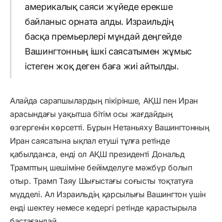
америкалық саяси жүйеде ерекше
байланыс орната алды. Израильдің
басқа премьерлері мұндай деңгейде
Вашингтонның ішкі саясатымен жұмыс
істеген жоқ деген баға жиі айтылды.
Алайда сарапшылардың пікірінше, АҚШ пен Иран
арасындағы уақытша бітім осы жағдайдың
өзгергенін көрсетті. Бұрын Нетаньяху Вашингтонның
Иран саясатына ықпал етуші тұлға ретінде
қабылданса, енді ол АҚШ президенті Дональд
Трамптың шешіміне бейімделуге мәжбүр болып
отыр. Трамп Таяу Шығыстағы соғысты тоқтатуға
мүдделі. Ал Израильдің қарсылығы Вашингтон үшін
енді шектеу немесе кедергі ретінде қарастырыла
бастағандай.