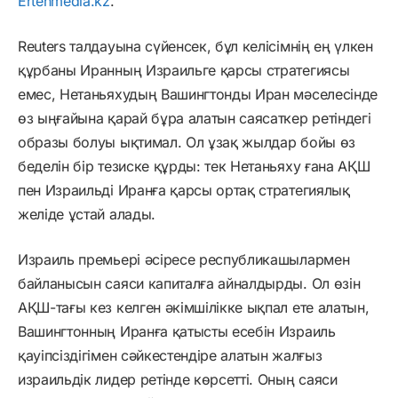
Ertenmedia.kz
.
Reuters талдауына сүйенсек, бұл келісімнің ең үлкен
құрбаны Иранның Израильге қарсы стратегиясы
емес, Нетаньяхудың Вашингтонды Иран мәселесінде
өз ыңғайына қарай бұра алатын саясаткер ретіндегі
образы болуы ықтимал. Ол ұзақ жылдар бойы өз
беделін бір тезиске құрды: тек Нетаньяху ғана АҚШ
пен Израильді Иранға қарсы ортақ стратегиялық
желіде ұстай алады.
Израиль премьері әсіресе республикашылармен
байланысын саяси капиталға айналдырды. Ол өзін
АҚШ-тағы кез келген әкімшілікке ықпал ете алатын,
Вашингтонның Иранға қатысты есебін Израиль
қауіпсіздігімен сәйкестендіре алатын жалғыз
израильдік лидер ретінде көрсетті. Оның саяси