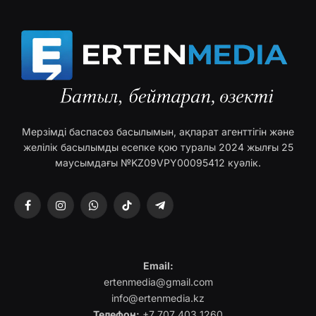
Мерзімді баспасөз басылымын, ақпарат агенттігін және
желілік басылымды есепке қою туралы 2024 жылғы 25
маусымдағы №KZ09VPY00095412 куәлік.
Facebook
Instagram
WhatsApp
TikTok
Telegram
Email:
ertenmedia@gmail.com
info@ertenmedia.kz
Телефон:
+7 707 403 1260