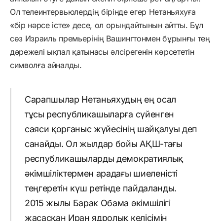
Ол телеинтервьюлердің бірінде егер Нетаньяхуға
«бір нәрсе істе» десе, ол орындайтынын айтты. Бұл
сөз Израиль премьерінің Вашингтонмен бұрынғы тең
дәрежелі ықпал қатынасы әлсірегенін көрсететін
символға айналды.
Сарапшылар Нетаньяхудың ең осал
тұсы республикашыларға сүйенген
саяси қорғаныс жүйесінің шайқалуы деп
санайды. Ол жылдар бойы АҚШ-тағы
республикашыларды демократиялық
әкімшіліктермен арадағы шиеленісті
теңгеретін күш ретінде пайдаланды.
2015 жылы Барак Обама әкімшілігі
жасасқан Иран ядролық келісімін