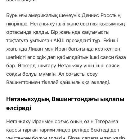
Бұрынғы америкалық шенеунік Деннис Росстың
пікірінше, Нетаньяху ішкі және сыртқы қысымның
ортасында қалды. Бір жағында қақтығысты
тоқтатуға ұмтылған АҚШ президенті тұр. Екінші
жағында Ливан мен Иран бағытында кез келген
шегіністі әлсіздік деп қабылдайтын ішкі саяси база
бар. Әскерді шығару Нетаньяху үшін ішкі саяси
соққы болуы мүмкін. Ал соғысты созу
Вашингтонмен тікелей қайшылыққа әкеледі.
Нетаньяхудың Вашингтондағы ықпалы
әлсіреді
Нетаньяху Иранмен соғыс оның өзін Тегеранға
қарсы тұрған тарихи лидер ретінде бекітеді деп
үміттенген болуы мүмкін. Бірақ сарапшылар қазір