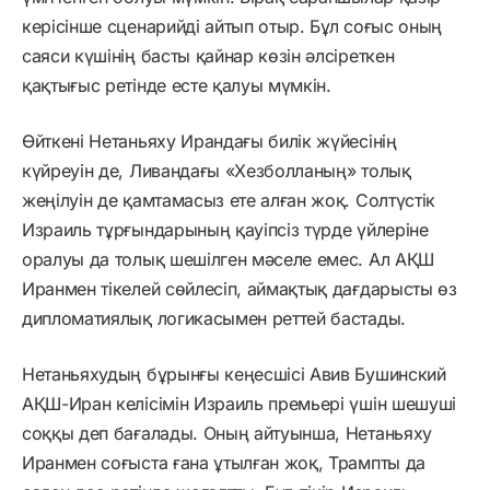
керісінше сценарийді айтып отыр. Бұл соғыс оның
саяси күшінің басты қайнар көзін әлсіреткен
қақтығыс ретінде есте қалуы мүмкін.
Өйткені Нетаньяху Ирандағы билік жүйесінің
күйреуін де, Ливандағы «Хезболланың» толық
жеңілуін де қамтамасыз ете алған жоқ. Солтүстік
Израиль тұрғындарының қауіпсіз түрде үйлеріне
оралуы да толық шешілген мәселе емес. Ал АҚШ
Иранмен тікелей сөйлесіп, аймақтық дағдарысты өз
дипломатиялық логикасымен реттей бастады.
Нетаньяхудың бұрынғы кеңесшісі Авив Бушинский
АҚШ-Иран келісімін Израиль премьері үшін шешуші
соққы деп бағалады. Оның айтуынша, Нетаньяху
Иранмен соғыста ғана ұтылған жоқ, Трампты да