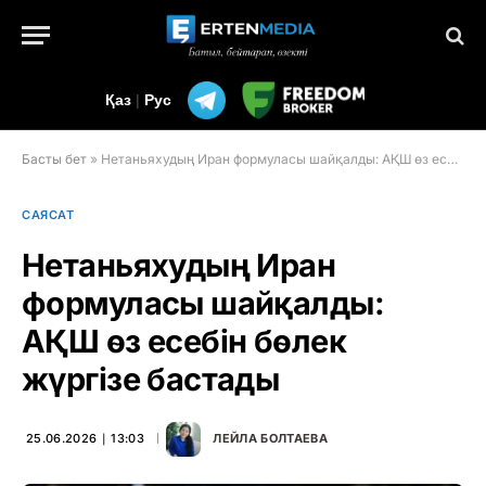
Қаз
|
Рус
Басты бет
»
Нетаньяхудың Иран формуласы шайқалды: АҚШ өз есебін бөлек жүргізе бастады
САЯСАТ
Нетаньяхудың Иран
формуласы шайқалды:
АҚШ өз есебін бөлек
жүргізе бастады
25.06.2026 ∣ 13:03
ЛЕЙЛА БОЛТАЕВА