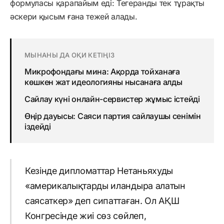
формуласы қарапайым еді: Тегеранды тек тұрақты
әскери қысым ғана тежей алады.
МЫНАНЫ ДА ОҚИ КЕТІҢІЗ
Микрофондағы мина: Ақорда тойханаға
көшкен жат идеологияны нысанаға алды
Сайлау күні онлайн-сервистер жұмыс істейді
Өңір дауысы: Саяси партия сайлаушы сенімін
іздейді
Кезінде дипломаттар Нетаньяхуды
«америкалықтарды иландыра алатын
саясаткер» деп сипаттаған. Ол АҚШ
Конгресінде жиі сөз сөйлеп,