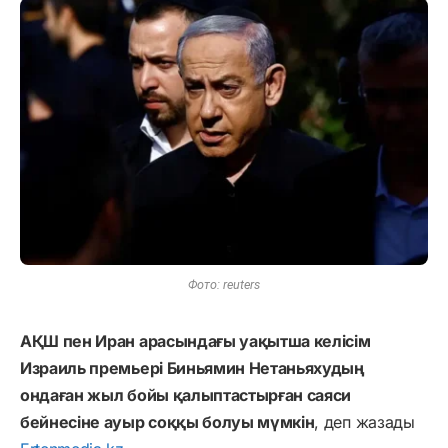
Фото: reuters
АҚШ пен Иран арасындағы уақытша келісім
Израиль премьері Биньямин Нетаньяхудың
ондаған жыл бойы қалыптастырған саяси
бейнесіне ауыр соққы болуы мүмкін
, деп жазады