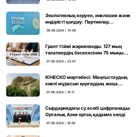
Экологиялық керуен, инклюзия және
өндірісті қолдау: Партиялар
өңірлерде қандай мәселе көтерді
08.08.2026 ∣ 14:06
Грант тізімі жарияланды. 127 мың
талапкердің бәсекесінен 75 мыңы
өтті
07.08.2026 ∣ 22:07
ЮНЕСКО мәртебесі: Маңғыстаудың
киелі мұрасын қорғаудың жаңа
кезеңі басталды
07.08.2026 ∣ 19:17
Сырдариядағы су есебі цифрланады:
Орталық Азия ортақ қадамға келді
07.08.2026 ∣ 18:56