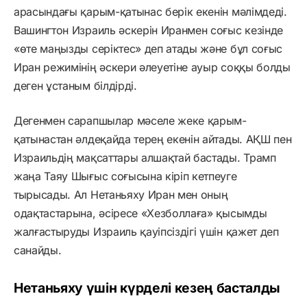
арасындағы қарым-қатынас берік екенін мәлімдеді.
Вашингтон Израиль әскерін Иранмен соғыс кезінде
«өте маңызды серіктес» деп атады және бұл соғыс
Иран режимінің әскери әлеуетіне ауыр соққы болды
деген ұстаным білдірді.
Дегенмен сарапшылар мәселе жеке қарым-
қатынастан әлдеқайда терең екенін айтады. АҚШ пен
Израильдің мақсаттары алшақтай бастады. Трамп
жаңа Таяу Шығыс соғысына кіріп кетпеуге
тырысады. Ал Нетаньяху Иран мен оның
одақтастарына, әсіресе «Хезболлаға» қысымды
жалғастыруды Израиль қауіпсіздігі үшін қажет деп
санайды.
Нетаньяху үшін күрделі кезең басталды