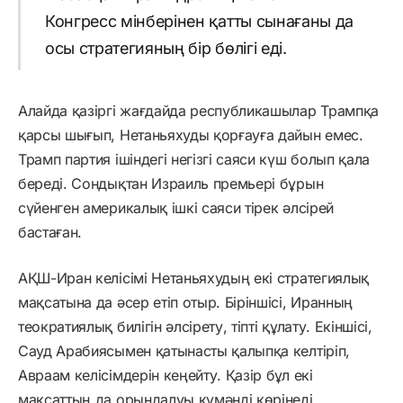
Конгресс мінберінен қатты сынағаны да
осы стратегияның бір бөлігі еді.
Алайда қазіргі жағдайда республикашылар Трампқа
қарсы шығып, Нетаньяхуды қорғауға дайын емес.
Трамп партия ішіндегі негізгі саяси күш болып қала
береді. Сондықтан Израиль премьері бұрын
сүйенген америкалық ішкі саяси тірек әлсірей
бастаған.
АҚШ-Иран келісімі Нетаньяхудың екі стратегиялық
мақсатына да әсер етіп отыр. Біріншісі, Иранның
теократиялық билігін әлсірету, тіпті құлату. Екіншісі,
Сауд Арабиясымен қатынасты қалыпқа келтіріп,
Авраам келісімдерін кеңейту. Қазір бұл екі
мақсаттың да орындалуы күмәнді көрінеді.