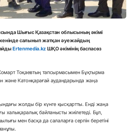
сында Шығыс Қазақстан облысының әкімі
екенінде салынып жатқан әуежайдың
лайды
Ertenmedia.kz
ШҚО әкімінің баспасөз
омарт Тоқаевтың тапсырмасымен Бұқтырма
сан және Катонқарағай аудандарында жаңа
ындағы жолды бір күнге қысқартты. Енді жаңа
ы халықаралық байланысты жиілетеді. Бұл,
шылығы мен басқа да салаларға серпін беретіні
манұлы.