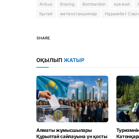
Airbus
Boeing
Bombardier
әуежай
Қытай
метеостанциялар
Нұрымбет Сақт
SHARE.
ОҚЫЛЫП
ЖАТЫР
Алматы жұмысшылары
Туризмнің
Құрылтай сайлауына үн қосты
Катонқар