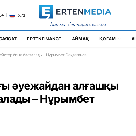
|
64
5.71
САЯСАТ
ERTENFINANCE
АЙМАҚ
ҚОҒАМ
А
ейстер биыл басталады – Нұрымбет Сақтағанов
ғы әуежайдан алғашқы
алады – Нұрымбет