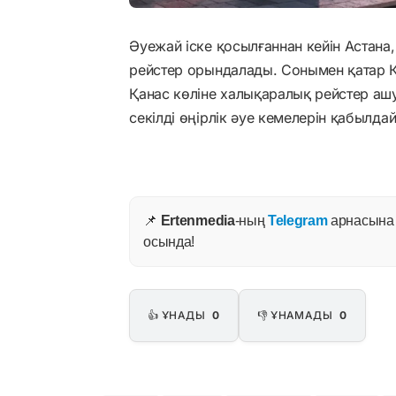
Әуежай іске қосылғаннан кейін Астан
рейстер орындалады. Сонымен қатар Қ
Қанас көліне халықаралық рейстер аш
секілді өңірлік әуе кемелерін қабылда
📌
Ertenmedia
-ның
Telegram
арнасына ж
осында!
👍 ҰНАДЫ
0
👎 ҰНАМАДЫ
0