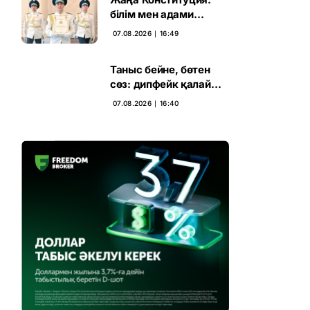
білім мен адами
капиталға салынған
07.08.2026 ∣ 16:49
стратегиялық негіз
Таныс бейне, бөтен
сөз: дипфейк қалай
жұмыс істейді
07.08.2026 ∣ 16:40