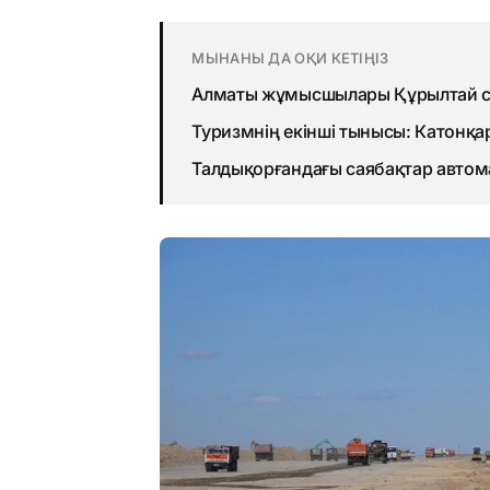
МЫНАНЫ ДА ОҚИ КЕТІҢІЗ
Алматы жұмысшылары Құрылтай с
Туризмнің екінші тынысы: Катонқа
Талдықорғандағы саябақтар авто