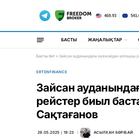
|
469.93
541.
БАСТЫ
ЖАҢАЛЫҚТАР
Басты бет
»
Зайсан ауданындағы әуежайдан алғашқы р
ERTENFINANCE
Зайсан ауданында
рейстер биыл баст
Сақтағанов
29.05.2025 ∣ 19:23
АСЫЛХАН БӨРІБАЙ