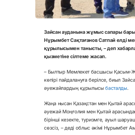
Зайсан ауданына жұмыс сапары бары
Нұрымбет Сақтағанов Сатпай елді м
құрылысымен танысты, – деп хабар
қызметіне сілтеме жасап.
– Былтыр Мемлекет басшысы Қасым-Ж
көпірі пайдалануға берілсе, биыл Зай
әуежайлардың құрылысы
басталды
.
Жаңа нысан Қазақстан мен Қытай арас
әуежай Моңғолия мен Қытай арасындағ
бірінші кезекте, туризмге, ауыл шаруа
сөзсіз, – деді облыс әкімі Нұрымбет А