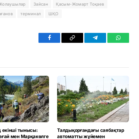
Жолаушылар
Зайсан
Қасым-Жомарт Тоқаев
ағанов
терминал
ШҚО
Facebook
Copy
Telegram
WhatsAp
Link
 екінші тынысы:
Талдықорғандағы саябақтар
ағай мен Марқакөлге
автоматты жүйемен