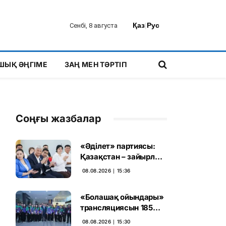
Қаз
|
Рус
Сенбі, 8 августа
ШЫҚ ӘҢГІМЕ
ЗАҢ МЕН ТӘРТІП
Соңғы жазбалар
«Әділет» партиясы:
Қазақстан – зайырлы
мемлекет, ал «Заң
08.08.2026 ∣ 15:36
және тәртіп» қағидаты
баршаға міндетті
«Болашақ ойындары»
трансляциясын 185
миллион рет көрген
08.08.2026 ∣ 15:30