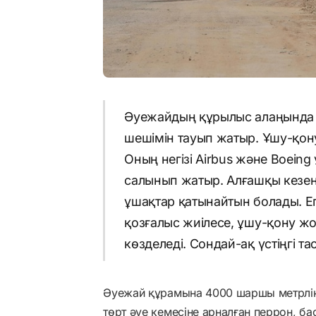
Әуежайдың құрылыс алаңында б
шешімін тауып жатыр. Ұшу-қон
Оның негізі Airbus және Boein
салынып жатыр. Алғашқы кезе
ұшақтар қатынайтын болады. Е
қозғалыс жиілесе, ұшу-қону жо
көзделеді. Сондай-ақ үстіңгі т
Әуежай құрамына 4000 шаршы метрлі
төрт әуе кемесіне арналған перрон, ба