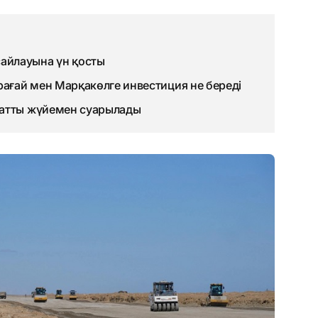
айлауына үн қосты
рағай мен Марқакөлге инвестиция не береді
матты жүйемен суарылады