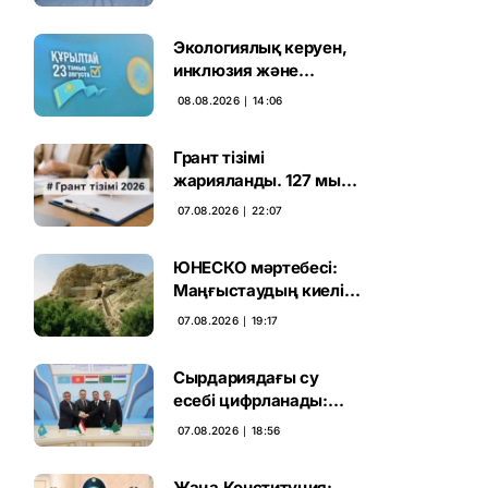
Экологиялық керуен,
инклюзия және
өндірісті қолдау:
08.08.2026 ∣ 14:06
Партиялар өңірлерде
қандай мәселе көтерді
Грант тізімі
жарияланды. 127 мың
талапкердің
07.08.2026 ∣ 22:07
бәсекесінен 75 мыңы
өтті
ЮНЕСКО мәртебесі:
Маңғыстаудың киелі
мұрасын қорғаудың
07.08.2026 ∣ 19:17
жаңа кезеңі басталды
Сырдариядағы су
есебі цифрланады:
Орталық Азия ортақ
07.08.2026 ∣ 18:56
қадамға келді
Жаңа Конституция: