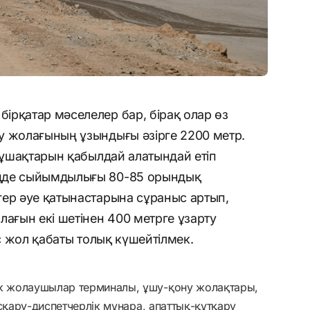
ірқатар мәселелер бар, бірақ олар өз
у жолағының ұзындығы әзірге 2200 метр.
g ұшақтарын қабылдай алатындай етіп
ңде сыйымдылығы 80-85 орындық
гер әуе қатынастарына сұраныс артып,
лағын екі шетінен 400 метрге ұзарту
ас жол қабаты толық күшейтілмек.
к жолаушылар терминалы, ұшу-қону жолақтары,
сқару-диспетчерлік мұнара, апаттық-құтқару