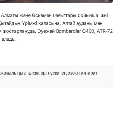
а, Алматы және Өскемен бағыттары бойынша ішкі
ытайдың Үрімжі қаласына, Алтай ауданы мен
у жоспарлануда. Әуежай Bombardier Q400, ATR-72
й алады.
азылыңыз: қысқа әрі нұсқа, ең өзекті ақпарат