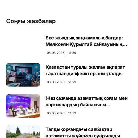
Соңғы жазбалар
Бес жылдық заңнамалық бағдар:
Мелконян Құрылтай сайлауының
маңызын бағалады
06.08.2026 ∣ 18:59
Қазақстан туралы жалған ақпарат
таратқан дипфейктер анықталды
06.08.2026 ∣ 18:29
Жезқазғанда азаматтық қоғам мен
партиялардың байланысы
талқыланды
06.08.2026 ∣ 17:39
Талдықорғандағы саябақтар
автоматты жүйемен суарылады