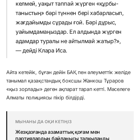
келмей, уақыт таппай жүрген «құрбы-
таныстың» бәрі түннен бері хабарласып,
жағдайымды сұрады ғой. Бәрі дұрыс,
уайымдамаңыздар. Ел алдында жүрген
адамдар туралы не айтылмай жатыр?»,
— дейді Клара Иса.
Айта кетейік, бұған дейін БАҚ пен әлеуметтік желіде
танымал қазақстандық боксшы Жанкош Тұраров
«қыз зорлады» деген ақпарат тарап кетті. Мәселеге
Алматы полициясы пікір білдірді.
МЫНАНЫ ДА ОҚИ КЕТІҢІЗ
Жезқазғанда азаматтық қоғам мен
партиялардың байланысы талқыланды