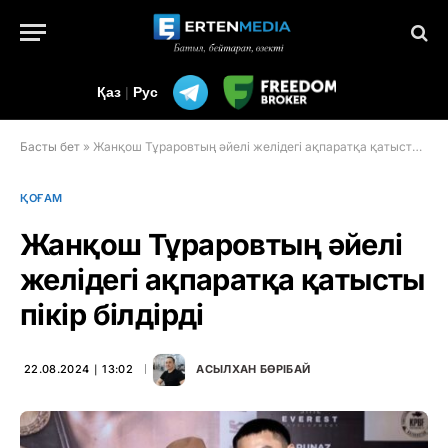
Қаз
|
Рус
Басты бет
»
Жанқош Тұраровтың әйелі желідегі ақпаратқа қатысты пікір білдірді
ҚОҒАМ
Жанқош Тұраровтың әйелі
желідегі ақпаратқа қатысты
пікір білдірді
22.08.2024 ∣ 13:02
АСЫЛХАН БӨРІБАЙ