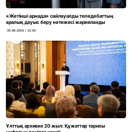
«Жетінші арнада» сайлауалды теледебаттың
аралық дауыс беру нәтижесі жарияланды
05.08.2026 ∣ 22:50
Ұлттық архивке 20 жыл: Құжаттар тарихы
цифрлық дәуірге көшті