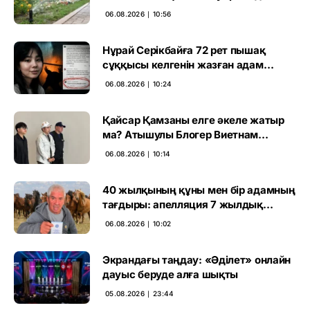
06.08.2026 ∣ 10:56
Нұрай Серікбайға 72 рет пышақ
сұққысы келгенін жазған адам
ұсталды
06.08.2026 ∣ 10:24
Қайсар Қамзаны елге әкеле жатыр
ма? Атышулы Блогер Виетнам
әуежайында көзге түсті
06.08.2026 ∣ 10:14
40 жылқының құны мен бір адамның
тағдыры: апелляция 7 жылдық
үкімді бұзды
06.08.2026 ∣ 10:02
Экрандағы таңдау: «Әділет» онлайн
дауыс беруде алға шықты
05.08.2026 ∣ 23:44