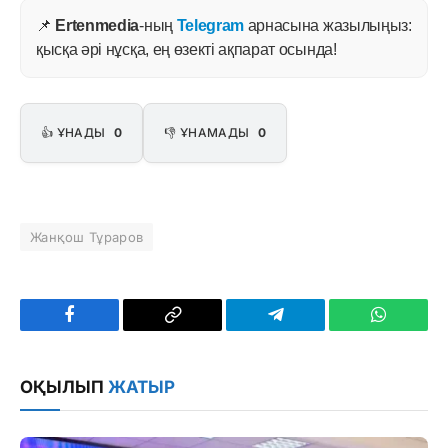
📌
Ertenmedia
-ның
Telegram
арнасына жазылыңыз:
қысқа әрі нұсқа, ең өзекті ақпарат осында!
👍 ҰНАДЫ
0
👎 ҰНАМАДЫ
0
Жанқош Тұраров
Facebook
Copy
Telegram
WhatsAp
Link
ОҚЫЛЫП
ЖАТЫР