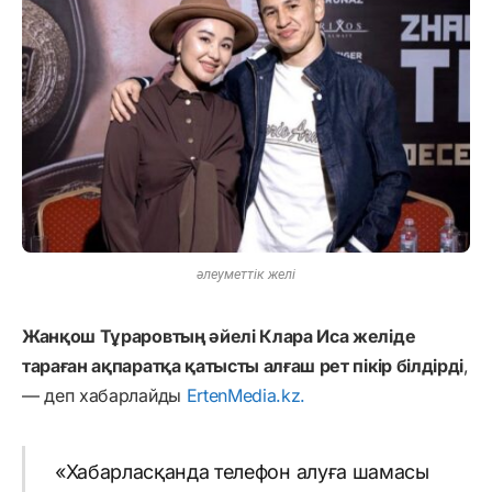
әлеуметтік желі
Жанқош Тұраровтың әйелі Клара Иса желіде
тараған ақпаратқа қатысты алғаш рет пікір білдірді
,
— деп хабарлайды
ErtenMedia.kz.
«Хабарласқанда телефон алуға шамасы