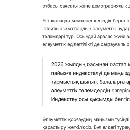
отбасы саясаты және демографиялық да
Бір жағында мемлекет кепілдік береті
істейтін азаматтардың әлеуметтік ау
төлемдері тұр. Осындай аралас жүйе а
әлеуметтік әділеттілікті де сақтауға ты
2026 жылдың басынан бастап 
пайызға индекстелуі де маңызд
тұрмыстық шығын, балаларға а
әлеуметтік төлемдердің өзгеріс
Индекстеу осы қысымды белгілі
Әлеуметтік қорғаудың маңызын түсінд
қарастыру жеткіліксіз. Бұл елдегі т