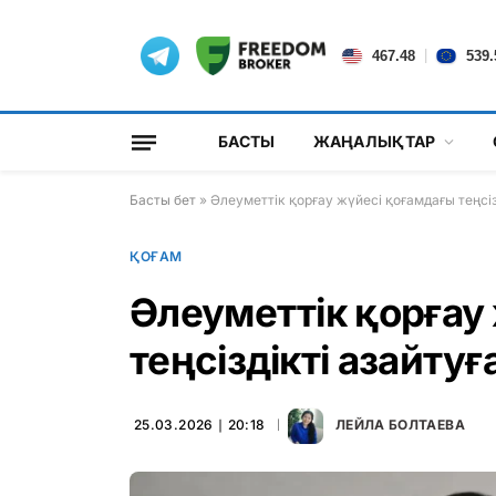
|
467.48
539.
БАСТЫ
ЖАҢАЛЫҚТАР
Басты бет
»
Әлеуметтік қорғау жүйесі қоғамдағы теңсіз
ҚОҒАМ
Әлеуметтік қорғау
теңсіздікті азайтуғ
25.03.2026 ∣ 20:18
ЛЕЙЛА БОЛТАЕВА