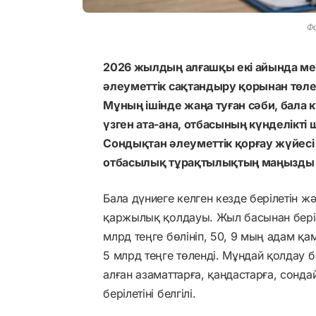
Фо
2026 жылдың алғашқы екі айында м
әлеуметтік сақтандыру қорынан төле
Мұның ішінде жаңа туған сәби, бала
үзген ата-ана, отбасының күнделікті
Сондықтан әлеуметтік қорғау жүйесі
отбасылық тұрақтылықтың маңызды 
Бала дүниеге келген кезде берілетін 
қаржылық қолдауы. Жыл басынан бері 
млрд теңге бөлініп, 50, 9 мың адам қа
5 млрд теңге төленді. Мұндай қолдау 
алған азаматтарға, қандастарға, сонда
берілетіні белгілі.