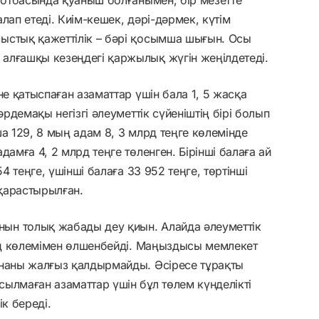
лап етеді. Киім-кешек, дәрі-дәрмек, күтім
ыстық қажеттілік – бәрі қосымша шығын. Осы
алғашқы кезеңдегі қаржылық жүгін жеңілдетеді.
не қатыспаған азаматтар үшін бала 1, 5 жасқа
әрдемақы негізгі әлеуметтік сүйеніштің бірі болып
а 129, 8 мың адам 8, 3 млрд теңге көлемінде
амға 4, 2 млрд теңге төленген. Бірінші балаға ай
4 теңге, үшінші балаға 33 952 теңге, төртінші
 қарастырылған.
ын толық жабады деу қиын. Алайда әлеуметтік
нің көлемімен өлшенбейді. Маңыздысы мемлекет
ананы жалғыз қалдырмайды. Әсіресе тұрақты
ылмаған азаматтар үшін бұл төлем күнделікті
ік береді.