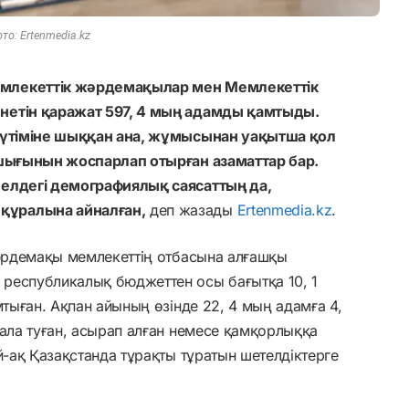
то: Ertenmedia.kz
емлекеттік жәрдемақылар мен Мемлекеттік
нетін қаражат 597, 4 мың адамды қамтыды.
 күтіміне шыққан ана, жұмысынан уақытша қол
 шығынын жоспарлап отырған азаматтар бар.
 елдегі демографиялық саясаттың да,
құралына айналған,
деп жазады
Ertenmedia.kz
.
жәрдемақы мемлекеттің отбасына алғашқы
республикалық бюджеттен осы бағытқа 10, 1
мтыған. Ақпан айының өзінде 22, 4 мың адамға 4,
бала туған, асырап алған немесе қамқорлыққа
й-ақ Қазақстанда тұрақты тұратын шетелдіктерге