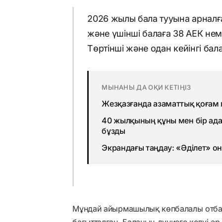
2026 жылы бала тууына арналға
және үшінші балаға 38 АЕК неме
Төртінші және одан кейінгі бал
МЫНАНЫ ДА ОҚИ КЕТІҢІЗ
Жезқазғанда азаматтық қоғам
40 жылқының құны мен бір ада
бұзды
Экрандағы таңдау: «Әділет» о
Мұндай айырмашылық көпбалалы отба
бағытталған. Баланың дүниеге келуі ә