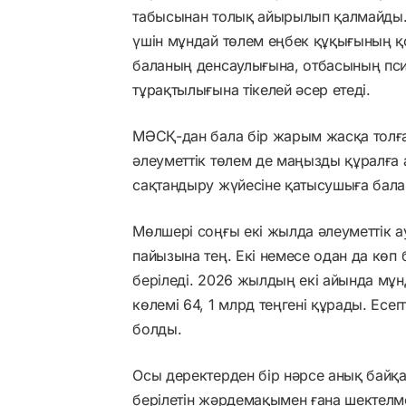
табысынан толық айырылып қалмайды.
үшін мұндай төлем еңбек құқығының қо
баланың денсаулығына, отбасының пс
тұрақтылығына тікелей әсер етеді.
МӘСҚ-дан бала бір жарым жасқа толға
әлеуметтік төлем де маңызды құралға а
сақтандыру жүйесіне қатысушыға балан
Мөлшері соңғы екі жылда әлеуметтік ау
пайызына тең. Екі немесе одан да көп 
беріледі. 2026 жылдың екі айында мұн
көлемі 64, 1 млрд теңгені құрады. Есе
болды.
Осы деректерден бір нәрсе анық байқа
берілетін жәрдемақымен ғана шектелме