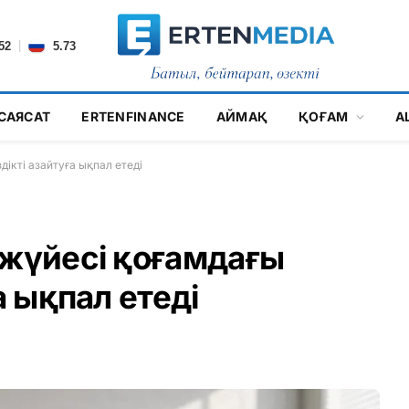
|
52
5.73
САЯСАТ
ERTENFINANCE
АЙМАҚ
ҚОҒАМ
А
дікті азайтуға ықпал етеді
 жүйесі қоғамдағы
а ықпал етеді