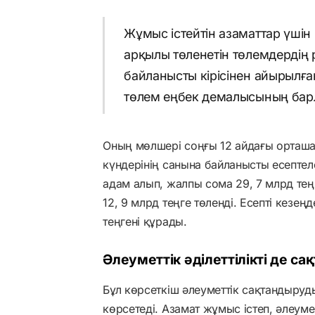
Жұмыс істейтін азаматтар үшін
арқылы төленетін төлемдердің р
байланысты кірісінен айырылға
төлем еңбек демалысының барл
Оның мөлшері соңғы 12 айдағы орташа
күндерінің санына байланысты есептел
адам алып, жалпы сома 29, 7 млрд теңг
12, 9 млрд теңге төленді. Есепті кезе
теңгені құрады.
Әлеуметтік әділеттілікті де с
Бұл көрсеткіш әлеуметтік сақтандыру
көрсетеді. Азамат жұмыс істеп, әлеум