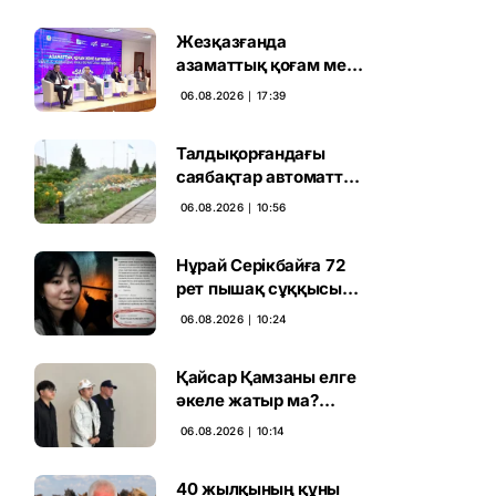
Жезқазғанда
азаматтық қоғам мен
партиялардың
06.08.2026 ∣ 17:39
байланысы
талқыланды
Талдықорғандағы
саябақтар автоматты
жүйемен суарылады
06.08.2026 ∣ 10:56
Нұрай Серікбайға 72
рет пышақ сұққысы
келгенін жазған адам
06.08.2026 ∣ 10:24
ұсталды
Қайсар Қамзаны елге
әкеле жатыр ма?
Атышулы Блогер
06.08.2026 ∣ 10:14
Виетнам әуежайында
көзге түсті
40 жылқының құны