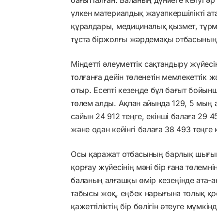
үлкен материалдық жауапкершілікті ата
құралдары, медициналық қызмет, тұрм
тұста біржолғы жәрдемақы отбасының 
Міндетті әлеуметтік сақтандыру жүйесі
толғанға дейін төленетін мемлекеттік ж
отыр. Есепті кезеңде бұл бағыт бойынш
төлем алды. Ақпан айында 129, 5 мың ад
сайын 24 912 теңге, екінші балаға 29 45
және одан кейінгі балаға 38 493 теңге
Осы қаражат отбасының барлық шығын
қорғау жүйесінің мәні бір ғана төлем
баланың алғашқы өмір кезеңінде ата-
табысы жоқ, еңбек нарығына толық қос
қажеттіліктің бір бөлігін өтеуге мүмкінд