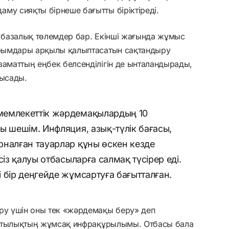
му сияқты бірнеше бағытты біріктіреді.
н базалық төлемдер бар. Екінші жағында жұмыс
дарымдары арқылы қалыптасатын сақтандыру
заматтың еңбек белсенділігін де ынталандырады,
рысады.
мемлекеттік жәрдемақылардың 10
ы шешім. Инфляция, азық-түлік бағасы,
рналған тауарлар құны өскен кезде
сіз қалуы отбасыларға салмақ түсірер еді.
 бір деңгейде жұмсартуға бағытталған.
іру үшін оны тек «жәрдемақы беру» деп
ұрақтылықтың жұмсақ инфрақұрылымы. Отбасы бала