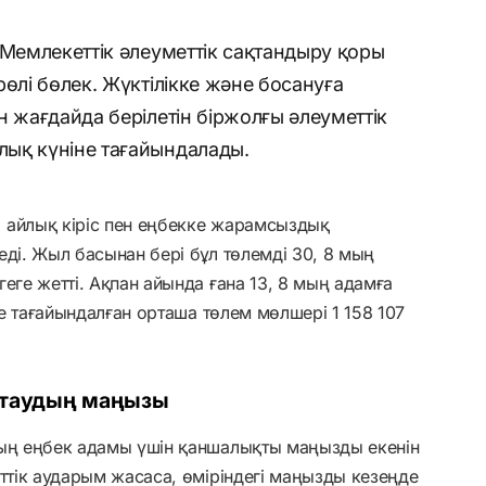
 Мемлекеттік әлеуметтік сақтандыру қоры
өлі бөлек. Жүктілікке және босануға
н жағдайда берілетін біржолғы әлеуметтік
ық күніне тағайындалады.
 айлық кіріс пен еңбекке жарамсыздық
еді. Жыл басынан бері бұл төлемді 30, 8 мың
еге жетті. Ақпан айында ғана 13, 8 мың адамға
ңде тағайындалған орташа төлем мөлшері 1 158 107
ақтаудың маңызы
дың еңбек адамы үшін қаншалықты маңызды екенін
еттік аударым жасаса, өміріндегі маңызды кезеңде