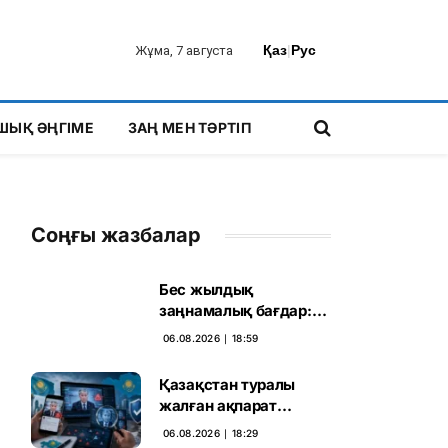
Қаз
|
Рус
Жұма, 7 августа
ШЫҚ ӘҢГІМЕ
ЗАҢ МЕН ТӘРТІП
Соңғы жазбалар
Бес жылдық
заңнамалық бағдар:
Мелконян Құрылтай
06.08.2026 ∣ 18:59
сайлауының маңызын
бағалады
Қазақстан туралы
жалған ақпарат
таратқан дипфейктер
06.08.2026 ∣ 18:29
анықталды