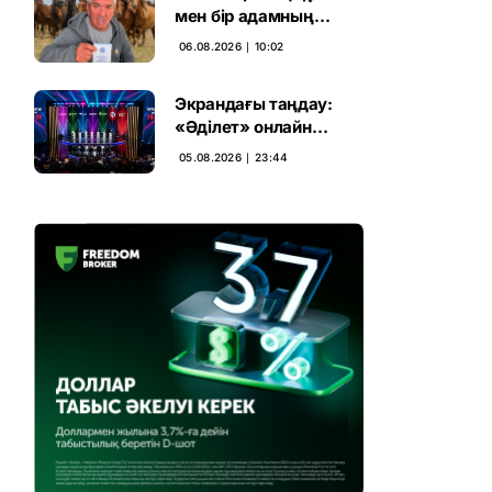
мен бір адамның
тағдыры: апелляция 7
06.08.2026 ∣ 10:02
жылдық үкімді бұзды
Экрандағы таңдау:
«Әділет» онлайн
дауыс беруде алға
05.08.2026 ∣ 23:44
шықты