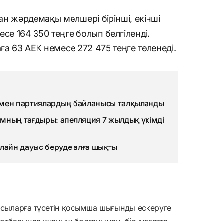
н жәрдемақы мөлшері бірінші, екінші
се 164 350 теңге болып белгіленді.
аға 63 АЕК немесе 272 475 теңге төленеді.
 мен партиялардың байланысы талқыланды
мның тағдыры: апелляция 7 жылдық үкімді
нлайн дауыс беруде алға шықты
сыларға түсетін қосымша шығынды ескеруге
р отбасында қуаныш болғанымен, бір мезетте