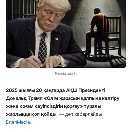
ErtenMedia.kz
2025 жылғы 20 қаңтарда АҚШ Президенті
Дональд Трамп «Өлім жазасын қалпына келтіру
және қоғам қауіпсіздігін қорғау» туралы
жарлыққа қол қойды
, — деп хабарлайды
ErtenMedia
.