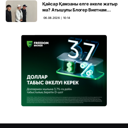
Қайсар Қамзаны елге әкеле жатыр
ма? Атышулы Блогер Виетнам
әуежайында көзге түсті
06.08.2026 ∣ 10:14