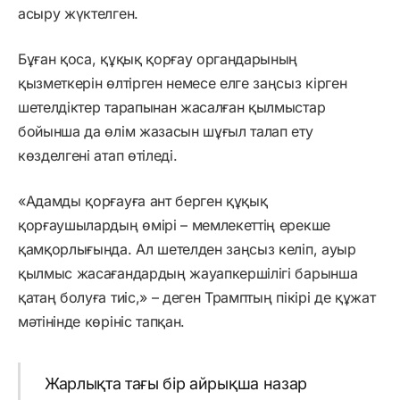
асыру жүктелген.
Бұған қоса, құқық қорғау органдарының
қызметкерін өлтірген немесе елге заңсыз кірген
шетелдіктер тарапынан жасалған қылмыстар
бойынша да өлім жазасын шұғыл талап ету
көзделгені атап өтіледі.
«Адамды қорғауға ант берген құқық
қорғаушылардың өмірі – мемлекеттің ерекше
қамқорлығында. Ал шетелден заңсыз келіп, ауыр
қылмыс жасағандардың жауапкершілігі барынша
қатаң болуға тиіс,» – деген Трамптың пікірі де құжат
мәтінінде көрініс тапқан.
Жарлықта тағы бір айрықша назар