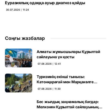
Еуразиялық одаққа ауыр диагноз қойды
30.07.2026 ∣ 11:24
Соңғы жазбалар
Алматы жұмысшылары Құрылтай
сайлауына үн қосты
07.08.2026 ∣ 12:41
Туризмнің екінші тынысы:
Катонқарағай мен Марқакөлге
инвестиция не береді
07.08.2026 ∣ 11:30
Бес жылдық заңнамалық бағдар:
Мелконян Құрылтай сайлауының