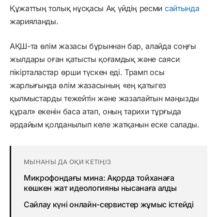
Құжаттың толық нұсқасы Ақ үйдің ресми
сайтында
жарияланды.
АҚШ-та өлім жазасы бұрыннан бар, алайда соңғы
жылдары оған қатысты қоғамдық және саяси
пікірталастар өрши түскен еді. Трамп осы
жарлығында өлім жазасының «ең қатыгез
қылмыстарды тежейтін және жазалайтын маңызды
құрал» екенін баса атап, оның тарихи тұрғыда
әрдайым қолданылып келе жатқанын еске салады.
МЫНАНЫ ДА ОҚИ КЕТІҢІЗ
Микрофондағы мина: Ақорда тойханаға
көшкен жат идеологияны нысанаға алды
Сайлау күні онлайн-сервистер жұмыс істейді