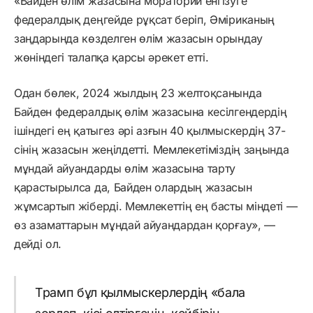
«Байден өлім жазасына мораторий енгізуге
федералдық деңгейде рұқсат беріп, Әміриканың
заңдарында көзделген өлім жазасын орындау
жөніндегі талапқа қарсы әрекет етті.
Одан бөлек, 2024 жылдың 23 желтоқсанында
Байден федералдық өлім жазасына кесілгендердің
ішіндегі ең қатыгез әрі азғын 40 қылмыскердің 37-
сінің жазасын жеңілдетті. Мемлекетіміздің заңында
мұндай айуандарды өлім жазасына тарту
қарастырылса да, Байден олардың жазасын
жұмсартып жіберді. Мемлекеттің ең басты міндеті —
өз азаматтарын мұндай айуандардан қорғау», —
дейді ол.
Трамп бұл қылмыскерлердің «бала