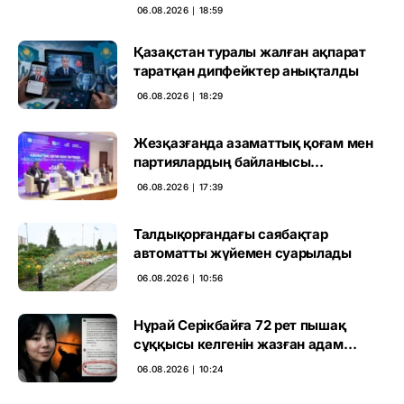
маңызын бағалады
06.08.2026 ∣ 18:59
Қазақстан туралы жалған ақпарат
таратқан дипфейктер анықталды
06.08.2026 ∣ 18:29
Жезқазғанда азаматтық қоғам мен
партиялардың байланысы
талқыланды
06.08.2026 ∣ 17:39
Талдықорғандағы саябақтар
автоматты жүйемен суарылады
06.08.2026 ∣ 10:56
Нұрай Серікбайға 72 рет пышақ
сұққысы келгенін жазған адам
ұсталды
06.08.2026 ∣ 10:24