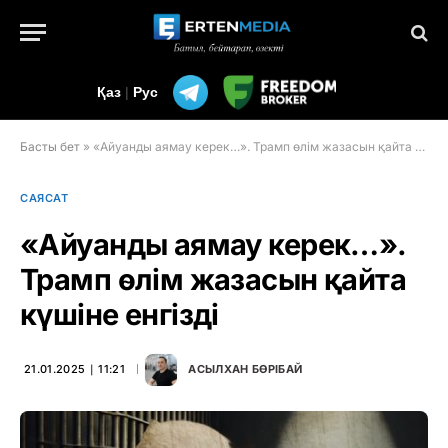
Қаз
|
Рус
Басты бет
»
«Айуанды аямау керек…». Трамп өлім жазасын қайта күшіне енгізді
САЯСАТ
«Айуанды аямау керек…».
Трамп өлім жазасын қайта
күшіне енгізді
21.01.2025 ∣ 11:21
АСЫЛХАН БӨРІБАЙ