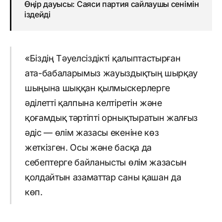
Өңір дауысы: Саяси партия сайлаушы сенімін
іздейді
«Біздің Тәуелсіздікті қалыптастырған
ата-бабаларымыз жауыздықтың шырқау
шыңына шыққан қылмыскерлерге
әділетті қалпына келтіретін және
қоғамдық тәртіпті орнықтыратын жалғыз
әдіс — өлім жазасы екеніне көз
жеткізген. Осы және басқа да
себептерге байланысты өлім жазасын
қолдайтын азаматтар саны қашан да
көп.