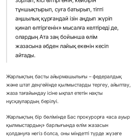
зорлап, кісі өлтіргенін, кейбірін
тұншықтырып, суға батырып, тіпті
аңшылық құрғандай ізін аңдып жүріп
қинап өлтіргенін» мысалға келтіреді де,
олардың Ата заң бойынша өлім
жазасына әбден лайық екенін кесіп
айтады.
Жарлықтың басты айырмашылығы – федералдық
және штат деңгейінде қылмыстарды тергеу, айыптау,
жаза тағайындау ісіне ықпал ететін нақты
нұсқаулардың берілуі.
Жарлықтың бір бөлімінде Бас прокурорға «аса ауыр
қылмыстардың» барлығында өлім жазасын
қолдануға негіз болса, оны міндетті түрде жүзеге