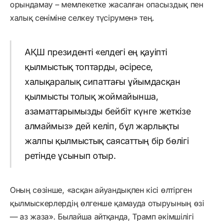
орындамау – мемлекетке жасалған опасыздық пен
халық сеніміне селкеу түсірумен» тең.
АҚШ президенті «елдегі ең қауіпті
қылмыстық топтарды, әсіресе,
халықаралық сипаттағы ұйымдасқан
қылмысты толық жоймайынша,
азаматтарымызды бейбіт күнге жеткізе
алмаймыз» дей келіп, бұл жарлықты
жалпы қылмыстық саясаттың бір бөлігі
ретінде ұсынып отыр.
Оның сөзінше, «асқан айуандықпен кісі өлтірген
қылмыскерлердің өлгенше қамауда отыруының өзі
— аз жаза». Былайша айтқанда, Трамп әкімшілігі