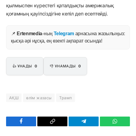
қылмыспен күрестегі қаталдықты америкалық
қоғамның қауіпсіздігіне кепіл деп есептейді.
📌
Ertenmedia
-ның
Telegram
арнасына жазылыңыз:
қысқа әрі нұсқа, ең өзекті ақпарат осында!
👍 ҰНАДЫ
0
👎 ҰНАМАДЫ
0
АҚШ
өлім жазасы
Трамп
Facebook
Copy
Telegram
WhatsAp
Link