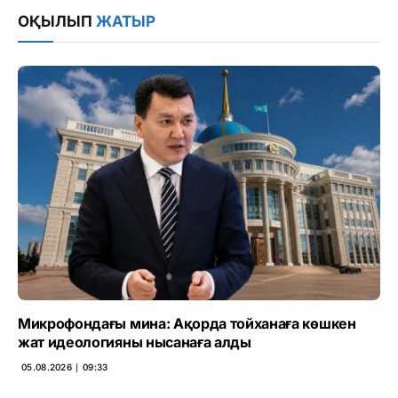
ОҚЫЛЫП
ЖАТЫР
Микрофондағы мина: Ақорда тойханаға көшкен
жат идеологияны нысанаға алды
05.08.2026 ∣ 09:33