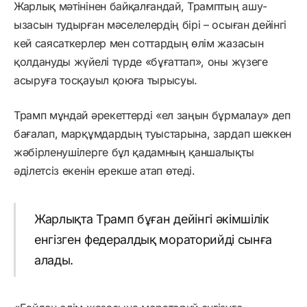
Жарлық мәтінінен байқалғандай, Трамптың ашу-
ызасын тудырған мәселелердің бірі – осыған дейінгі
кей саясаткерлер мен соттардың өлім жазасын
қолдануды жүйелі түрде «бұғаттап», оны жүзеге
асыруға тосқауыл қоюға тырысуы.
Трамп мұндай әрекеттерді «ел заңын бұрмалау» деп
бағалап, марқұмдардың туыстарына, зардап шеккен
жәбірленушілерге бұл қадамның қаншалықты
әділетсіз екенін ерекше атап өтеді.
Жарлықта Трамп бұған дейінгі әкімшілік
енгізген федералдық мораторийді сынға
алады.