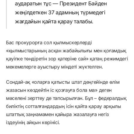
аударатын тұс — Президент Байден
жеңілдеткен 37 адамның түрмедегі
жағдайын қайта қарау талабы.
Бас прокурорға сол қылмыскерлерді
«қылмыстарының асқан жабайылығы мен қоғамдық
қауіпке төндіретін зор қатеріне сай» қатаң режимдегі
мекемелерге ауыстыру міндеті жүктелген.
Сондай-ақ «оларға қатысты штат деңгейінде өлім
жазасын көздейтін іс қозғауға бола ма» деген
мәселені зерттеу де тапсырылған. Бұл – федералдық
биліктің сотталғандардың ісін қайта қарау арқылы
штаттық заңнамамен қайыра жазалауға негіз
іздеуінің айқын көрінісі.