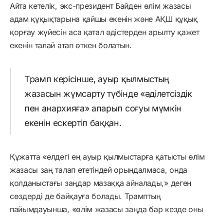
Айта кетелік, экс-президент Байден өлім жазасы
адам құқықтарына қайшы екенін және АҚШ құқық
қорғау жүйесін аса қатал әдістерден арылту қажет
екенін талай атап өткен болатын.
Трамп керісінше, ауыр қылмыстың
жазасын жұмсарту түбінде «әділетсіздік
пен анархияға» апарып соғуы мүмкін
екенін ескертіп баққан.
Құжатта «елдегі ең ауыр қылмыстарға қатысты өлім
жазасы заң талап ететіндей орындалмаса, онда
қолданыстағы заңдар мазаққа айналады,» деген
сөздерді де байқауға болады. Трамптың
пайымдауынша, «өлім жазасы заңда бар кезде оны